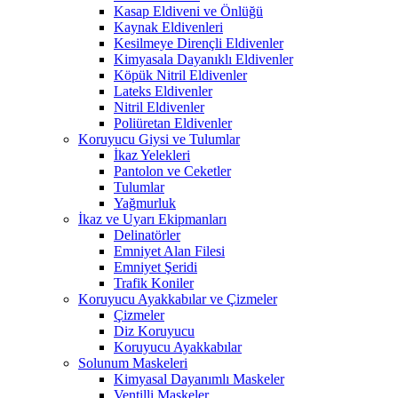
Kasap Eldiveni ve Önlüğü
Kaynak Eldivenleri
Kesilmeye Dirençli Eldivenler
Kimyasala Dayanıklı Eldivenler
Köpük Nitril Eldivenler
Lateks Eldivenler
Nitril Eldivenler
Poliüretan Eldivenler
Koruyucu Giysi ve Tulumlar
İkaz Yelekleri
Pantolon ve Ceketler
Tulumlar
Yağmurluk
İkaz ve Uyarı Ekipmanları
Delinatörler
Emniyet Alan Filesi
Emniyet Şeridi
Trafik Koniler
Koruyucu Ayakkabılar ve Çizmeler
Çizmeler
Diz Koruyucu
Koruyucu Ayakkabılar
Solunum Maskeleri
Kimyasal Dayanımlı Maskeler
Ventilli Maskeler