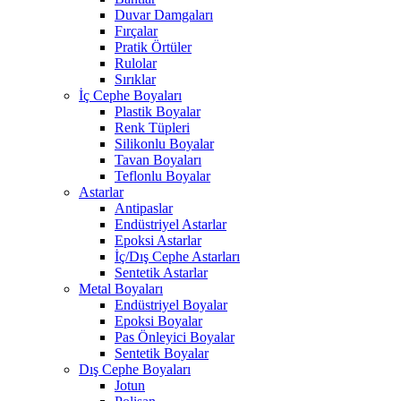
Duvar Damgaları
Fırçalar
Pratik Örtüler
Rulolar
Sırıklar
İç Cephe Boyaları
Plastik Boyalar
Renk Tüpleri
Silikonlu Boyalar
Tavan Boyaları
Teflonlu Boyalar
Astarlar
Antipaslar
Endüstriyel Astarlar
Epoksi Astarlar
İç/Dış Cephe Astarları
Sentetik Astarlar
Metal Boyaları
Endüstriyel Boyalar
Epoksi Boyalar
Pas Önleyici Boyalar
Sentetik Boyalar
Dış Cephe Boyaları
Jotun