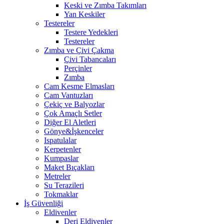
Keski ve Zımba Takımları
Yan Keskiler
Testereler
Testere Yedekleri
Testereler
Zımba ve Çivi Çakma
Çivi Tabancaları
Perçinler
Zımba
Cam Kesme Elmasları
Cam Vantuzları
Çekiç ve Balyozlar
Çok Amaçlı Setler
Diğer El Aletleri
Gönye&İşkenceler
Ispatulalar
Kerpetenler
Kumpaslar
Maket Bıçakları
Metreler
Su Terazileri
Tokmaklar
İş Güvenliği
Eldivenler
Deri Eldivenler