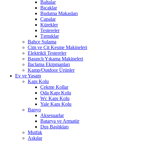
Baltalar
Bıçaklar
Budama Makasları
Çapalar
Kürekler
Testereler
Tırmıklar
Bahçe Sulama
Çim ve Çit Kesme Makineleri
Elektrikli Testereler
Basınçlı Yıkama Makineleri
İlaçlama Ekipmanları
Kamp/Outdoor Ürünler
Ev ve Yaşam
Kapı Kolu
Çekme Kollar
Oda Kapı Kolu
Wc Kapı Kolu
Yale Kapı Kolu
Banyo
Aksesuarlar
Batarya ve Armatür
Duş Başlıkları
Mutfak
Askılar