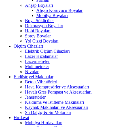
Polisan
Ahşap Boyaları
Ahşap Koruyucu Boyalar
Mobilya Boyaları
Boya Sökücüler
Dekorasyon Boyaları
Hobi Boyaları
Sprey Boyalar
Yol Çizgi Boyaları
Ölçüm Cihazları
Elektrik Ölçüm Cihazları
Lazer Hizalamalar
Lazermetreler
Multimetreler
Nivolar
Endüstriyel Makinalar
Beton Vibratörleri
Hava Kompresörler ve Aksesuarları
Havalı Gres Pompası ve Aksesuarları
Jeneratörler
Kaldırma ve İstifleme Makinaları
Kaynak Makinaları ve Aksesuarları
Su Dalgıç & Su Motorları
Hırdavat
Mobilya Hırdavatları