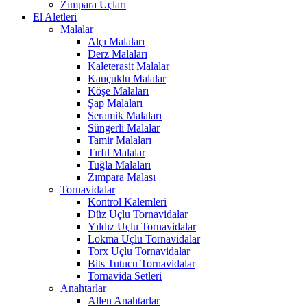
Zımpara Uçları
El Aletleri
Malalar
Alçı Malaları
Derz Malaları
Kaleterasit Malalar
Kauçuklu Malalar
Köşe Malaları
Şap Malaları
Seramik Malaları
Süngerli Malalar
Tamir Malaları
Tırfıl Malalar
Tuğla Malaları
Zımpara Malası
Tornavidalar
Kontrol Kalemleri
Düz Uçlu Tornavidalar
Yıldız Uçlu Tornavidalar
Lokma Uçlu Tornavidalar
Torx Uçlu Tornavidalar
Bits Tutucu Tornavidalar
Tornavida Setleri
Anahtarlar
Allen Anahtarlar