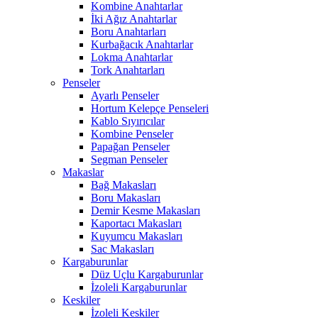
Kombine Anahtarlar
İki Ağız Anahtarlar
Boru Anahtarları
Kurbağacık Anahtarlar
Lokma Anahtarlar
Tork Anahtarları
Penseler
Ayarlı Penseler
Hortum Kelepçe Penseleri
Kablo Sıyırıcılar
Kombine Penseler
Papağan Penseler
Segman Penseler
Makaslar
Bağ Makasları
Boru Makasları
Demir Kesme Makasları
Kaportacı Makasları
Kuyumcu Makasları
Sac Makasları
Kargaburunlar
Düz Uçlu Kargaburunlar
İzoleli Kargaburunlar
Keskiler
İzoleli Keskiler