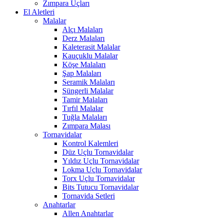
Zımpara Uçları
El Aletleri
Malalar
Alçı Malaları
Derz Malaları
Kaleterasit Malalar
Kauçuklu Malalar
Köşe Malaları
Şap Malaları
Seramik Malaları
Süngerli Malalar
Tamir Malaları
Tırfıl Malalar
Tuğla Malaları
Zımpara Malası
Tornavidalar
Kontrol Kalemleri
Düz Uçlu Tornavidalar
Yıldız Uçlu Tornavidalar
Lokma Uçlu Tornavidalar
Torx Uçlu Tornavidalar
Bits Tutucu Tornavidalar
Tornavida Setleri
Anahtarlar
Allen Anahtarlar