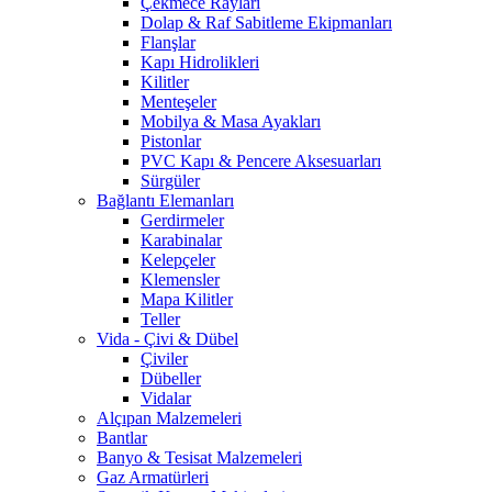
Çekmece Rayları
Dolap & Raf Sabitleme Ekipmanları
Flanşlar
Kapı Hidrolikleri
Kilitler
Menteşeler
Mobilya & Masa Ayakları
Pistonlar
PVC Kapı & Pencere Aksesuarları
Sürgüler
Bağlantı Elemanları
Gerdirmeler
Karabinalar
Kelepçeler
Klemensler
Mapa Kilitler
Teller
Vida - Çivi & Dübel
Çiviler
Dübeller
Vidalar
Alçıpan Malzemeleri
Bantlar
Banyo & Tesisat Malzemeleri
Gaz Armatürleri