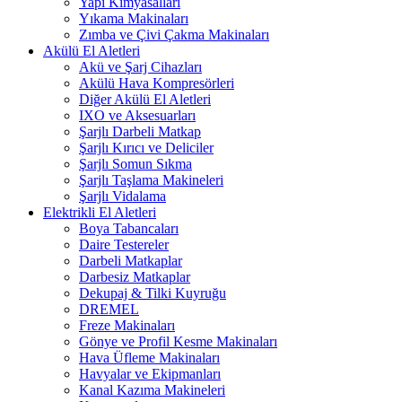
Yapı Kimyasalları
Yıkama Makinaları
Zımba ve Çivi Çakma Makinaları
Akülü El Aletleri
Akü ve Şarj Cihazları
Akülü Hava Kompresörleri
Diğer Akülü El Aletleri
IXO ve Aksesuarları
Şarjlı Darbeli Matkap
Şarjlı Kırıcı ve Deliciler
Şarjlı Somun Sıkma
Şarjlı Taşlama Makineleri
Şarjlı Vidalama
Elektrikli El Aletleri
Boya Tabancaları
Daire Testereler
Darbeli Matkaplar
Darbesiz Matkaplar
Dekupaj & Tilki Kuyruğu
DREMEL
Freze Makinaları
Gönye ve Profil Kesme Makinaları
Hava Üfleme Makinaları
Havyalar ve Ekipmanları
Kanal Kazıma Makineleri