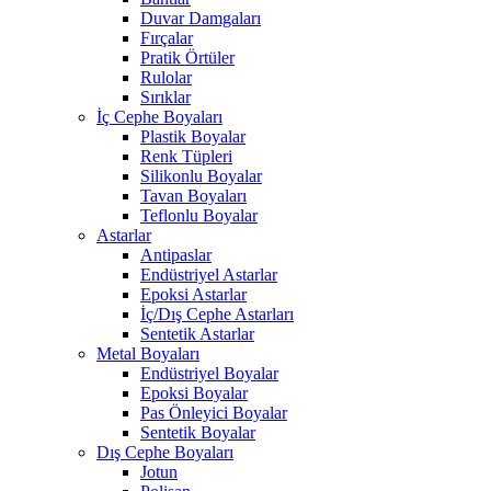
Duvar Damgaları
Fırçalar
Pratik Örtüler
Rulolar
Sırıklar
İç Cephe Boyaları
Plastik Boyalar
Renk Tüpleri
Silikonlu Boyalar
Tavan Boyaları
Teflonlu Boyalar
Astarlar
Antipaslar
Endüstriyel Astarlar
Epoksi Astarlar
İç/Dış Cephe Astarları
Sentetik Astarlar
Metal Boyaları
Endüstriyel Boyalar
Epoksi Boyalar
Pas Önleyici Boyalar
Sentetik Boyalar
Dış Cephe Boyaları
Jotun