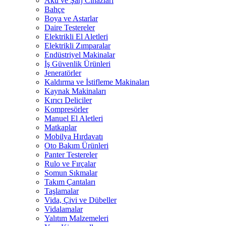
Akü ve Şarj Cihazları
Bahçe
Boya ve Astarlar
Daire Testereler
Elektrikli El Aletleri
Elektrikli Zımparalar
Endüstriyel Makinalar
İş Güvenlik Ürünleri
Jeneratörler
Kaldırma ve İstifleme Makinaları
Kaynak Makinaları
Kırıcı Deliciler
Kompresörler
Manuel El Aletleri
Matkaplar
Mobilya Hırdavatı
Oto Bakım Ürünleri
Panter Testereler
Rulo ve Fırçalar
Somun Sıkmalar
Takım Çantaları
Taşlamalar
Vida, Çivi ve Dübeller
Vidalamalar
Yalıtım Malzemeleri