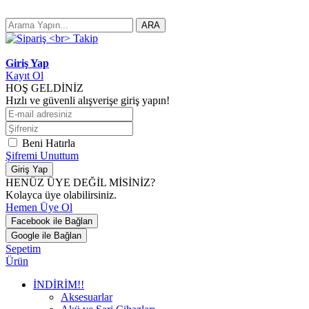
ARA
Giriş Yap
Kayıt Ol
HOŞ GELDİNİZ
Hızlı ve güvenli alışverişe giriş yapın!
Beni Hatırla
Şifremi Unuttum
Giriş Yap
HENÜZ ÜYE DEĞİL MİSİNİZ?
Kolayca üye olabilirsiniz.
Hemen Üye Ol
Facebook ile Bağlan
Google ile Bağlan
Sepetim
Ürün
İNDİRİM!!
Aksesuarlar