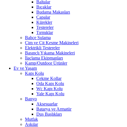
Baltalar
Bıçaklar
Budama Makasları
Çapalar
Kürekler
Testereler
Tırmıklar
Bahçe Sulama
Çim ve Çit Kesme Makineleri
Elektrikli Testereler
Basınçlı Yıkama Makineleri
İlaçlama Ekipmanları
Kamp/Outdoor Ürünler
Ev ve Yaşam
Kapı Kolu
Çekme Kollar
Oda Kapı Kolu
Wc Kapı Kolu
Yale Kapı Kolu
Banyo
Aksesuarlar
Batarya ve Armatür
Duş Başlıkları
Mutfak
Askılar