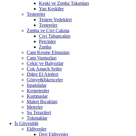
Keski ve Zımba Takımları
Yan Keskiler
Testereler
Testere Yedekleri
Testereler
Zımba ve Çivi Çakma
Çivi Tabancaları
Perçinler
Zımba
Cam Kesme Elmasları
Cam Vantuzları
Çekiç ve Balyozlar
Çok Amaçlı Setler
Diğer El Aletleri
Gönye&İşkenceler
Ispatulalar
Kerpetenler
Kumpaslar
Maket Bıçakları
Metreler
Su Terazileri
Tokmaklar
İş Güvenliği
Eldivenler
Deri Eldivenler