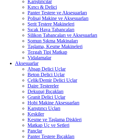
Karıştırıcılar
Kırıcı & Delici
Panter Testere ve Aksesuarları
Polisaj Makine ve Aksesuarları
Şerit Testere Makineleri
Sıcak Hava Tabancaları
Silikon Tabancaları ve Aksesuarları
Somun Sıkma Makinaları
Taşlama, Kesme Makineleri
Tezgah Tipi Matkap
Vidalamalar
Aksesuarlar
Ahşap Delici Uçlar
Beton Delici Uçlar
Çelik/Demir Delici Uçlar
Daire Testereler
Dekupaj Bıçakları
Granit Delici Uçlar
Hobi Makine Aksesuarları
Karıştırıcı Uçları
Keskiler
Kesme ve Taşlama Diskleri
Matkap Uç ve Setleri
Pançlar
Panter Testere Bıçakları