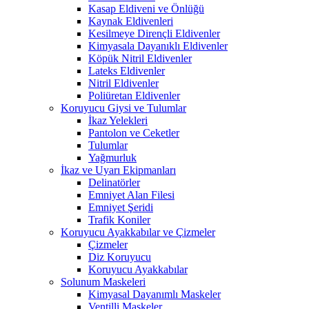
Kasap Eldiveni ve Önlüğü
Kaynak Eldivenleri
Kesilmeye Dirençli Eldivenler
Kimyasala Dayanıklı Eldivenler
Köpük Nitril Eldivenler
Lateks Eldivenler
Nitril Eldivenler
Poliüretan Eldivenler
Koruyucu Giysi ve Tulumlar
İkaz Yelekleri
Pantolon ve Ceketler
Tulumlar
Yağmurluk
İkaz ve Uyarı Ekipmanları
Delinatörler
Emniyet Alan Filesi
Emniyet Şeridi
Trafik Koniler
Koruyucu Ayakkabılar ve Çizmeler
Çizmeler
Diz Koruyucu
Koruyucu Ayakkabılar
Solunum Maskeleri
Kimyasal Dayanımlı Maskeler
Ventilli Maskeler