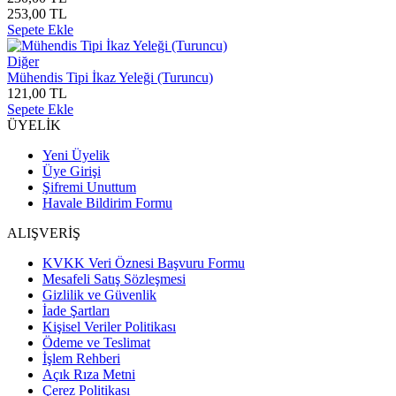
253,00 TL
Sepete Ekle
Diğer
Mühendis Tipi İkaz Yeleği (Turuncu)
121,00 TL
Sepete Ekle
ÜYELİK
Yeni Üyelik
Üye Girişi
Şifremi Unuttum
Havale Bildirim Formu
ALIŞVERİŞ
KVKK Veri Öznesi Başvuru Formu
Mesafeli Satış Sözleşmesi
Gizlilik ve Güvenlik
İade Şartları
Kişisel Veriler Politikası
Ödeme ve Teslimat
İşlem Rehberi
Açık Rıza Metni
Çerez Politikası