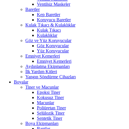
Ventilsiz Maskeler
Baretler
Kep Baretler
Koruyucu Baretler
Kulak Tıkacı & Kulaklıklar
Kulak Tıkacı
Kulaklıklar
Göz ve Yüz Koruyucular
Göz Koruyucular
Yüz Koruyucular
Emniyet Kemerleri
Emniyet Kemerleri
Aydınlatma Ekipmanları
İlk Yardım Kitleri
Yangın Söndürme Cihazları
Boyalar
Tiner ve Macunlar
Epoksi Tiner
Kokusuz Tiner
Macunlar
Poliüretan Tiner
Selülozik Tiner
Sentetik Tiner
Boya Ekipmanları
Bantlar