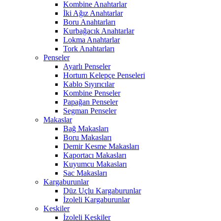
Kombine Anahtarlar
İki Ağız Anahtarlar
Boru Anahtarları
Kurbağacık Anahtarlar
Lokma Anahtarlar
Tork Anahtarları
Penseler
Ayarlı Penseler
Hortum Kelepçe Penseleri
Kablo Sıyırıcılar
Kombine Penseler
Papağan Penseler
Segman Penseler
Makaslar
Bağ Makasları
Boru Makasları
Demir Kesme Makasları
Kaportacı Makasları
Kuyumcu Makasları
Sac Makasları
Kargaburunlar
Düz Uçlu Kargaburunlar
İzoleli Kargaburunlar
Keskiler
İzoleli Keskiler