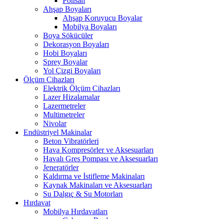
Polisan
Ahşap Boyaları
Ahşap Koruyucu Boyalar
Mobilya Boyaları
Boya Sökücüler
Dekorasyon Boyaları
Hobi Boyaları
Sprey Boyalar
Yol Çizgi Boyaları
Ölçüm Cihazları
Elektrik Ölçüm Cihazları
Lazer Hizalamalar
Lazermetreler
Multimetreler
Nivolar
Endüstriyel Makinalar
Beton Vibratörleri
Hava Kompresörler ve Aksesuarları
Havalı Gres Pompası ve Aksesuarları
Jeneratörler
Kaldırma ve İstifleme Makinaları
Kaynak Makinaları ve Aksesuarları
Su Dalgıç & Su Motorları
Hırdavat
Mobilya Hırdavatları