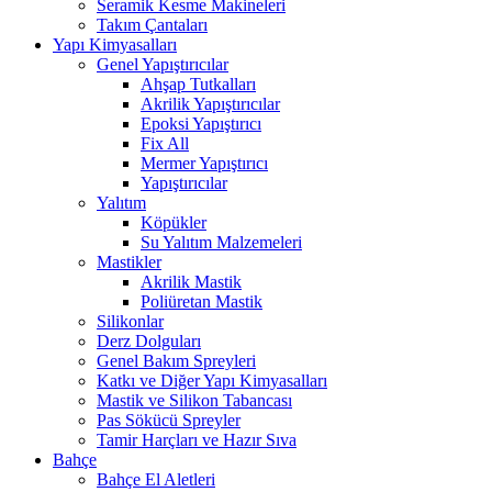
Seramik Kesme Makineleri
Takım Çantaları
Yapı Kimyasalları
Genel Yapıştırıcılar
Ahşap Tutkalları
Akrilik Yapıştırıcılar
Epoksi Yapıştırıcı
Fix All
Mermer Yapıştırıcı
Yapıştırıcılar
Yalıtım
Köpükler
Su Yalıtım Malzemeleri
Mastikler
Akrilik Mastik
Poliüretan Mastik
Silikonlar
Derz Dolguları
Genel Bakım Spreyleri
Katkı ve Diğer Yapı Kimyasalları
Mastik ve Silikon Tabancası
Pas Sökücü Spreyler
Tamir Harçları ve Hazır Sıva
Bahçe
Bahçe El Aletleri