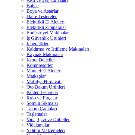
Akü ve Şarj Cihazları
Bahçe
Boya ve Astarlar
Daire Testereler
Elektrikli El Aletleri
Elektrikli Zımparalar
Endüstriyel Makinalar
İş Güvenlik Ürünleri
Jeneratörler
Kaldırma ve İstifleme Makinaları
Kaynak Makinaları
Kırıcı Deliciler
Kompresörler
Manuel El Aletleri
Matkaplar
Mobilya Hırdavatı
Oto Bakım Ürünleri
Panter Testereler
Rulo ve Fırçalar
Somun Sıkmalar
Takım Çantaları
Taşlamalar
Vida, Çivi ve Dübeller
Vidalamalar
Yalıtım Malzemeleri