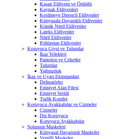
Kasap Eldiveni ve Önlüğü
Kaynak Eldivenleri
Kesilmeye Dirençli Eldivenler
Kimyasala Dayanıklı Eldivenler
Köpük Nitril Eldivenler
Lateks Eldivenler
Nitril Eldivenler
Poliüretan Eldivenler
Koruyucu Giysi ve Tulumlar
İkaz Yelekleri
Pantolon ve Ceketler
Tulumlar
Yağmurluk
İkaz ve Uyarı Ekipmanları
Delinatörler
Emniyet Alan Filesi
Emniyet Şeridi
Trafik Koniler
Koruyucu Ayakkabılar ve Çizmeler
Çizmeler
Diz Koruyucu
Koruyucu Ayakkabılar
Solunum Maskeleri
Kimyasal Dayanımlı Maskeler
Ventilli Maskeler