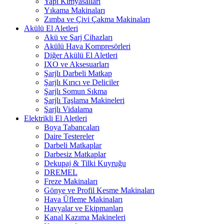
Yapı Kimyasalları
Yıkama Makinaları
Zımba ve Çivi Çakma Makinaları
Akülü El Aletleri
Akü ve Şarj Cihazları
Akülü Hava Kompresörleri
Diğer Akülü El Aletleri
IXO ve Aksesuarları
Şarjlı Darbeli Matkap
Şarjlı Kırıcı ve Deliciler
Şarjlı Somun Sıkma
Şarjlı Taşlama Makineleri
Şarjlı Vidalama
Elektrikli El Aletleri
Boya Tabancaları
Daire Testereler
Darbeli Matkaplar
Darbesiz Matkaplar
Dekupaj & Tilki Kuyruğu
DREMEL
Freze Makinaları
Gönye ve Profil Kesme Makinaları
Hava Üfleme Makinaları
Havyalar ve Ekipmanları
Kanal Kazıma Makineleri