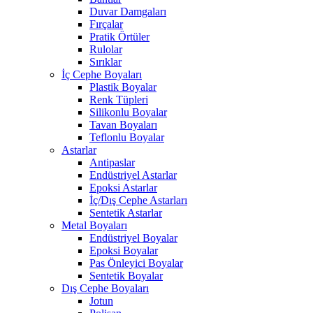
Duvar Damgaları
Fırçalar
Pratik Örtüler
Rulolar
Sırıklar
İç Cephe Boyaları
Plastik Boyalar
Renk Tüpleri
Silikonlu Boyalar
Tavan Boyaları
Teflonlu Boyalar
Astarlar
Antipaslar
Endüstriyel Astarlar
Epoksi Astarlar
İç/Dış Cephe Astarları
Sentetik Astarlar
Metal Boyaları
Endüstriyel Boyalar
Epoksi Boyalar
Pas Önleyici Boyalar
Sentetik Boyalar
Dış Cephe Boyaları
Jotun