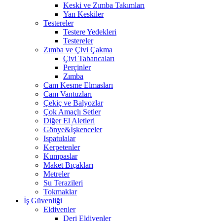
Keski ve Zımba Takımları
Yan Keskiler
Testereler
Testere Yedekleri
Testereler
Zımba ve Çivi Çakma
Çivi Tabancaları
Perçinler
Zımba
Cam Kesme Elmasları
Cam Vantuzları
Çekiç ve Balyozlar
Çok Amaçlı Setler
Diğer El Aletleri
Gönye&İşkenceler
Ispatulalar
Kerpetenler
Kumpaslar
Maket Bıçakları
Metreler
Su Terazileri
Tokmaklar
İş Güvenliği
Eldivenler
Deri Eldivenler