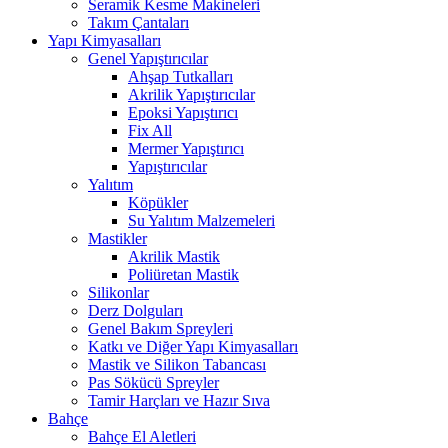
Seramik Kesme Makineleri
Takım Çantaları
Yapı Kimyasalları
Genel Yapıştırıcılar
Ahşap Tutkalları
Akrilik Yapıştırıcılar
Epoksi Yapıştırıcı
Fix All
Mermer Yapıştırıcı
Yapıştırıcılar
Yalıtım
Köpükler
Su Yalıtım Malzemeleri
Mastikler
Akrilik Mastik
Poliüretan Mastik
Silikonlar
Derz Dolguları
Genel Bakım Spreyleri
Katkı ve Diğer Yapı Kimyasalları
Mastik ve Silikon Tabancası
Pas Sökücü Spreyler
Tamir Harçları ve Hazır Sıva
Bahçe
Bahçe El Aletleri