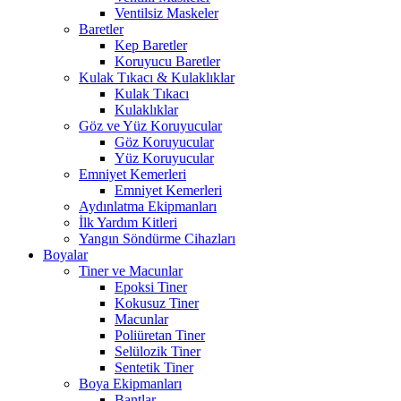
Ventilsiz Maskeler
Baretler
Kep Baretler
Koruyucu Baretler
Kulak Tıkacı & Kulaklıklar
Kulak Tıkacı
Kulaklıklar
Göz ve Yüz Koruyucular
Göz Koruyucular
Yüz Koruyucular
Emniyet Kemerleri
Emniyet Kemerleri
Aydınlatma Ekipmanları
İlk Yardım Kitleri
Yangın Söndürme Cihazları
Boyalar
Tiner ve Macunlar
Epoksi Tiner
Kokusuz Tiner
Macunlar
Poliüretan Tiner
Selülozik Tiner
Sentetik Tiner
Boya Ekipmanları
Bantlar