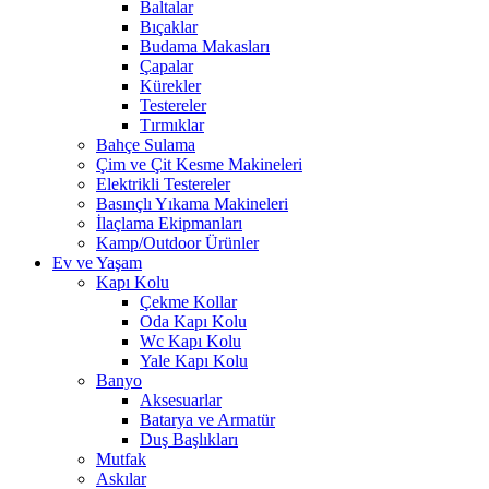
Baltalar
Bıçaklar
Budama Makasları
Çapalar
Kürekler
Testereler
Tırmıklar
Bahçe Sulama
Çim ve Çit Kesme Makineleri
Elektrikli Testereler
Basınçlı Yıkama Makineleri
İlaçlama Ekipmanları
Kamp/Outdoor Ürünler
Ev ve Yaşam
Kapı Kolu
Çekme Kollar
Oda Kapı Kolu
Wc Kapı Kolu
Yale Kapı Kolu
Banyo
Aksesuarlar
Batarya ve Armatür
Duş Başlıkları
Mutfak
Askılar