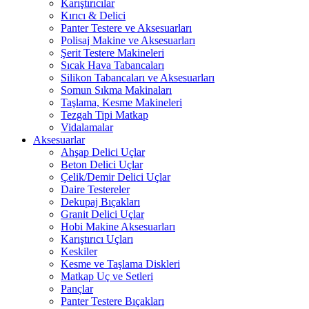
Karıştırıcılar
Kırıcı & Delici
Panter Testere ve Aksesuarları
Polisaj Makine ve Aksesuarları
Şerit Testere Makineleri
Sıcak Hava Tabancaları
Silikon Tabancaları ve Aksesuarları
Somun Sıkma Makinaları
Taşlama, Kesme Makineleri
Tezgah Tipi Matkap
Vidalamalar
Aksesuarlar
Ahşap Delici Uçlar
Beton Delici Uçlar
Çelik/Demir Delici Uçlar
Daire Testereler
Dekupaj Bıçakları
Granit Delici Uçlar
Hobi Makine Aksesuarları
Karıştırıcı Uçları
Keskiler
Kesme ve Taşlama Diskleri
Matkap Uç ve Setleri
Pançlar
Panter Testere Bıçakları