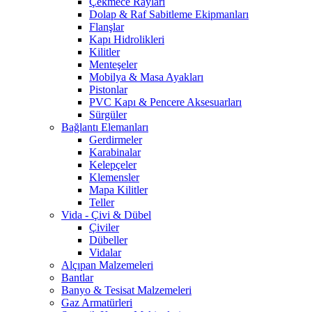
Çekmece Rayları
Dolap & Raf Sabitleme Ekipmanları
Flanşlar
Kapı Hidrolikleri
Kilitler
Menteşeler
Mobilya & Masa Ayakları
Pistonlar
PVC Kapı & Pencere Aksesuarları
Sürgüler
Bağlantı Elemanları
Gerdirmeler
Karabinalar
Kelepçeler
Klemensler
Mapa Kilitler
Teller
Vida - Çivi & Dübel
Çiviler
Dübeller
Vidalar
Alçıpan Malzemeleri
Bantlar
Banyo & Tesisat Malzemeleri
Gaz Armatürleri