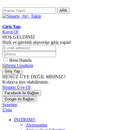
ARA
Giriş Yap
Kayıt Ol
HOŞ GELDİNİZ
Hızlı ve güvenli alışverişe giriş yapın!
Beni Hatırla
Şifremi Unuttum
Giriş Yap
HENÜZ ÜYE DEĞİL MİSİNİZ?
Kolayca üye olabilirsiniz.
Hemen Üye Ol
Facebook ile Bağlan
Google ile Bağlan
Sepetim
Ürün
İNDİRİM!!
Aksesuarlar