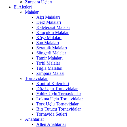
Zımpara Uçları
El Aletleri
Malalar
Alçı Malaları
Derz Malaları
Kaleterasit Malalar
Kauçuklu Malalar
Köşe Malaları
Şap Malaları
Seramik Malaları
Süngerli Malalar
Tamir Malaları
Tırfıl Malalar
Tuğla Malaları
Zımpara Malası
Tornavidalar
Kontrol Kalemleri
Düz Uçlu Tornavidalar
Yıldız Uçlu Tornavidalar
Lokma Uçlu Tornavidalar
Torx Uçlu Tornavidalar
Bits Tutucu Tornavidalar
Tornavida Setleri
Anahtarlar
Allen Anahtarlar