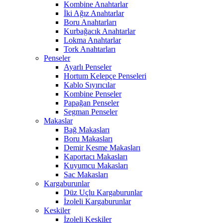
Kombine Anahtarlar
İki Ağız Anahtarlar
Boru Anahtarları
Kurbağacık Anahtarlar
Lokma Anahtarlar
Tork Anahtarları
Penseler
Ayarlı Penseler
Hortum Kelepçe Penseleri
Kablo Sıyırıcılar
Kombine Penseler
Papağan Penseler
Segman Penseler
Makaslar
Bağ Makasları
Boru Makasları
Demir Kesme Makasları
Kaportacı Makasları
Kuyumcu Makasları
Sac Makasları
Kargaburunlar
Düz Uçlu Kargaburunlar
İzoleli Kargaburunlar
Keskiler
İzoleli Keskiler