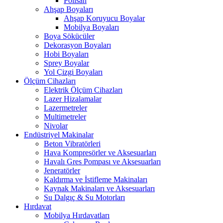
Polisan
Ahşap Boyaları
Ahşap Koruyucu Boyalar
Mobilya Boyaları
Boya Sökücüler
Dekorasyon Boyaları
Hobi Boyaları
Sprey Boyalar
Yol Çizgi Boyaları
Ölçüm Cihazları
Elektrik Ölçüm Cihazları
Lazer Hizalamalar
Lazermetreler
Multimetreler
Nivolar
Endüstriyel Makinalar
Beton Vibratörleri
Hava Kompresörler ve Aksesuarları
Havalı Gres Pompası ve Aksesuarları
Jeneratörler
Kaldırma ve İstifleme Makinaları
Kaynak Makinaları ve Aksesuarları
Su Dalgıç & Su Motorları
Hırdavat
Mobilya Hırdavatları