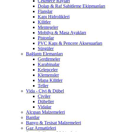
Çekmece Rayları
Dolap & Raf Sabitleme Ekipmanları
Flanşlar
Kapı Hidrolikleri
Kilitler
Menteşeler
Mobilya & Masa Ayakları
Pistonlar
PVC Kapı & Pencere Aksesuarları
Sürgüler
Bağlantı Elemanları
Gerdirmeler
Karabinalar
Kelepçeler
Klemensler
Mapa Kilitler
Teller
Vida - Çivi & Dübel
Çiviler
Dübeller
Vidalar
Alçıpan Malzemeleri
Bantlar
Banyo & Tesisat Malzemeleri
Gaz Armatürleri