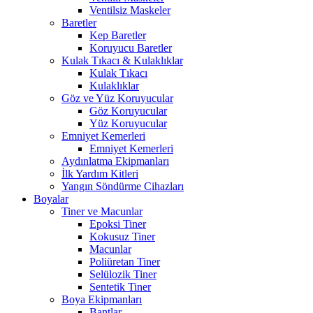
Ventilsiz Maskeler
Baretler
Kep Baretler
Koruyucu Baretler
Kulak Tıkacı & Kulaklıklar
Kulak Tıkacı
Kulaklıklar
Göz ve Yüz Koruyucular
Göz Koruyucular
Yüz Koruyucular
Emniyet Kemerleri
Emniyet Kemerleri
Aydınlatma Ekipmanları
İlk Yardım Kitleri
Yangın Söndürme Cihazları
Boyalar
Tiner ve Macunlar
Epoksi Tiner
Kokusuz Tiner
Macunlar
Poliüretan Tiner
Selülozik Tiner
Sentetik Tiner
Boya Ekipmanları
Bantlar