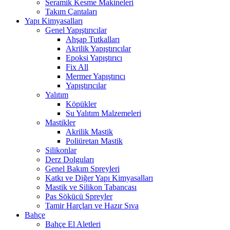
Seramik Kesme Makineleri
Takım Çantaları
Yapı Kimyasalları
Genel Yapıştırıcılar
Ahşap Tutkalları
Akrilik Yapıştırıcılar
Epoksi Yapıştırıcı
Fix All
Mermer Yapıştırıcı
Yapıştırıcılar
Yalıtım
Köpükler
Su Yalıtım Malzemeleri
Mastikler
Akrilik Mastik
Poliüretan Mastik
Silikonlar
Derz Dolguları
Genel Bakım Spreyleri
Katkı ve Diğer Yapı Kimyasalları
Mastik ve Silikon Tabancası
Pas Sökücü Spreyler
Tamir Harçları ve Hazır Sıva
Bahçe
Bahçe El Aletleri