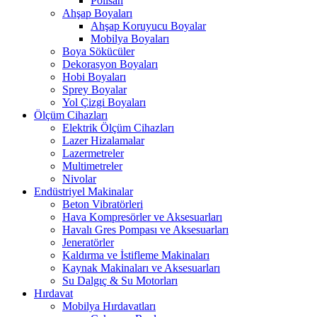
Polisan
Ahşap Boyaları
Ahşap Koruyucu Boyalar
Mobilya Boyaları
Boya Sökücüler
Dekorasyon Boyaları
Hobi Boyaları
Sprey Boyalar
Yol Çizgi Boyaları
Ölçüm Cihazları
Elektrik Ölçüm Cihazları
Lazer Hizalamalar
Lazermetreler
Multimetreler
Nivolar
Endüstriyel Makinalar
Beton Vibratörleri
Hava Kompresörler ve Aksesuarları
Havalı Gres Pompası ve Aksesuarları
Jeneratörler
Kaldırma ve İstifleme Makinaları
Kaynak Makinaları ve Aksesuarları
Su Dalgıç & Su Motorları
Hırdavat
Mobilya Hırdavatları