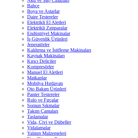
Akü ve Şarj Cihazları
Bahçe
Boya ve Astarlar
Daire Testereler
Elektrikli El Aletleri
Elektrikli Zımparalar
Endüstriyel Makinalar
İş Güvenlik Ürünleri
Jeneratörler
Kaldırma ve İstifleme Makinaları
Kaynak Makinaları
Kırıcı Deliciler
Kompresörler
Manuel El Aletleri
Matkaplar
Mobilya Hırdavatı
Oto Bakım Ürünleri
Panter Testereler
Rulo ve Fırçalar
Somun Sıkmalar
Takım Çantaları
Taşlamalar
Vida, Çivi ve Dübeller
Vidalamalar
Yalıtım Malzemeleri