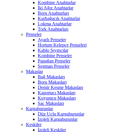
Kombine Anahtarlar
İki Ağız Anahtarlar
Boru Anahtarları
Kurbağacık Anahtarlar
Lokma Anahtarlar
Tork Anahtarları
Penseler
Ayarlı Penseler
Hortum Kelepçe Penseleri
Kablo Sıyırıcılar
Kombine Penseler
Papağan Penseler
Segman Penseler
Makaslar
Bağ Makasları
Boru Makasları
Demir Kesme Makasları
Kaportacı Makasları
Kuyumcu Makasları
Sac Makasları
Kargaburunlar
Düz Uçlu Kargaburunlar
İzoleli Kargaburunlar
Keskiler
İzoleli Keskiler