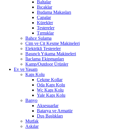
Baltalar
Bıçaklar
Budama Makasları
Çapalar
Kürekler
Testereler
Tırmıklar
Bahçe Sulama
Çim ve Çit Kesme Makineleri
Elektrikli Testereler
Basınçlı Yıkama Makineleri
İlaçlama Ekipmanları
Kamp/Outdoor Ürünler
Ev ve Yaşam
Kapı Kolu
Çekme Kollar
Oda Kapı Kolu
Wc Kapı Kolu
Yale Kapı Kolu
Banyo
Aksesuarlar
Batarya ve Armatür
Duş Başlıkları
Mutfak
Askılar