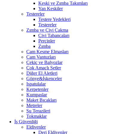
Keski ve Zımba Takımları
Yan Keskiler
Testereler
Testere Yedekleri
Testereler
Zımba ve Çivi Çakma
Çivi Tabancaları
Perçinler
Zımba
Cam Kesme Elmasları
Cam Vantuzları
Çekiç ve Balyozlar
Çok Amaçlı Setler
Diğer El Aletleri
Gönye&İşkenceler
Ispatulalar
Kerpetenler
Kumpaslar
Maket Bıçakları
Metreler
Su Terazileri
Tokmaklar
İş Güvenliği
Eldivenler
Deri Eldivenler