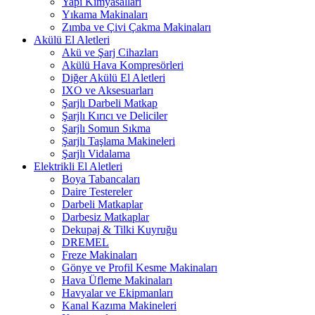
Yapı Kimyasalları
Yıkama Makinaları
Zımba ve Çivi Çakma Makinaları
Akülü El Aletleri
Akü ve Şarj Cihazları
Akülü Hava Kompresörleri
Diğer Akülü El Aletleri
IXO ve Aksesuarları
Şarjlı Darbeli Matkap
Şarjlı Kırıcı ve Deliciler
Şarjlı Somun Sıkma
Şarjlı Taşlama Makineleri
Şarjlı Vidalama
Elektrikli El Aletleri
Boya Tabancaları
Daire Testereler
Darbeli Matkaplar
Darbesiz Matkaplar
Dekupaj & Tilki Kuyruğu
DREMEL
Freze Makinaları
Gönye ve Profil Kesme Makinaları
Hava Üfleme Makinaları
Havyalar ve Ekipmanları
Kanal Kazıma Makineleri