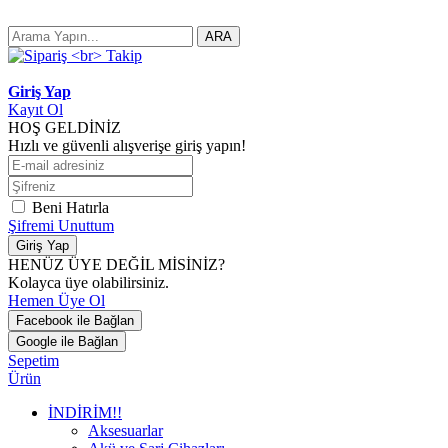
ARA
Giriş Yap
Kayıt Ol
HOŞ GELDİNİZ
Hızlı ve güvenli alışverişe giriş yapın!
Beni Hatırla
Şifremi Unuttum
Giriş Yap
HENÜZ ÜYE DEĞİL MİSİNİZ?
Kolayca üye olabilirsiniz.
Hemen Üye Ol
Facebook ile Bağlan
Google ile Bağlan
Sepetim
Ürün
İNDİRİM!!
Aksesuarlar