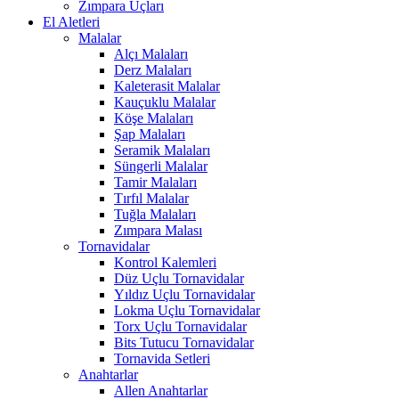
Zımpara Uçları
El Aletleri
Malalar
Alçı Malaları
Derz Malaları
Kaleterasit Malalar
Kauçuklu Malalar
Köşe Malaları
Şap Malaları
Seramik Malaları
Süngerli Malalar
Tamir Malaları
Tırfıl Malalar
Tuğla Malaları
Zımpara Malası
Tornavidalar
Kontrol Kalemleri
Düz Uçlu Tornavidalar
Yıldız Uçlu Tornavidalar
Lokma Uçlu Tornavidalar
Torx Uçlu Tornavidalar
Bits Tutucu Tornavidalar
Tornavida Setleri
Anahtarlar
Allen Anahtarlar