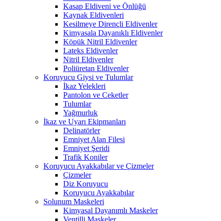
Kasap Eldiveni ve Önlüğü
Kaynak Eldivenleri
Kesilmeye Dirençli Eldivenler
Kimyasala Dayanıklı Eldivenler
Köpük Nitril Eldivenler
Lateks Eldivenler
Nitril Eldivenler
Poliüretan Eldivenler
Koruyucu Giysi ve Tulumlar
İkaz Yelekleri
Pantolon ve Ceketler
Tulumlar
Yağmurluk
İkaz ve Uyarı Ekipmanları
Delinatörler
Emniyet Alan Filesi
Emniyet Şeridi
Trafik Koniler
Koruyucu Ayakkabılar ve Çizmeler
Çizmeler
Diz Koruyucu
Koruyucu Ayakkabılar
Solunum Maskeleri
Kimyasal Dayanımlı Maskeler
Ventilli Maskeler