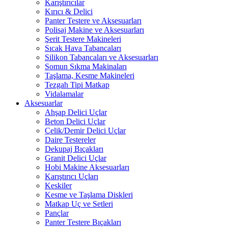
Karıştırıcılar
Kırıcı & Delici
Panter Testere ve Aksesuarları
Polisaj Makine ve Aksesuarları
Şerit Testere Makineleri
Sıcak Hava Tabancaları
Silikon Tabancaları ve Aksesuarları
Somun Sıkma Makinaları
Taşlama, Kesme Makineleri
Tezgah Tipi Matkap
Vidalamalar
Aksesuarlar
Ahşap Delici Uçlar
Beton Delici Uçlar
Çelik/Demir Delici Uçlar
Daire Testereler
Dekupaj Bıçakları
Granit Delici Uçlar
Hobi Makine Aksesuarları
Karıştırıcı Uçları
Keskiler
Kesme ve Taşlama Diskleri
Matkap Uç ve Setleri
Pançlar
Panter Testere Bıçakları