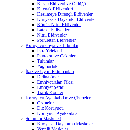
Kasap Eldiveni ve Önlüğü
Kaynak Eldivenleri
Kesilmeye Dirençli Eldivenler
Kimyasala Dayanıklı Eldivenler
Köpük Nitril Eldivenler
Lateks Eldivenler
Nitril Eldivenler
Poliüretan Eldivenler
Koruyucu Giysi ve Tulumlar
İkaz Yelekleri
Pantolon ve Ceketler
Tulumlar
Yağmurluk
İkaz ve Uyarı Ekipmanları
Delinatörler
Emniyet Alan Filesi
Emniyet Şeridi
Trafik Koniler
Koruyucu Ayakkabılar ve Çizmeler
Çizmeler
Diz Koruyucu
Koruyucu Ayakkabılar
Solunum Maskeleri
Kimyasal Dayanımlı Maskeler
Ventilli Maskeler