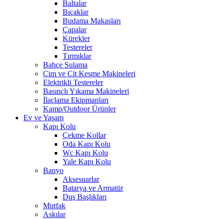
Baltalar
Bıçaklar
Budama Makasları
Çapalar
Kürekler
Testereler
Tırmıklar
Bahçe Sulama
Çim ve Çit Kesme Makineleri
Elektrikli Testereler
Basınçlı Yıkama Makineleri
İlaçlama Ekipmanları
Kamp/Outdoor Ürünler
Ev ve Yaşam
Kapı Kolu
Çekme Kollar
Oda Kapı Kolu
Wc Kapı Kolu
Yale Kapı Kolu
Banyo
Aksesuarlar
Batarya ve Armatür
Duş Başlıkları
Mutfak
Askılar