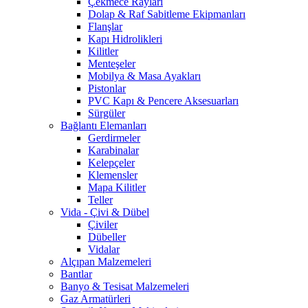
Çekmece Rayları
Dolap & Raf Sabitleme Ekipmanları
Flanşlar
Kapı Hidrolikleri
Kilitler
Menteşeler
Mobilya & Masa Ayakları
Pistonlar
PVC Kapı & Pencere Aksesuarları
Sürgüler
Bağlantı Elemanları
Gerdirmeler
Karabinalar
Kelepçeler
Klemensler
Mapa Kilitler
Teller
Vida - Çivi & Dübel
Çiviler
Dübeller
Vidalar
Alçıpan Malzemeleri
Bantlar
Banyo & Tesisat Malzemeleri
Gaz Armatürleri