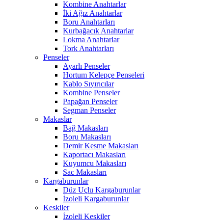
Kombine Anahtarlar
İki Ağız Anahtarlar
Boru Anahtarları
Kurbağacık Anahtarlar
Lokma Anahtarlar
Tork Anahtarları
Penseler
Ayarlı Penseler
Hortum Kelepçe Penseleri
Kablo Sıyırıcılar
Kombine Penseler
Papağan Penseler
Segman Penseler
Makaslar
Bağ Makasları
Boru Makasları
Demir Kesme Makasları
Kaportacı Makasları
Kuyumcu Makasları
Sac Makasları
Kargaburunlar
Düz Uçlu Kargaburunlar
İzoleli Kargaburunlar
Keskiler
İzoleli Keskiler