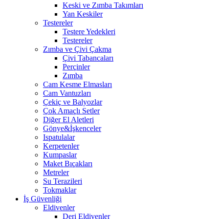
Keski ve Zımba Takımları
Yan Keskiler
Testereler
Testere Yedekleri
Testereler
Zımba ve Çivi Çakma
Çivi Tabancaları
Perçinler
Zımba
Cam Kesme Elmasları
Cam Vantuzları
Çekiç ve Balyozlar
Çok Amaçlı Setler
Diğer El Aletleri
Gönye&İşkenceler
Ispatulalar
Kerpetenler
Kumpaslar
Maket Bıçakları
Metreler
Su Terazileri
Tokmaklar
İş Güvenliği
Eldivenler
Deri Eldivenler