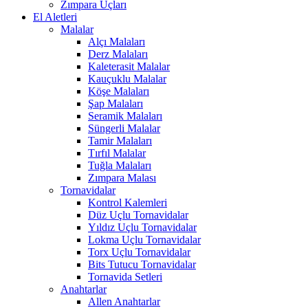
Zımpara Uçları
El Aletleri
Malalar
Alçı Malaları
Derz Malaları
Kaleterasit Malalar
Kauçuklu Malalar
Köşe Malaları
Şap Malaları
Seramik Malaları
Süngerli Malalar
Tamir Malaları
Tırfıl Malalar
Tuğla Malaları
Zımpara Malası
Tornavidalar
Kontrol Kalemleri
Düz Uçlu Tornavidalar
Yıldız Uçlu Tornavidalar
Lokma Uçlu Tornavidalar
Torx Uçlu Tornavidalar
Bits Tutucu Tornavidalar
Tornavida Setleri
Anahtarlar
Allen Anahtarlar