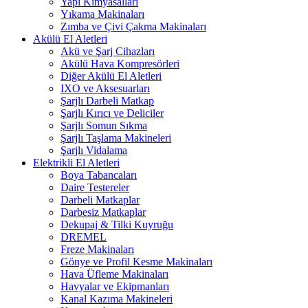
Yapı Kimyasalları
Yıkama Makinaları
Zımba ve Çivi Çakma Makinaları
Akülü El Aletleri
Akü ve Şarj Cihazları
Akülü Hava Kompresörleri
Diğer Akülü El Aletleri
IXO ve Aksesuarları
Şarjlı Darbeli Matkap
Şarjlı Kırıcı ve Deliciler
Şarjlı Somun Sıkma
Şarjlı Taşlama Makineleri
Şarjlı Vidalama
Elektrikli El Aletleri
Boya Tabancaları
Daire Testereler
Darbeli Matkaplar
Darbesiz Matkaplar
Dekupaj & Tilki Kuyruğu
DREMEL
Freze Makinaları
Gönye ve Profil Kesme Makinaları
Hava Üfleme Makinaları
Havyalar ve Ekipmanları
Kanal Kazıma Makineleri