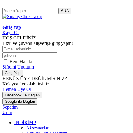
ARA
Giriş Yap
Kayıt Ol
HOŞ GELDİNİZ
Hızlı ve güvenli alışverişe giriş yapın!
Beni Hatırla
Şifremi Unuttum
Giriş Yap
HENÜZ ÜYE DEĞİL MİSİNİZ?
Kolayca üye olabilirsiniz.
Hemen Üye Ol
Facebook ile Bağlan
Google ile Bağlan
Sepetim
Ürün
İNDİRİM!!
Aksesuarlar