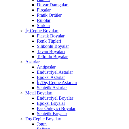
Duvar Damgaları
Fırçalar
Pratik Örtüler
Rulolar
Sırıklar
İç Cephe Boyaları
Plastik Boyalar
Renk Tüpleri
Silikonlu Boyalar
Tavan Boyaları
Teflonlu Boyalar
Astarlar
Antipaslar
Endüstriyel Astarlar
Epoksi Astarlar
İç/Dış Cephe Astarları
Sentetik Astarlar
Metal Boyaları
Endüstriyel Boyalar
Epoksi Boyalar
Pas Önleyici Boyalar
Sentetik Boyalar
Dış Cephe Boyaları
Jotun