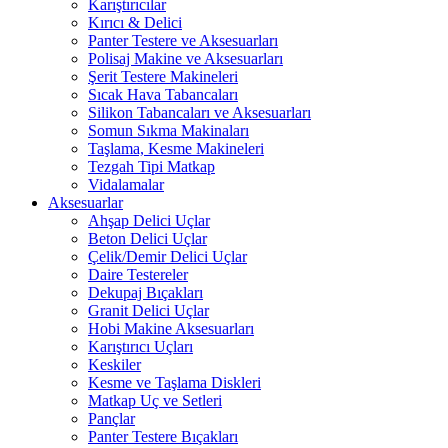
Karıştırıcılar
Kırıcı & Delici
Panter Testere ve Aksesuarları
Polisaj Makine ve Aksesuarları
Şerit Testere Makineleri
Sıcak Hava Tabancaları
Silikon Tabancaları ve Aksesuarları
Somun Sıkma Makinaları
Taşlama, Kesme Makineleri
Tezgah Tipi Matkap
Vidalamalar
Aksesuarlar
Ahşap Delici Uçlar
Beton Delici Uçlar
Çelik/Demir Delici Uçlar
Daire Testereler
Dekupaj Bıçakları
Granit Delici Uçlar
Hobi Makine Aksesuarları
Karıştırıcı Uçları
Keskiler
Kesme ve Taşlama Diskleri
Matkap Uç ve Setleri
Pançlar
Panter Testere Bıçakları