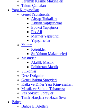
Seramik Kesme Makineleri
Takım Çantaları
Yapı Kimyasalları
Genel Yapıştırıcılar
Ahşap Tutkalları
Akrilik Yapıştırıcılar
Epoksi Yapıştırıcı
Fix All
Mermer Yapıştırıcı
Yapıştırıcılar
Yalıtım
Köpükler
Su Yalıtım Malzemeleri
Mastikler
Akrilik Mastik
Poliüretan Mastik
Silikonlar
Derz Dolguları
Genel Bakım Spreyleri
Katkı ve Diğer Yapı Kimyasalları
Mastik ve Silikon Tabancası
Pas Sökücü Spreyler
Tamir Harçları ve Hazır Sıva
Bahçe
Bahçe El Aletleri