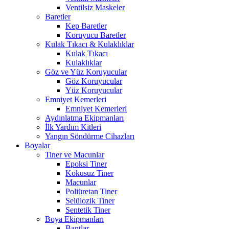
Ventilsiz Maskeler
Baretler
Kep Baretler
Koruyucu Baretler
Kulak Tıkacı & Kulaklıklar
Kulak Tıkacı
Kulaklıklar
Göz ve Yüz Koruyucular
Göz Koruyucular
Yüz Koruyucular
Emniyet Kemerleri
Emniyet Kemerleri
Aydınlatma Ekipmanları
İlk Yardım Kitleri
Yangın Söndürme Cihazları
Boyalar
Tiner ve Macunlar
Epoksi Tiner
Kokusuz Tiner
Macunlar
Poliüretan Tiner
Selülozik Tiner
Sentetik Tiner
Boya Ekipmanları
Bantlar