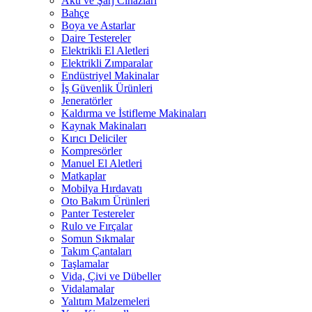
Akü ve Şarj Cihazları
Bahçe
Boya ve Astarlar
Daire Testereler
Elektrikli El Aletleri
Elektrikli Zımparalar
Endüstriyel Makinalar
İş Güvenlik Ürünleri
Jeneratörler
Kaldırma ve İstifleme Makinaları
Kaynak Makinaları
Kırıcı Deliciler
Kompresörler
Manuel El Aletleri
Matkaplar
Mobilya Hırdavatı
Oto Bakım Ürünleri
Panter Testereler
Rulo ve Fırçalar
Somun Sıkmalar
Takım Çantaları
Taşlamalar
Vida, Çivi ve Dübeller
Vidalamalar
Yalıtım Malzemeleri