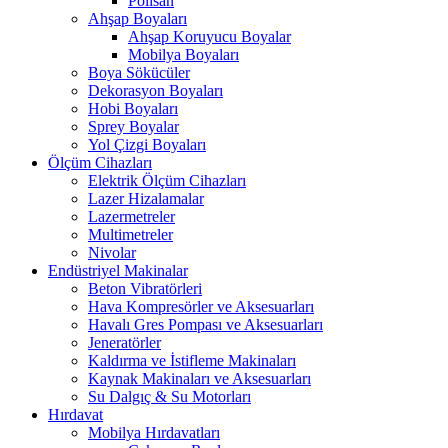
Polisan
Ahşap Boyaları
Ahşap Koruyucu Boyalar
Mobilya Boyaları
Boya Sökücüler
Dekorasyon Boyaları
Hobi Boyaları
Sprey Boyalar
Yol Çizgi Boyaları
Ölçüm Cihazları
Elektrik Ölçüm Cihazları
Lazer Hizalamalar
Lazermetreler
Multimetreler
Nivolar
Endüstriyel Makinalar
Beton Vibratörleri
Hava Kompresörler ve Aksesuarları
Havalı Gres Pompası ve Aksesuarları
Jeneratörler
Kaldırma ve İstifleme Makinaları
Kaynak Makinaları ve Aksesuarları
Su Dalgıç & Su Motorları
Hırdavat
Mobilya Hırdavatları