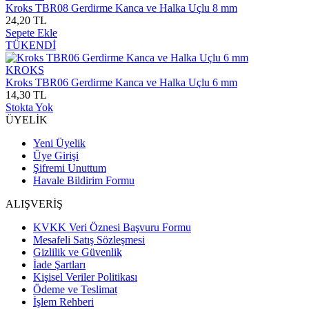
Kroks TBR08 Gerdirme Kanca ve Halka Uçlu 8 mm
24,20 TL
Sepete Ekle
TÜKENDİ
KROKS
Kroks TBR06 Gerdirme Kanca ve Halka Uçlu 6 mm
14,30 TL
Stokta Yok
ÜYELİK
Yeni Üyelik
Üye Girişi
Şifremi Unuttum
Havale Bildirim Formu
ALIŞVERİŞ
KVKK Veri Öznesi Başvuru Formu
Mesafeli Satış Sözleşmesi
Gizlilik ve Güvenlik
İade Şartları
Kişisel Veriler Politikası
Ödeme ve Teslimat
İşlem Rehberi