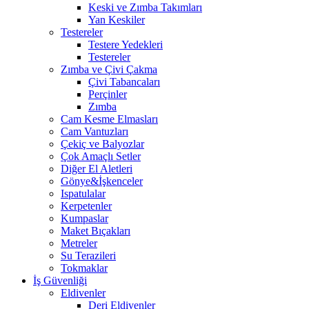
Keski ve Zımba Takımları
Yan Keskiler
Testereler
Testere Yedekleri
Testereler
Zımba ve Çivi Çakma
Çivi Tabancaları
Perçinler
Zımba
Cam Kesme Elmasları
Cam Vantuzları
Çekiç ve Balyozlar
Çok Amaçlı Setler
Diğer El Aletleri
Gönye&İşkenceler
Ispatulalar
Kerpetenler
Kumpaslar
Maket Bıçakları
Metreler
Su Terazileri
Tokmaklar
İş Güvenliği
Eldivenler
Deri Eldivenler