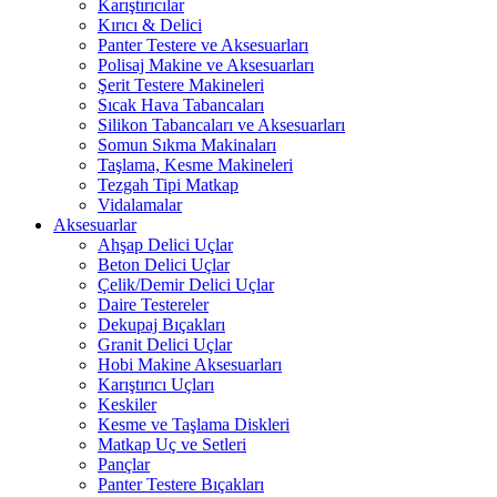
Karıştırıcılar
Kırıcı & Delici
Panter Testere ve Aksesuarları
Polisaj Makine ve Aksesuarları
Şerit Testere Makineleri
Sıcak Hava Tabancaları
Silikon Tabancaları ve Aksesuarları
Somun Sıkma Makinaları
Taşlama, Kesme Makineleri
Tezgah Tipi Matkap
Vidalamalar
Aksesuarlar
Ahşap Delici Uçlar
Beton Delici Uçlar
Çelik/Demir Delici Uçlar
Daire Testereler
Dekupaj Bıçakları
Granit Delici Uçlar
Hobi Makine Aksesuarları
Karıştırıcı Uçları
Keskiler
Kesme ve Taşlama Diskleri
Matkap Uç ve Setleri
Pançlar
Panter Testere Bıçakları