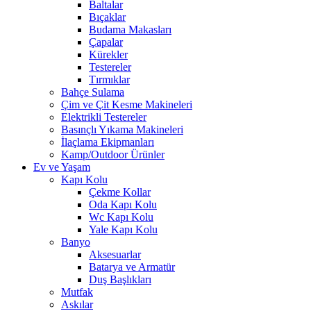
Baltalar
Bıçaklar
Budama Makasları
Çapalar
Kürekler
Testereler
Tırmıklar
Bahçe Sulama
Çim ve Çit Kesme Makineleri
Elektrikli Testereler
Basınçlı Yıkama Makineleri
İlaçlama Ekipmanları
Kamp/Outdoor Ürünler
Ev ve Yaşam
Kapı Kolu
Çekme Kollar
Oda Kapı Kolu
Wc Kapı Kolu
Yale Kapı Kolu
Banyo
Aksesuarlar
Batarya ve Armatür
Duş Başlıkları
Mutfak
Askılar