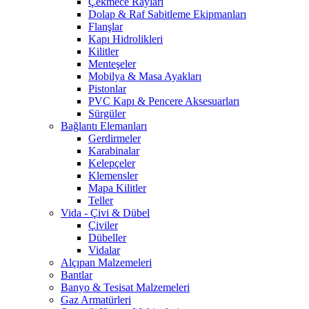
Çekmece Rayları
Dolap & Raf Sabitleme Ekipmanları
Flanşlar
Kapı Hidrolikleri
Kilitler
Menteşeler
Mobilya & Masa Ayakları
Pistonlar
PVC Kapı & Pencere Aksesuarları
Sürgüler
Bağlantı Elemanları
Gerdirmeler
Karabinalar
Kelepçeler
Klemensler
Mapa Kilitler
Teller
Vida - Çivi & Dübel
Çiviler
Dübeller
Vidalar
Alçıpan Malzemeleri
Bantlar
Banyo & Tesisat Malzemeleri
Gaz Armatürleri