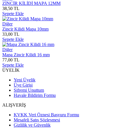
ZİNCİR KİLİDİ MAPA 12MM
38,50 TL
Sepete Ekle
Diğer
Zincir Kilidi Mapa 10mm
33,00 TL
Sepete Ekle
Diğer
Mapa Zincir Kilidi 16 mm
77,00 TL
Sepete Ekle
ÜYELİK
Yeni Üyelik
Üye Girişi
Şifremi Unuttum
Havale Bildirim Formu
ALIŞVERİŞ
KVKK Veri Öznesi Başvuru Formu
Mesafeli Satış Sözleşmesi
Gizlilik ve Güvenlik