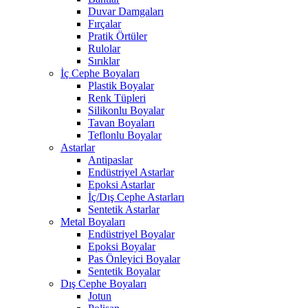
Duvar Damgaları
Fırçalar
Pratik Örtüler
Rulolar
Sırıklar
İç Cephe Boyaları
Plastik Boyalar
Renk Tüpleri
Silikonlu Boyalar
Tavan Boyaları
Teflonlu Boyalar
Astarlar
Antipaslar
Endüstriyel Astarlar
Epoksi Astarlar
İç/Dış Cephe Astarları
Sentetik Astarlar
Metal Boyaları
Endüstriyel Boyalar
Epoksi Boyalar
Pas Önleyici Boyalar
Sentetik Boyalar
Dış Cephe Boyaları
Jotun