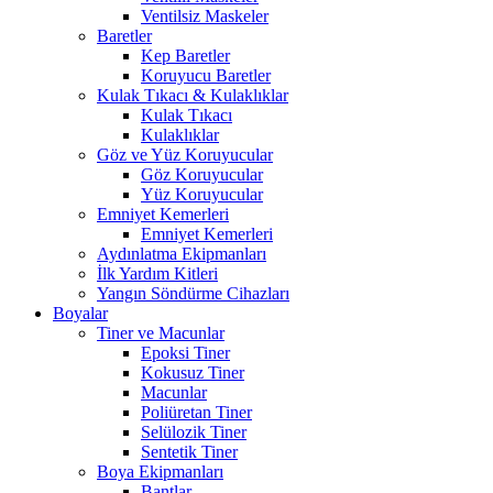
Ventilsiz Maskeler
Baretler
Kep Baretler
Koruyucu Baretler
Kulak Tıkacı & Kulaklıklar
Kulak Tıkacı
Kulaklıklar
Göz ve Yüz Koruyucular
Göz Koruyucular
Yüz Koruyucular
Emniyet Kemerleri
Emniyet Kemerleri
Aydınlatma Ekipmanları
İlk Yardım Kitleri
Yangın Söndürme Cihazları
Boyalar
Tiner ve Macunlar
Epoksi Tiner
Kokusuz Tiner
Macunlar
Poliüretan Tiner
Selülozik Tiner
Sentetik Tiner
Boya Ekipmanları
Bantlar