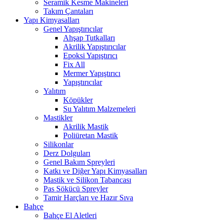
Seramik Kesme Makineleri
Takım Çantaları
Yapı Kimyasalları
Genel Yapıştırıcılar
Ahşap Tutkalları
Akrilik Yapıştırıcılar
Epoksi Yapıştırıcı
Fix All
Mermer Yapıştırıcı
Yapıştırıcılar
Yalıtım
Köpükler
Su Yalıtım Malzemeleri
Mastikler
Akrilik Mastik
Poliüretan Mastik
Silikonlar
Derz Dolguları
Genel Bakım Spreyleri
Katkı ve Diğer Yapı Kimyasalları
Mastik ve Silikon Tabancası
Pas Sökücü Spreyler
Tamir Harçları ve Hazır Sıva
Bahçe
Bahçe El Aletleri