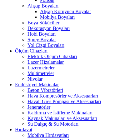
Polisan
Ahşap Boyaları
Ahşap Koruyucu Boyalar
Mobilya Boyaları
Boya Sökücüler
Dekorasyon Boyaları
Hobi Boyaları
Sprey Boyalar
Yol Çizgi Boyaları
Ölçüm Cihazları
Elektrik Ölçüm Cihazları
Lazer Hizalamalar
Lazermetreler
Multimetreler
Nivolar
Endüstriyel Makinalar
Beton Vibratörleri
Hava Kompresörler ve Aksesuarları
Havalı Gres Pompası ve Aksesuarları
Jeneratörler
Kaldırma ve İstifleme Makinaları
Kaynak Makinaları ve Aksesuarları
Su Dalgıç & Su Motorları
Hırdavat
Mobilya Hırdavatları