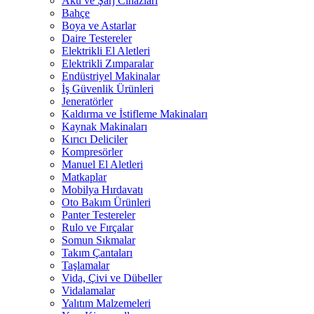
Akü ve Şarj Cihazları
Bahçe
Boya ve Astarlar
Daire Testereler
Elektrikli El Aletleri
Elektrikli Zımparalar
Endüstriyel Makinalar
İş Güvenlik Ürünleri
Jeneratörler
Kaldırma ve İstifleme Makinaları
Kaynak Makinaları
Kırıcı Deliciler
Kompresörler
Manuel El Aletleri
Matkaplar
Mobilya Hırdavatı
Oto Bakım Ürünleri
Panter Testereler
Rulo ve Fırçalar
Somun Sıkmalar
Takım Çantaları
Taşlamalar
Vida, Çivi ve Dübeller
Vidalamalar
Yalıtım Malzemeleri