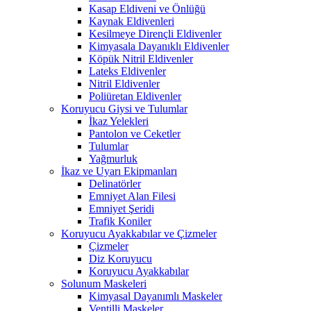
Kasap Eldiveni ve Önlüğü
Kaynak Eldivenleri
Kesilmeye Dirençli Eldivenler
Kimyasala Dayanıklı Eldivenler
Köpük Nitril Eldivenler
Lateks Eldivenler
Nitril Eldivenler
Poliüretan Eldivenler
Koruyucu Giysi ve Tulumlar
İkaz Yelekleri
Pantolon ve Ceketler
Tulumlar
Yağmurluk
İkaz ve Uyarı Ekipmanları
Delinatörler
Emniyet Alan Filesi
Emniyet Şeridi
Trafik Koniler
Koruyucu Ayakkabılar ve Çizmeler
Çizmeler
Diz Koruyucu
Koruyucu Ayakkabılar
Solunum Maskeleri
Kimyasal Dayanımlı Maskeler
Ventilli Maskeler