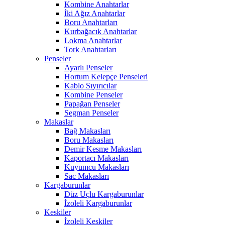
Kombine Anahtarlar
İki Ağız Anahtarlar
Boru Anahtarları
Kurbağacık Anahtarlar
Lokma Anahtarlar
Tork Anahtarları
Penseler
Ayarlı Penseler
Hortum Kelepçe Penseleri
Kablo Sıyırıcılar
Kombine Penseler
Papağan Penseler
Segman Penseler
Makaslar
Bağ Makasları
Boru Makasları
Demir Kesme Makasları
Kaportacı Makasları
Kuyumcu Makasları
Sac Makasları
Kargaburunlar
Düz Uçlu Kargaburunlar
İzoleli Kargaburunlar
Keskiler
İzoleli Keskiler