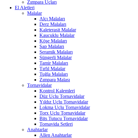
Zımpara Uçları
El Aletleri
Malalar
Alçı Malaları
Derz Malaları
Kaleterasit Malalar
Kauçuklu Malalar
Köşe Malaları
Şap Malaları
Seramik Malaları
Süngerli Malalar
Tamir Malaları
Tırfıl Malalar
Tuğla Malaları
Zımpara Malası
Tornavidalar
Kontrol Kalemleri
Düz Uçlu Tornavidalar
Yıldız Uçlu Tornavidalar
Lokma Uçlu Tornavidalar
Torx Uçlu Tornavidalar
Bits Tutucu Tornavidalar
Tornavida Setleri
Anahtarlar
Allen Anahtarlar