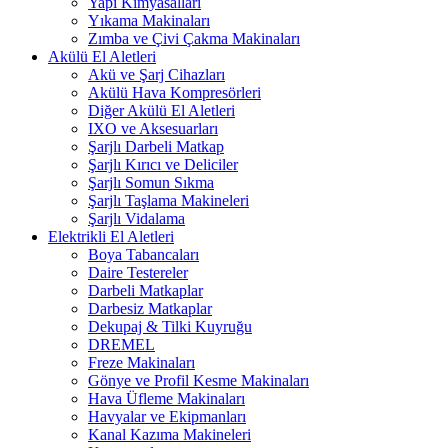
Yapı Kimyasalları
Yıkama Makinaları
Zımba ve Çivi Çakma Makinaları
Akülü El Aletleri
Akü ve Şarj Cihazları
Akülü Hava Kompresörleri
Diğer Akülü El Aletleri
IXO ve Aksesuarları
Şarjlı Darbeli Matkap
Şarjlı Kırıcı ve Deliciler
Şarjlı Somun Sıkma
Şarjlı Taşlama Makineleri
Şarjlı Vidalama
Elektrikli El Aletleri
Boya Tabancaları
Daire Testereler
Darbeli Matkaplar
Darbesiz Matkaplar
Dekupaj & Tilki Kuyruğu
DREMEL
Freze Makinaları
Gönye ve Profil Kesme Makinaları
Hava Üfleme Makinaları
Havyalar ve Ekipmanları
Kanal Kazıma Makineleri