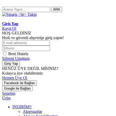
ARA
Giriş Yap
Kayıt Ol
HOŞ GELDİNİZ
Hızlı ve güvenli alışverişe giriş yapın!
Beni Hatırla
Şifremi Unuttum
Giriş Yap
HENÜZ ÜYE DEĞİL MİSİNİZ?
Kolayca üye olabilirsiniz.
Hemen Üye Ol
Facebook ile Bağlan
Google ile Bağlan
Sepetim
Ürün
İNDİRİM!!
Aksesuarlar