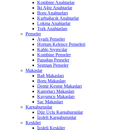
Kombine Anahtarlar
İki Ağız Anahtarlar
Boru Anahtarları
Kurbağacık Anahtarlar
Lokma Anahtarlar
Tork Anahtarları
Penseler
Ayarlı Penseler
Hortum Kelepçe Penseleri
Kablo Sıyırıcılar
Kombine Penseler
Papağan Penseler
Segman Penseler
Makaslar
Bağ Makasları
Boru Makasları
Demir Kesme Makasları
Kaportacı Makasları
Kuyumcu Makasları
Sac Makasları
Kargaburunlar
Düz Uçlu Kargaburunlar
İzoleli Kargaburunlar
Keskiler
İzoleli Keskiler