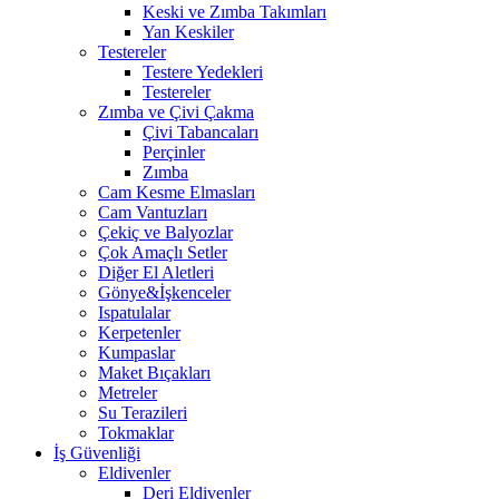
Keski ve Zımba Takımları
Yan Keskiler
Testereler
Testere Yedekleri
Testereler
Zımba ve Çivi Çakma
Çivi Tabancaları
Perçinler
Zımba
Cam Kesme Elmasları
Cam Vantuzları
Çekiç ve Balyozlar
Çok Amaçlı Setler
Diğer El Aletleri
Gönye&İşkenceler
Ispatulalar
Kerpetenler
Kumpaslar
Maket Bıçakları
Metreler
Su Terazileri
Tokmaklar
İş Güvenliği
Eldivenler
Deri Eldivenler