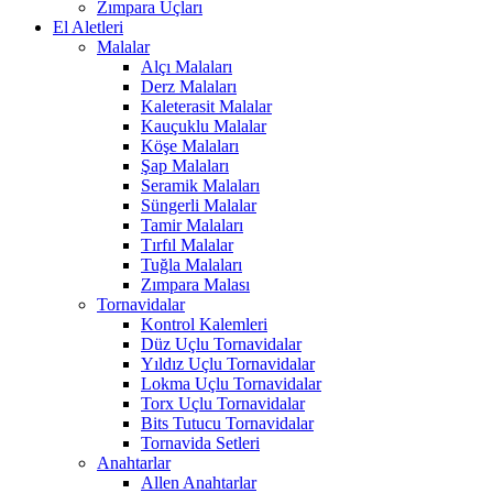
Zımpara Uçları
El Aletleri
Malalar
Alçı Malaları
Derz Malaları
Kaleterasit Malalar
Kauçuklu Malalar
Köşe Malaları
Şap Malaları
Seramik Malaları
Süngerli Malalar
Tamir Malaları
Tırfıl Malalar
Tuğla Malaları
Zımpara Malası
Tornavidalar
Kontrol Kalemleri
Düz Uçlu Tornavidalar
Yıldız Uçlu Tornavidalar
Lokma Uçlu Tornavidalar
Torx Uçlu Tornavidalar
Bits Tutucu Tornavidalar
Tornavida Setleri
Anahtarlar
Allen Anahtarlar