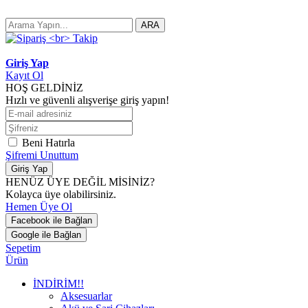
ARA
Giriş Yap
Kayıt Ol
HOŞ GELDİNİZ
Hızlı ve güvenli alışverişe giriş yapın!
Beni Hatırla
Şifremi Unuttum
Giriş Yap
HENÜZ ÜYE DEĞİL MİSİNİZ?
Kolayca üye olabilirsiniz.
Hemen Üye Ol
Facebook ile Bağlan
Google ile Bağlan
Sepetim
Ürün
İNDİRİM!!
Aksesuarlar