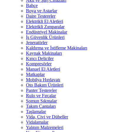
Akü ve Şarj Cihazları
Bahçe
Boya ve Astarlar
Daire Testereler
Elektrikli El Aletleri
Elektrikli Zımparalar
Endüstriyel Makinalar
İş Güvenlik Ürünleri
Jeneratörler
Kaldırma ve İstifleme Makinaları
Kaynak Makinaları
Kırıcı Deliciler
Kompresörler
Manuel El Aletleri
Matkaplar
Mobilya Hırdavatı
Oto Bakım Ürünleri
Panter Testereler
Rulo ve Fırçalar
Somun Sıkmalar
Takım Çantaları
Taşlamalar
Vida, Çivi ve Dübeller
Vidalamalar
Yalıtım Malzemeleri