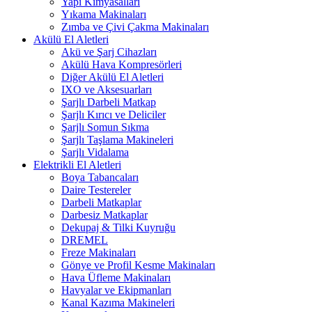
Yapı Kimyasalları
Yıkama Makinaları
Zımba ve Çivi Çakma Makinaları
Akülü El Aletleri
Akü ve Şarj Cihazları
Akülü Hava Kompresörleri
Diğer Akülü El Aletleri
IXO ve Aksesuarları
Şarjlı Darbeli Matkap
Şarjlı Kırıcı ve Deliciler
Şarjlı Somun Sıkma
Şarjlı Taşlama Makineleri
Şarjlı Vidalama
Elektrikli El Aletleri
Boya Tabancaları
Daire Testereler
Darbeli Matkaplar
Darbesiz Matkaplar
Dekupaj & Tilki Kuyruğu
DREMEL
Freze Makinaları
Gönye ve Profil Kesme Makinaları
Hava Üfleme Makinaları
Havyalar ve Ekipmanları
Kanal Kazıma Makineleri