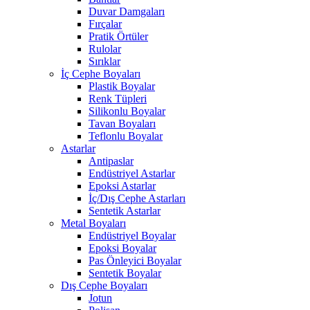
Duvar Damgaları
Fırçalar
Pratik Örtüler
Rulolar
Sırıklar
İç Cephe Boyaları
Plastik Boyalar
Renk Tüpleri
Silikonlu Boyalar
Tavan Boyaları
Teflonlu Boyalar
Astarlar
Antipaslar
Endüstriyel Astarlar
Epoksi Astarlar
İç/Dış Cephe Astarları
Sentetik Astarlar
Metal Boyaları
Endüstriyel Boyalar
Epoksi Boyalar
Pas Önleyici Boyalar
Sentetik Boyalar
Dış Cephe Boyaları
Jotun