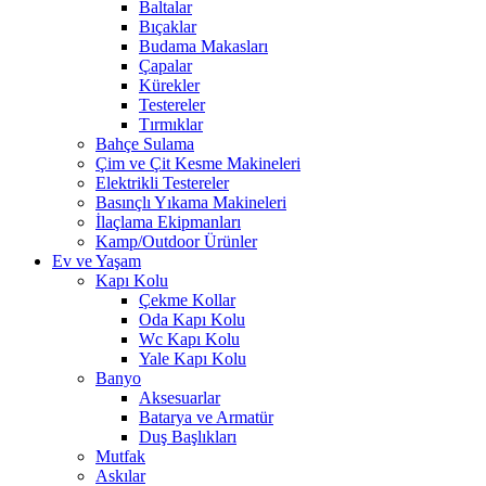
Baltalar
Bıçaklar
Budama Makasları
Çapalar
Kürekler
Testereler
Tırmıklar
Bahçe Sulama
Çim ve Çit Kesme Makineleri
Elektrikli Testereler
Basınçlı Yıkama Makineleri
İlaçlama Ekipmanları
Kamp/Outdoor Ürünler
Ev ve Yaşam
Kapı Kolu
Çekme Kollar
Oda Kapı Kolu
Wc Kapı Kolu
Yale Kapı Kolu
Banyo
Aksesuarlar
Batarya ve Armatür
Duş Başlıkları
Mutfak
Askılar