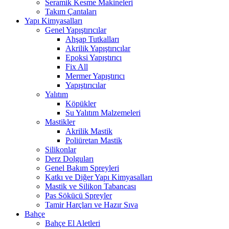
Seramik Kesme Makineleri
Takım Çantaları
Yapı Kimyasalları
Genel Yapıştırıcılar
Ahşap Tutkalları
Akrilik Yapıştırıcılar
Epoksi Yapıştırıcı
Fix All
Mermer Yapıştırıcı
Yapıştırıcılar
Yalıtım
Köpükler
Su Yalıtım Malzemeleri
Mastikler
Akrilik Mastik
Poliüretan Mastik
Silikonlar
Derz Dolguları
Genel Bakım Spreyleri
Katkı ve Diğer Yapı Kimyasalları
Mastik ve Silikon Tabancası
Pas Sökücü Spreyler
Tamir Harçları ve Hazır Sıva
Bahçe
Bahçe El Aletleri