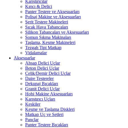
Karıştırıcılar
Kırıcı & Delici
Panter Testere ve Aksesuarları
Polisaj Makine ve Aksesuarları
Şerit Testere Makineleri
Sıcak Hava Tabancaları
Silikon Tabancaları ve Aksesuarları
Somun Sıkma Makinaları
Taşlama, Kesme Makineleri
Tezgah Tipi Matkap
Vidalamalar
Aksesuarlar
Ahşap Delici Uçlar
Beton Delici Uçlar
Çelik/Demir Delici Uçlar
Daire Testereler
Dekupaj Bıçakları
Granit Delici Uçlar
Hobi Makine Aksesuarları
Karıştırıcı Uçları
Keskiler
Kesme ve Taşlama Diskleri
Matkap Uç ve Setleri
Pançlar
Panter Testere Bıçakları