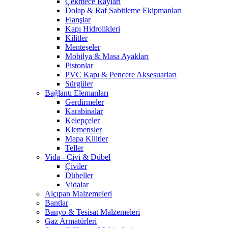
Çekmece Rayları
Dolap & Raf Sabitleme Ekipmanları
Flanşlar
Kapı Hidrolikleri
Kilitler
Menteşeler
Mobilya & Masa Ayakları
Pistonlar
PVC Kapı & Pencere Aksesuarları
Sürgüler
Bağlantı Elemanları
Gerdirmeler
Karabinalar
Kelepçeler
Klemensler
Mapa Kilitler
Teller
Vida - Çivi & Dübel
Çiviler
Dübeller
Vidalar
Alçıpan Malzemeleri
Bantlar
Banyo & Tesisat Malzemeleri
Gaz Armatürleri