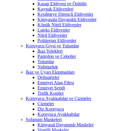
Kasap Eldiveni ve Önlüğü
Kaynak Eldivenleri
Kesilmeye Dirençli Eldivenler
Kimyasala Dayanıklı Eldivenler
Köpük Nitril Eldivenler
Lateks Eldivenler
Nitril Eldivenler
Poliüretan Eldivenler
Koruyucu Giysi ve Tulumlar
İkaz Yelekleri
Pantolon ve Ceketler
Tulumlar
Yağmurluk
İkaz ve Uyarı Ekipmanları
Delinatörler
Emniyet Alan Filesi
Emniyet Şeridi
Trafik Koniler
Koruyucu Ayakkabılar ve Çizmeler
Çizmeler
Diz Koruyucu
Koruyucu Ayakkabılar
Solunum Maskeleri
Kimyasal Dayanımlı Maskeler
Ventilli Maskeler