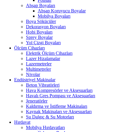
Polisan
Ahşap Boyaları
Ahşap Koruyucu Boyalar
Mobilya Boyaları
Boya Sökücüler
Dekorasyon Boyaları
Hobi Boyaları
Sprey Boyalar
Yol Çizgi Boyaları
Ölçüm Cihazları
Elektrik Ölçüm Cihazları
Lazer Hizalamalar
Lazermetreler
Multimetreler
Nivolar
Endüstriyel Makinalar
Beton Vibratörleri
Hava Kompresörler ve Aksesuarları
Havalı Gres Pompası ve Aksesuarları
Jeneratörler
Kaldırma ve İstifleme Makinaları
Kaynak Makinaları ve Aksesuarları
Su Dalgıç & Su Motorları
Hırdavat
Mobilya Hırdavatları