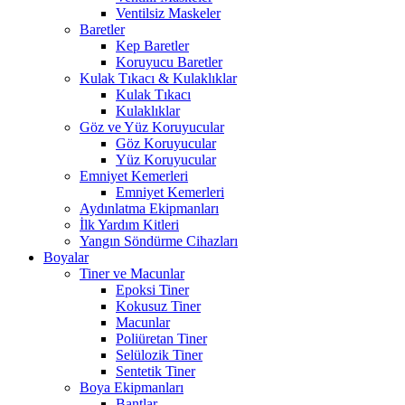
Ventilsiz Maskeler
Baretler
Kep Baretler
Koruyucu Baretler
Kulak Tıkacı & Kulaklıklar
Kulak Tıkacı
Kulaklıklar
Göz ve Yüz Koruyucular
Göz Koruyucular
Yüz Koruyucular
Emniyet Kemerleri
Emniyet Kemerleri
Aydınlatma Ekipmanları
İlk Yardım Kitleri
Yangın Söndürme Cihazları
Boyalar
Tiner ve Macunlar
Epoksi Tiner
Kokusuz Tiner
Macunlar
Poliüretan Tiner
Selülozik Tiner
Sentetik Tiner
Boya Ekipmanları
Bantlar