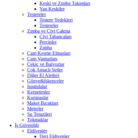
Keski ve Zımba Takımları
Yan Keskiler
Testereler
Testere Yedekleri
Testereler
Zımba ve Çivi Çakma
Çivi Tabancaları
Perçinler
Zımba
Cam Kesme Elmasları
Cam Vantuzları
Çekiç ve Balyozlar
Çok Amaçlı Setler
Diğer El Aletleri
Gönye&İşkenceler
Ispatulalar
Kerpetenler
Kumpaslar
Maket Bıçakları
Metreler
Su Terazileri
Tokmaklar
İş Güvenliği
Eldivenler
Deri Eldivenler