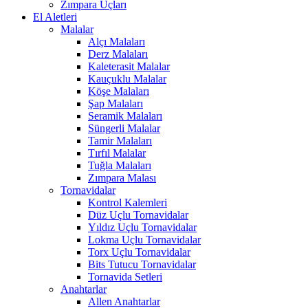
Zımpara Uçları
El Aletleri
Malalar
Alçı Malaları
Derz Malaları
Kaleterasit Malalar
Kauçuklu Malalar
Köşe Malaları
Şap Malaları
Seramik Malaları
Süngerli Malalar
Tamir Malaları
Tırfıl Malalar
Tuğla Malaları
Zımpara Malası
Tornavidalar
Kontrol Kalemleri
Düz Uçlu Tornavidalar
Yıldız Uçlu Tornavidalar
Lokma Uçlu Tornavidalar
Torx Uçlu Tornavidalar
Bits Tutucu Tornavidalar
Tornavida Setleri
Anahtarlar
Allen Anahtarlar