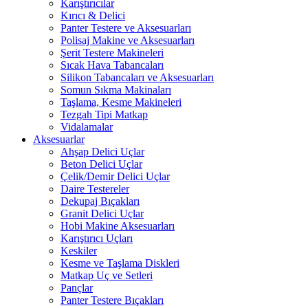
Karıştırıcılar
Kırıcı & Delici
Panter Testere ve Aksesuarları
Polisaj Makine ve Aksesuarları
Şerit Testere Makineleri
Sıcak Hava Tabancaları
Silikon Tabancaları ve Aksesuarları
Somun Sıkma Makinaları
Taşlama, Kesme Makineleri
Tezgah Tipi Matkap
Vidalamalar
Aksesuarlar
Ahşap Delici Uçlar
Beton Delici Uçlar
Çelik/Demir Delici Uçlar
Daire Testereler
Dekupaj Bıçakları
Granit Delici Uçlar
Hobi Makine Aksesuarları
Karıştırıcı Uçları
Keskiler
Kesme ve Taşlama Diskleri
Matkap Uç ve Setleri
Pançlar
Panter Testere Bıçakları