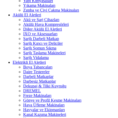
Yapı Kimyasalları
Yıkama Makinaları
Zımba ve Çivi Çakma Makinaları
Akülü El Aletleri
Akü ve Şarj Cihazları
Akülü Hava Kompresörleri
Diğer Akülü El Aletleri
IXO ve Aksesuarları
Şarjlı Darbeli Matkap
Şarjlı Kırıcı ve Deliciler
Şarjlı Somun Sıkma
Şarjlı Taşlama Makineleri
Şarjlı Vidalama
Elektrikli El Aletleri
Boya Tabancaları
Daire Testereler
Darbeli Matkaplar
Darbesiz Matkaplar
Dekupaj & Tilki Kuyruğu
DREMEL
Freze Makinaları
Gönye ve Profil Kesme Makinaları
Hava Üfleme Makinaları
Havyalar ve Ekipmanları
Kanal Kazıma Makineleri