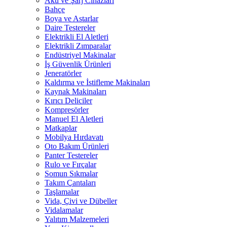
Akü ve Şarj Cihazları
Bahçe
Boya ve Astarlar
Daire Testereler
Elektrikli El Aletleri
Elektrikli Zımparalar
Endüstriyel Makinalar
İş Güvenlik Ürünleri
Jeneratörler
Kaldırma ve İstifleme Makinaları
Kaynak Makinaları
Kırıcı Deliciler
Kompresörler
Manuel El Aletleri
Matkaplar
Mobilya Hırdavatı
Oto Bakım Ürünleri
Panter Testereler
Rulo ve Fırçalar
Somun Sıkmalar
Takım Çantaları
Taşlamalar
Vida, Çivi ve Dübeller
Vidalamalar
Yalıtım Malzemeleri