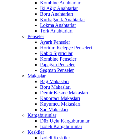
Kombine Anahtarlar
İki Ağız Anahtarlar
Boru Anahtarları
Kurbağacık Anahtarlar
Lokma Anahtarlar
Tork Anahtarları
Penseler
Ayarlı Penseler
Hortum Kelepçe Penseleri
Kablo Sıyırıcılar
Kombine Penseler
Papağan Penseler
Segman Penseler
Makaslar
Bağ Makasları
Boru Makasları
Demir Kesme Makasları
Kaportacı Makasları
Kuyumcu Makasları
Sac Makasları
Kargaburunlar
Düz Uçlu Kargaburunlar
İzoleli Kargaburunlar
Keskiler
İzoleli Keskiler