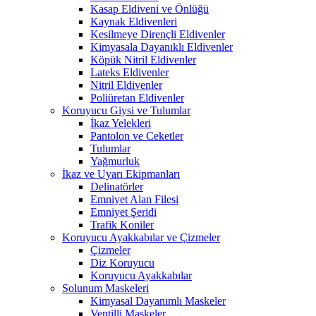
Kasap Eldiveni ve Önlüğü
Kaynak Eldivenleri
Kesilmeye Dirençli Eldivenler
Kimyasala Dayanıklı Eldivenler
Köpük Nitril Eldivenler
Lateks Eldivenler
Nitril Eldivenler
Poliüretan Eldivenler
Koruyucu Giysi ve Tulumlar
İkaz Yelekleri
Pantolon ve Ceketler
Tulumlar
Yağmurluk
İkaz ve Uyarı Ekipmanları
Delinatörler
Emniyet Alan Filesi
Emniyet Şeridi
Trafik Koniler
Koruyucu Ayakkabılar ve Çizmeler
Çizmeler
Diz Koruyucu
Koruyucu Ayakkabılar
Solunum Maskeleri
Kimyasal Dayanımlı Maskeler
Ventilli Maskeler