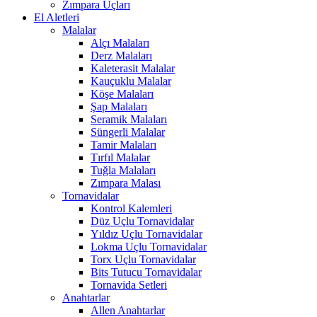
Zımpara Uçları
El Aletleri
Malalar
Alçı Malaları
Derz Malaları
Kaleterasit Malalar
Kauçuklu Malalar
Köşe Malaları
Şap Malaları
Seramik Malaları
Süngerli Malalar
Tamir Malaları
Tırfıl Malalar
Tuğla Malaları
Zımpara Malası
Tornavidalar
Kontrol Kalemleri
Düz Uçlu Tornavidalar
Yıldız Uçlu Tornavidalar
Lokma Uçlu Tornavidalar
Torx Uçlu Tornavidalar
Bits Tutucu Tornavidalar
Tornavida Setleri
Anahtarlar
Allen Anahtarlar