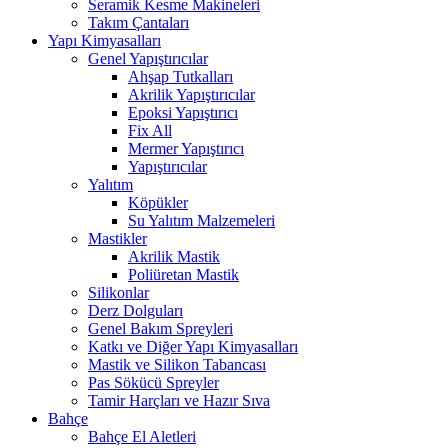
Seramik Kesme Makineleri
Takım Çantaları
Yapı Kimyasalları
Genel Yapıştırıcılar
Ahşap Tutkalları
Akrilik Yapıştırıcılar
Epoksi Yapıştırıcı
Fix All
Mermer Yapıştırıcı
Yapıştırıcılar
Yalıtım
Köpükler
Su Yalıtım Malzemeleri
Mastikler
Akrilik Mastik
Poliüretan Mastik
Silikonlar
Derz Dolguları
Genel Bakım Spreyleri
Katkı ve Diğer Yapı Kimyasalları
Mastik ve Silikon Tabancası
Pas Sökücü Spreyler
Tamir Harçları ve Hazır Sıva
Bahçe
Bahçe El Aletleri