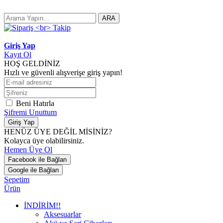
ARA
Giriş Yap
Kayıt Ol
HOŞ GELDİNİZ
Hızlı ve güvenli alışverişe giriş yapın!
Beni Hatırla
Şifremi Unuttum
Giriş Yap
HENÜZ ÜYE DEĞİL MİSİNİZ?
Kolayca üye olabilirsiniz.
Hemen Üye Ol
Facebook ile Bağlan
Google ile Bağlan
Sepetim
Ürün
İNDİRİM!!
Aksesuarlar