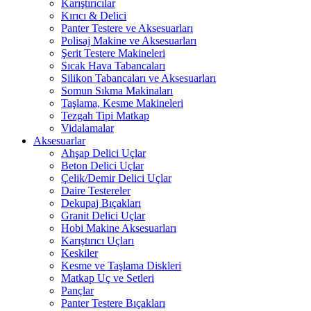
Karıştırıcılar
Kırıcı & Delici
Panter Testere ve Aksesuarları
Polisaj Makine ve Aksesuarları
Şerit Testere Makineleri
Sıcak Hava Tabancaları
Silikon Tabancaları ve Aksesuarları
Somun Sıkma Makinaları
Taşlama, Kesme Makineleri
Tezgah Tipi Matkap
Vidalamalar
Aksesuarlar
Ahşap Delici Uçlar
Beton Delici Uçlar
Çelik/Demir Delici Uçlar
Daire Testereler
Dekupaj Bıçakları
Granit Delici Uçlar
Hobi Makine Aksesuarları
Karıştırıcı Uçları
Keskiler
Kesme ve Taşlama Diskleri
Matkap Uç ve Setleri
Pançlar
Panter Testere Bıçakları