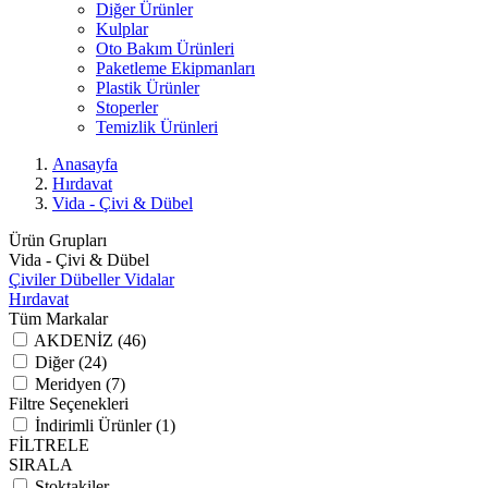
Diğer Ürünler
Kulplar
Oto Bakım Ürünleri
Paketleme Ekipmanları
Plastik Ürünler
Stoperler
Temizlik Ürünleri
Anasayfa
Hırdavat
Vida - Çivi & Dübel
Ürün Grupları
Vida - Çivi & Dübel
Çiviler
Dübeller
Vidalar
Hırdavat
Tüm Markalar
AKDENİZ (46)
Diğer (24)
Meridyen (7)
Filtre Seçenekleri
İndirimli Ürünler (1)
FİLTRELE
SIRALA
Stoktakiler