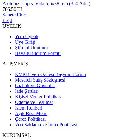
Akdeniz Trapez Vida 5,5x38 mm (350 Adet)
786,50 TL
Sepete Ekle
1
2
3
ÜYELİK
Yeni Üyelik
Üye Girişi
Şifremi Unuttum
Havale Bildirim Formu
ALIŞVERİŞ
KVKK Veri Öznesi Başvuru Formu
Mesafeli Satış Sözleşmesi
Gizlilik ve Güvenlik
İade Şartları
Kişisel Veriler Politikası
Ödeme ve Teslimat
İşlem Rehberi
Açık Rıza Metni
Çerez Politikası
Veri Saklama ve İmha Politikası
KURUMSAL