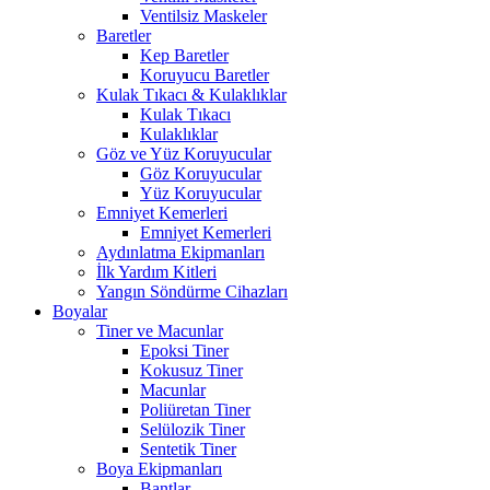
Ventilsiz Maskeler
Baretler
Kep Baretler
Koruyucu Baretler
Kulak Tıkacı & Kulaklıklar
Kulak Tıkacı
Kulaklıklar
Göz ve Yüz Koruyucular
Göz Koruyucular
Yüz Koruyucular
Emniyet Kemerleri
Emniyet Kemerleri
Aydınlatma Ekipmanları
İlk Yardım Kitleri
Yangın Söndürme Cihazları
Boyalar
Tiner ve Macunlar
Epoksi Tiner
Kokusuz Tiner
Macunlar
Poliüretan Tiner
Selülozik Tiner
Sentetik Tiner
Boya Ekipmanları
Bantlar