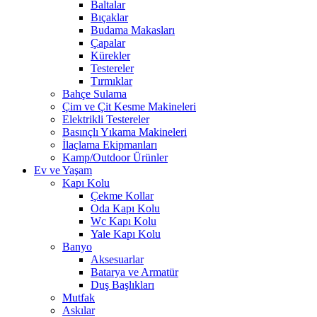
Baltalar
Bıçaklar
Budama Makasları
Çapalar
Kürekler
Testereler
Tırmıklar
Bahçe Sulama
Çim ve Çit Kesme Makineleri
Elektrikli Testereler
Basınçlı Yıkama Makineleri
İlaçlama Ekipmanları
Kamp/Outdoor Ürünler
Ev ve Yaşam
Kapı Kolu
Çekme Kollar
Oda Kapı Kolu
Wc Kapı Kolu
Yale Kapı Kolu
Banyo
Aksesuarlar
Batarya ve Armatür
Duş Başlıkları
Mutfak
Askılar