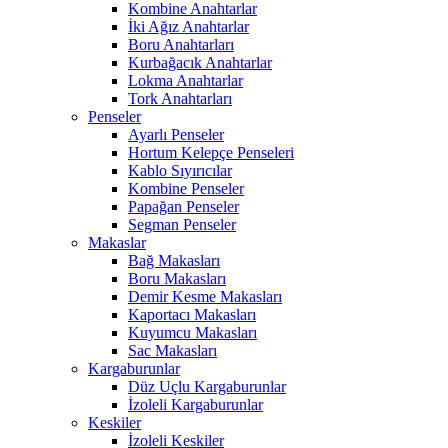
Kombine Anahtarlar
İki Ağız Anahtarlar
Boru Anahtarları
Kurbağacık Anahtarlar
Lokma Anahtarlar
Tork Anahtarları
Penseler
Ayarlı Penseler
Hortum Kelepçe Penseleri
Kablo Sıyırıcılar
Kombine Penseler
Papağan Penseler
Segman Penseler
Makaslar
Bağ Makasları
Boru Makasları
Demir Kesme Makasları
Kaportacı Makasları
Kuyumcu Makasları
Sac Makasları
Kargaburunlar
Düz Uçlu Kargaburunlar
İzoleli Kargaburunlar
Keskiler
İzoleli Keskiler