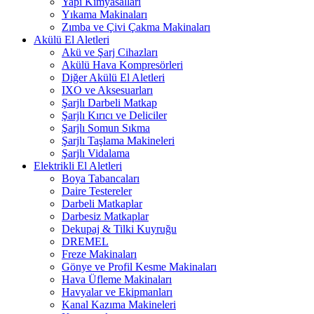
Yapı Kimyasalları
Yıkama Makinaları
Zımba ve Çivi Çakma Makinaları
Akülü El Aletleri
Akü ve Şarj Cihazları
Akülü Hava Kompresörleri
Diğer Akülü El Aletleri
IXO ve Aksesuarları
Şarjlı Darbeli Matkap
Şarjlı Kırıcı ve Deliciler
Şarjlı Somun Sıkma
Şarjlı Taşlama Makineleri
Şarjlı Vidalama
Elektrikli El Aletleri
Boya Tabancaları
Daire Testereler
Darbeli Matkaplar
Darbesiz Matkaplar
Dekupaj & Tilki Kuyruğu
DREMEL
Freze Makinaları
Gönye ve Profil Kesme Makinaları
Hava Üfleme Makinaları
Havyalar ve Ekipmanları
Kanal Kazıma Makineleri