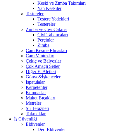
Keski ve Zımba Takımları
Yan Keskiler
Testereler
Testere Yedekleri
Testereler
Zımba ve Çivi Çakma
Çivi Tabancaları
Perçinler
Zımba
Cam Kesme Elmasları
Cam Vantuzları
Çekiç ve Balyozlar
Çok Amaçlı Setler
Diğer El Aletleri
Gönye&İşkenceler
Ispatulalar
Kerpetenler
Kumpaslar
Maket Bıçakları
Metreler
Su Terazileri
Tokmaklar
İş Güvenliği
Eldivenler
Deri Eldivenler