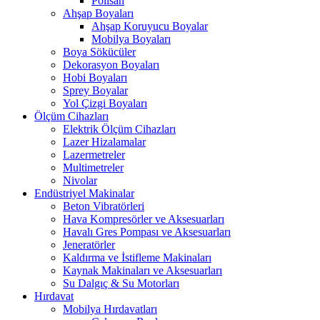
Polisan
Ahşap Boyaları
Ahşap Koruyucu Boyalar
Mobilya Boyaları
Boya Sökücüler
Dekorasyon Boyaları
Hobi Boyaları
Sprey Boyalar
Yol Çizgi Boyaları
Ölçüm Cihazları
Elektrik Ölçüm Cihazları
Lazer Hizalamalar
Lazermetreler
Multimetreler
Nivolar
Endüstriyel Makinalar
Beton Vibratörleri
Hava Kompresörler ve Aksesuarları
Havalı Gres Pompası ve Aksesuarları
Jeneratörler
Kaldırma ve İstifleme Makinaları
Kaynak Makinaları ve Aksesuarları
Su Dalgıç & Su Motorları
Hırdavat
Mobilya Hırdavatları