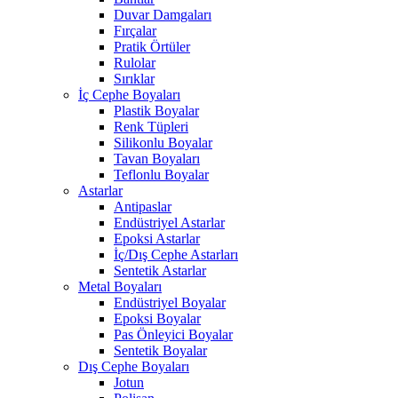
Duvar Damgaları
Fırçalar
Pratik Örtüler
Rulolar
Sırıklar
İç Cephe Boyaları
Plastik Boyalar
Renk Tüpleri
Silikonlu Boyalar
Tavan Boyaları
Teflonlu Boyalar
Astarlar
Antipaslar
Endüstriyel Astarlar
Epoksi Astarlar
İç/Dış Cephe Astarları
Sentetik Astarlar
Metal Boyaları
Endüstriyel Boyalar
Epoksi Boyalar
Pas Önleyici Boyalar
Sentetik Boyalar
Dış Cephe Boyaları
Jotun