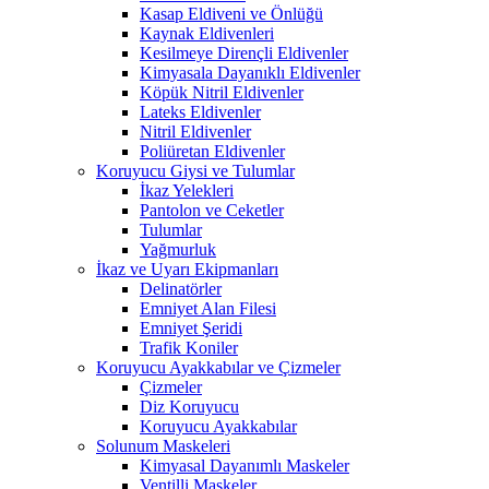
Kasap Eldiveni ve Önlüğü
Kaynak Eldivenleri
Kesilmeye Dirençli Eldivenler
Kimyasala Dayanıklı Eldivenler
Köpük Nitril Eldivenler
Lateks Eldivenler
Nitril Eldivenler
Poliüretan Eldivenler
Koruyucu Giysi ve Tulumlar
İkaz Yelekleri
Pantolon ve Ceketler
Tulumlar
Yağmurluk
İkaz ve Uyarı Ekipmanları
Delinatörler
Emniyet Alan Filesi
Emniyet Şeridi
Trafik Koniler
Koruyucu Ayakkabılar ve Çizmeler
Çizmeler
Diz Koruyucu
Koruyucu Ayakkabılar
Solunum Maskeleri
Kimyasal Dayanımlı Maskeler
Ventilli Maskeler