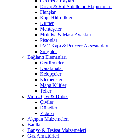
Çekmece Rayları
Dolap & Raf Sabitleme Ekipmanları
Flanşlar
Kapı Hidrolikleri
Kilitler
Menteşeler
Mobilya & Masa Ayakları
Pistonlar
PVC Kapı & Pencere Aksesuarları
Sürgüler
Bağlantı Elemanları
Gerdirmeler
Karabinalar
Kelepçeler
Klemensler
Mapa Kilitler
Teller
Vida - Çivi & Dübel
Çiviler
Dübeller
Vidalar
Alçıpan Malzemeleri
Bantlar
Banyo & Tesisat Malzemeleri
Gaz Armatürleri