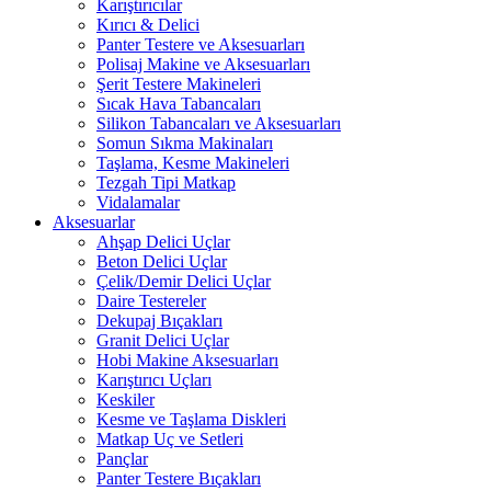
Karıştırıcılar
Kırıcı & Delici
Panter Testere ve Aksesuarları
Polisaj Makine ve Aksesuarları
Şerit Testere Makineleri
Sıcak Hava Tabancaları
Silikon Tabancaları ve Aksesuarları
Somun Sıkma Makinaları
Taşlama, Kesme Makineleri
Tezgah Tipi Matkap
Vidalamalar
Aksesuarlar
Ahşap Delici Uçlar
Beton Delici Uçlar
Çelik/Demir Delici Uçlar
Daire Testereler
Dekupaj Bıçakları
Granit Delici Uçlar
Hobi Makine Aksesuarları
Karıştırıcı Uçları
Keskiler
Kesme ve Taşlama Diskleri
Matkap Uç ve Setleri
Pançlar
Panter Testere Bıçakları