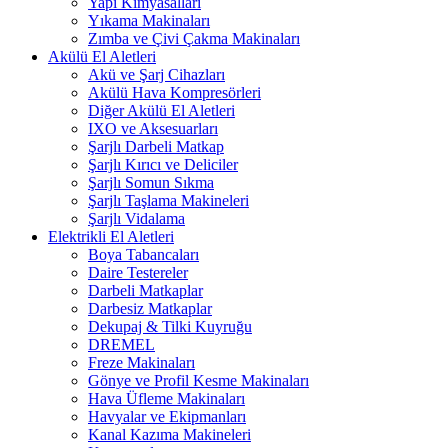
Yapı Kimyasalları
Yıkama Makinaları
Zımba ve Çivi Çakma Makinaları
Akülü El Aletleri
Akü ve Şarj Cihazları
Akülü Hava Kompresörleri
Diğer Akülü El Aletleri
IXO ve Aksesuarları
Şarjlı Darbeli Matkap
Şarjlı Kırıcı ve Deliciler
Şarjlı Somun Sıkma
Şarjlı Taşlama Makineleri
Şarjlı Vidalama
Elektrikli El Aletleri
Boya Tabancaları
Daire Testereler
Darbeli Matkaplar
Darbesiz Matkaplar
Dekupaj & Tilki Kuyruğu
DREMEL
Freze Makinaları
Gönye ve Profil Kesme Makinaları
Hava Üfleme Makinaları
Havyalar ve Ekipmanları
Kanal Kazıma Makineleri