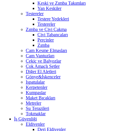
Keski ve Zımba Takımları
Yan Keskiler
Testereler
Testere Yedekleri
Testereler
Zımba ve Çivi Çakma
Çivi Tabancaları
Perçinler
Zımba
Cam Kesme Elmasları
Cam Vantuzları
Çekiç ve Balyozlar
Çok Amaçlı Setler
Diğer El Aletleri
Gönye&İşkenceler
Ispatulalar
Kerpetenler
Kumpaslar
Maket Bıçakları
Metreler
Su Terazileri
Tokmaklar
İş Güvenliği
Eldivenler
Deri Eldivenler