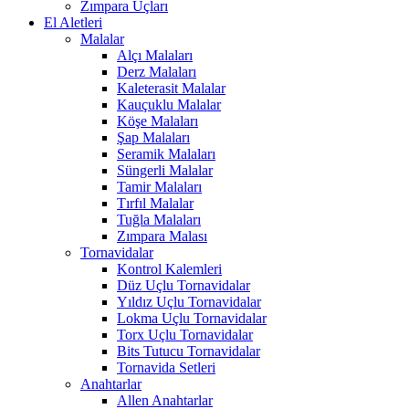
Zımpara Uçları
El Aletleri
Malalar
Alçı Malaları
Derz Malaları
Kaleterasit Malalar
Kauçuklu Malalar
Köşe Malaları
Şap Malaları
Seramik Malaları
Süngerli Malalar
Tamir Malaları
Tırfıl Malalar
Tuğla Malaları
Zımpara Malası
Tornavidalar
Kontrol Kalemleri
Düz Uçlu Tornavidalar
Yıldız Uçlu Tornavidalar
Lokma Uçlu Tornavidalar
Torx Uçlu Tornavidalar
Bits Tutucu Tornavidalar
Tornavida Setleri
Anahtarlar
Allen Anahtarlar