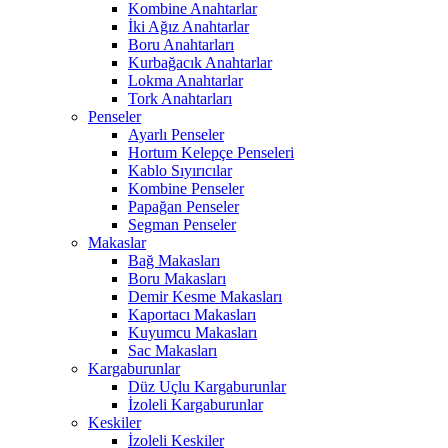
Kombine Anahtarlar
İki Ağız Anahtarlar
Boru Anahtarları
Kurbağacık Anahtarlar
Lokma Anahtarlar
Tork Anahtarları
Penseler
Ayarlı Penseler
Hortum Kelepçe Penseleri
Kablo Sıyırıcılar
Kombine Penseler
Papağan Penseler
Segman Penseler
Makaslar
Bağ Makasları
Boru Makasları
Demir Kesme Makasları
Kaportacı Makasları
Kuyumcu Makasları
Sac Makasları
Kargaburunlar
Düz Uçlu Kargaburunlar
İzoleli Kargaburunlar
Keskiler
İzoleli Keskiler