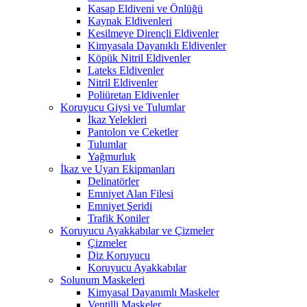
Kasap Eldiveni ve Önlüğü
Kaynak Eldivenleri
Kesilmeye Dirençli Eldivenler
Kimyasala Dayanıklı Eldivenler
Köpük Nitril Eldivenler
Lateks Eldivenler
Nitril Eldivenler
Poliüretan Eldivenler
Koruyucu Giysi ve Tulumlar
İkaz Yelekleri
Pantolon ve Ceketler
Tulumlar
Yağmurluk
İkaz ve Uyarı Ekipmanları
Delinatörler
Emniyet Alan Filesi
Emniyet Şeridi
Trafik Koniler
Koruyucu Ayakkabılar ve Çizmeler
Çizmeler
Diz Koruyucu
Koruyucu Ayakkabılar
Solunum Maskeleri
Kimyasal Dayanımlı Maskeler
Ventilli Maskeler