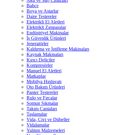
Akü ve Şarj Cihazları
Bahçe
Boya ve Astarlar
Daire Testereler
Elektrikli El Aletleri
Elektrikli Zımparalar
Endüstriyel Makinalar
İş Güvenlik Ürünleri
Jeneratörler
Kaldırma ve İstifleme Makinaları
Kaynak Makinaları
Kırıcı Deliciler
Kompresörler
Manuel El Aletleri
Matkaplar
Mobilya Hırdavatı
Oto Bakım Ürünleri
Panter Testereler
Rulo ve Fırçalar
Somun Sıkmalar
Takım Çantaları
Taşlamalar
Vida, Çivi ve Dübeller
Vidalamalar
Yalıtım Malzemeleri