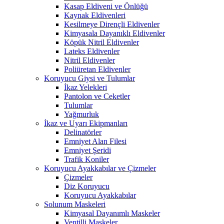
Kasap Eldiveni ve Önlüğü
Kaynak Eldivenleri
Kesilmeye Dirençli Eldivenler
Kimyasala Dayanıklı Eldivenler
Köpük Nitril Eldivenler
Lateks Eldivenler
Nitril Eldivenler
Poliüretan Eldivenler
Koruyucu Giysi ve Tulumlar
İkaz Yelekleri
Pantolon ve Ceketler
Tulumlar
Yağmurluk
İkaz ve Uyarı Ekipmanları
Delinatörler
Emniyet Alan Filesi
Emniyet Şeridi
Trafik Koniler
Koruyucu Ayakkabılar ve Çizmeler
Çizmeler
Diz Koruyucu
Koruyucu Ayakkabılar
Solunum Maskeleri
Kimyasal Dayanımlı Maskeler
Ventilli Maskeler