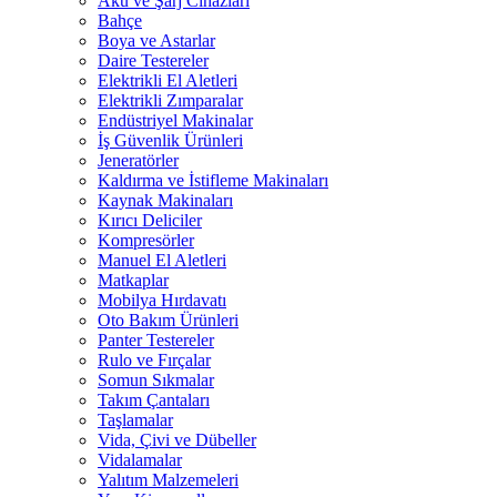
Akü ve Şarj Cihazları
Bahçe
Boya ve Astarlar
Daire Testereler
Elektrikli El Aletleri
Elektrikli Zımparalar
Endüstriyel Makinalar
İş Güvenlik Ürünleri
Jeneratörler
Kaldırma ve İstifleme Makinaları
Kaynak Makinaları
Kırıcı Deliciler
Kompresörler
Manuel El Aletleri
Matkaplar
Mobilya Hırdavatı
Oto Bakım Ürünleri
Panter Testereler
Rulo ve Fırçalar
Somun Sıkmalar
Takım Çantaları
Taşlamalar
Vida, Çivi ve Dübeller
Vidalamalar
Yalıtım Malzemeleri