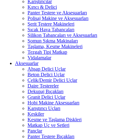
Karıştırıcılar
Kırıcı & Delici
Panter Testere ve Aksesuarları
Polisaj Makine ve Aksesuarları
Şerit Testere Makineleri
Sıcak Hava Tabancaları
Silikon Tabancaları ve Aksesuarları
Somun Sıkma Makinaları
Taşlama, Kesme Makineleri
Tezgah Tipi Matkap
Vidalamalar
Aksesuarlar
Ahşap Delici Uçlar
Beton Delici Uçlar
Çelik/Demir Delici Uçlar
Daire Testereler
Dekupaj Bıçakları
Granit Delici Uçlar
Hobi Makine Aksesuarları
Karıştırıcı Uçları
Keskiler
Kesme ve Taşlama Diskleri
Matkap Uç ve Setleri
Pançlar
Panter Testere Bıçakları