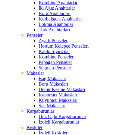
Kombine Anahtarlar
İki Ağız Anahtarlar
Boru Anahtarları
Kurbağacık Anahtarlar
Lokma Anahtarlar
Tork Anahtarları
Penseler
Ayarlı Penseler
Hortum Kelepçe Penseleri
Kablo Sıyırıcılar
Kombine Penseler
Papağan Penseler
Segman Penseler
Makaslar
Bağ Makasları
Boru Makasları
Demir Kesme Makasları
Kaportacı Makasları
Kuyumcu Makasları
Sac Makasları
Kargaburunlar
Düz Uçlu Kargaburunlar
İzoleli Kargaburunlar
Keskiler
İzoleli Keskiler