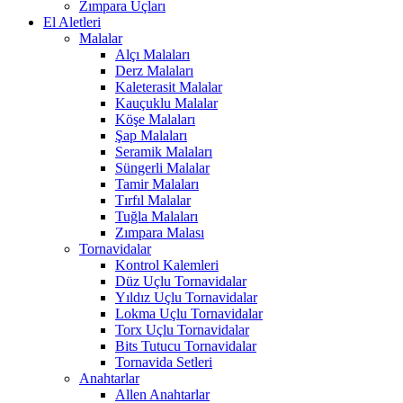
Zımpara Uçları
El Aletleri
Malalar
Alçı Malaları
Derz Malaları
Kaleterasit Malalar
Kauçuklu Malalar
Köşe Malaları
Şap Malaları
Seramik Malaları
Süngerli Malalar
Tamir Malaları
Tırfıl Malalar
Tuğla Malaları
Zımpara Malası
Tornavidalar
Kontrol Kalemleri
Düz Uçlu Tornavidalar
Yıldız Uçlu Tornavidalar
Lokma Uçlu Tornavidalar
Torx Uçlu Tornavidalar
Bits Tutucu Tornavidalar
Tornavida Setleri
Anahtarlar
Allen Anahtarlar