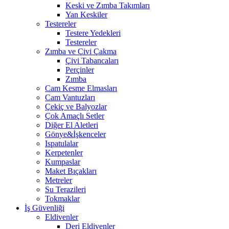
Keski ve Zımba Takımları
Yan Keskiler
Testereler
Testere Yedekleri
Testereler
Zımba ve Çivi Çakma
Çivi Tabancaları
Perçinler
Zımba
Cam Kesme Elmasları
Cam Vantuzları
Çekiç ve Balyozlar
Çok Amaçlı Setler
Diğer El Aletleri
Gönye&İşkenceler
Ispatulalar
Kerpetenler
Kumpaslar
Maket Bıçakları
Metreler
Su Terazileri
Tokmaklar
İş Güvenliği
Eldivenler
Deri Eldivenler