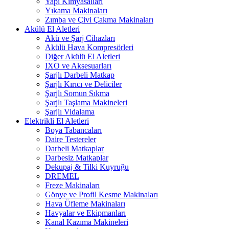
Yapı Kimyasalları
Yıkama Makinaları
Zımba ve Çivi Çakma Makinaları
Akülü El Aletleri
Akü ve Şarj Cihazları
Akülü Hava Kompresörleri
Diğer Akülü El Aletleri
IXO ve Aksesuarları
Şarjlı Darbeli Matkap
Şarjlı Kırıcı ve Deliciler
Şarjlı Somun Sıkma
Şarjlı Taşlama Makineleri
Şarjlı Vidalama
Elektrikli El Aletleri
Boya Tabancaları
Daire Testereler
Darbeli Matkaplar
Darbesiz Matkaplar
Dekupaj & Tilki Kuyruğu
DREMEL
Freze Makinaları
Gönye ve Profil Kesme Makinaları
Hava Üfleme Makinaları
Havyalar ve Ekipmanları
Kanal Kazıma Makineleri