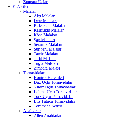
Zımpara Uçları
El Aletleri
Malalar
Alçı Malaları
Derz Malaları
Kaleterasit Malalar
Kauçuklu Malalar
Köşe Malaları
Şap Malaları
Seramik Malaları
Süngerli Malalar
Tamir Malaları
Tırfıl Malalar
Tuğla Malaları
Zımpara Malası
Tornavidalar
Kontrol Kalemleri
Düz Uçlu Tornavidalar
Yıldız Uçlu Tornavidalar
Lokma Uçlu Tornavidalar
Torx Uçlu Tornavidalar
Bits Tutucu Tornavidalar
Tornavida Setleri
Anahtarlar
Allen Anahtarlar