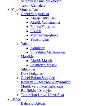
Seramik Kesme Makineleri
Takım Çantaları
Yapı Kimyasalları
Genel Yapıştırıcılar
Ahşap Tutkalları
Akrilik Yapıştırıcılar
Epoksi Yapıştırıcı
Fix All
Mermer Yapıştırıcı
Yapıştırıcılar
Yalıtım
Köpükler
Su Yalıtım Malzemeleri
Mastikler
Akrilik Mastik
Poliüretan Mastik
Silikonlar
Derz Dolguları
Genel Bakım Spreyleri
Katkı ve Diğer Yapı Kimyasalları
Mastik ve Silikon Tabancası
Pas Sökücü Spreyler
Tamir Harçları ve Hazır Sıva
Bahçe
Bahçe El Aletleri