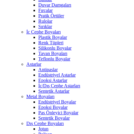
Duvar Damgaları
Fırçalar
Pratik Örtüler
Rulolar
Sırıklar
İç Cephe Boyaları
Plastik Boyalar
Renk Tüpleri
Silikonlu Boyalar
Tavan Boyaları
Teflonlu Boyalar
Astarlar
Antipaslar
Endüstriyel Astarlar
Epoksi Astarlar
İç/Dış Cephe Astarları
Sentetik Astarlar
Metal Boyaları
Endüstriyel Boyalar
Epoksi Boyalar
Pas Önleyici Boyalar
Sentetik Boyalar
Dış Cephe Boyaları
Jotun