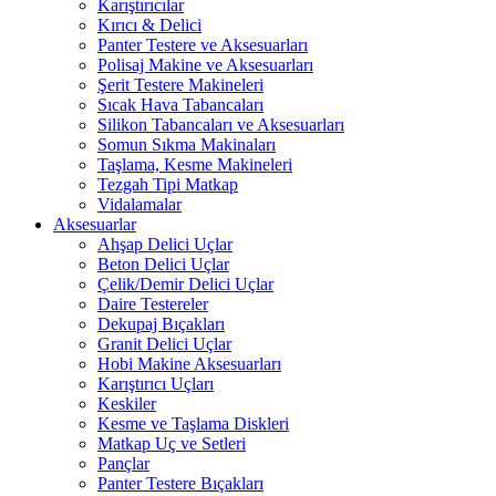
Karıştırıcılar
Kırıcı & Delici
Panter Testere ve Aksesuarları
Polisaj Makine ve Aksesuarları
Şerit Testere Makineleri
Sıcak Hava Tabancaları
Silikon Tabancaları ve Aksesuarları
Somun Sıkma Makinaları
Taşlama, Kesme Makineleri
Tezgah Tipi Matkap
Vidalamalar
Aksesuarlar
Ahşap Delici Uçlar
Beton Delici Uçlar
Çelik/Demir Delici Uçlar
Daire Testereler
Dekupaj Bıçakları
Granit Delici Uçlar
Hobi Makine Aksesuarları
Karıştırıcı Uçları
Keskiler
Kesme ve Taşlama Diskleri
Matkap Uç ve Setleri
Pançlar
Panter Testere Bıçakları