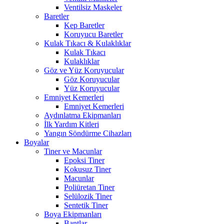
Ventilsiz Maskeler
Baretler
Kep Baretler
Koruyucu Baretler
Kulak Tıkacı & Kulaklıklar
Kulak Tıkacı
Kulaklıklar
Göz ve Yüz Koruyucular
Göz Koruyucular
Yüz Koruyucular
Emniyet Kemerleri
Emniyet Kemerleri
Aydınlatma Ekipmanları
İlk Yardım Kitleri
Yangın Söndürme Cihazları
Boyalar
Tiner ve Macunlar
Epoksi Tiner
Kokusuz Tiner
Macunlar
Poliüretan Tiner
Selülozik Tiner
Sentetik Tiner
Boya Ekipmanları
Bantlar