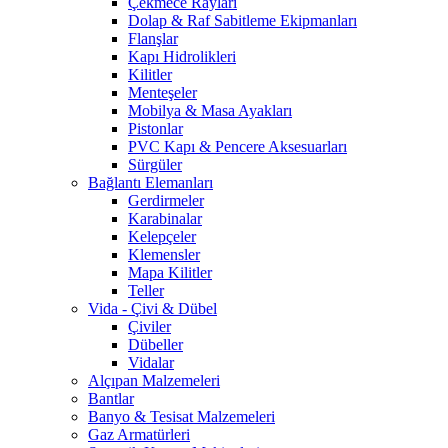
Çekmece Rayları
Dolap & Raf Sabitleme Ekipmanları
Flanşlar
Kapı Hidrolikleri
Kilitler
Menteşeler
Mobilya & Masa Ayakları
Pistonlar
PVC Kapı & Pencere Aksesuarları
Sürgüler
Bağlantı Elemanları
Gerdirmeler
Karabinalar
Kelepçeler
Klemensler
Mapa Kilitler
Teller
Vida - Çivi & Dübel
Çiviler
Dübeller
Vidalar
Alçıpan Malzemeleri
Bantlar
Banyo & Tesisat Malzemeleri
Gaz Armatürleri