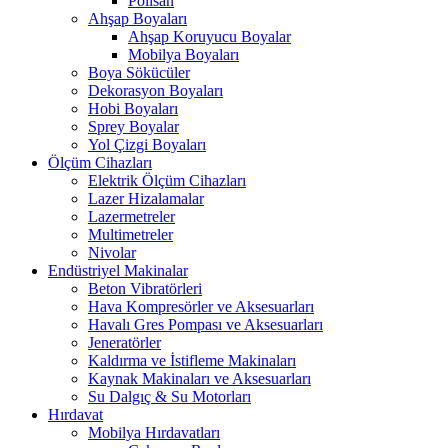
Polisan
Ahşap Boyaları
Ahşap Koruyucu Boyalar
Mobilya Boyaları
Boya Sökücüler
Dekorasyon Boyaları
Hobi Boyaları
Sprey Boyalar
Yol Çizgi Boyaları
Ölçüm Cihazları
Elektrik Ölçüm Cihazları
Lazer Hizalamalar
Lazermetreler
Multimetreler
Nivolar
Endüstriyel Makinalar
Beton Vibratörleri
Hava Kompresörler ve Aksesuarları
Havalı Gres Pompası ve Aksesuarları
Jeneratörler
Kaldırma ve İstifleme Makinaları
Kaynak Makinaları ve Aksesuarları
Su Dalgıç & Su Motorları
Hırdavat
Mobilya Hırdavatları