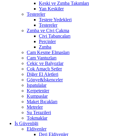
Keski ve Zımba Takımları
Yan Keskiler
Testereler
Testere Yedekleri
Testereler
Zımba ve Çivi Çakma
Çivi Tabancaları
Perçinler
Zımba
Cam Kesme Elmasları
Cam Vantuzları
Çekiç ve Balyozlar
Çok Amaçlı Setler
Diğer El Aletleri
Gönye&İşkenceler
Ispatulalar
Kerpetenler
Kumpaslar
Maket Bıçakları
Metreler
Su Terazileri
Tokmaklar
İş Güvenliği
Eldivenler
Deri Eldivenler