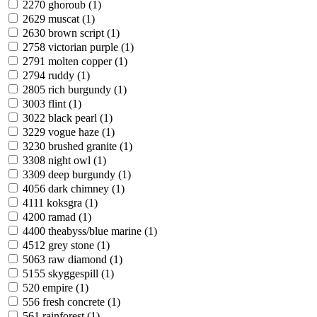
2270 ghoroub (1)
2629 muscat (1)
2630 brown script (1)
2758 victorian purple (1)
2791 molten copper (1)
2794 ruddy (1)
2805 rich burgundy (1)
3003 flint (1)
3022 black pearl (1)
3229 vogue haze (1)
3230 brushed granite (1)
3308 night owl (1)
3309 deep burgundy (1)
4056 dark chimney (1)
4111 koksgra (1)
4200 ramad (1)
4400 theabyss/blue marine (1)
4512 grey stone (1)
5063 raw diamond (1)
5155 skyggespill (1)
520 empire (1)
556 fresh concrete (1)
561 rainforest (1)