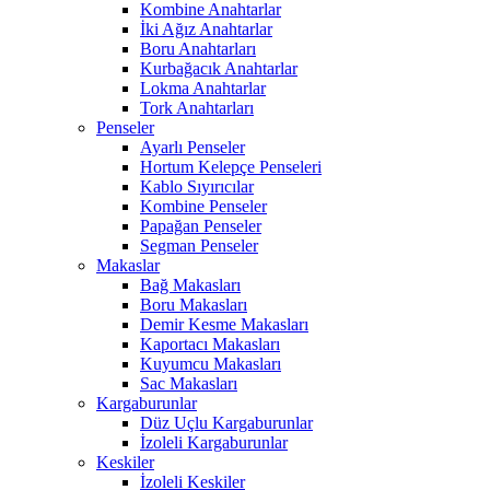
Kombine Anahtarlar
İki Ağız Anahtarlar
Boru Anahtarları
Kurbağacık Anahtarlar
Lokma Anahtarlar
Tork Anahtarları
Penseler
Ayarlı Penseler
Hortum Kelepçe Penseleri
Kablo Sıyırıcılar
Kombine Penseler
Papağan Penseler
Segman Penseler
Makaslar
Bağ Makasları
Boru Makasları
Demir Kesme Makasları
Kaportacı Makasları
Kuyumcu Makasları
Sac Makasları
Kargaburunlar
Düz Uçlu Kargaburunlar
İzoleli Kargaburunlar
Keskiler
İzoleli Keskiler