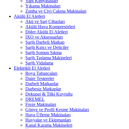
Yapı Kimyasalları
Yıkama Makinaları
Zımba ve Çivi Çakma Makinaları
Akülü El Aletleri
Akü ve Şarj Cihazları
Akülü Hava Kompresörleri
Diğer Akülü El Aletleri
IXO ve Aksesuarları
Şarjlı Darbeli Matkap
Şarjlı Kırıcı ve Deliciler
Şarjlı Somun Sıkma
Şarjlı Taşlama Makineleri
Şarjlı Vidalama
Elektrikli El Aletleri
Boya Tabancaları
Daire Testereler
Darbeli Matkaplar
Darbesiz Matkaplar
Dekupaj & Tilki Kuyruğu
DREMEL
Freze Makinaları
Gönye ve Profil Kesme Makinaları
Hava Üfleme Makinaları
Havyalar ve Ekipmanları
Kanal Kazıma Makineleri