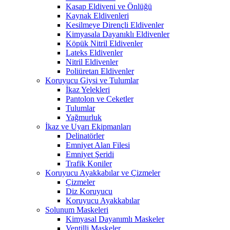
Kasap Eldiveni ve Önlüğü
Kaynak Eldivenleri
Kesilmeye Dirençli Eldivenler
Kimyasala Dayanıklı Eldivenler
Köpük Nitril Eldivenler
Lateks Eldivenler
Nitril Eldivenler
Poliüretan Eldivenler
Koruyucu Giysi ve Tulumlar
İkaz Yelekleri
Pantolon ve Ceketler
Tulumlar
Yağmurluk
İkaz ve Uyarı Ekipmanları
Delinatörler
Emniyet Alan Filesi
Emniyet Şeridi
Trafik Koniler
Koruyucu Ayakkabılar ve Çizmeler
Çizmeler
Diz Koruyucu
Koruyucu Ayakkabılar
Solunum Maskeleri
Kimyasal Dayanımlı Maskeler
Ventilli Maskeler