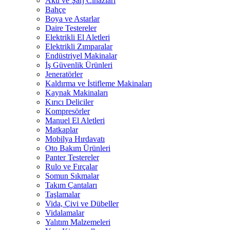
Akü ve Şarj Cihazları
Bahçe
Boya ve Astarlar
Daire Testereler
Elektrikli El Aletleri
Elektrikli Zımparalar
Endüstriyel Makinalar
İş Güvenlik Ürünleri
Jeneratörler
Kaldırma ve İstifleme Makinaları
Kaynak Makinaları
Kırıcı Deliciler
Kompresörler
Manuel El Aletleri
Matkaplar
Mobilya Hırdavatı
Oto Bakım Ürünleri
Panter Testereler
Rulo ve Fırçalar
Somun Sıkmalar
Takım Çantaları
Taşlamalar
Vida, Çivi ve Dübeller
Vidalamalar
Yalıtım Malzemeleri