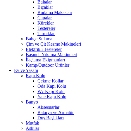
Baltalar
Bıçaklar
Budama Makasları
Çapalar
Kürekler
Testereler
Tırmıklar
Bahçe Sulama
Çim ve Çit Kesme Makineleri
Elektrikli Testereler
Basınçlı Yıkama Makineleri
İlaçlama Ekipmanları
Kamp/Outdoor Ürünler
Ev ve Yaşam
Kapı Kolu
Çekme Kollar
Oda Kapı Kolu
Wc Kapı Kolu
Yale Kapı Kolu
Banyo
Aksesuarlar
Batarya ve Armatür
Duş Başlıkları
Mutfak
Askılar