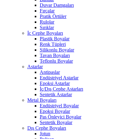
Duvar Damgaları
Fırçalar
Pratik Örtüler
Rulolar
Sırıklar
İç Cephe Boyaları
Plastik Boyalar
Renk Tüpleri
Silikonlu Boyalar
Tavan Boyaları
Teflonlu Boyalar
Astarlar
Antipaslar
Endüstriyel Astarlar
Epoksi Astarlar
İç/Dış Cephe Astarları
Sentetik Astarlar
Metal Boyaları
Endüstriyel Boyalar
Epoksi Boyalar
Pas Önleyici Boyalar
Sentetik Boyalar
Dış Cephe Boyaları
Jotun