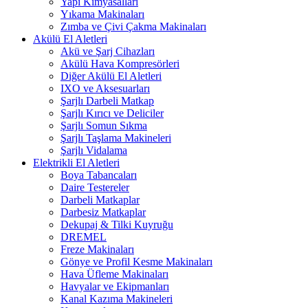
Yapı Kimyasalları
Yıkama Makinaları
Zımba ve Çivi Çakma Makinaları
Akülü El Aletleri
Akü ve Şarj Cihazları
Akülü Hava Kompresörleri
Diğer Akülü El Aletleri
IXO ve Aksesuarları
Şarjlı Darbeli Matkap
Şarjlı Kırıcı ve Deliciler
Şarjlı Somun Sıkma
Şarjlı Taşlama Makineleri
Şarjlı Vidalama
Elektrikli El Aletleri
Boya Tabancaları
Daire Testereler
Darbeli Matkaplar
Darbesiz Matkaplar
Dekupaj & Tilki Kuyruğu
DREMEL
Freze Makinaları
Gönye ve Profil Kesme Makinaları
Hava Üfleme Makinaları
Havyalar ve Ekipmanları
Kanal Kazıma Makineleri