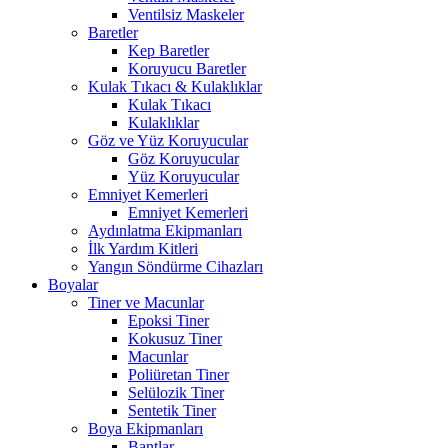
Ventilsiz Maskeler
Baretler
Kep Baretler
Koruyucu Baretler
Kulak Tıkacı & Kulaklıklar
Kulak Tıkacı
Kulaklıklar
Göz ve Yüz Koruyucular
Göz Koruyucular
Yüz Koruyucular
Emniyet Kemerleri
Emniyet Kemerleri
Aydınlatma Ekipmanları
İlk Yardım Kitleri
Yangın Söndürme Cihazları
Boyalar
Tiner ve Macunlar
Epoksi Tiner
Kokusuz Tiner
Macunlar
Poliüretan Tiner
Selülozik Tiner
Sentetik Tiner
Boya Ekipmanları
Bantlar