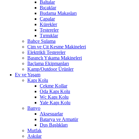
Baltalar
Bıçaklar
Budama Makasları
Çapalar
Kürekler
Testereler
Tırmıklar
Bahçe Sulama
Çim ve Çit Kesme Makineleri
Elektrikli Testereler
Basınçlı Yıkama Makineleri
İlaçlama Ekipmanları
Kamp/Outdoor Ürünler
Ev ve Yaşam
Kapı Kolu
Çekme Kollar
Oda Kapı Kolu
Wc Kapı Kolu
Yale Kapı Kolu
Banyo
Aksesuarlar
Batarya ve Armatür
Duş Başlıkları
Mutfak
Askılar