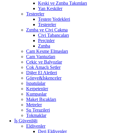
Keski ve Zımba Takımları
Yan Keskiler
Testereler
Testere Yedekleri
Testereler
Zımba ve Çivi Çakma
Çivi Tabancaları
Perçinler
Zımba
Cam Kesme Elmasları
Cam Vantuzları
Çekiç ve Balyozlar
Çok Amaçlı Setler
Diğer El Aletleri
Gönye&İşkenceler
Ispatulalar
Kerpetenler
Kumpaslar
Maket Bıçakları
Metreler
Su Terazileri
Tokmaklar
İş Güvenliği
Eldivenler
Deri Eldivenler