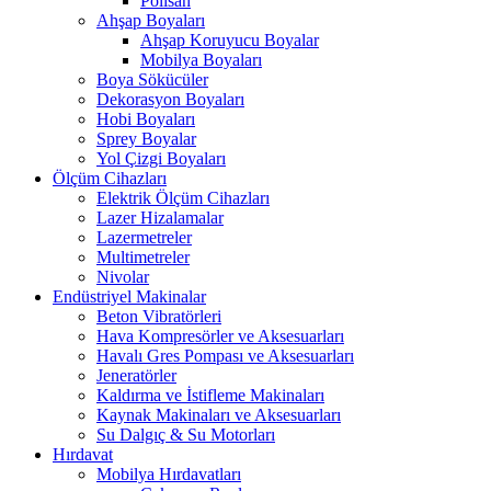
Polisan
Ahşap Boyaları
Ahşap Koruyucu Boyalar
Mobilya Boyaları
Boya Sökücüler
Dekorasyon Boyaları
Hobi Boyaları
Sprey Boyalar
Yol Çizgi Boyaları
Ölçüm Cihazları
Elektrik Ölçüm Cihazları
Lazer Hizalamalar
Lazermetreler
Multimetreler
Nivolar
Endüstriyel Makinalar
Beton Vibratörleri
Hava Kompresörler ve Aksesuarları
Havalı Gres Pompası ve Aksesuarları
Jeneratörler
Kaldırma ve İstifleme Makinaları
Kaynak Makinaları ve Aksesuarları
Su Dalgıç & Su Motorları
Hırdavat
Mobilya Hırdavatları