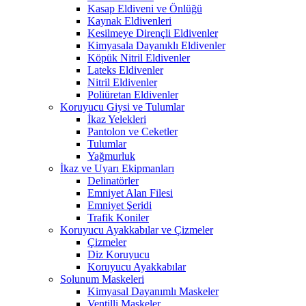
Kasap Eldiveni ve Önlüğü
Kaynak Eldivenleri
Kesilmeye Dirençli Eldivenler
Kimyasala Dayanıklı Eldivenler
Köpük Nitril Eldivenler
Lateks Eldivenler
Nitril Eldivenler
Poliüretan Eldivenler
Koruyucu Giysi ve Tulumlar
İkaz Yelekleri
Pantolon ve Ceketler
Tulumlar
Yağmurluk
İkaz ve Uyarı Ekipmanları
Delinatörler
Emniyet Alan Filesi
Emniyet Şeridi
Trafik Koniler
Koruyucu Ayakkabılar ve Çizmeler
Çizmeler
Diz Koruyucu
Koruyucu Ayakkabılar
Solunum Maskeleri
Kimyasal Dayanımlı Maskeler
Ventilli Maskeler