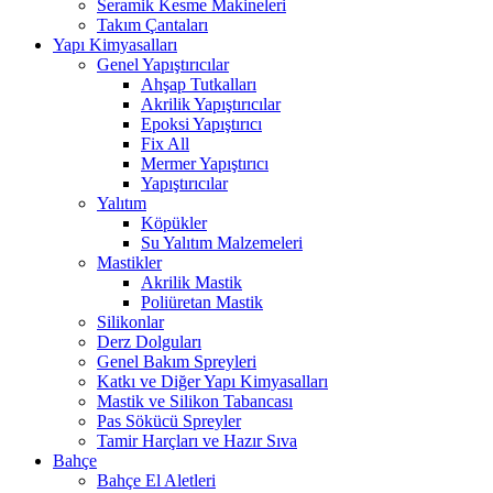
Seramik Kesme Makineleri
Takım Çantaları
Yapı Kimyasalları
Genel Yapıştırıcılar
Ahşap Tutkalları
Akrilik Yapıştırıcılar
Epoksi Yapıştırıcı
Fix All
Mermer Yapıştırıcı
Yapıştırıcılar
Yalıtım
Köpükler
Su Yalıtım Malzemeleri
Mastikler
Akrilik Mastik
Poliüretan Mastik
Silikonlar
Derz Dolguları
Genel Bakım Spreyleri
Katkı ve Diğer Yapı Kimyasalları
Mastik ve Silikon Tabancası
Pas Sökücü Spreyler
Tamir Harçları ve Hazır Sıva
Bahçe
Bahçe El Aletleri