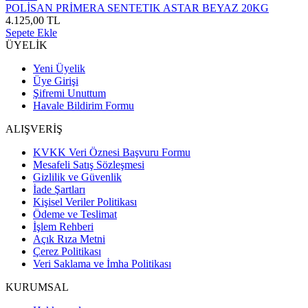
POLİSAN PRİMERA SENTETIK ASTAR BEYAZ 20KG
4.125,00 TL
Sepete Ekle
ÜYELİK
Yeni Üyelik
Üye Girişi
Şifremi Unuttum
Havale Bildirim Formu
ALIŞVERİŞ
KVKK Veri Öznesi Başvuru Formu
Mesafeli Satış Sözleşmesi
Gizlilik ve Güvenlik
İade Şartları
Kişisel Veriler Politikası
Ödeme ve Teslimat
İşlem Rehberi
Açık Rıza Metni
Çerez Politikası
Veri Saklama ve İmha Politikası
KURUMSAL