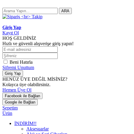
ARA
Giriş Yap
Kayıt Ol
HOŞ GELDİNİZ
Hızlı ve güvenli alışverişe giriş yapın!
Beni Hatırla
Şifremi Unuttum
Giriş Yap
HENÜZ ÜYE DEĞİL MİSİNİZ?
Kolayca üye olabilirsiniz.
Hemen Üye Ol
Facebook ile Bağlan
Google ile Bağlan
Sepetim
Ürün
İNDİRİM!!
Aksesuarlar