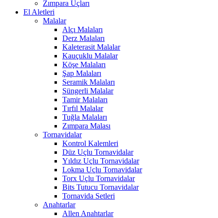
Zımpara Uçları
El Aletleri
Malalar
Alçı Malaları
Derz Malaları
Kaleterasit Malalar
Kauçuklu Malalar
Köşe Malaları
Şap Malaları
Seramik Malaları
Süngerli Malalar
Tamir Malaları
Tırfıl Malalar
Tuğla Malaları
Zımpara Malası
Tornavidalar
Kontrol Kalemleri
Düz Uçlu Tornavidalar
Yıldız Uçlu Tornavidalar
Lokma Uçlu Tornavidalar
Torx Uçlu Tornavidalar
Bits Tutucu Tornavidalar
Tornavida Setleri
Anahtarlar
Allen Anahtarlar