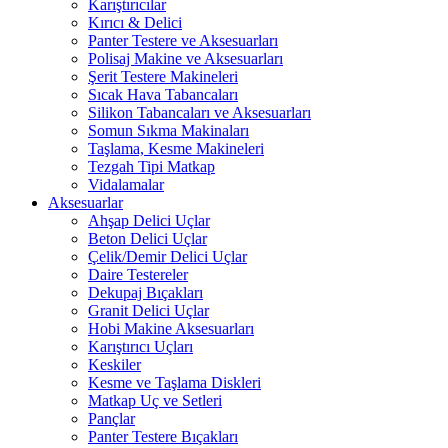
Karıştırıcılar
Kırıcı & Delici
Panter Testere ve Aksesuarları
Polisaj Makine ve Aksesuarları
Şerit Testere Makineleri
Sıcak Hava Tabancaları
Silikon Tabancaları ve Aksesuarları
Somun Sıkma Makinaları
Taşlama, Kesme Makineleri
Tezgah Tipi Matkap
Vidalamalar
Aksesuarlar
Ahşap Delici Uçlar
Beton Delici Uçlar
Çelik/Demir Delici Uçlar
Daire Testereler
Dekupaj Bıçakları
Granit Delici Uçlar
Hobi Makine Aksesuarları
Karıştırıcı Uçları
Keskiler
Kesme ve Taşlama Diskleri
Matkap Uç ve Setleri
Pançlar
Panter Testere Bıçakları