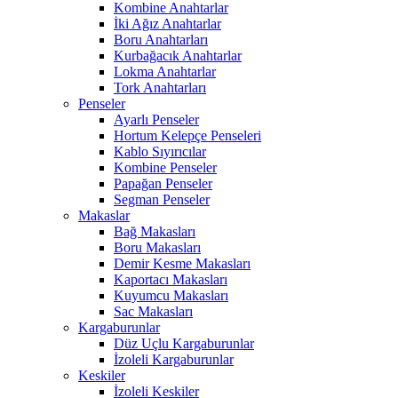
Kombine Anahtarlar
İki Ağız Anahtarlar
Boru Anahtarları
Kurbağacık Anahtarlar
Lokma Anahtarlar
Tork Anahtarları
Penseler
Ayarlı Penseler
Hortum Kelepçe Penseleri
Kablo Sıyırıcılar
Kombine Penseler
Papağan Penseler
Segman Penseler
Makaslar
Bağ Makasları
Boru Makasları
Demir Kesme Makasları
Kaportacı Makasları
Kuyumcu Makasları
Sac Makasları
Kargaburunlar
Düz Uçlu Kargaburunlar
İzoleli Kargaburunlar
Keskiler
İzoleli Keskiler