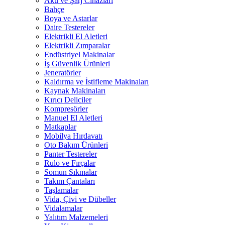
Akü ve Şarj Cihazları
Bahçe
Boya ve Astarlar
Daire Testereler
Elektrikli El Aletleri
Elektrikli Zımparalar
Endüstriyel Makinalar
İş Güvenlik Ürünleri
Jeneratörler
Kaldırma ve İstifleme Makinaları
Kaynak Makinaları
Kırıcı Deliciler
Kompresörler
Manuel El Aletleri
Matkaplar
Mobilya Hırdavatı
Oto Bakım Ürünleri
Panter Testereler
Rulo ve Fırçalar
Somun Sıkmalar
Takım Çantaları
Taşlamalar
Vida, Çivi ve Dübeller
Vidalamalar
Yalıtım Malzemeleri