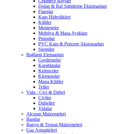
Çekmece Rayları
Dolap & Raf Sabitleme Ekipmanları
Flanşlar
Kapı Hidrolikleri
Kilitler
Menteşeler
Mobilya & Masa Ayakları
Pistonlar
PVC Kapı & Pencere Aksesuarları
Sürgüler
Bağlantı Elemanları
Gerdirmeler
Karabinalar
Kelepçeler
Klemensler
Mapa Kilitler
Teller
Vida - Çivi & Dübel
Çiviler
Dübeller
Vidalar
Alçıpan Malzemeleri
Bantlar
Banyo & Tesisat Malzemeleri
Gaz Armatürleri