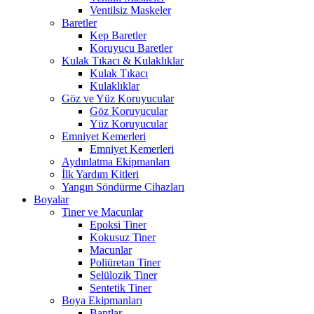
Ventilsiz Maskeler
Baretler
Kep Baretler
Koruyucu Baretler
Kulak Tıkacı & Kulaklıklar
Kulak Tıkacı
Kulaklıklar
Göz ve Yüz Koruyucular
Göz Koruyucular
Yüz Koruyucular
Emniyet Kemerleri
Emniyet Kemerleri
Aydınlatma Ekipmanları
İlk Yardım Kitleri
Yangın Söndürme Cihazları
Boyalar
Tiner ve Macunlar
Epoksi Tiner
Kokusuz Tiner
Macunlar
Poliüretan Tiner
Selülozik Tiner
Sentetik Tiner
Boya Ekipmanları
Bantlar