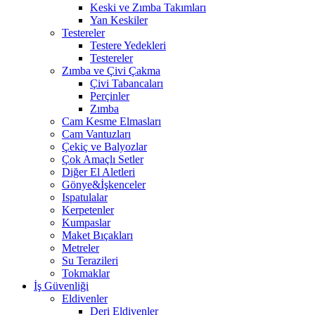
Keski ve Zımba Takımları
Yan Keskiler
Testereler
Testere Yedekleri
Testereler
Zımba ve Çivi Çakma
Çivi Tabancaları
Perçinler
Zımba
Cam Kesme Elmasları
Cam Vantuzları
Çekiç ve Balyozlar
Çok Amaçlı Setler
Diğer El Aletleri
Gönye&İşkenceler
Ispatulalar
Kerpetenler
Kumpaslar
Maket Bıçakları
Metreler
Su Terazileri
Tokmaklar
İş Güvenliği
Eldivenler
Deri Eldivenler