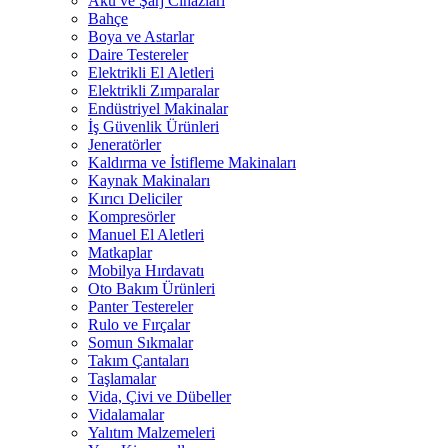
Akü ve Şarj Cihazları
Bahçe
Boya ve Astarlar
Daire Testereler
Elektrikli El Aletleri
Elektrikli Zımparalar
Endüstriyel Makinalar
İş Güvenlik Ürünleri
Jeneratörler
Kaldırma ve İstifleme Makinaları
Kaynak Makinaları
Kırıcı Deliciler
Kompresörler
Manuel El Aletleri
Matkaplar
Mobilya Hırdavatı
Oto Bakım Ürünleri
Panter Testereler
Rulo ve Fırçalar
Somun Sıkmalar
Takım Çantaları
Taşlamalar
Vida, Çivi ve Dübeller
Vidalamalar
Yalıtım Malzemeleri