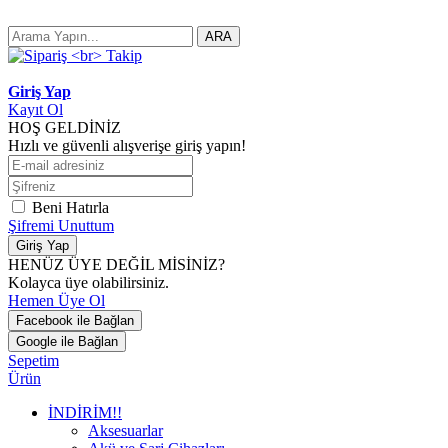
ARA
Giriş Yap
Kayıt Ol
HOŞ GELDİNİZ
Hızlı ve güvenli alışverişe giriş yapın!
Beni Hatırla
Şifremi Unuttum
Giriş Yap
HENÜZ ÜYE DEĞİL MİSİNİZ?
Kolayca üye olabilirsiniz.
Hemen Üye Ol
Facebook ile Bağlan
Google ile Bağlan
Sepetim
Ürün
İNDİRİM!!
Aksesuarlar