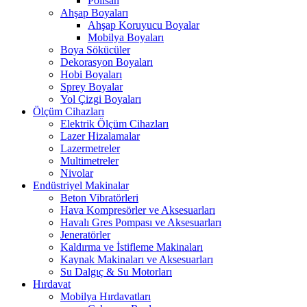
Polisan
Ahşap Boyaları
Ahşap Koruyucu Boyalar
Mobilya Boyaları
Boya Sökücüler
Dekorasyon Boyaları
Hobi Boyaları
Sprey Boyalar
Yol Çizgi Boyaları
Ölçüm Cihazları
Elektrik Ölçüm Cihazları
Lazer Hizalamalar
Lazermetreler
Multimetreler
Nivolar
Endüstriyel Makinalar
Beton Vibratörleri
Hava Kompresörler ve Aksesuarları
Havalı Gres Pompası ve Aksesuarları
Jeneratörler
Kaldırma ve İstifleme Makinaları
Kaynak Makinaları ve Aksesuarları
Su Dalgıç & Su Motorları
Hırdavat
Mobilya Hırdavatları