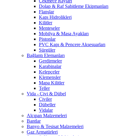
Çekmece Rayları
Dolap & Raf Sabitleme Ekipmanları
Flanşlar
Kapı Hidrolikleri
Kilitler
Menteşeler
Mobilya & Masa Ayakları
Pistonlar
PVC Kapı & Pencere Aksesuarları
Sürgüler
Bağlantı Elemanları
Gerdirmeler
Karabinalar
Kelepçeler
Klemensler
Mapa Kilitler
Teller
Vida - Çivi & Dübel
Çiviler
Dübeller
Vidalar
Alçıpan Malzemeleri
Bantlar
Banyo & Tesisat Malzemeleri
Gaz Armatürleri