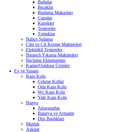
Baltalar
Bıçaklar
Budama Makasları
Çapalar
Kürekler
Testereler
Tırmıklar
Bahçe Sulama
Çim ve Çit Kesme Makineleri
Elektrikli Testereler
Basınçlı Yıkama Makineleri
İlaçlama Ekipmanları
Kamp/Outdoor Ürünler
Ev ve Yaşam
Kapı Kolu
Çekme Kollar
Oda Kapı Kolu
Wc Kapı Kolu
Yale Kapı Kolu
Banyo
Aksesuarlar
Batarya ve Armatür
Duş Başlıkları
Mutfak
Askılar