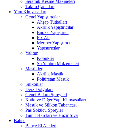
Seramik Kesme Makineleri
Takım Çantaları
Yapı Kimyasalları
Genel Yapıştırıcılar
Ahşap Tutkalları
Akrilik Yapıştırıcılar
Epoksi Yapıştırıcı
Fix All
Mermer Yapıştırıcı
Yapıştırıcılar
Yalıtım
Köpükler
Su Yalıtım Malzemeleri
Mastikler
Akrilik Mastik
Poliüretan Mastik
Silikonlar
Derz Dolguları
Genel Bakım Spreyleri
Katkı ve Diğer Yapı Kimyasalları
Mastik ve Silikon Tabancası
Pas Sökücü Spreyler
Tamir Harçları ve Hazır Sıva
Bahçe
Bahçe El Aletleri