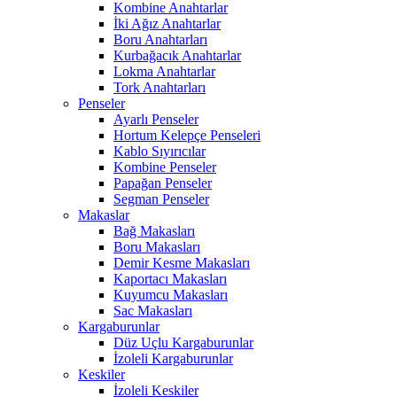
Kombine Anahtarlar
İki Ağız Anahtarlar
Boru Anahtarları
Kurbağacık Anahtarlar
Lokma Anahtarlar
Tork Anahtarları
Penseler
Ayarlı Penseler
Hortum Kelepçe Penseleri
Kablo Sıyırıcılar
Kombine Penseler
Papağan Penseler
Segman Penseler
Makaslar
Bağ Makasları
Boru Makasları
Demir Kesme Makasları
Kaportacı Makasları
Kuyumcu Makasları
Sac Makasları
Kargaburunlar
Düz Uçlu Kargaburunlar
İzoleli Kargaburunlar
Keskiler
İzoleli Keskiler