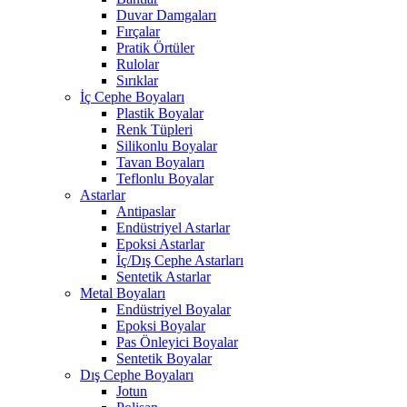
Duvar Damgaları
Fırçalar
Pratik Örtüler
Rulolar
Sırıklar
İç Cephe Boyaları
Plastik Boyalar
Renk Tüpleri
Silikonlu Boyalar
Tavan Boyaları
Teflonlu Boyalar
Astarlar
Antipaslar
Endüstriyel Astarlar
Epoksi Astarlar
İç/Dış Cephe Astarları
Sentetik Astarlar
Metal Boyaları
Endüstriyel Boyalar
Epoksi Boyalar
Pas Önleyici Boyalar
Sentetik Boyalar
Dış Cephe Boyaları
Jotun