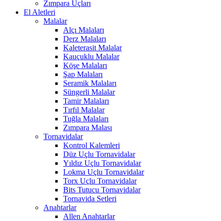
Zımpara Uçları
El Aletleri
Malalar
Alçı Malaları
Derz Malaları
Kaleterasit Malalar
Kauçuklu Malalar
Köşe Malaları
Şap Malaları
Seramik Malaları
Süngerli Malalar
Tamir Malaları
Tırfıl Malalar
Tuğla Malaları
Zımpara Malası
Tornavidalar
Kontrol Kalemleri
Düz Uçlu Tornavidalar
Yıldız Uçlu Tornavidalar
Lokma Uçlu Tornavidalar
Torx Uçlu Tornavidalar
Bits Tutucu Tornavidalar
Tornavida Setleri
Anahtarlar
Allen Anahtarlar