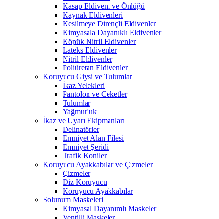
Kasap Eldiveni ve Önlüğü
Kaynak Eldivenleri
Kesilmeye Dirençli Eldivenler
Kimyasala Dayanıklı Eldivenler
Köpük Nitril Eldivenler
Lateks Eldivenler
Nitril Eldivenler
Poliüretan Eldivenler
Koruyucu Giysi ve Tulumlar
İkaz Yelekleri
Pantolon ve Ceketler
Tulumlar
Yağmurluk
İkaz ve Uyarı Ekipmanları
Delinatörler
Emniyet Alan Filesi
Emniyet Şeridi
Trafik Koniler
Koruyucu Ayakkabılar ve Çizmeler
Çizmeler
Diz Koruyucu
Koruyucu Ayakkabılar
Solunum Maskeleri
Kimyasal Dayanımlı Maskeler
Ventilli Maskeler