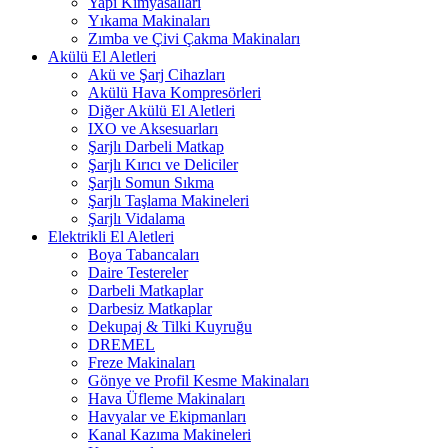
Yapı Kimyasalları
Yıkama Makinaları
Zımba ve Çivi Çakma Makinaları
Akülü El Aletleri
Akü ve Şarj Cihazları
Akülü Hava Kompresörleri
Diğer Akülü El Aletleri
IXO ve Aksesuarları
Şarjlı Darbeli Matkap
Şarjlı Kırıcı ve Deliciler
Şarjlı Somun Sıkma
Şarjlı Taşlama Makineleri
Şarjlı Vidalama
Elektrikli El Aletleri
Boya Tabancaları
Daire Testereler
Darbeli Matkaplar
Darbesiz Matkaplar
Dekupaj & Tilki Kuyruğu
DREMEL
Freze Makinaları
Gönye ve Profil Kesme Makinaları
Hava Üfleme Makinaları
Havyalar ve Ekipmanları
Kanal Kazıma Makineleri