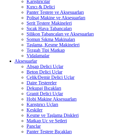
Karıştırıcılar
Kırıcı & Delici
Panter Testere ve Aksesuarları
Polisaj Makine ve Aksesuarları
Şerit Testere Makineleri
Sıcak Hava Tabancaları
Silikon Tabancaları ve Aksesuarları
Somun Sıkma Makinaları
Taşlama, Kesme Makineleri
Tezgah Tipi Matkap
Vidalamalar
Aksesuarlar
Ahşap Delici Uçlar
Beton Delici Uçlar
Çelik/Demir Delici Uçlar
Daire Testereler
Dekupaj Bıçakları
Granit Delici Uçlar
Hobi Makine Aksesuarları
Karıştırıcı Uçları
Keskiler
Kesme ve Taşlama Diskleri
Matkap Uç ve Setleri
Pançlar
Panter Testere Bıçakları