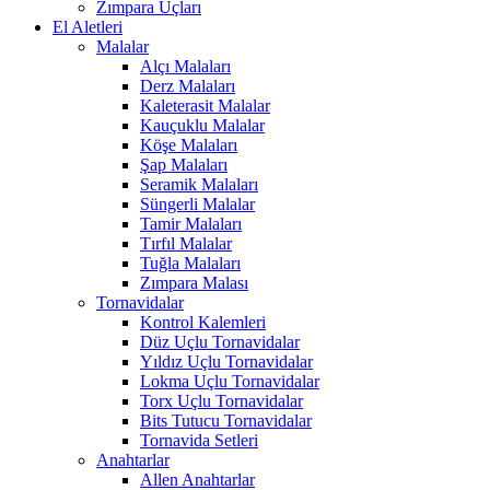
Zımpara Uçları
El Aletleri
Malalar
Alçı Malaları
Derz Malaları
Kaleterasit Malalar
Kauçuklu Malalar
Köşe Malaları
Şap Malaları
Seramik Malaları
Süngerli Malalar
Tamir Malaları
Tırfıl Malalar
Tuğla Malaları
Zımpara Malası
Tornavidalar
Kontrol Kalemleri
Düz Uçlu Tornavidalar
Yıldız Uçlu Tornavidalar
Lokma Uçlu Tornavidalar
Torx Uçlu Tornavidalar
Bits Tutucu Tornavidalar
Tornavida Setleri
Anahtarlar
Allen Anahtarlar