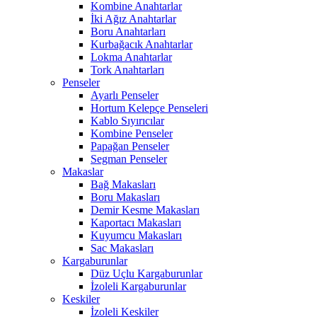
Kombine Anahtarlar
İki Ağız Anahtarlar
Boru Anahtarları
Kurbağacık Anahtarlar
Lokma Anahtarlar
Tork Anahtarları
Penseler
Ayarlı Penseler
Hortum Kelepçe Penseleri
Kablo Sıyırıcılar
Kombine Penseler
Papağan Penseler
Segman Penseler
Makaslar
Bağ Makasları
Boru Makasları
Demir Kesme Makasları
Kaportacı Makasları
Kuyumcu Makasları
Sac Makasları
Kargaburunlar
Düz Uçlu Kargaburunlar
İzoleli Kargaburunlar
Keskiler
İzoleli Keskiler