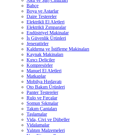
Akü ve Şarj Cihazları
Bahçe
Boya ve Astarlar
Daire Testereler
Elektrikli El Aletleri
Elektrikli Zımparalar
Endüstriyel Makinalar
İş Güvenlik Ürünleri
Jeneratörler
Kaldırma ve İstifleme Makinaları
Kaynak Makinaları
Kırıcı Deliciler
Kompresörler
Manuel El Aletleri
Matkaplar
Mobilya Hırdavatı
Oto Bakım Ürünleri
Panter Testereler
Rulo ve Fırçalar
Somun Sıkmalar
Takım Çantaları
Taşlamalar
Vida, Çivi ve Dübeller
Vidalamalar
Yalıtım Malzemeleri