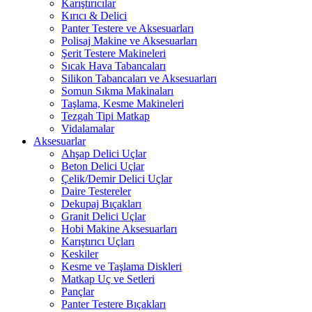
Karıştırıcılar
Kırıcı & Delici
Panter Testere ve Aksesuarları
Polisaj Makine ve Aksesuarları
Şerit Testere Makineleri
Sıcak Hava Tabancaları
Silikon Tabancaları ve Aksesuarları
Somun Sıkma Makinaları
Taşlama, Kesme Makineleri
Tezgah Tipi Matkap
Vidalamalar
Aksesuarlar
Ahşap Delici Uçlar
Beton Delici Uçlar
Çelik/Demir Delici Uçlar
Daire Testereler
Dekupaj Bıçakları
Granit Delici Uçlar
Hobi Makine Aksesuarları
Karıştırıcı Uçları
Keskiler
Kesme ve Taşlama Diskleri
Matkap Uç ve Setleri
Pançlar
Panter Testere Bıçakları