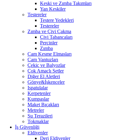
Keski ve Zımba Takımları
Yan Keskiler
Testereler
Testere Yedekleri
Testereler
Zımba ve Çivi Çakma
Çivi Tabancaları
Perçinler
Zımba
Cam Kesme Elmasları
Cam Vantuzları
Çekiç ve Balyozlar
Çok Amaçlı Setler
Diğer El Aletleri
Gönye&İşkenceler
Ispatulalar
Kerpetenler
Kumpaslar
Maket Bıçakları
Metreler
Su Terazileri
Tokmaklar
İş Güvenliği
Eldivenler
Deri Eldivenler