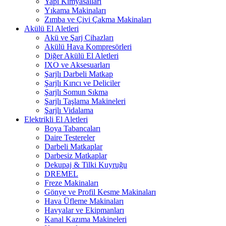
Yapı Kimyasalları
Yıkama Makinaları
Zımba ve Çivi Çakma Makinaları
Akülü El Aletleri
Akü ve Şarj Cihazları
Akülü Hava Kompresörleri
Diğer Akülü El Aletleri
IXO ve Aksesuarları
Şarjlı Darbeli Matkap
Şarjlı Kırıcı ve Deliciler
Şarjlı Somun Sıkma
Şarjlı Taşlama Makineleri
Şarjlı Vidalama
Elektrikli El Aletleri
Boya Tabancaları
Daire Testereler
Darbeli Matkaplar
Darbesiz Matkaplar
Dekupaj & Tilki Kuyruğu
DREMEL
Freze Makinaları
Gönye ve Profil Kesme Makinaları
Hava Üfleme Makinaları
Havyalar ve Ekipmanları
Kanal Kazıma Makineleri