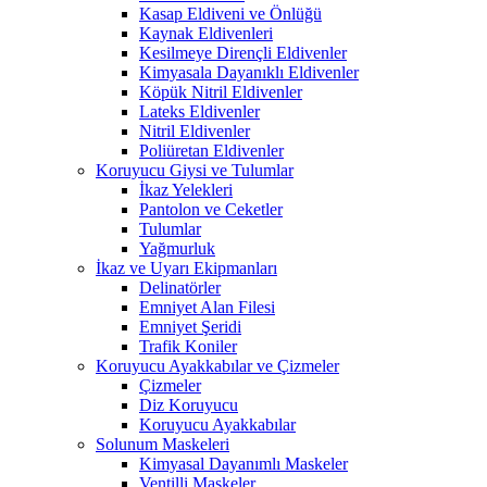
Kasap Eldiveni ve Önlüğü
Kaynak Eldivenleri
Kesilmeye Dirençli Eldivenler
Kimyasala Dayanıklı Eldivenler
Köpük Nitril Eldivenler
Lateks Eldivenler
Nitril Eldivenler
Poliüretan Eldivenler
Koruyucu Giysi ve Tulumlar
İkaz Yelekleri
Pantolon ve Ceketler
Tulumlar
Yağmurluk
İkaz ve Uyarı Ekipmanları
Delinatörler
Emniyet Alan Filesi
Emniyet Şeridi
Trafik Koniler
Koruyucu Ayakkabılar ve Çizmeler
Çizmeler
Diz Koruyucu
Koruyucu Ayakkabılar
Solunum Maskeleri
Kimyasal Dayanımlı Maskeler
Ventilli Maskeler