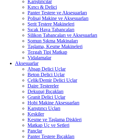
Karıştırıcılar
Kırıcı & Delici
Panter Testere ve Aksesuarları
Polisaj Makine ve Aksesuarları
Şerit Testere Makineleri
Sıcak Hava Tabancaları
Silikon Tabancaları ve Aksesuarları
Somun Sıkma Makinaları
Taşlama, Kesme Makineleri
Tezgah Tipi Matkap
Vidalamalar
Aksesuarlar
Ahşap Delici Uçlar
Beton Delici Uçlar
Çelik/Demir Delici Uçlar
Daire Testereler
Dekupaj Bıçakları
Granit Delici Uçlar
Hobi Makine Aksesuarları
Karıştırıcı Uçları
Keskiler
Kesme ve Taşlama Diskleri
Matkap Uç ve Setleri
Pançlar
Panter Testere Bıçakları