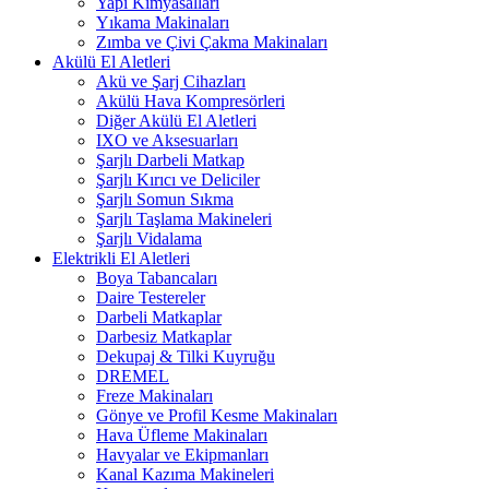
Yapı Kimyasalları
Yıkama Makinaları
Zımba ve Çivi Çakma Makinaları
Akülü El Aletleri
Akü ve Şarj Cihazları
Akülü Hava Kompresörleri
Diğer Akülü El Aletleri
IXO ve Aksesuarları
Şarjlı Darbeli Matkap
Şarjlı Kırıcı ve Deliciler
Şarjlı Somun Sıkma
Şarjlı Taşlama Makineleri
Şarjlı Vidalama
Elektrikli El Aletleri
Boya Tabancaları
Daire Testereler
Darbeli Matkaplar
Darbesiz Matkaplar
Dekupaj & Tilki Kuyruğu
DREMEL
Freze Makinaları
Gönye ve Profil Kesme Makinaları
Hava Üfleme Makinaları
Havyalar ve Ekipmanları
Kanal Kazıma Makineleri