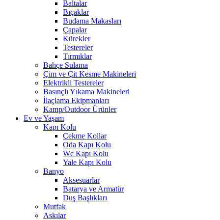
Baltalar
Bıçaklar
Budama Makasları
Çapalar
Kürekler
Testereler
Tırmıklar
Bahçe Sulama
Çim ve Çit Kesme Makineleri
Elektrikli Testereler
Basınçlı Yıkama Makineleri
İlaçlama Ekipmanları
Kamp/Outdoor Ürünler
Ev ve Yaşam
Kapı Kolu
Çekme Kollar
Oda Kapı Kolu
Wc Kapı Kolu
Yale Kapı Kolu
Banyo
Aksesuarlar
Batarya ve Armatür
Duş Başlıkları
Mutfak
Askılar