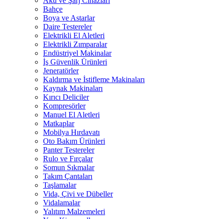
Akü ve Şarj Cihazları
Bahçe
Boya ve Astarlar
Daire Testereler
Elektrikli El Aletleri
Elektrikli Zımparalar
Endüstriyel Makinalar
İş Güvenlik Ürünleri
Jeneratörler
Kaldırma ve İstifleme Makinaları
Kaynak Makinaları
Kırıcı Deliciler
Kompresörler
Manuel El Aletleri
Matkaplar
Mobilya Hırdavatı
Oto Bakım Ürünleri
Panter Testereler
Rulo ve Fırçalar
Somun Sıkmalar
Takım Çantaları
Taşlamalar
Vida, Çivi ve Dübeller
Vidalamalar
Yalıtım Malzemeleri