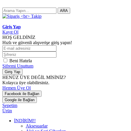
ARA
Giriş Yap
Kayıt Ol
HOŞ GELDİNİZ
Hızlı ve güvenli alışverişe giriş yapın!
Beni Hatırla
Şifremi Unuttum
Giriş Yap
HENÜZ ÜYE DEĞİL MİSİNİZ?
Kolayca üye olabilirsiniz.
Hemen Üye Ol
Facebook ile Bağlan
Google ile Bağlan
Sepetim
Ürün
İNDİRİM!!
Aksesuarlar