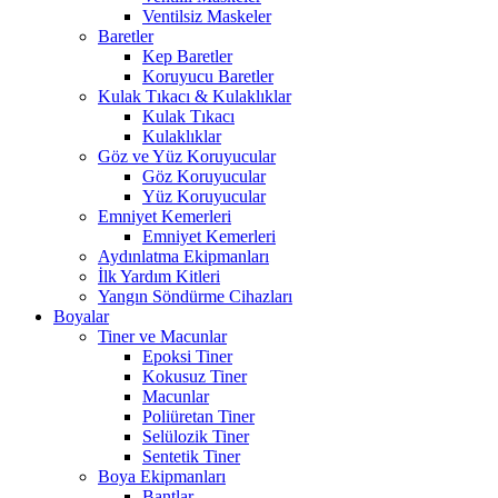
Ventilsiz Maskeler
Baretler
Kep Baretler
Koruyucu Baretler
Kulak Tıkacı & Kulaklıklar
Kulak Tıkacı
Kulaklıklar
Göz ve Yüz Koruyucular
Göz Koruyucular
Yüz Koruyucular
Emniyet Kemerleri
Emniyet Kemerleri
Aydınlatma Ekipmanları
İlk Yardım Kitleri
Yangın Söndürme Cihazları
Boyalar
Tiner ve Macunlar
Epoksi Tiner
Kokusuz Tiner
Macunlar
Poliüretan Tiner
Selülozik Tiner
Sentetik Tiner
Boya Ekipmanları
Bantlar