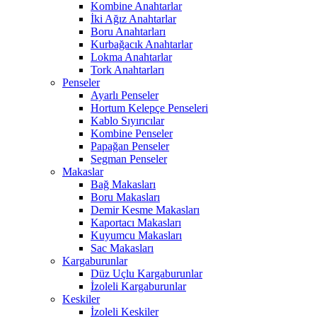
Kombine Anahtarlar
İki Ağız Anahtarlar
Boru Anahtarları
Kurbağacık Anahtarlar
Lokma Anahtarlar
Tork Anahtarları
Penseler
Ayarlı Penseler
Hortum Kelepçe Penseleri
Kablo Sıyırıcılar
Kombine Penseler
Papağan Penseler
Segman Penseler
Makaslar
Bağ Makasları
Boru Makasları
Demir Kesme Makasları
Kaportacı Makasları
Kuyumcu Makasları
Sac Makasları
Kargaburunlar
Düz Uçlu Kargaburunlar
İzoleli Kargaburunlar
Keskiler
İzoleli Keskiler