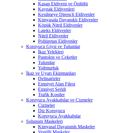
Kasap Eldiveni ve Önlüğü
Kaynak Eldivenleri
Kesilmeye Dirençli Eldivenler
Kimyasala Dayanıklı Eldivenler
Köpük Nitril Eldivenler
Lateks Eldivenler
Nitril Eldivenler
Poliüretan Eldivenler
Koruyucu Giysi ve Tulumlar
İkaz Yelekleri
Pantolon ve Ceketler
Tulumlar
Yağmurluk
İkaz ve Uyarı Ekipmanları
Delinatörler
Emniyet Alan Filesi
Emniyet Şeridi
Trafik Koniler
Koruyucu Ayakkabılar ve Çizmeler
Çizmeler
Diz Koruyucu
Koruyucu Ayakkabılar
Solunum Maskeleri
Kimyasal Dayanımlı Maskeler
Ventilli Maskeler