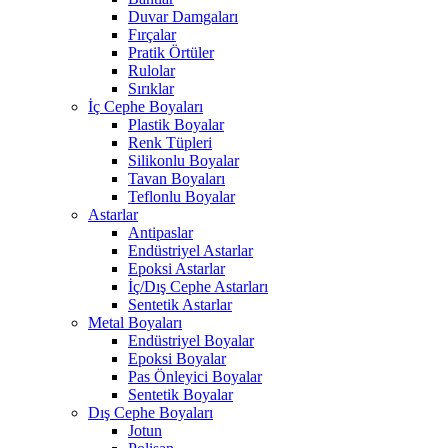
Duvar Damgaları
Fırçalar
Pratik Örtüler
Rulolar
Sırıklar
İç Cephe Boyaları
Plastik Boyalar
Renk Tüpleri
Silikonlu Boyalar
Tavan Boyaları
Teflonlu Boyalar
Astarlar
Antipaslar
Endüstriyel Astarlar
Epoksi Astarlar
İç/Dış Cephe Astarları
Sentetik Astarlar
Metal Boyaları
Endüstriyel Boyalar
Epoksi Boyalar
Pas Önleyici Boyalar
Sentetik Boyalar
Dış Cephe Boyaları
Jotun