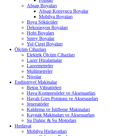
Polisan
Ahşap Boyaları
Ahşap Koruyucu Boyalar
Mobilya Boyaları
Boya Sökücüler
Dekorasyon Boyaları
Hobi Boyaları
Sprey Boyalar
Yol Çizgi Boyaları
Ölçüm Cihazları
Elektrik Ölçüm Cihazları
Lazer Hizalamalar
Lazermetreler
Multimetreler
Nivolar
Endüstriyel Makinalar
Beton Vibratörleri
Hava Kompresörler ve Aksesuarları
Havalı Gres Pompası ve Aksesuarları
Jeneratörler
Kaldırma ve İstifleme Makinaları
Kaynak Makinaları ve Aksesuarları
Su Dalgıç & Su Motorları
Hırdavat
Mobilya Hırdavatları