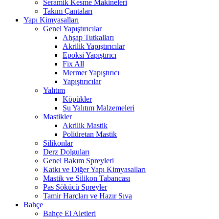
Seramik Kesme Makineleri
Takım Çantaları
Yapı Kimyasalları
Genel Yapıştırıcılar
Ahşap Tutkalları
Akrilik Yapıştırıcılar
Epoksi Yapıştırıcı
Fix All
Mermer Yapıştırıcı
Yapıştırıcılar
Yalıtım
Köpükler
Su Yalıtım Malzemeleri
Mastikler
Akrilik Mastik
Poliüretan Mastik
Silikonlar
Derz Dolguları
Genel Bakım Spreyleri
Katkı ve Diğer Yapı Kimyasalları
Mastik ve Silikon Tabancası
Pas Sökücü Spreyler
Tamir Harçları ve Hazır Sıva
Bahçe
Bahçe El Aletleri