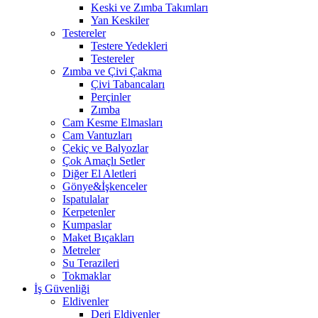
Keski ve Zımba Takımları
Yan Keskiler
Testereler
Testere Yedekleri
Testereler
Zımba ve Çivi Çakma
Çivi Tabancaları
Perçinler
Zımba
Cam Kesme Elmasları
Cam Vantuzları
Çekiç ve Balyozlar
Çok Amaçlı Setler
Diğer El Aletleri
Gönye&İşkenceler
Ispatulalar
Kerpetenler
Kumpaslar
Maket Bıçakları
Metreler
Su Terazileri
Tokmaklar
İş Güvenliği
Eldivenler
Deri Eldivenler