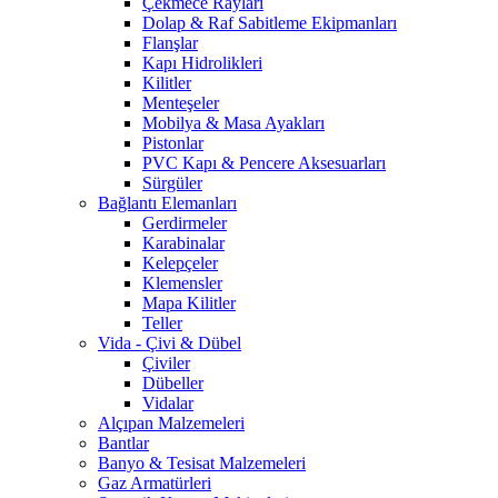
Çekmece Rayları
Dolap & Raf Sabitleme Ekipmanları
Flanşlar
Kapı Hidrolikleri
Kilitler
Menteşeler
Mobilya & Masa Ayakları
Pistonlar
PVC Kapı & Pencere Aksesuarları
Sürgüler
Bağlantı Elemanları
Gerdirmeler
Karabinalar
Kelepçeler
Klemensler
Mapa Kilitler
Teller
Vida - Çivi & Dübel
Çiviler
Dübeller
Vidalar
Alçıpan Malzemeleri
Bantlar
Banyo & Tesisat Malzemeleri
Gaz Armatürleri