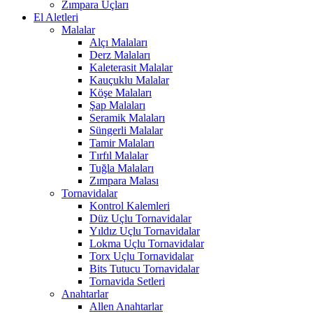
Zımpara Uçları
El Aletleri
Malalar
Alçı Malaları
Derz Malaları
Kaleterasit Malalar
Kauçuklu Malalar
Köşe Malaları
Şap Malaları
Seramik Malaları
Süngerli Malalar
Tamir Malaları
Tırfıl Malalar
Tuğla Malaları
Zımpara Malası
Tornavidalar
Kontrol Kalemleri
Düz Uçlu Tornavidalar
Yıldız Uçlu Tornavidalar
Lokma Uçlu Tornavidalar
Torx Uçlu Tornavidalar
Bits Tutucu Tornavidalar
Tornavida Setleri
Anahtarlar
Allen Anahtarlar