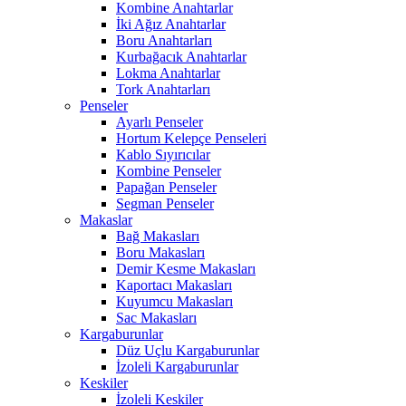
Kombine Anahtarlar
İki Ağız Anahtarlar
Boru Anahtarları
Kurbağacık Anahtarlar
Lokma Anahtarlar
Tork Anahtarları
Penseler
Ayarlı Penseler
Hortum Kelepçe Penseleri
Kablo Sıyırıcılar
Kombine Penseler
Papağan Penseler
Segman Penseler
Makaslar
Bağ Makasları
Boru Makasları
Demir Kesme Makasları
Kaportacı Makasları
Kuyumcu Makasları
Sac Makasları
Kargaburunlar
Düz Uçlu Kargaburunlar
İzoleli Kargaburunlar
Keskiler
İzoleli Keskiler