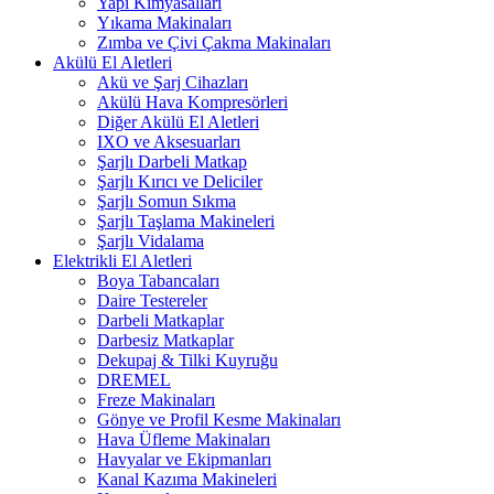
Yapı Kimyasalları
Yıkama Makinaları
Zımba ve Çivi Çakma Makinaları
Akülü El Aletleri
Akü ve Şarj Cihazları
Akülü Hava Kompresörleri
Diğer Akülü El Aletleri
IXO ve Aksesuarları
Şarjlı Darbeli Matkap
Şarjlı Kırıcı ve Deliciler
Şarjlı Somun Sıkma
Şarjlı Taşlama Makineleri
Şarjlı Vidalama
Elektrikli El Aletleri
Boya Tabancaları
Daire Testereler
Darbeli Matkaplar
Darbesiz Matkaplar
Dekupaj & Tilki Kuyruğu
DREMEL
Freze Makinaları
Gönye ve Profil Kesme Makinaları
Hava Üfleme Makinaları
Havyalar ve Ekipmanları
Kanal Kazıma Makineleri