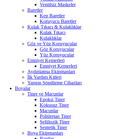
Ventilsiz Maskeler
Baretler
Kep Baretler
Koruyucu Baretler
Kulak Tıkacı & Kulaklıklar
Kulak Tıkacı
Kulaklıklar
Göz ve Yüz Koruyucular
Göz Koruyucular
Yüz Koruyucular
Emniyet Kemerleri
Emniyet Kemerleri
Aydınlatma Ekipmanları
İlk Yardım Kitleri
Yangın Söndürme Cihazları
Boyalar
Tiner ve Macunlar
Epoksi Tiner
Kokusuz Tiner
Macunlar
Poliüretan Tiner
Selülozik Tiner
Sentetik Tiner
Boya Ekipmanları
Bantlar