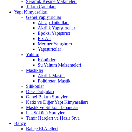
Seramik Kesme Makineleri
Takım Çantaları
Yapı Kimyasalları
Genel Yapıştırıcılar
Ahşap Tutkalları
Akrilik Yapıştırıcılar
Epoksi Yapıştırıcı
Fix All
Mermer Yapıştırıcı
Yapıştırıcılar
Yalıtım
Köpükler
Su Yalıtım Malzemeleri
Mastikler
Akrilik Mastik
Poliüretan Mastik
Silikonlar
Derz Dolguları
Genel Bakım Spreyleri
Katkı ve Diğer Yapı Kimyasalları
Mastik ve Silikon Tabancası
Pas Sökücü Spreyler
Tamir Harçları ve Hazır Sıva
Bahçe
Bahçe El Aletleri