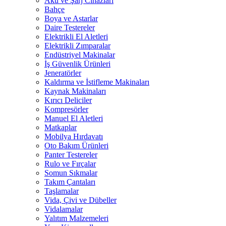
Akü ve Şarj Cihazları
Bahçe
Boya ve Astarlar
Daire Testereler
Elektrikli El Aletleri
Elektrikli Zımparalar
Endüstriyel Makinalar
İş Güvenlik Ürünleri
Jeneratörler
Kaldırma ve İstifleme Makinaları
Kaynak Makinaları
Kırıcı Deliciler
Kompresörler
Manuel El Aletleri
Matkaplar
Mobilya Hırdavatı
Oto Bakım Ürünleri
Panter Testereler
Rulo ve Fırçalar
Somun Sıkmalar
Takım Çantaları
Taşlamalar
Vida, Çivi ve Dübeller
Vidalamalar
Yalıtım Malzemeleri