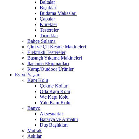
Baltalar
Bıçaklar
Budama Makasları
Çapalar
Kürekler
Testereler
Tırmıklar
Bahçe Sulama
Çim ve Çit Kesme Makineleri
Elektrikli Testereler
Basınçlı Yıkama Makineleri
İlaçlama Ekipmanları
Kamp/Outdoor Ürünler
Ev ve Yaşam
Kapı Kolu
Çekme Kollar
Oda Kapı Kolu
Wc Kapı Kolu
Yale Kapı Kolu
Banyo
Aksesuarlar
Batarya ve Armatür
Duş Başlıkları
Mutfak
Askılar