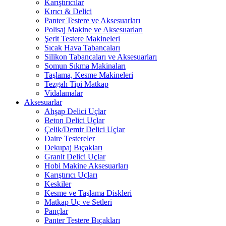
Karıştırıcılar
Kırıcı & Delici
Panter Testere ve Aksesuarları
Polisaj Makine ve Aksesuarları
Şerit Testere Makineleri
Sıcak Hava Tabancaları
Silikon Tabancaları ve Aksesuarları
Somun Sıkma Makinaları
Taşlama, Kesme Makineleri
Tezgah Tipi Matkap
Vidalamalar
Aksesuarlar
Ahşap Delici Uçlar
Beton Delici Uçlar
Çelik/Demir Delici Uçlar
Daire Testereler
Dekupaj Bıçakları
Granit Delici Uçlar
Hobi Makine Aksesuarları
Karıştırıcı Uçları
Keskiler
Kesme ve Taşlama Diskleri
Matkap Uç ve Setleri
Pançlar
Panter Testere Bıçakları