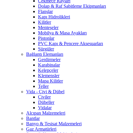
Çekmece Rayları
Dolap & Raf Sabitleme Ekipmanları
Flanşlar
Kapı Hidrolikleri
Kilitler
Menteşeler
Mobilya & Masa Ayakları
Pistonlar
PVC Kapı & Pencere Aksesuarları
Sürgüler
Bağlantı Elemanları
Gerdirmeler
Karabinalar
Kelepçeler
Klemensler
Mapa Kilitler
Teller
Vida - Çivi & Dübel
Çiviler
Dübeller
Vidalar
Alçıpan Malzemeleri
Bantlar
Banyo & Tesisat Malzemeleri
Gaz Armatürleri