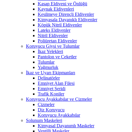
Kasap Eldiveni ve Önlüğü
Kaynak Eldivenleri
Kesilmeye Dirençli Eldivenler
Kimyasala Dayanıklı Eldivenler
Köpük Nitril Eldivenler
Lateks Eldivenler
Nitril Eldivenler
Poliüretan Eldivenler
Koruyucu Giysi ve Tulumlar
İkaz Yelekleri
Pantolon ve Ceketler
Tulumlar
Yağmurluk
İkaz ve Uyarı Ekipmanları
Delinatörler
Emniyet Alan Filesi
Emniyet Şeridi
Trafik Koniler
Koruyucu Ayakkabılar ve Çizmeler
Çizmeler
Diz Koruyucu
Koruyucu Ayakkabılar
Solunum Maskeleri
Kimyasal Dayanımlı Maskeler
Ventilli Maskeler