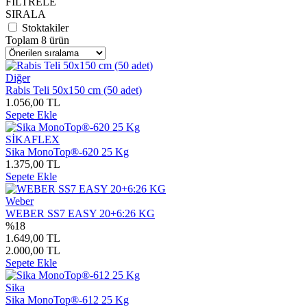
FİLTRELE
SIRALA
Stoktakiler
Toplam 8 ürün
Diğer
Rabis Teli 50x150 cm (50 adet)
1.056,00 TL
Sepete Ekle
SİKAFLEX
Sika MonoTop®-620 25 Kg
1.375,00 TL
Sepete Ekle
Weber
WEBER SS7 EASY 20+6:26 KG
%18
1.649,00 TL
2.000,00 TL
Sepete Ekle
Sika
Sika MonoTop®-612 25 Kg