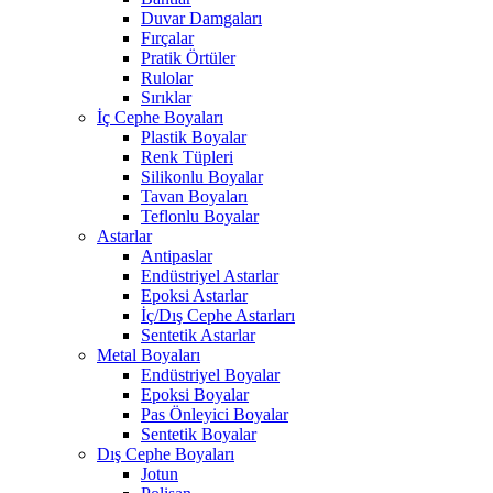
Duvar Damgaları
Fırçalar
Pratik Örtüler
Rulolar
Sırıklar
İç Cephe Boyaları
Plastik Boyalar
Renk Tüpleri
Silikonlu Boyalar
Tavan Boyaları
Teflonlu Boyalar
Astarlar
Antipaslar
Endüstriyel Astarlar
Epoksi Astarlar
İç/Dış Cephe Astarları
Sentetik Astarlar
Metal Boyaları
Endüstriyel Boyalar
Epoksi Boyalar
Pas Önleyici Boyalar
Sentetik Boyalar
Dış Cephe Boyaları
Jotun