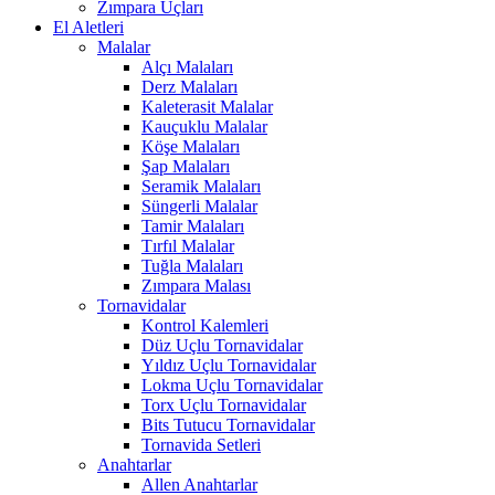
Zımpara Uçları
El Aletleri
Malalar
Alçı Malaları
Derz Malaları
Kaleterasit Malalar
Kauçuklu Malalar
Köşe Malaları
Şap Malaları
Seramik Malaları
Süngerli Malalar
Tamir Malaları
Tırfıl Malalar
Tuğla Malaları
Zımpara Malası
Tornavidalar
Kontrol Kalemleri
Düz Uçlu Tornavidalar
Yıldız Uçlu Tornavidalar
Lokma Uçlu Tornavidalar
Torx Uçlu Tornavidalar
Bits Tutucu Tornavidalar
Tornavida Setleri
Anahtarlar
Allen Anahtarlar