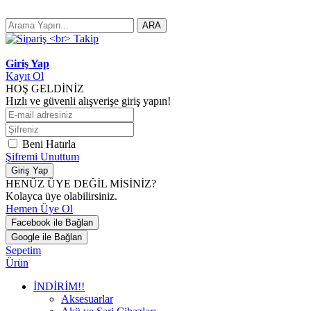
ARA
Giriş Yap
Kayıt Ol
HOŞ GELDİNİZ
Hızlı ve güvenli alışverişe giriş yapın!
Beni Hatırla
Şifremi Unuttum
Giriş Yap
HENÜZ ÜYE DEĞİL MİSİNİZ?
Kolayca üye olabilirsiniz.
Hemen Üye Ol
Facebook ile Bağlan
Google ile Bağlan
Sepetim
Ürün
İNDİRİM!!
Aksesuarlar