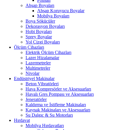
Polisan
Ahşap Boyaları
Ahşap Koruyucu Boyalar
Mobilya Boyaları
Boya Sökücüler
Dekorasyon Boyaları
Hobi Boyaları
Sprey Boyalar
Yol Çizgi Boyaları
Ölçüm Cihazları
Elektrik Ölçüm Cihazları
Lazer Hizalamalar
Lazermetreler
Multimetreler
Nivolar
Endüstriyel Makinalar
Beton Vibratörleri
Hava Kompresörler ve Aksesuarları
Havalı Gres Pompası ve Aksesuarları
Jeneratörler
Kaldırma ve İstifleme Makinaları
Kaynak Makinaları ve Aksesuarları
Su Dalgıç & Su Motorları
Hırdavat
Mobilya Hırdavatları