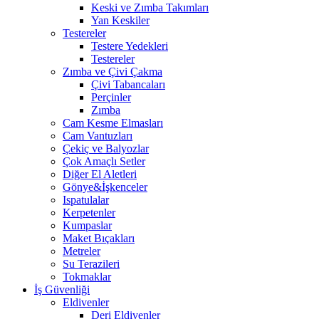
Keski ve Zımba Takımları
Yan Keskiler
Testereler
Testere Yedekleri
Testereler
Zımba ve Çivi Çakma
Çivi Tabancaları
Perçinler
Zımba
Cam Kesme Elmasları
Cam Vantuzları
Çekiç ve Balyozlar
Çok Amaçlı Setler
Diğer El Aletleri
Gönye&İşkenceler
Ispatulalar
Kerpetenler
Kumpaslar
Maket Bıçakları
Metreler
Su Terazileri
Tokmaklar
İş Güvenliği
Eldivenler
Deri Eldivenler