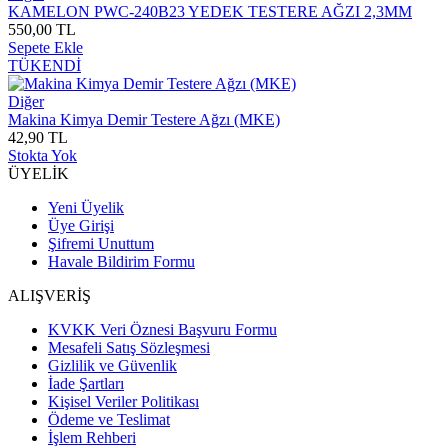
KAMELON PWC-240B23 YEDEK TESTERE AĞZI 2,3MM
550,00 TL
Sepete Ekle
TÜKENDİ
Diğer
Makina Kimya Demir Testere Ağzı (MKE)
42,90 TL
Stokta Yok
ÜYELİK
Yeni Üyelik
Üye Girişi
Şifremi Unuttum
Havale Bildirim Formu
ALIŞVERİŞ
KVKK Veri Öznesi Başvuru Formu
Mesafeli Satış Sözleşmesi
Gizlilik ve Güvenlik
İade Şartları
Kişisel Veriler Politikası
Ödeme ve Teslimat
İşlem Rehberi