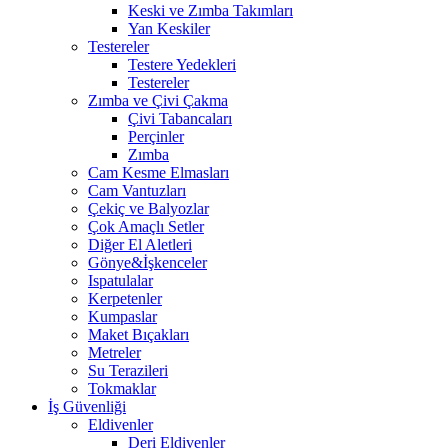
Keski ve Zımba Takımları
Yan Keskiler
Testereler
Testere Yedekleri
Testereler
Zımba ve Çivi Çakma
Çivi Tabancaları
Perçinler
Zımba
Cam Kesme Elmasları
Cam Vantuzları
Çekiç ve Balyozlar
Çok Amaçlı Setler
Diğer El Aletleri
Gönye&İşkenceler
Ispatulalar
Kerpetenler
Kumpaslar
Maket Bıçakları
Metreler
Su Terazileri
Tokmaklar
İş Güvenliği
Eldivenler
Deri Eldivenler