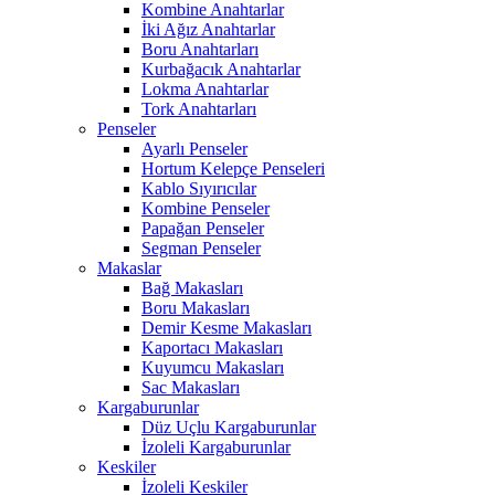
Kombine Anahtarlar
İki Ağız Anahtarlar
Boru Anahtarları
Kurbağacık Anahtarlar
Lokma Anahtarlar
Tork Anahtarları
Penseler
Ayarlı Penseler
Hortum Kelepçe Penseleri
Kablo Sıyırıcılar
Kombine Penseler
Papağan Penseler
Segman Penseler
Makaslar
Bağ Makasları
Boru Makasları
Demir Kesme Makasları
Kaportacı Makasları
Kuyumcu Makasları
Sac Makasları
Kargaburunlar
Düz Uçlu Kargaburunlar
İzoleli Kargaburunlar
Keskiler
İzoleli Keskiler