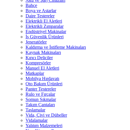
Akü ve Şarj Cihazları
Bahçe
Boya ve Astarlar
Daire Testereler
Elektrikli El Aletleri
Elektrikli Zımparalar
Endüstriyel Makinalar
İş Güvenlik Ürünleri
Jeneratörler
Kaldırma ve İstifleme Makinaları
Kaynak Makinaları
Kırıcı Deliciler
Kompresörler
Manuel El Aletleri
Matkaplar
Mobilya Hırdavatı
Oto Bakım Ürünleri
Panter Testereler
Rulo ve Fırçalar
Somun Sıkmalar
Takım Çantaları
Taşlamalar
Vida, Çivi ve Dübeller
Vidalamalar
Yalıtım Malzemeleri