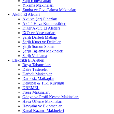
Yapı Kimyasalları
Yıkama Makinaları
Zımba ve Çivi Çakma Makinaları
Akülü El Aletleri
Akü ve Şarj Cihazları
Akülü Hava Kompresörleri
Diğer Akülü El Aletleri
IXO ve Aksesuarları
Şarjlı Darbeli Matkap
Şarjlı Kırıcı ve Deliciler
Şarjlı Somun Sıkma
Şarjlı Taşlama Makineleri
Şarjlı Vidalama
Elektrikli El Aletleri
Boya Tabancaları
Daire Testereler
Darbeli Matkaplar
Darbesiz Matkaplar
Dekupaj & Tilki Kuyruğu
DREMEL
Freze Makinaları
Gönye ve Profil Kesme Makinaları
Hava Üfleme Makinaları
Havyalar ve Ekipmanları
Kanal Kazıma Makineleri