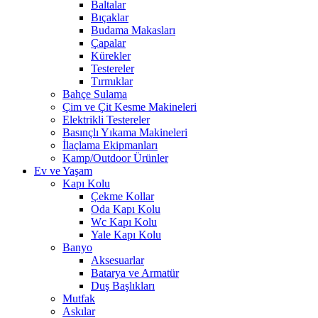
Baltalar
Bıçaklar
Budama Makasları
Çapalar
Kürekler
Testereler
Tırmıklar
Bahçe Sulama
Çim ve Çit Kesme Makineleri
Elektrikli Testereler
Basınçlı Yıkama Makineleri
İlaçlama Ekipmanları
Kamp/Outdoor Ürünler
Ev ve Yaşam
Kapı Kolu
Çekme Kollar
Oda Kapı Kolu
Wc Kapı Kolu
Yale Kapı Kolu
Banyo
Aksesuarlar
Batarya ve Armatür
Duş Başlıkları
Mutfak
Askılar