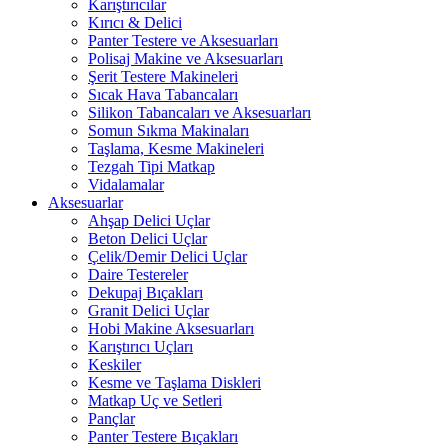
Karıştırıcılar
Kırıcı & Delici
Panter Testere ve Aksesuarları
Polisaj Makine ve Aksesuarları
Şerit Testere Makineleri
Sıcak Hava Tabancaları
Silikon Tabancaları ve Aksesuarları
Somun Sıkma Makinaları
Taşlama, Kesme Makineleri
Tezgah Tipi Matkap
Vidalamalar
Aksesuarlar
Ahşap Delici Uçlar
Beton Delici Uçlar
Çelik/Demir Delici Uçlar
Daire Testereler
Dekupaj Bıçakları
Granit Delici Uçlar
Hobi Makine Aksesuarları
Karıştırıcı Uçları
Keskiler
Kesme ve Taşlama Diskleri
Matkap Uç ve Setleri
Pançlar
Panter Testere Bıçakları