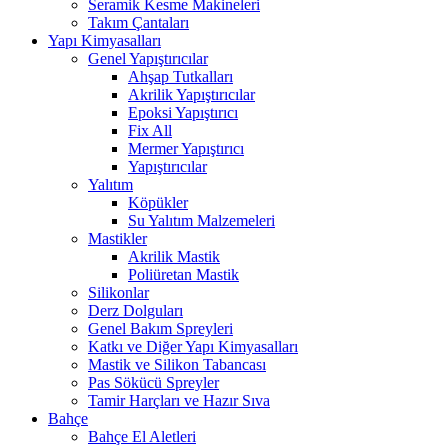
Seramik Kesme Makineleri
Takım Çantaları
Yapı Kimyasalları
Genel Yapıştırıcılar
Ahşap Tutkalları
Akrilik Yapıştırıcılar
Epoksi Yapıştırıcı
Fix All
Mermer Yapıştırıcı
Yapıştırıcılar
Yalıtım
Köpükler
Su Yalıtım Malzemeleri
Mastikler
Akrilik Mastik
Poliüretan Mastik
Silikonlar
Derz Dolguları
Genel Bakım Spreyleri
Katkı ve Diğer Yapı Kimyasalları
Mastik ve Silikon Tabancası
Pas Sökücü Spreyler
Tamir Harçları ve Hazır Sıva
Bahçe
Bahçe El Aletleri