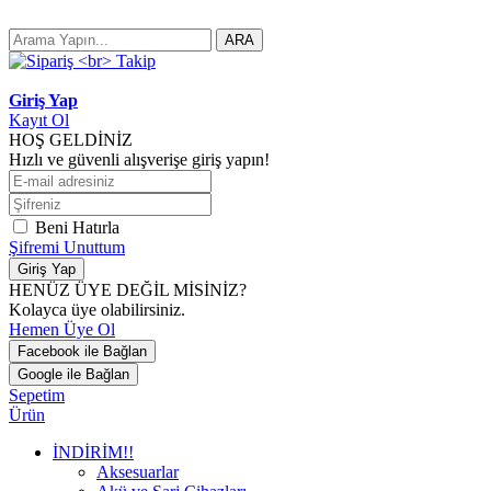
ARA
Giriş Yap
Kayıt Ol
HOŞ GELDİNİZ
Hızlı ve güvenli alışverişe giriş yapın!
Beni Hatırla
Şifremi Unuttum
Giriş Yap
HENÜZ ÜYE DEĞİL MİSİNİZ?
Kolayca üye olabilirsiniz.
Hemen Üye Ol
Facebook ile Bağlan
Google ile Bağlan
Sepetim
Ürün
İNDİRİM!!
Aksesuarlar