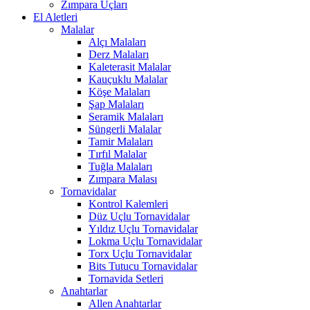
Zımpara Uçları
El Aletleri
Malalar
Alçı Malaları
Derz Malaları
Kaleterasit Malalar
Kauçuklu Malalar
Köşe Malaları
Şap Malaları
Seramik Malaları
Süngerli Malalar
Tamir Malaları
Tırfıl Malalar
Tuğla Malaları
Zımpara Malası
Tornavidalar
Kontrol Kalemleri
Düz Uçlu Tornavidalar
Yıldız Uçlu Tornavidalar
Lokma Uçlu Tornavidalar
Torx Uçlu Tornavidalar
Bits Tutucu Tornavidalar
Tornavida Setleri
Anahtarlar
Allen Anahtarlar