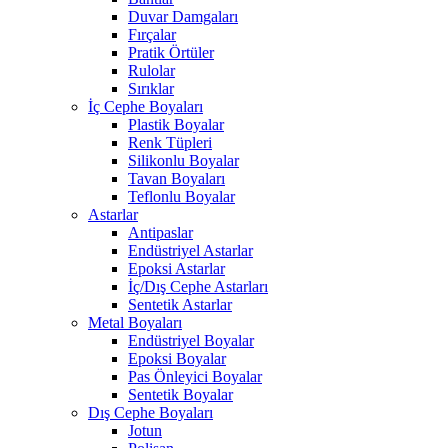
Duvar Damgaları
Fırçalar
Pratik Örtüler
Rulolar
Sırıklar
İç Cephe Boyaları
Plastik Boyalar
Renk Tüpleri
Silikonlu Boyalar
Tavan Boyaları
Teflonlu Boyalar
Astarlar
Antipaslar
Endüstriyel Astarlar
Epoksi Astarlar
İç/Dış Cephe Astarları
Sentetik Astarlar
Metal Boyaları
Endüstriyel Boyalar
Epoksi Boyalar
Pas Önleyici Boyalar
Sentetik Boyalar
Dış Cephe Boyaları
Jotun