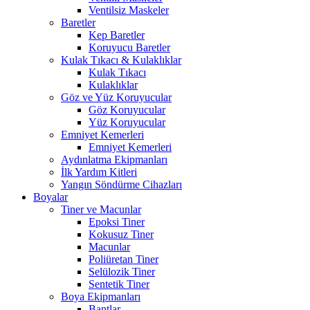
Ventilsiz Maskeler
Baretler
Kep Baretler
Koruyucu Baretler
Kulak Tıkacı & Kulaklıklar
Kulak Tıkacı
Kulaklıklar
Göz ve Yüz Koruyucular
Göz Koruyucular
Yüz Koruyucular
Emniyet Kemerleri
Emniyet Kemerleri
Aydınlatma Ekipmanları
İlk Yardım Kitleri
Yangın Söndürme Cihazları
Boyalar
Tiner ve Macunlar
Epoksi Tiner
Kokusuz Tiner
Macunlar
Poliüretan Tiner
Selülozik Tiner
Sentetik Tiner
Boya Ekipmanları
Bantlar