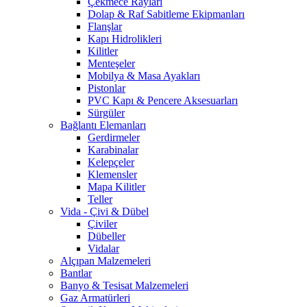
Çekmece Rayları
Dolap & Raf Sabitleme Ekipmanları
Flanşlar
Kapı Hidrolikleri
Kilitler
Menteşeler
Mobilya & Masa Ayakları
Pistonlar
PVC Kapı & Pencere Aksesuarları
Sürgüler
Bağlantı Elemanları
Gerdirmeler
Karabinalar
Kelepçeler
Klemensler
Mapa Kilitler
Teller
Vida - Çivi & Dübel
Çiviler
Dübeller
Vidalar
Alçıpan Malzemeleri
Bantlar
Banyo & Tesisat Malzemeleri
Gaz Armatürleri