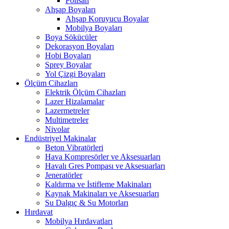
Polisan
Ahşap Boyaları
Ahşap Koruyucu Boyalar
Mobilya Boyaları
Boya Sökücüler
Dekorasyon Boyaları
Hobi Boyaları
Sprey Boyalar
Yol Çizgi Boyaları
Ölçüm Cihazları
Elektrik Ölçüm Cihazları
Lazer Hizalamalar
Lazermetreler
Multimetreler
Nivolar
Endüstriyel Makinalar
Beton Vibratörleri
Hava Kompresörler ve Aksesuarları
Havalı Gres Pompası ve Aksesuarları
Jeneratörler
Kaldırma ve İstifleme Makinaları
Kaynak Makinaları ve Aksesuarları
Su Dalgıç & Su Motorları
Hırdavat
Mobilya Hırdavatları