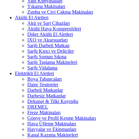
Yapı Kimyasalları
Yıkama Makinaları
Zımba ve Çivi Çakma Makinaları
Akülü El Aletleri
Akü ve Şarj Cihazları
Akülü Hava Kompresörleri
Diğer Akülü El Aletleri
IXO ve Aksesuarları
Şarjlı Darbeli Matkap
Şarjlı Kırıcı ve Deliciler
Şarjlı Somun Sıkma
Şarjlı Taşlama Makineleri
Şarjlı Vidalama
Elektrikli El Aletleri
Boya Tabancaları
Daire Testereler
Darbeli Matkaplar
Darbesiz Matkaplar
Dekupaj & Tilki Kuyruğu
DREMEL
Freze Makinaları
Gönye ve Profil Kesme Makinaları
Hava Üfleme Makinaları
Havyalar ve Ekipmanları
Kanal Kazıma Makineleri