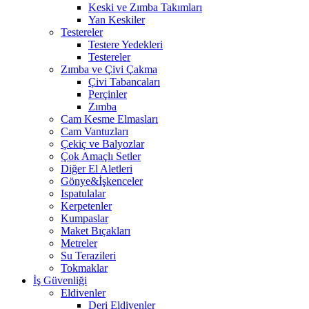
Keski ve Zımba Takımları
Yan Keskiler
Testereler
Testere Yedekleri
Testereler
Zımba ve Çivi Çakma
Çivi Tabancaları
Perçinler
Zımba
Cam Kesme Elmasları
Cam Vantuzları
Çekiç ve Balyozlar
Çok Amaçlı Setler
Diğer El Aletleri
Gönye&İşkenceler
Ispatulalar
Kerpetenler
Kumpaslar
Maket Bıçakları
Metreler
Su Terazileri
Tokmaklar
İş Güvenliği
Eldivenler
Deri Eldivenler