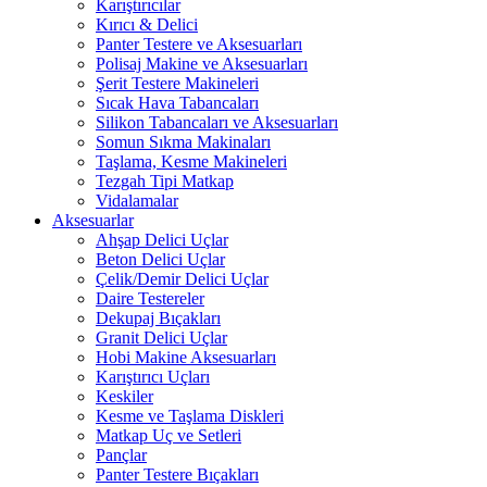
Karıştırıcılar
Kırıcı & Delici
Panter Testere ve Aksesuarları
Polisaj Makine ve Aksesuarları
Şerit Testere Makineleri
Sıcak Hava Tabancaları
Silikon Tabancaları ve Aksesuarları
Somun Sıkma Makinaları
Taşlama, Kesme Makineleri
Tezgah Tipi Matkap
Vidalamalar
Aksesuarlar
Ahşap Delici Uçlar
Beton Delici Uçlar
Çelik/Demir Delici Uçlar
Daire Testereler
Dekupaj Bıçakları
Granit Delici Uçlar
Hobi Makine Aksesuarları
Karıştırıcı Uçları
Keskiler
Kesme ve Taşlama Diskleri
Matkap Uç ve Setleri
Pançlar
Panter Testere Bıçakları