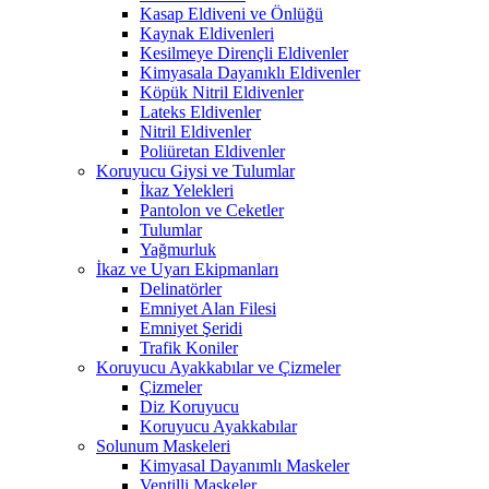
Kasap Eldiveni ve Önlüğü
Kaynak Eldivenleri
Kesilmeye Dirençli Eldivenler
Kimyasala Dayanıklı Eldivenler
Köpük Nitril Eldivenler
Lateks Eldivenler
Nitril Eldivenler
Poliüretan Eldivenler
Koruyucu Giysi ve Tulumlar
İkaz Yelekleri
Pantolon ve Ceketler
Tulumlar
Yağmurluk
İkaz ve Uyarı Ekipmanları
Delinatörler
Emniyet Alan Filesi
Emniyet Şeridi
Trafik Koniler
Koruyucu Ayakkabılar ve Çizmeler
Çizmeler
Diz Koruyucu
Koruyucu Ayakkabılar
Solunum Maskeleri
Kimyasal Dayanımlı Maskeler
Ventilli Maskeler