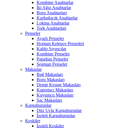
Kombine Anahtarlar
İki Ağız Anahtarlar
Boru Anahtarları
Kurbağacık Anahtarlar
Lokma Anahtarlar
Tork Anahtarları
Penseler
Ayarlı Penseler
Hortum Kelepçe Penseleri
Kablo Sıyırıcılar
Kombine Penseler
Papağan Penseler
Segman Penseler
Makaslar
Bağ Makasları
Boru Makasları
Demir Kesme Makasları
Kaportacı Makasları
Kuyumcu Makasları
Sac Makasları
Kargaburunlar
Düz Uçlu Kargaburunlar
İzoleli Kargaburunlar
Keskiler
İzoleli Keskiler