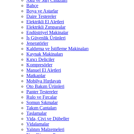
Akü ve Şarj Cihazları
Bahçe
Boya ve Astarlar
Daire Testereler
Elektrikli El Aletleri
Elektrikli Zımparalar
Endüstriyel Makinalar
İş Güvenlik Ürünleri
Jeneratörler
Kaldırma ve İstifleme Makinaları
Kaynak Makinaları
Kırıcı Deliciler
Kompresörler
Manuel El Aletleri
Matkaplar
Mobilya Hırdavatı
Oto Bakım Ürünleri
Panter Testereler
Rulo ve Fırçalar
Somun Sıkmalar
Takım Çantaları
Taşlamalar
Vida, Çivi ve Dübeller
Vidalamalar
Yalıtım Malzemeleri