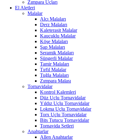
Zımpara Uçları
El Aletleri
Malalar
Alçı Malaları
Derz Malaları
Kaleterasit Malalar
Kauçuklu Malalar
Köşe Malaları
Şap Malaları
Seramik Malaları
Süngerli Malalar
Tamir Malaları
Tırfıl Malalar
Tuğla Malaları
Zımpara Malası
Tornavidalar
Kontrol Kalemleri
Düz Uçlu Tornavidalar
Yıldız Uçlu Tornavidalar
Lokma Uçlu Tornavidalar
Torx Uçlu Tornavidalar
Bits Tutucu Tornavidalar
Tornavida Setleri
Anahtarlar
Allen Anahtarlar