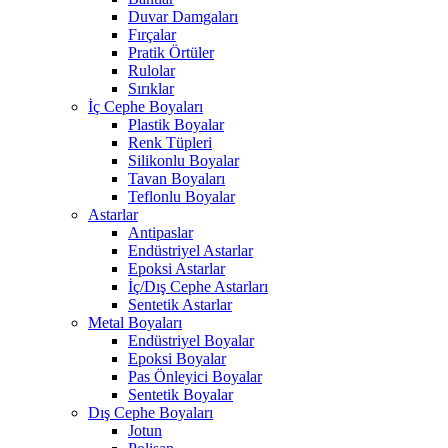
Duvar Damgaları
Fırçalar
Pratik Örtüler
Rulolar
Sırıklar
İç Cephe Boyaları
Plastik Boyalar
Renk Tüpleri
Silikonlu Boyalar
Tavan Boyaları
Teflonlu Boyalar
Astarlar
Antipaslar
Endüstriyel Astarlar
Epoksi Astarlar
İç/Dış Cephe Astarları
Sentetik Astarlar
Metal Boyaları
Endüstriyel Boyalar
Epoksi Boyalar
Pas Önleyici Boyalar
Sentetik Boyalar
Dış Cephe Boyaları
Jotun