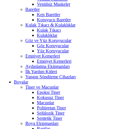
Ventilsiz Maskeler
Baretler
Kep Baretler
Koruyucu Baretler
Kulak Tıkacı & Kulaklıklar
Kulak Tıkacı
Kulaklıklar
Göz ve Yüz Koruyucular
Göz Koruyucular
Yüz Koruyucular
Emniyet Kemerleri
Emniyet Kemerleri
Aydınlatma Ekipmanları
İlk Yardım Kitleri
Yangın Söndürme Cihazları
Boyalar
Tiner ve Macunlar
Epoksi Tiner
Kokusuz Tiner
Macunlar
Poliüretan Tiner
Selülozik Tiner
Sentetik Tiner
Boya Ekipmanları
Bantlar