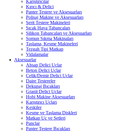
Karıştırıcılar
Kırıcı & Delici
Panter Testere ve Aksesuarları
Polisaj Makine ve Aksesuarları
Şerit Testere Makineleri
Sıcak Hava Tabancaları
Silikon Tabancaları ve Aksesuarları
Somun Sıkma Makinaları
Taşlama, Kesme Makineleri
Tezgah Tipi Matkap
Vidalamalar
Aksesuarlar
Ahşap Delici Uçlar
Beton Delici Uçlar
Çelik/Demir Delici Uçlar
Daire Testereler
Dekupaj Bıçakları
Granit Delici Uçlar
Hobi Makine Aksesuarları
Karıştırıcı Uçları
Keskiler
Kesme ve Taşlama Diskleri
Matkap Uç ve Setleri
Pançlar
Panter Testere Bıçakları