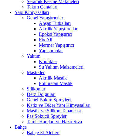
Seramik Kesme Makineleri
Takım Çantaları
Yapı Kimyasalları
Genel Yapıştırıcılar
Ahşap Tutkalları
Akrilik Yapıştırıcılar
Epoksi Yapıştırıcı
Fix All
Mermer Yapıştırıcı
Yapıştırıcılar
Yalıtım
Köpükler
Su Yalıtım Malzemeleri
Mastikler
Akrilik Mastik
Poliüretan Mastik
Silikonlar
Derz Dolguları
Genel Bakım Spreyleri
Katkı ve Diğer Yapı Kimyasalları
Mastik ve Silikon Tabancası
Pas Sökücü Spreyler
Tamir Harçları ve Hazır Sıva
Bahçe
Bahçe El Aletleri