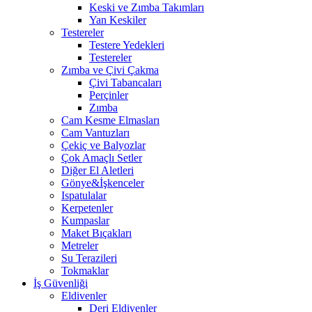
Keski ve Zımba Takımları
Yan Keskiler
Testereler
Testere Yedekleri
Testereler
Zımba ve Çivi Çakma
Çivi Tabancaları
Perçinler
Zımba
Cam Kesme Elmasları
Cam Vantuzları
Çekiç ve Balyozlar
Çok Amaçlı Setler
Diğer El Aletleri
Gönye&İşkenceler
Ispatulalar
Kerpetenler
Kumpaslar
Maket Bıçakları
Metreler
Su Terazileri
Tokmaklar
İş Güvenliği
Eldivenler
Deri Eldivenler