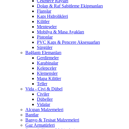
Çekmece Rayları
Dolap & Raf Sabitleme Ekipmanları
Flanşlar
Kapı Hidrolikleri
Kilitler
Menteşeler
Mobilya & Masa Ayakları
Pistonlar
PVC Kapı & Pencere Aksesuarları
Sürgüler
Bağlantı Elemanları
Gerdirmeler
Karabinalar
Kelepçeler
Klemensler
Mapa Kilitler
Teller
Vida - Çivi & Dübel
Çiviler
Dübeller
Vidalar
Alçıpan Malzemeleri
Bantlar
Banyo & Tesisat Malzemeleri
Gaz Armatürleri