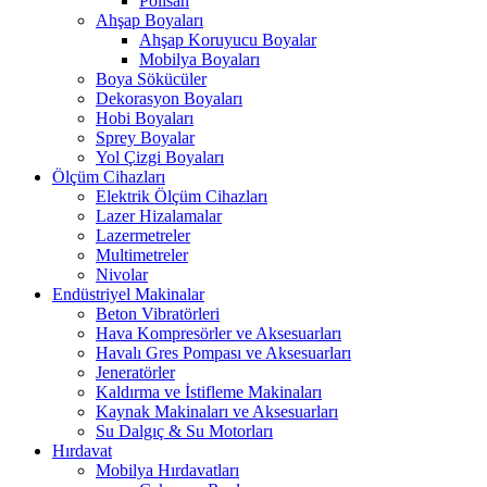
Polisan
Ahşap Boyaları
Ahşap Koruyucu Boyalar
Mobilya Boyaları
Boya Sökücüler
Dekorasyon Boyaları
Hobi Boyaları
Sprey Boyalar
Yol Çizgi Boyaları
Ölçüm Cihazları
Elektrik Ölçüm Cihazları
Lazer Hizalamalar
Lazermetreler
Multimetreler
Nivolar
Endüstriyel Makinalar
Beton Vibratörleri
Hava Kompresörler ve Aksesuarları
Havalı Gres Pompası ve Aksesuarları
Jeneratörler
Kaldırma ve İstifleme Makinaları
Kaynak Makinaları ve Aksesuarları
Su Dalgıç & Su Motorları
Hırdavat
Mobilya Hırdavatları