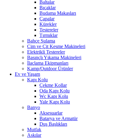
Baltalar
Bıçaklar
Budama Makasları
Çapalar
Kürekler
Testereler
Tırmıklar
Bahçe Sulama
Çim ve Çit Kesme Makineleri
Elektrikli Testereler
Basınçlı Yıkama Makineleri
İlaçlama Ekipmanları
Kamp/Outdoor Ürünler
Ev ve Yaşam
Kapı Kolu
Çekme Kollar
Oda Kapı Kolu
Wc Kapı Kolu
Yale Kapı Kolu
Banyo
Aksesuarlar
Batarya ve Armatür
Duş Başlıkları
Mutfak
Askılar