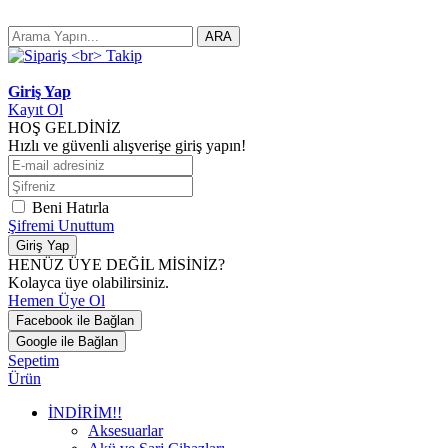
ARA
Giriş Yap
Kayıt Ol
HOŞ GELDİNİZ
Hızlı ve güvenli alışverişe giriş yapın!
Beni Hatırla
Şifremi Unuttum
Giriş Yap
HENÜZ ÜYE DEĞİL MİSİNİZ?
Kolayca üye olabilirsiniz.
Hemen Üye Ol
Facebook ile Bağlan
Google ile Bağlan
Sepetim
Ürün
İNDİRİM!!
Aksesuarlar