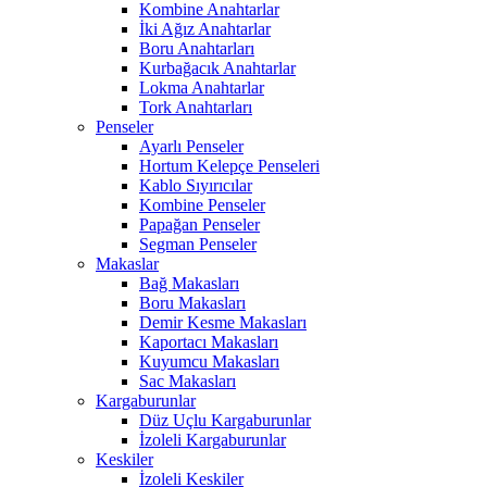
Kombine Anahtarlar
İki Ağız Anahtarlar
Boru Anahtarları
Kurbağacık Anahtarlar
Lokma Anahtarlar
Tork Anahtarları
Penseler
Ayarlı Penseler
Hortum Kelepçe Penseleri
Kablo Sıyırıcılar
Kombine Penseler
Papağan Penseler
Segman Penseler
Makaslar
Bağ Makasları
Boru Makasları
Demir Kesme Makasları
Kaportacı Makasları
Kuyumcu Makasları
Sac Makasları
Kargaburunlar
Düz Uçlu Kargaburunlar
İzoleli Kargaburunlar
Keskiler
İzoleli Keskiler