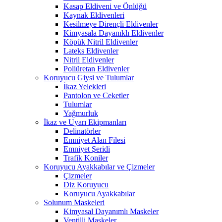
Kasap Eldiveni ve Önlüğü
Kaynak Eldivenleri
Kesilmeye Dirençli Eldivenler
Kimyasala Dayanıklı Eldivenler
Köpük Nitril Eldivenler
Lateks Eldivenler
Nitril Eldivenler
Poliüretan Eldivenler
Koruyucu Giysi ve Tulumlar
İkaz Yelekleri
Pantolon ve Ceketler
Tulumlar
Yağmurluk
İkaz ve Uyarı Ekipmanları
Delinatörler
Emniyet Alan Filesi
Emniyet Şeridi
Trafik Koniler
Koruyucu Ayakkabılar ve Çizmeler
Çizmeler
Diz Koruyucu
Koruyucu Ayakkabılar
Solunum Maskeleri
Kimyasal Dayanımlı Maskeler
Ventilli Maskeler