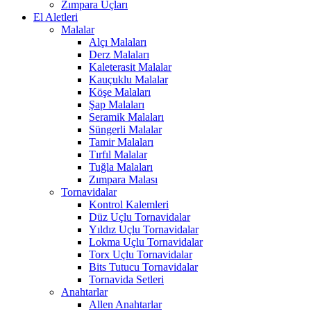
Zımpara Uçları
El Aletleri
Malalar
Alçı Malaları
Derz Malaları
Kaleterasit Malalar
Kauçuklu Malalar
Köşe Malaları
Şap Malaları
Seramik Malaları
Süngerli Malalar
Tamir Malaları
Tırfıl Malalar
Tuğla Malaları
Zımpara Malası
Tornavidalar
Kontrol Kalemleri
Düz Uçlu Tornavidalar
Yıldız Uçlu Tornavidalar
Lokma Uçlu Tornavidalar
Torx Uçlu Tornavidalar
Bits Tutucu Tornavidalar
Tornavida Setleri
Anahtarlar
Allen Anahtarlar