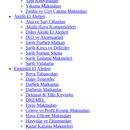
Yapı Kimyasalları
Yıkama Makinaları
Zımba ve Çivi Çakma Makinaları
Akülü El Aletleri
Akü ve Şarj Cihazları
Akülü Hava Kompresörleri
Diğer Akülü El Aletleri
IXO ve Aksesuarları
Şarjlı Darbeli Matkap
Şarjlı Kırıcı ve Deliciler
Şarjlı Somun Sıkma
Şarjlı Taşlama Makineleri
Şarjlı Vidalama
Elektrikli El Aletleri
Boya Tabancaları
Daire Testereler
Darbeli Matkaplar
Darbesiz Matkaplar
Dekupaj & Tilki Kuyruğu
DREMEL
Freze Makinaları
Gönye ve Profil Kesme Makinaları
Hava Üfleme Makinaları
Havyalar ve Ekipmanları
Kanal Kazıma Makineleri