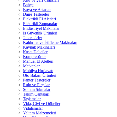
Akü ve Şarj Cihazları
Bahçe
Boya ve Astarlar
Daire Testereler
Elektrikli El Aletleri
Elektrikli Zımparalar
Endüstriyel Makinalar
İş Güvenlik Ürünleri
Jeneratörler
Kaldırma ve İstifleme Makinaları
Kaynak Makinaları
Kırıcı Deliciler
Kompresörler
Manuel El Aletleri
Matkaplar
Mobilya Hırdavatı
Oto Bakım Ürünleri
Panter Testereler
Rulo ve Fırçalar
Somun Sıkmalar
Takım Çantaları
Taşlamalar
Vida, Çivi ve Dübeller
Vidalamalar
Yalıtım Malzemeleri