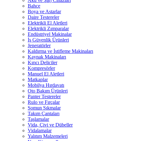
Akü ve Şarj Cihazları
Bahçe
Boya ve Astarlar
Daire Testereler
Elektrikli El Aletleri
Elektrikli Zımparalar
Endüstriyel Makinalar
İş Güvenlik Ürünleri
Jeneratörler
Kaldırma ve İstifleme Makinaları
Kaynak Makinaları
Kırıcı Deliciler
Kompresörler
Manuel El Aletleri
Matkaplar
Mobilya Hırdavatı
Oto Bakım Ürünleri
Panter Testereler
Rulo ve Fırçalar
Somun Sıkmalar
Takım Çantaları
Taşlamalar
Vida, Çivi ve Dübeller
Vidalamalar
Yalıtım Malzemeleri