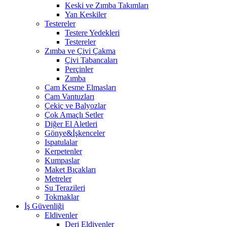
Keski ve Zımba Takımları
Yan Keskiler
Testereler
Testere Yedekleri
Testereler
Zımba ve Çivi Çakma
Çivi Tabancaları
Perçinler
Zımba
Cam Kesme Elmasları
Cam Vantuzları
Çekiç ve Balyozlar
Çok Amaçlı Setler
Diğer El Aletleri
Gönye&İşkenceler
Ispatulalar
Kerpetenler
Kumpaslar
Maket Bıçakları
Metreler
Su Terazileri
Tokmaklar
İş Güvenliği
Eldivenler
Deri Eldivenler