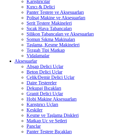
Karıştırıcılar
Kırıcı & Delici
Panter Testere ve Aksesuarları
Polisaj Makine ve Aksesuarları
Şerit Testere Makineleri
Sıcak Hava Tabancaları
Silikon Tabancaları ve Aksesuarları
Somun Sıkma Makinaları
Taşlama, Kesme Makineleri
Tezgah Tipi Matkap
Vidalamalar
Aksesuarlar
Ahşap Delici Uçlar
Beton Delici Uçlar
Çelik/Demir Delici Uçlar
Daire Testereler
Dekupaj Bıçakları
Granit Delici Uçlar
Hobi Makine Aksesuarları
Karıştırıcı Uçları
Keskiler
Kesme ve Taşlama Diskleri
Matkap Uç ve Setleri
Pançlar
Panter Testere Bıçakları