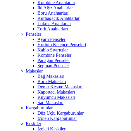
Kombine Anahtarlar
İki Ağız Anahtarlar
Boru Anahtarları
Kurbağacık Anahtarlar
Lokma Anahtarlar
Tork Anahtarları
Penseler
Ayarlı Penseler
Hortum Kelepçe Penseleri
Kablo Sıyırıcılar
Kombine Penseler
Papağan Penseler
Segman Penseler
Makaslar
Bağ Makasları
Boru Makasları
Demir Kesme Makasları
Kaportacı Makasları
Kuyumcu Makasları
Sac Makasları
Kargaburunlar
Düz Uçlu Kargaburunlar
İzoleli Kargaburunlar
Keskiler
İzoleli Keskiler