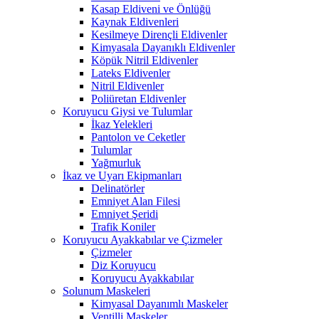
Kasap Eldiveni ve Önlüğü
Kaynak Eldivenleri
Kesilmeye Dirençli Eldivenler
Kimyasala Dayanıklı Eldivenler
Köpük Nitril Eldivenler
Lateks Eldivenler
Nitril Eldivenler
Poliüretan Eldivenler
Koruyucu Giysi ve Tulumlar
İkaz Yelekleri
Pantolon ve Ceketler
Tulumlar
Yağmurluk
İkaz ve Uyarı Ekipmanları
Delinatörler
Emniyet Alan Filesi
Emniyet Şeridi
Trafik Koniler
Koruyucu Ayakkabılar ve Çizmeler
Çizmeler
Diz Koruyucu
Koruyucu Ayakkabılar
Solunum Maskeleri
Kimyasal Dayanımlı Maskeler
Ventilli Maskeler