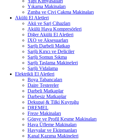
Yapı Kimyasalları
Yıkama Makinaları
Zımba ve Çivi Çakma Makinaları
Akülü El Aletleri
Akü ve Şarj Cihazları
Akülü Hava Kompresörleri
Diğer Akülü El Aletleri
IXO ve Aksesuarları
Şarjlı Darbeli Matkap
Şarjlı Kırıcı ve Deliciler
Şarjlı Somun Sıkma
Şarjlı Taşlama Makineleri
Şarjlı Vidalama
Elektrikli El Aletleri
Boya Tabancaları
Daire Testereler
Darbeli Matkaplar
Darbesiz Matkaplar
Dekupaj & Tilki Kuyruğu
DREMEL
Freze Makinaları
Gönye ve Profil Kesme Makinaları
Hava Üfleme Makinaları
Havyalar ve Ekipmanları
Kanal Kazıma Makineleri