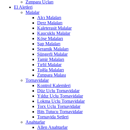
Zımpara Uçları
El Aletleri
Malalar
Alçı Malaları
Derz Malaları
Kaleterasit Malalar
Kauçuklu Malalar
Köşe Malaları
Şap Malaları
Seramik Malaları
Süngerli Malalar
Tamir Malaları
Tırfıl Malalar
Tuğla Malaları
Zımpara Malası
Tornavidalar
Kontrol Kalemleri
Düz Uçlu Tornavidalar
Yıldız Uçlu Tornavidalar
Lokma Uçlu Tornavidalar
Torx Uçlu Tornavidalar
Bits Tutucu Tornavidalar
Tornavida Setleri
Anahtarlar
Allen Anahtarlar