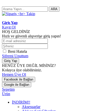
ARA
Giriş Yap
Kayıt Ol
HOŞ GELDİNİZ
Hızlı ve güvenli alışverişe giriş yapın!
Beni Hatırla
Şifremi Unuttum
Giriş Yap
HENÜZ ÜYE DEĞİL MİSİNİZ?
Kolayca üye olabilirsiniz.
Hemen Üye Ol
Facebook ile Bağlan
Google ile Bağlan
Sepetim
Ürün
İNDİRİM!!
Aksesuarlar