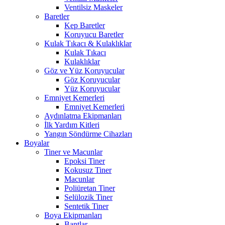
Ventilsiz Maskeler
Baretler
Kep Baretler
Koruyucu Baretler
Kulak Tıkacı & Kulaklıklar
Kulak Tıkacı
Kulaklıklar
Göz ve Yüz Koruyucular
Göz Koruyucular
Yüz Koruyucular
Emniyet Kemerleri
Emniyet Kemerleri
Aydınlatma Ekipmanları
İlk Yardım Kitleri
Yangın Söndürme Cihazları
Boyalar
Tiner ve Macunlar
Epoksi Tiner
Kokusuz Tiner
Macunlar
Poliüretan Tiner
Selülozik Tiner
Sentetik Tiner
Boya Ekipmanları
Bantlar