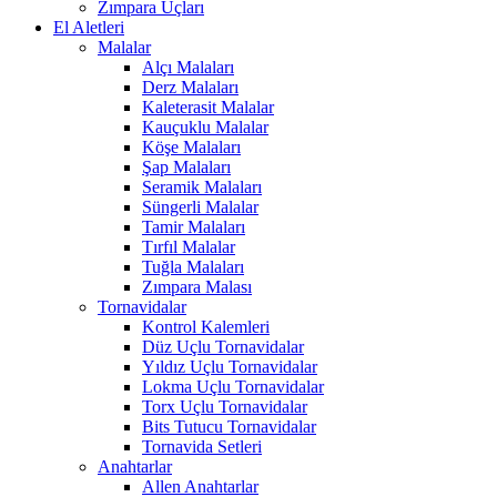
Zımpara Uçları
El Aletleri
Malalar
Alçı Malaları
Derz Malaları
Kaleterasit Malalar
Kauçuklu Malalar
Köşe Malaları
Şap Malaları
Seramik Malaları
Süngerli Malalar
Tamir Malaları
Tırfıl Malalar
Tuğla Malaları
Zımpara Malası
Tornavidalar
Kontrol Kalemleri
Düz Uçlu Tornavidalar
Yıldız Uçlu Tornavidalar
Lokma Uçlu Tornavidalar
Torx Uçlu Tornavidalar
Bits Tutucu Tornavidalar
Tornavida Setleri
Anahtarlar
Allen Anahtarlar