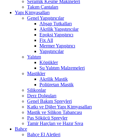
Seramik Kesme Makineleri
Takım Çantaları
Yapı Kimyasalları
Genel Yapıştırıcılar
Ahşap Tutkalları
Akrilik Yapıştırıcılar
Epoksi Yapıştırıcı
Fix All
Mermer Yapıştırıcı
Yapıştırıcılar
Yalıtım
Köpükler
Su Yalıtım Malzemeleri
Mastikler
Akrilik Mastik
Poliüretan Mastik
Silikonlar
Derz Dolguları
Genel Bakım Spreyleri
Katkı ve Diğer Yapı Kimyasalları
Mastik ve Silikon Tabancası
Pas Sökücü Spreyler
Tamir Harçları ve Hazır Sıva
Bahçe
Bahçe El Aletleri