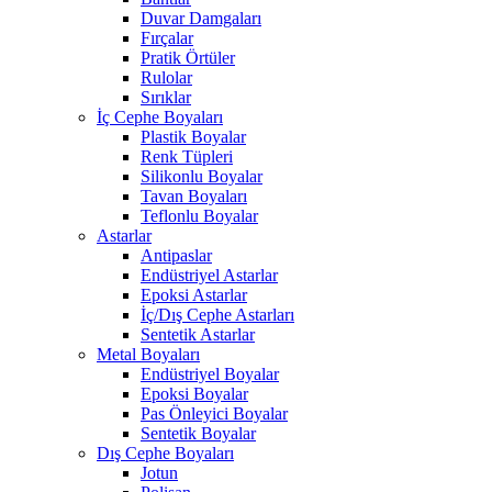
Duvar Damgaları
Fırçalar
Pratik Örtüler
Rulolar
Sırıklar
İç Cephe Boyaları
Plastik Boyalar
Renk Tüpleri
Silikonlu Boyalar
Tavan Boyaları
Teflonlu Boyalar
Astarlar
Antipaslar
Endüstriyel Astarlar
Epoksi Astarlar
İç/Dış Cephe Astarları
Sentetik Astarlar
Metal Boyaları
Endüstriyel Boyalar
Epoksi Boyalar
Pas Önleyici Boyalar
Sentetik Boyalar
Dış Cephe Boyaları
Jotun