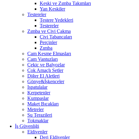
Keski ve Zımba Takımları
Yan Keskiler
Testereler
Testere Yedekleri
Testereler
Zımba ve Çivi Çakma
Çivi Tabancaları
Perçinler
Zımba
Cam Kesme Elmasları
Cam Vantuzları
Çekiç ve Balyozlar
Çok Amaçlı Setler
Diğer El Aletleri
Gönye&İşkenceler
Ispatulalar
Kerpetenler
Kumpaslar
Maket Bıçakları
Metreler
Su Terazileri
Tokmaklar
İş Güvenliği
Eldivenler
Deri Eldivenler