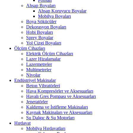
Polisan
Ahşap Boyaları
Ahşap Koruyucu Boyalar
Mobilya Boyaları
Boya Sökücüler
Dekorasyon Boyaları
Hobi Boyaları
Sprey Boyalar
Yol Çizgi Boyaları
Ölçüm Cihazları
Elektrik Ölçüm Cihazları
Lazer Hizalamalar
Lazermetreler
Multimetreler
Nivolar
Endüstriyel Makinalar
Beton Vibratörleri
Hava Kompresörler ve Aksesuarları
Havalı Gres Pompası ve Aksesuarları
Jeneratörler
Kaldırma ve İstifleme Makinaları
Kaynak Makinaları ve Aksesuarları
Su Dalgıç & Su Motorları
Hırdavat
Mobilya Hırdavatları