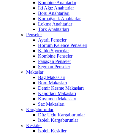
Kombine Anahtarlar
İki Ağız Anahtarlar
Boru Anahtarları
Kurbağacık Anahtarlar
Lokma Anahtarlar
Tork Anahtarları
Penseler
Ayarlı Penseler
Hortum Kelepçe Penseleri
Kablo Sıyırıcılar
Kombine Penseler
Papağan Penseler
Segman Penseler
Makaslar
Bağ Makasları
Boru Makasları
Demir Kesme Makasları
Kaportacı Makasları
Kuyumcu Makasları
Sac Makasları
Kargaburunlar
Düz Uçlu Kargaburunlar
İzoleli Kargaburunlar
Keskiler
İzoleli Keskiler