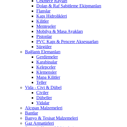
Çekmece Rayları
Dolap & Raf Sabitleme Ekipmanları
Flanşlar
Kapı Hidrolikleri
Kilitler
Menteşeler
Mobilya & Masa Ayakları
Pistonlar
PVC Kapı & Pencere Aksesuarları
Sürgüler
Bağlantı Elemanları
Gerdirmeler
Karabinalar
Kelepçeler
Klemensler
Mapa Kilitler
Teller
Vida - Çivi & Dübel
Çiviler
Dübeller
Vidalar
Alçıpan Malzemeleri
Bantlar
Banyo & Tesisat Malzemeleri
Gaz Armatürleri