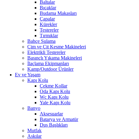
Baltalar
Bıçaklar
Budama Makasları
Çapalar
Kürekler
Testereler
Tırmıklar
Bahçe Sulama
Çim ve Çit Kesme Makineleri
Elektrikli Testereler
Basınçlı Yıkama Makineleri
İlaçlama Ekipmanları
Kamp/Outdoor Ürünler
Ev ve Yaşam
Kapı Kolu
Çekme Kollar
Oda Kapı Kolu
Wc Kapı Kolu
Yale Kapı Kolu
Banyo
Aksesuarlar
Batarya ve Armatür
Duş Başlıkları
Mutfak
Askılar