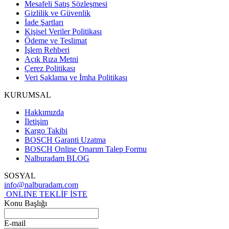
Mesafeli Satış Sözleşmesi
Gizlilik ve Güvenlik
İade Şartları
Kişisel Veriler Politikası
Ödeme ve Teslimat
İşlem Rehberi
Açık Rıza Metni
Çerez Politikası
Veri Saklama ve İmha Politikası
KURUMSAL
Hakkımızda
İletişim
Kargo Takibi
BOSCH Garanti Uzatma
BOSCH Online Onarım Talep Formu
Nalburadam BLOG
SOSYAL
info@nalburadam.com
ONLINE TEKLİF İSTE
Konu Başlığı
E-mail