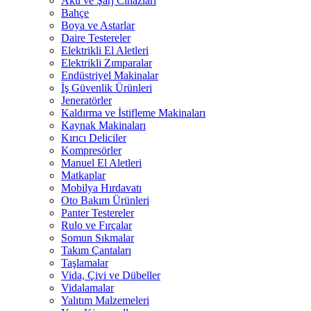
Akü ve Şarj Cihazları
Bahçe
Boya ve Astarlar
Daire Testereler
Elektrikli El Aletleri
Elektrikli Zımparalar
Endüstriyel Makinalar
İş Güvenlik Ürünleri
Jeneratörler
Kaldırma ve İstifleme Makinaları
Kaynak Makinaları
Kırıcı Deliciler
Kompresörler
Manuel El Aletleri
Matkaplar
Mobilya Hırdavatı
Oto Bakım Ürünleri
Panter Testereler
Rulo ve Fırçalar
Somun Sıkmalar
Takım Çantaları
Taşlamalar
Vida, Çivi ve Dübeller
Vidalamalar
Yalıtım Malzemeleri