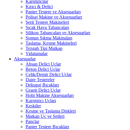
Karıştırıcılar
Kırıcı & Delici
Panter Testere ve Aksesuarları
Polisaj Makine ve Aksesuarları
Şerit Testere Makineleri
Sıcak Hava Tabancaları
Silikon Tabancaları ve Aksesuarları
Somun Sıkma Makinaları
Taşlama, Kesme Makineleri
Tezgah Tipi Matkap
Vidalamalar
Aksesuarlar
Ahşap Delici Uçlar
Beton Delici Uçlar
Çelik/Demir Delici Uçlar
Daire Testereler
Dekupaj Bıçakları
Granit Delici Uçlar
Hobi Makine Aksesuarları
Karıştırıcı Uçları
Keskiler
Kesme ve Taşlama Diskleri
Matkap Uç ve Setleri
Pançlar
Panter Testere Bıçakları