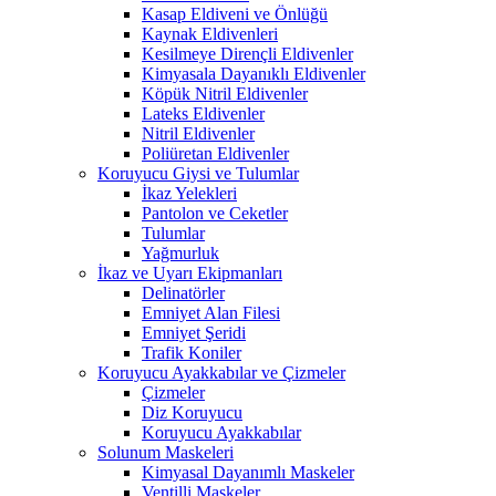
Kasap Eldiveni ve Önlüğü
Kaynak Eldivenleri
Kesilmeye Dirençli Eldivenler
Kimyasala Dayanıklı Eldivenler
Köpük Nitril Eldivenler
Lateks Eldivenler
Nitril Eldivenler
Poliüretan Eldivenler
Koruyucu Giysi ve Tulumlar
İkaz Yelekleri
Pantolon ve Ceketler
Tulumlar
Yağmurluk
İkaz ve Uyarı Ekipmanları
Delinatörler
Emniyet Alan Filesi
Emniyet Şeridi
Trafik Koniler
Koruyucu Ayakkabılar ve Çizmeler
Çizmeler
Diz Koruyucu
Koruyucu Ayakkabılar
Solunum Maskeleri
Kimyasal Dayanımlı Maskeler
Ventilli Maskeler