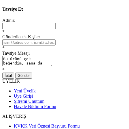
Tavsiye Et
Adınız
*
Gönderilecek Kişiler
*
Tavsiye Mesajı
*
İptal
Gönder
ÜYELİK
Yeni Üyelik
Üye Girişi
Şifremi Unuttum
Havale Bildirim Formu
ALIŞVERİŞ
KVKK Veri Öznesi Başvuru Formu