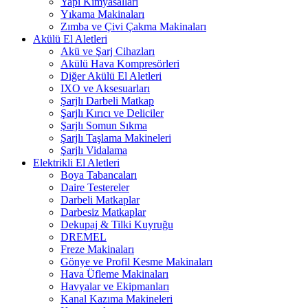
Yapı Kimyasalları
Yıkama Makinaları
Zımba ve Çivi Çakma Makinaları
Akülü El Aletleri
Akü ve Şarj Cihazları
Akülü Hava Kompresörleri
Diğer Akülü El Aletleri
IXO ve Aksesuarları
Şarjlı Darbeli Matkap
Şarjlı Kırıcı ve Deliciler
Şarjlı Somun Sıkma
Şarjlı Taşlama Makineleri
Şarjlı Vidalama
Elektrikli El Aletleri
Boya Tabancaları
Daire Testereler
Darbeli Matkaplar
Darbesiz Matkaplar
Dekupaj & Tilki Kuyruğu
DREMEL
Freze Makinaları
Gönye ve Profil Kesme Makinaları
Hava Üfleme Makinaları
Havyalar ve Ekipmanları
Kanal Kazıma Makineleri