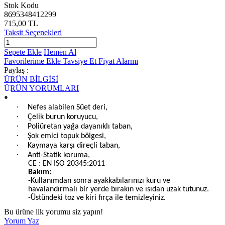
Stok Kodu
8695348412299
715,00 TL
Taksit Seçenekleri
Sepete Ekle
Hemen Al
Favorilerime Ekle
Tavsiye Et
Fiyat Alarmı
Paylaş :
ÜRÜN BİLGİSİ
ÜRÜN YORUMLARI
•
·
Nefes alabilen Süet deri,
·
Çelik burun koruyucu,
·
Poliüretan yağa dayanıklı taban,
·
Şok emici topuk bölgesi,
·
Kaymaya karşı direçli taban,
·
Anti-Statik koruma,
CE : EN ISO 20345:2011
Bakım:
-Kullanımdan sonra ayakkabılarınızı kuru ve
havalandırmalı bir yerde bırakın ve ısıdan uzak tutunuz.
-Üstündeki toz ve kiri fırça ile temizleyiniz.
Bu ürüne ilk yorumu siz yapın!
Yorum Yaz