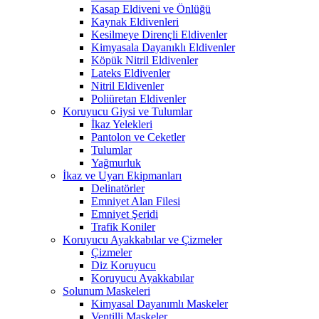
Kasap Eldiveni ve Önlüğü
Kaynak Eldivenleri
Kesilmeye Dirençli Eldivenler
Kimyasala Dayanıklı Eldivenler
Köpük Nitril Eldivenler
Lateks Eldivenler
Nitril Eldivenler
Poliüretan Eldivenler
Koruyucu Giysi ve Tulumlar
İkaz Yelekleri
Pantolon ve Ceketler
Tulumlar
Yağmurluk
İkaz ve Uyarı Ekipmanları
Delinatörler
Emniyet Alan Filesi
Emniyet Şeridi
Trafik Koniler
Koruyucu Ayakkabılar ve Çizmeler
Çizmeler
Diz Koruyucu
Koruyucu Ayakkabılar
Solunum Maskeleri
Kimyasal Dayanımlı Maskeler
Ventilli Maskeler