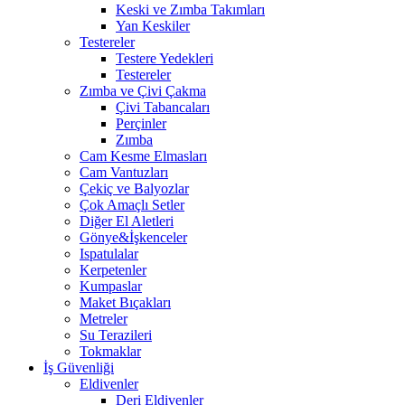
Keski ve Zımba Takımları
Yan Keskiler
Testereler
Testere Yedekleri
Testereler
Zımba ve Çivi Çakma
Çivi Tabancaları
Perçinler
Zımba
Cam Kesme Elmasları
Cam Vantuzları
Çekiç ve Balyozlar
Çok Amaçlı Setler
Diğer El Aletleri
Gönye&İşkenceler
Ispatulalar
Kerpetenler
Kumpaslar
Maket Bıçakları
Metreler
Su Terazileri
Tokmaklar
İş Güvenliği
Eldivenler
Deri Eldivenler