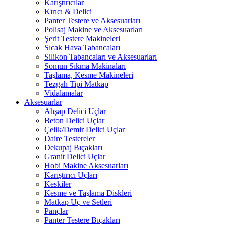
Karıştırıcılar
Kırıcı & Delici
Panter Testere ve Aksesuarları
Polisaj Makine ve Aksesuarları
Şerit Testere Makineleri
Sıcak Hava Tabancaları
Silikon Tabancaları ve Aksesuarları
Somun Sıkma Makinaları
Taşlama, Kesme Makineleri
Tezgah Tipi Matkap
Vidalamalar
Aksesuarlar
Ahşap Delici Uçlar
Beton Delici Uçlar
Çelik/Demir Delici Uçlar
Daire Testereler
Dekupaj Bıçakları
Granit Delici Uçlar
Hobi Makine Aksesuarları
Karıştırıcı Uçları
Keskiler
Kesme ve Taşlama Diskleri
Matkap Uç ve Setleri
Pançlar
Panter Testere Bıçakları