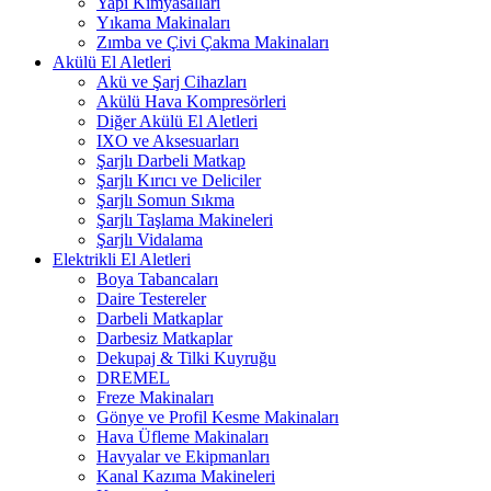
Yapı Kimyasalları
Yıkama Makinaları
Zımba ve Çivi Çakma Makinaları
Akülü El Aletleri
Akü ve Şarj Cihazları
Akülü Hava Kompresörleri
Diğer Akülü El Aletleri
IXO ve Aksesuarları
Şarjlı Darbeli Matkap
Şarjlı Kırıcı ve Deliciler
Şarjlı Somun Sıkma
Şarjlı Taşlama Makineleri
Şarjlı Vidalama
Elektrikli El Aletleri
Boya Tabancaları
Daire Testereler
Darbeli Matkaplar
Darbesiz Matkaplar
Dekupaj & Tilki Kuyruğu
DREMEL
Freze Makinaları
Gönye ve Profil Kesme Makinaları
Hava Üfleme Makinaları
Havyalar ve Ekipmanları
Kanal Kazıma Makineleri