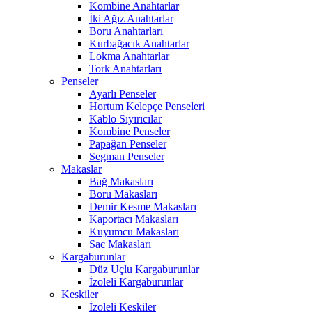
Kombine Anahtarlar
İki Ağız Anahtarlar
Boru Anahtarları
Kurbağacık Anahtarlar
Lokma Anahtarlar
Tork Anahtarları
Penseler
Ayarlı Penseler
Hortum Kelepçe Penseleri
Kablo Sıyırıcılar
Kombine Penseler
Papağan Penseler
Segman Penseler
Makaslar
Bağ Makasları
Boru Makasları
Demir Kesme Makasları
Kaportacı Makasları
Kuyumcu Makasları
Sac Makasları
Kargaburunlar
Düz Uçlu Kargaburunlar
İzoleli Kargaburunlar
Keskiler
İzoleli Keskiler