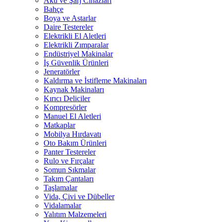
Akü ve Şarj Cihazları
Bahçe
Boya ve Astarlar
Daire Testereler
Elektrikli El Aletleri
Elektrikli Zımparalar
Endüstriyel Makinalar
İş Güvenlik Ürünleri
Jeneratörler
Kaldırma ve İstifleme Makinaları
Kaynak Makinaları
Kırıcı Deliciler
Kompresörler
Manuel El Aletleri
Matkaplar
Mobilya Hırdavatı
Oto Bakım Ürünleri
Panter Testereler
Rulo ve Fırçalar
Somun Sıkmalar
Takım Çantaları
Taşlamalar
Vida, Çivi ve Dübeller
Vidalamalar
Yalıtım Malzemeleri