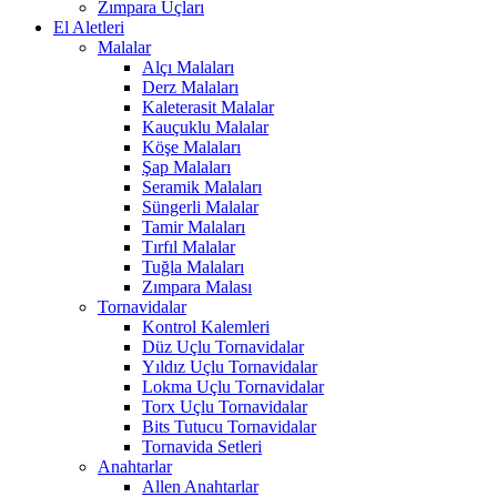
Zımpara Uçları
El Aletleri
Malalar
Alçı Malaları
Derz Malaları
Kaleterasit Malalar
Kauçuklu Malalar
Köşe Malaları
Şap Malaları
Seramik Malaları
Süngerli Malalar
Tamir Malaları
Tırfıl Malalar
Tuğla Malaları
Zımpara Malası
Tornavidalar
Kontrol Kalemleri
Düz Uçlu Tornavidalar
Yıldız Uçlu Tornavidalar
Lokma Uçlu Tornavidalar
Torx Uçlu Tornavidalar
Bits Tutucu Tornavidalar
Tornavida Setleri
Anahtarlar
Allen Anahtarlar