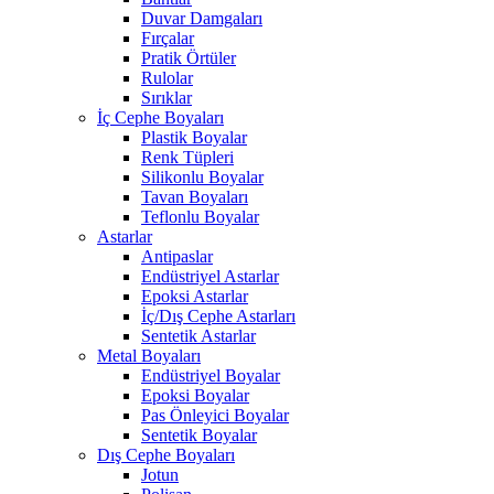
Duvar Damgaları
Fırçalar
Pratik Örtüler
Rulolar
Sırıklar
İç Cephe Boyaları
Plastik Boyalar
Renk Tüpleri
Silikonlu Boyalar
Tavan Boyaları
Teflonlu Boyalar
Astarlar
Antipaslar
Endüstriyel Astarlar
Epoksi Astarlar
İç/Dış Cephe Astarları
Sentetik Astarlar
Metal Boyaları
Endüstriyel Boyalar
Epoksi Boyalar
Pas Önleyici Boyalar
Sentetik Boyalar
Dış Cephe Boyaları
Jotun