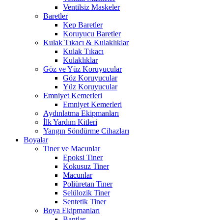
Ventilsiz Maskeler
Baretler
Kep Baretler
Koruyucu Baretler
Kulak Tıkacı & Kulaklıklar
Kulak Tıkacı
Kulaklıklar
Göz ve Yüz Koruyucular
Göz Koruyucular
Yüz Koruyucular
Emniyet Kemerleri
Emniyet Kemerleri
Aydınlatma Ekipmanları
İlk Yardım Kitleri
Yangın Söndürme Cihazları
Boyalar
Tiner ve Macunlar
Epoksi Tiner
Kokusuz Tiner
Macunlar
Poliüretan Tiner
Selülozik Tiner
Sentetik Tiner
Boya Ekipmanları
Bantlar