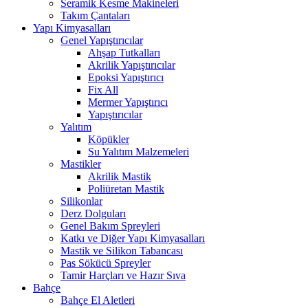
Seramik Kesme Makineleri
Takım Çantaları
Yapı Kimyasalları
Genel Yapıştırıcılar
Ahşap Tutkalları
Akrilik Yapıştırıcılar
Epoksi Yapıştırıcı
Fix All
Mermer Yapıştırıcı
Yapıştırıcılar
Yalıtım
Köpükler
Su Yalıtım Malzemeleri
Mastikler
Akrilik Mastik
Poliüretan Mastik
Silikonlar
Derz Dolguları
Genel Bakım Spreyleri
Katkı ve Diğer Yapı Kimyasalları
Mastik ve Silikon Tabancası
Pas Sökücü Spreyler
Tamir Harçları ve Hazır Sıva
Bahçe
Bahçe El Aletleri