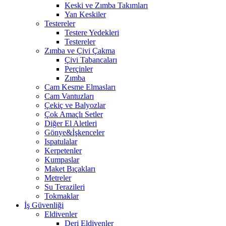
Keski ve Zımba Takımları
Yan Keskiler
Testereler
Testere Yedekleri
Testereler
Zımba ve Çivi Çakma
Çivi Tabancaları
Perçinler
Zımba
Cam Kesme Elmasları
Cam Vantuzları
Çekiç ve Balyozlar
Çok Amaçlı Setler
Diğer El Aletleri
Gönye&İşkenceler
Ispatulalar
Kerpetenler
Kumpaslar
Maket Bıçakları
Metreler
Su Terazileri
Tokmaklar
İş Güvenliği
Eldivenler
Deri Eldivenler