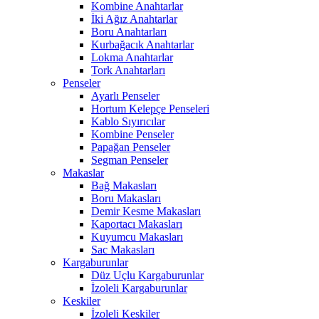
Kombine Anahtarlar
İki Ağız Anahtarlar
Boru Anahtarları
Kurbağacık Anahtarlar
Lokma Anahtarlar
Tork Anahtarları
Penseler
Ayarlı Penseler
Hortum Kelepçe Penseleri
Kablo Sıyırıcılar
Kombine Penseler
Papağan Penseler
Segman Penseler
Makaslar
Bağ Makasları
Boru Makasları
Demir Kesme Makasları
Kaportacı Makasları
Kuyumcu Makasları
Sac Makasları
Kargaburunlar
Düz Uçlu Kargaburunlar
İzoleli Kargaburunlar
Keskiler
İzoleli Keskiler