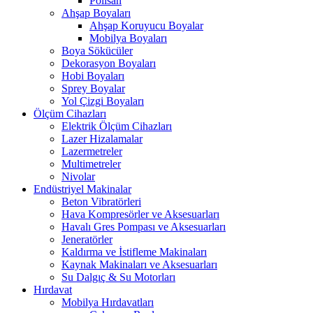
Polisan
Ahşap Boyaları
Ahşap Koruyucu Boyalar
Mobilya Boyaları
Boya Sökücüler
Dekorasyon Boyaları
Hobi Boyaları
Sprey Boyalar
Yol Çizgi Boyaları
Ölçüm Cihazları
Elektrik Ölçüm Cihazları
Lazer Hizalamalar
Lazermetreler
Multimetreler
Nivolar
Endüstriyel Makinalar
Beton Vibratörleri
Hava Kompresörler ve Aksesuarları
Havalı Gres Pompası ve Aksesuarları
Jeneratörler
Kaldırma ve İstifleme Makinaları
Kaynak Makinaları ve Aksesuarları
Su Dalgıç & Su Motorları
Hırdavat
Mobilya Hırdavatları