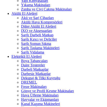
Yapı Kimyasalları
Yıkama Makinaları
Zımba ve Çivi Çakma Makinaları
Akülü El Aletleri
Akü ve Şarj Cihazları
Akülü Hava Kompresörleri
Diğer Akülü El Aletleri
IXO ve Aksesuarları
Şarjlı Darbeli Matkap
Şarjlı Kırıcı ve Deliciler
Şarjlı Somun Sıkma
Şarjlı Taşlama Makineleri
Şarjlı Vidalama
Elektrikli El Aletleri
Boya Tabancaları
Daire Testereler
Darbeli Matkaplar
Darbesiz Matkaplar
Dekupaj & Tilki Kuyruğu
DREMEL
Freze Makinaları
Gönye ve Profil Kesme Makinaları
Hava Üfleme Makinaları
Havyalar ve Ekipmanları
Kanal Kazıma Makineleri