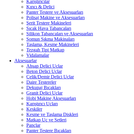
Karıştırıcılar
Kırıcı & Delici
Panter Testere ve Aksesuarları
Polisaj Makine ve Aksesuarları
Şerit Testere Makineleri
Sıcak Hava Tabancaları
Silikon Tabancaları ve Aksesuarları
Somun Sıkma Makinaları
Taşlama, Kesme Makineleri
Tezgah Tipi Matkap
Vidalamalar
Aksesuarlar
Ahşap Delici Uçlar
Beton Delici Uçlar
Çelik/Demir Delici Uçlar
Daire Testereler
Dekupaj Bıçakları
Granit Delici Uçlar
Hobi Makine Aksesuarları
Karıştırıcı Uçları
Keskiler
Kesme ve Taşlama Diskleri
Matkap Uç ve Setleri
Pançlar
Panter Testere Bıçakları