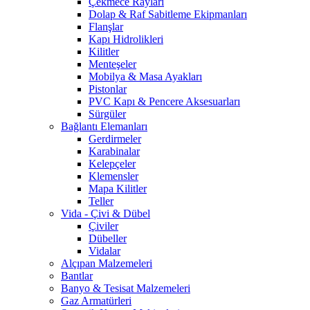
Çekmece Rayları
Dolap & Raf Sabitleme Ekipmanları
Flanşlar
Kapı Hidrolikleri
Kilitler
Menteşeler
Mobilya & Masa Ayakları
Pistonlar
PVC Kapı & Pencere Aksesuarları
Sürgüler
Bağlantı Elemanları
Gerdirmeler
Karabinalar
Kelepçeler
Klemensler
Mapa Kilitler
Teller
Vida - Çivi & Dübel
Çiviler
Dübeller
Vidalar
Alçıpan Malzemeleri
Bantlar
Banyo & Tesisat Malzemeleri
Gaz Armatürleri