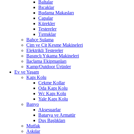
Baltalar
Bıçaklar
Budama Makasları
Çapalar
Kürekler
Testereler
Tırmıklar
Bahçe Sulama
Çim ve Çit Kesme Makineleri
Elektrikli Testereler
Basınçlı Yıkama Makineleri
İlaçlama Ekipmanları
Kamp/Outdoor Ürünler
Ev ve Yaşam
Kapı Kolu
Çekme Kollar
Oda Kapı Kolu
Wc Kapı Kolu
Yale Kapı Kolu
Banyo
Aksesuarlar
Batarya ve Armatür
Duş Başlıkları
Mutfak
Askılar