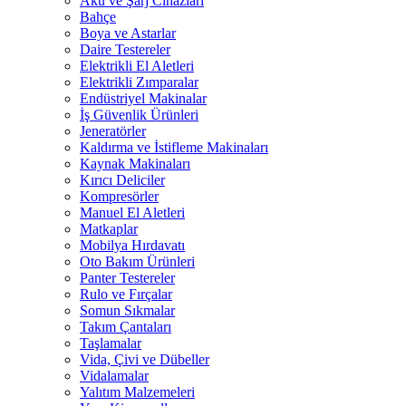
Akü ve Şarj Cihazları
Bahçe
Boya ve Astarlar
Daire Testereler
Elektrikli El Aletleri
Elektrikli Zımparalar
Endüstriyel Makinalar
İş Güvenlik Ürünleri
Jeneratörler
Kaldırma ve İstifleme Makinaları
Kaynak Makinaları
Kırıcı Deliciler
Kompresörler
Manuel El Aletleri
Matkaplar
Mobilya Hırdavatı
Oto Bakım Ürünleri
Panter Testereler
Rulo ve Fırçalar
Somun Sıkmalar
Takım Çantaları
Taşlamalar
Vida, Çivi ve Dübeller
Vidalamalar
Yalıtım Malzemeleri