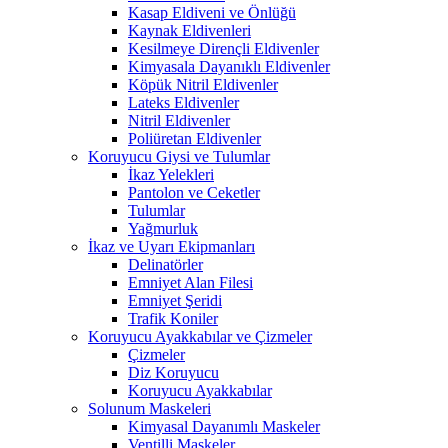
Kasap Eldiveni ve Önlüğü
Kaynak Eldivenleri
Kesilmeye Dirençli Eldivenler
Kimyasala Dayanıklı Eldivenler
Köpük Nitril Eldivenler
Lateks Eldivenler
Nitril Eldivenler
Poliüretan Eldivenler
Koruyucu Giysi ve Tulumlar
İkaz Yelekleri
Pantolon ve Ceketler
Tulumlar
Yağmurluk
İkaz ve Uyarı Ekipmanları
Delinatörler
Emniyet Alan Filesi
Emniyet Şeridi
Trafik Koniler
Koruyucu Ayakkabılar ve Çizmeler
Çizmeler
Diz Koruyucu
Koruyucu Ayakkabılar
Solunum Maskeleri
Kimyasal Dayanımlı Maskeler
Ventilli Maskeler