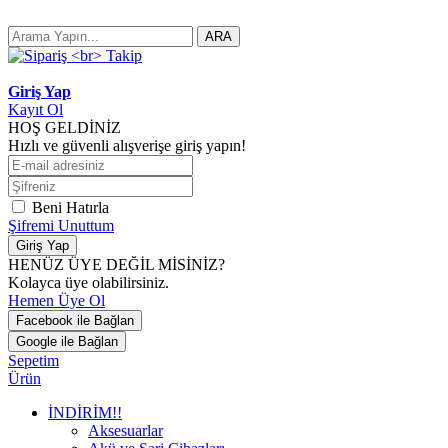
ARA
Giriş Yap
Kayıt Ol
HOŞ GELDİNİZ
Hızlı ve güvenli alışverişe giriş yapın!
Beni Hatırla
Şifremi Unuttum
Giriş Yap
HENÜZ ÜYE DEĞİL MİSİNİZ?
Kolayca üye olabilirsiniz.
Hemen Üye Ol
Facebook ile Bağlan
Google ile Bağlan
Sepetim
Ürün
İNDİRİM!!
Aksesuarlar