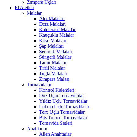
Zımpara Uçları
El Aletleri
Malalar
Alçı Malaları
Derz Malaları
Kaleterasit Malalar
Kauçuklu Malalar
Köşe Malaları
Şap Malaları
Seramik Malaları
Süngerli Malalar
Tamir Malaları
Tırfıl Malalar
Tuğla Malaları
Zımpara Malası
Tornavidalar
Kontrol Kalemleri
Düz Uçlu Tornavidalar
Yıldız Uçlu Tornavidalar
Lokma Uçlu Tornavidalar
Torx Uçlu Tornavidalar
Bits Tutucu Tornavidalar
Tornavida Setleri
Anahtarlar
Allen Anahtarlar