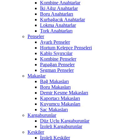
Kombine Anahtarlar
İki Ağız Anahtarlar
Boru Anahtarları
Kurbağacık Anahtarlar
Lokma Anahtarlar
Tork Anahtarları
Penseler
Ayarlı Penseler
Hortum Kelepçe Penseleri
Kablo Sıyırıcılar
Kombine Penseler
Papağan Penseler
Segman Penseler
Makaslar
Bağ Makasları
Boru Makasları
Demir Kesme Makasları
Kaportacı Makasları
Kuyumcu Makasları
Sac Makasları
Kargaburunlar
Düz Uçlu Kargaburunlar
İzoleli Kargaburunlar
Keskiler
İzoleli Keskiler