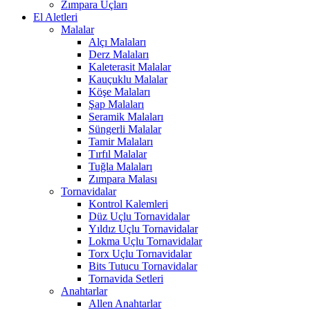
Zımpara Uçları
El Aletleri
Malalar
Alçı Malaları
Derz Malaları
Kaleterasit Malalar
Kauçuklu Malalar
Köşe Malaları
Şap Malaları
Seramik Malaları
Süngerli Malalar
Tamir Malaları
Tırfıl Malalar
Tuğla Malaları
Zımpara Malası
Tornavidalar
Kontrol Kalemleri
Düz Uçlu Tornavidalar
Yıldız Uçlu Tornavidalar
Lokma Uçlu Tornavidalar
Torx Uçlu Tornavidalar
Bits Tutucu Tornavidalar
Tornavida Setleri
Anahtarlar
Allen Anahtarlar