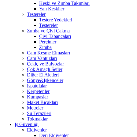
Keski ve Zımba Takımları
Yan Keskiler
Testereler
Testere Yedekleri
Testereler
Zımba ve Çivi Çakma
Çivi Tabancaları
Perçinler
Zımba
Cam Kesme Elmasları
Cam Vantuzları
Çekiç ve Balyozlar
Çok Amaçlı Setler
Diğer El Aletleri
Gönye&İşkenceler
Ispatulalar
Kerpetenler
Kumpaslar
Maket Bıçakları
Metreler
Su Terazileri
Tokmaklar
İş Güvenliği
Eldivenler
Deri Eldivenler