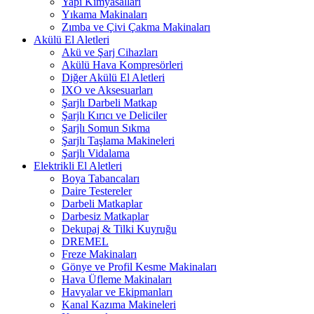
Yapı Kimyasalları
Yıkama Makinaları
Zımba ve Çivi Çakma Makinaları
Akülü El Aletleri
Akü ve Şarj Cihazları
Akülü Hava Kompresörleri
Diğer Akülü El Aletleri
IXO ve Aksesuarları
Şarjlı Darbeli Matkap
Şarjlı Kırıcı ve Deliciler
Şarjlı Somun Sıkma
Şarjlı Taşlama Makineleri
Şarjlı Vidalama
Elektrikli El Aletleri
Boya Tabancaları
Daire Testereler
Darbeli Matkaplar
Darbesiz Matkaplar
Dekupaj & Tilki Kuyruğu
DREMEL
Freze Makinaları
Gönye ve Profil Kesme Makinaları
Hava Üfleme Makinaları
Havyalar ve Ekipmanları
Kanal Kazıma Makineleri