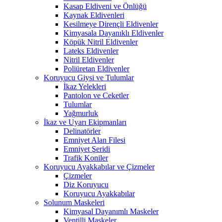
Kasap Eldiveni ve Önlüğü
Kaynak Eldivenleri
Kesilmeye Dirençli Eldivenler
Kimyasala Dayanıklı Eldivenler
Köpük Nitril Eldivenler
Lateks Eldivenler
Nitril Eldivenler
Poliüretan Eldivenler
Koruyucu Giysi ve Tulumlar
İkaz Yelekleri
Pantolon ve Ceketler
Tulumlar
Yağmurluk
İkaz ve Uyarı Ekipmanları
Delinatörler
Emniyet Alan Filesi
Emniyet Şeridi
Trafik Koniler
Koruyucu Ayakkabılar ve Çizmeler
Çizmeler
Diz Koruyucu
Koruyucu Ayakkabılar
Solunum Maskeleri
Kimyasal Dayanımlı Maskeler
Ventilli Maskeler