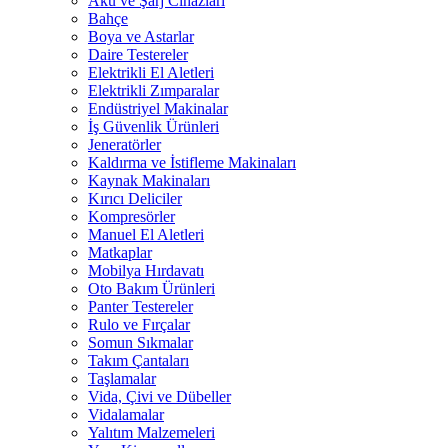
Akü ve Şarj Cihazları
Bahçe
Boya ve Astarlar
Daire Testereler
Elektrikli El Aletleri
Elektrikli Zımparalar
Endüstriyel Makinalar
İş Güvenlik Ürünleri
Jeneratörler
Kaldırma ve İstifleme Makinaları
Kaynak Makinaları
Kırıcı Deliciler
Kompresörler
Manuel El Aletleri
Matkaplar
Mobilya Hırdavatı
Oto Bakım Ürünleri
Panter Testereler
Rulo ve Fırçalar
Somun Sıkmalar
Takım Çantaları
Taşlamalar
Vida, Çivi ve Dübeller
Vidalamalar
Yalıtım Malzemeleri