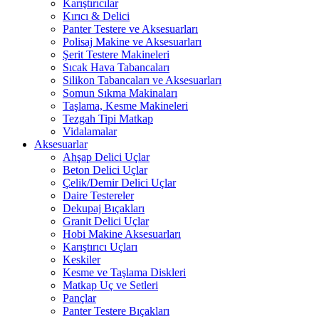
Karıştırıcılar
Kırıcı & Delici
Panter Testere ve Aksesuarları
Polisaj Makine ve Aksesuarları
Şerit Testere Makineleri
Sıcak Hava Tabancaları
Silikon Tabancaları ve Aksesuarları
Somun Sıkma Makinaları
Taşlama, Kesme Makineleri
Tezgah Tipi Matkap
Vidalamalar
Aksesuarlar
Ahşap Delici Uçlar
Beton Delici Uçlar
Çelik/Demir Delici Uçlar
Daire Testereler
Dekupaj Bıçakları
Granit Delici Uçlar
Hobi Makine Aksesuarları
Karıştırıcı Uçları
Keskiler
Kesme ve Taşlama Diskleri
Matkap Uç ve Setleri
Pançlar
Panter Testere Bıçakları