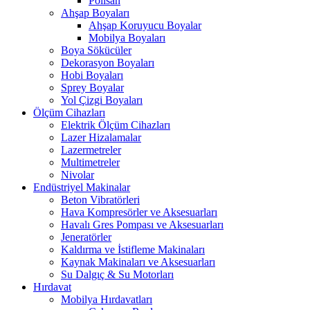
Polisan
Ahşap Boyaları
Ahşap Koruyucu Boyalar
Mobilya Boyaları
Boya Sökücüler
Dekorasyon Boyaları
Hobi Boyaları
Sprey Boyalar
Yol Çizgi Boyaları
Ölçüm Cihazları
Elektrik Ölçüm Cihazları
Lazer Hizalamalar
Lazermetreler
Multimetreler
Nivolar
Endüstriyel Makinalar
Beton Vibratörleri
Hava Kompresörler ve Aksesuarları
Havalı Gres Pompası ve Aksesuarları
Jeneratörler
Kaldırma ve İstifleme Makinaları
Kaynak Makinaları ve Aksesuarları
Su Dalgıç & Su Motorları
Hırdavat
Mobilya Hırdavatları