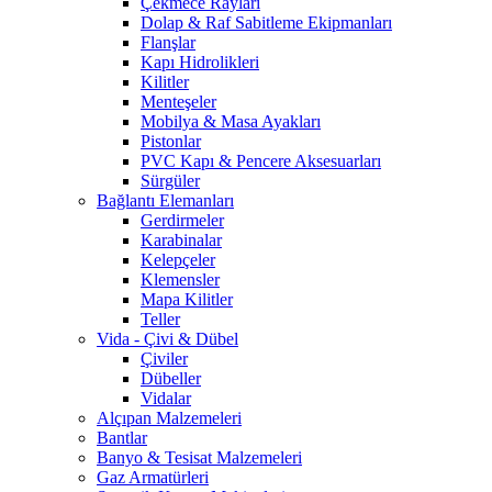
Çekmece Rayları
Dolap & Raf Sabitleme Ekipmanları
Flanşlar
Kapı Hidrolikleri
Kilitler
Menteşeler
Mobilya & Masa Ayakları
Pistonlar
PVC Kapı & Pencere Aksesuarları
Sürgüler
Bağlantı Elemanları
Gerdirmeler
Karabinalar
Kelepçeler
Klemensler
Mapa Kilitler
Teller
Vida - Çivi & Dübel
Çiviler
Dübeller
Vidalar
Alçıpan Malzemeleri
Bantlar
Banyo & Tesisat Malzemeleri
Gaz Armatürleri