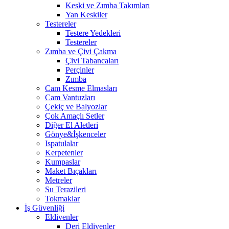
Keski ve Zımba Takımları
Yan Keskiler
Testereler
Testere Yedekleri
Testereler
Zımba ve Çivi Çakma
Çivi Tabancaları
Perçinler
Zımba
Cam Kesme Elmasları
Cam Vantuzları
Çekiç ve Balyozlar
Çok Amaçlı Setler
Diğer El Aletleri
Gönye&İşkenceler
Ispatulalar
Kerpetenler
Kumpaslar
Maket Bıçakları
Metreler
Su Terazileri
Tokmaklar
İş Güvenliği
Eldivenler
Deri Eldivenler