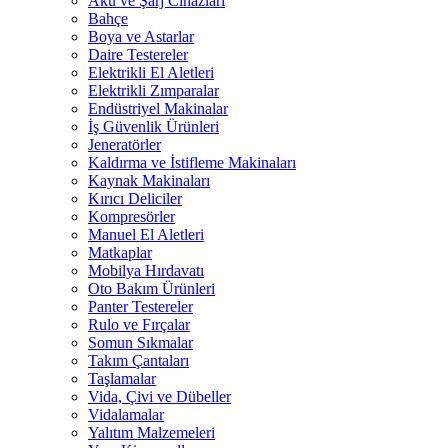
Akü ve Şarj Cihazları
Bahçe
Boya ve Astarlar
Daire Testereler
Elektrikli El Aletleri
Elektrikli Zımparalar
Endüstriyel Makinalar
İş Güvenlik Ürünleri
Jeneratörler
Kaldırma ve İstifleme Makinaları
Kaynak Makinaları
Kırıcı Deliciler
Kompresörler
Manuel El Aletleri
Matkaplar
Mobilya Hırdavatı
Oto Bakım Ürünleri
Panter Testereler
Rulo ve Fırçalar
Somun Sıkmalar
Takım Çantaları
Taşlamalar
Vida, Çivi ve Dübeller
Vidalamalar
Yalıtım Malzemeleri