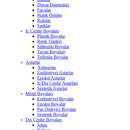
Duvar Damgaları
Fırçalar
Pratik Örtüler
Rulolar
Sırıklar
İç Cephe Boyaları
Plastik Boyalar
Renk Tüpleri
Silikonlu Boyalar
Tavan Boyaları
Teflonlu Boyalar
Astarlar
Antipaslar
Endüstriyel Astarlar
Epoksi Astarlar
İç/Dış Cephe Astarları
Sentetik Astarlar
Metal Boyaları
Endüstriyel Boyalar
Epoksi Boyalar
Pas Önleyici Boyalar
Sentetik Boyalar
Dış Cephe Boyaları
Jotun