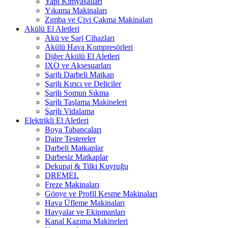
Yapı Kimyasalları
Yıkama Makinaları
Zımba ve Çivi Çakma Makinaları
Akülü El Aletleri
Akü ve Şarj Cihazları
Akülü Hava Kompresörleri
Diğer Akülü El Aletleri
IXO ve Aksesuarları
Şarjlı Darbeli Matkap
Şarjlı Kırıcı ve Deliciler
Şarjlı Somun Sıkma
Şarjlı Taşlama Makineleri
Şarjlı Vidalama
Elektrikli El Aletleri
Boya Tabancaları
Daire Testereler
Darbeli Matkaplar
Darbesiz Matkaplar
Dekupaj & Tilki Kuyruğu
DREMEL
Freze Makinaları
Gönye ve Profil Kesme Makinaları
Hava Üfleme Makinaları
Havyalar ve Ekipmanları
Kanal Kazıma Makineleri