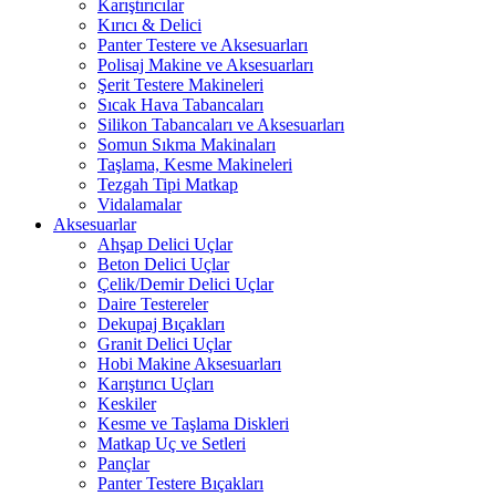
Karıştırıcılar
Kırıcı & Delici
Panter Testere ve Aksesuarları
Polisaj Makine ve Aksesuarları
Şerit Testere Makineleri
Sıcak Hava Tabancaları
Silikon Tabancaları ve Aksesuarları
Somun Sıkma Makinaları
Taşlama, Kesme Makineleri
Tezgah Tipi Matkap
Vidalamalar
Aksesuarlar
Ahşap Delici Uçlar
Beton Delici Uçlar
Çelik/Demir Delici Uçlar
Daire Testereler
Dekupaj Bıçakları
Granit Delici Uçlar
Hobi Makine Aksesuarları
Karıştırıcı Uçları
Keskiler
Kesme ve Taşlama Diskleri
Matkap Uç ve Setleri
Pançlar
Panter Testere Bıçakları