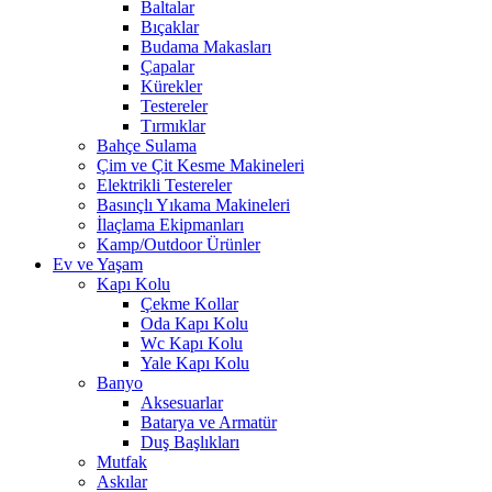
Baltalar
Bıçaklar
Budama Makasları
Çapalar
Kürekler
Testereler
Tırmıklar
Bahçe Sulama
Çim ve Çit Kesme Makineleri
Elektrikli Testereler
Basınçlı Yıkama Makineleri
İlaçlama Ekipmanları
Kamp/Outdoor Ürünler
Ev ve Yaşam
Kapı Kolu
Çekme Kollar
Oda Kapı Kolu
Wc Kapı Kolu
Yale Kapı Kolu
Banyo
Aksesuarlar
Batarya ve Armatür
Duş Başlıkları
Mutfak
Askılar