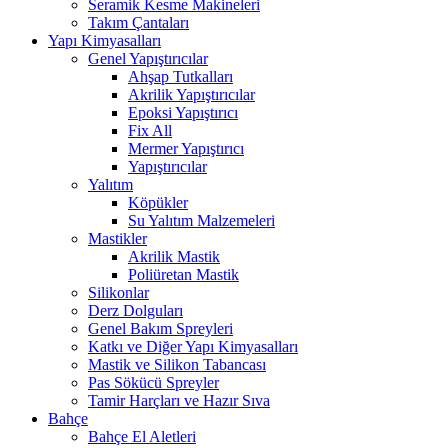
Seramik Kesme Makineleri
Takım Çantaları
Yapı Kimyasalları
Genel Yapıştırıcılar
Ahşap Tutkalları
Akrilik Yapıştırıcılar
Epoksi Yapıştırıcı
Fix All
Mermer Yapıştırıcı
Yapıştırıcılar
Yalıtım
Köpükler
Su Yalıtım Malzemeleri
Mastikler
Akrilik Mastik
Poliüretan Mastik
Silikonlar
Derz Dolguları
Genel Bakım Spreyleri
Katkı ve Diğer Yapı Kimyasalları
Mastik ve Silikon Tabancası
Pas Sökücü Spreyler
Tamir Harçları ve Hazır Sıva
Bahçe
Bahçe El Aletleri