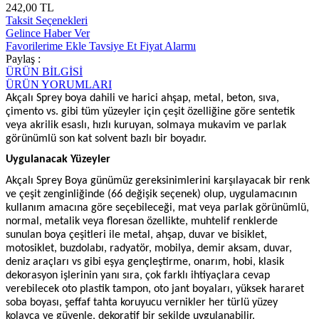
242,00 TL
Taksit Seçenekleri
Gelince Haber Ver
Favorilerime Ekle
Tavsiye Et
Fiyat Alarmı
Paylaş :
ÜRÜN BİLGİSİ
ÜRÜN YORUMLARI
Akçalı Sprey boya dahili ve harici ahşap, metal, beton, sıva,
çimento vs. gibi tüm yüzeyler için çeşit özelliğine göre sentetik
veya akrilik esaslı, hızlı kuruyan, solmaya mukavim ve parlak
görünümlü son kat solvent bazlı bir boyadır.
Uygulanacak Yüzeyler
Akçalı Sprey Boya günümüz gereksinimlerini karşılayacak bir renk
ve çeşit zenginliğinde (66 değişik seçenek) olup, uygulamacının
kullanım amacına göre seçebileceği, mat veya parlak görünümlü,
normal, metalik veya floresan özellikte, muhtelif renklerde
sunulan boya çeşitleri ile metal, ahşap, duvar ve bisiklet,
motosiklet, buzdolabı, radyatör, mobilya, demir aksam, duvar,
deniz araçları vs gibi eşya gençleştirme, onarım, hobi, klasik
dekorasyon işlerinin yanı sıra, çok farklı ihtiyaçlara cevap
verebilecek oto plastik tampon, oto jant boyaları, yüksek hararet
soba boyası, şeffaf tahta koruyucu vernikler her türlü yüzey
kolayca ve güvenle, dekoratif bir şekilde uygulanabilir.