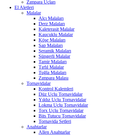
Zımpara Uçları
El Aletleri
Malalar
Alçı Malaları
Derz Malaları
Kaleterasit Malalar
Kauçuklu Malalar
Köşe Malaları
Şap Malaları
Seramik Malaları
Süngerli Malalar
Tamir Malaları
Tırfıl Malalar
Tuğla Malaları
Zımpara Malası
Tornavidalar
Kontrol Kalemleri
Düz Uçlu Tornavidalar
Yıldız Uçlu Tornavidalar
Lokma Uçlu Tornavidalar
Torx Uçlu Tornavidalar
Bits Tutucu Tornavidalar
Tornavida Setleri
Anahtarlar
Allen Anahtarlar