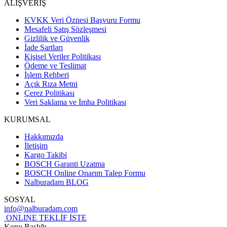
ALIŞVERİŞ
KVKK Veri Öznesi Başvuru Formu
Mesafeli Satış Sözleşmesi
Gizlilik ve Güvenlik
İade Şartları
Kişisel Veriler Politikası
Ödeme ve Teslimat
İşlem Rehberi
Açık Rıza Metni
Çerez Politikası
Veri Saklama ve İmha Politikası
KURUMSAL
Hakkımızda
İletişim
Kargo Takibi
BOSCH Garanti Uzatma
BOSCH Online Onarım Talep Formu
Nalburadam BLOG
SOSYAL
info@nalburadam.com
ONLINE TEKLİF İSTE
Konu Başlığı