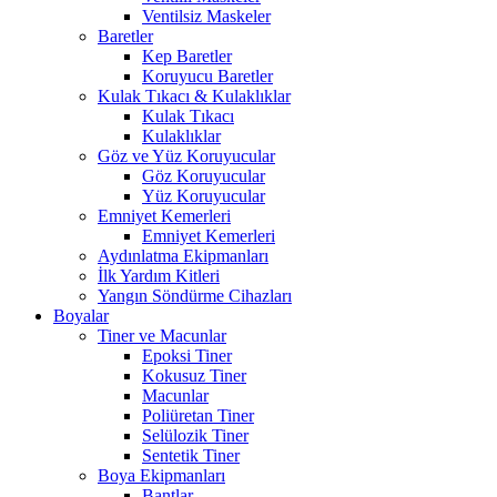
Ventilsiz Maskeler
Baretler
Kep Baretler
Koruyucu Baretler
Kulak Tıkacı & Kulaklıklar
Kulak Tıkacı
Kulaklıklar
Göz ve Yüz Koruyucular
Göz Koruyucular
Yüz Koruyucular
Emniyet Kemerleri
Emniyet Kemerleri
Aydınlatma Ekipmanları
İlk Yardım Kitleri
Yangın Söndürme Cihazları
Boyalar
Tiner ve Macunlar
Epoksi Tiner
Kokusuz Tiner
Macunlar
Poliüretan Tiner
Selülozik Tiner
Sentetik Tiner
Boya Ekipmanları
Bantlar