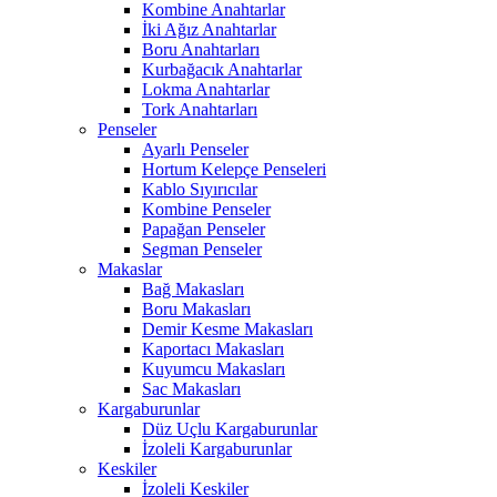
Kombine Anahtarlar
İki Ağız Anahtarlar
Boru Anahtarları
Kurbağacık Anahtarlar
Lokma Anahtarlar
Tork Anahtarları
Penseler
Ayarlı Penseler
Hortum Kelepçe Penseleri
Kablo Sıyırıcılar
Kombine Penseler
Papağan Penseler
Segman Penseler
Makaslar
Bağ Makasları
Boru Makasları
Demir Kesme Makasları
Kaportacı Makasları
Kuyumcu Makasları
Sac Makasları
Kargaburunlar
Düz Uçlu Kargaburunlar
İzoleli Kargaburunlar
Keskiler
İzoleli Keskiler