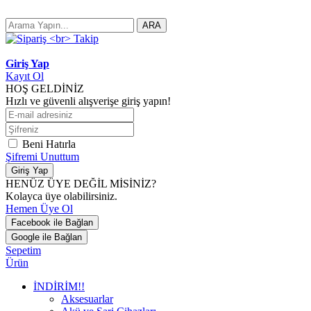
ARA
Giriş Yap
Kayıt Ol
HOŞ GELDİNİZ
Hızlı ve güvenli alışverişe giriş yapın!
Beni Hatırla
Şifremi Unuttum
Giriş Yap
HENÜZ ÜYE DEĞİL MİSİNİZ?
Kolayca üye olabilirsiniz.
Hemen Üye Ol
Facebook ile Bağlan
Google ile Bağlan
Sepetim
Ürün
İNDİRİM!!
Aksesuarlar