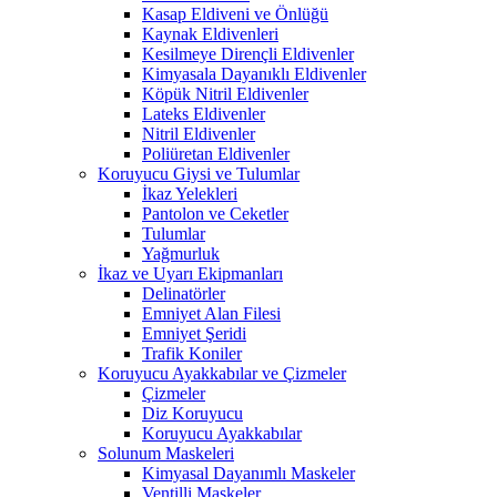
Kasap Eldiveni ve Önlüğü
Kaynak Eldivenleri
Kesilmeye Dirençli Eldivenler
Kimyasala Dayanıklı Eldivenler
Köpük Nitril Eldivenler
Lateks Eldivenler
Nitril Eldivenler
Poliüretan Eldivenler
Koruyucu Giysi ve Tulumlar
İkaz Yelekleri
Pantolon ve Ceketler
Tulumlar
Yağmurluk
İkaz ve Uyarı Ekipmanları
Delinatörler
Emniyet Alan Filesi
Emniyet Şeridi
Trafik Koniler
Koruyucu Ayakkabılar ve Çizmeler
Çizmeler
Diz Koruyucu
Koruyucu Ayakkabılar
Solunum Maskeleri
Kimyasal Dayanımlı Maskeler
Ventilli Maskeler