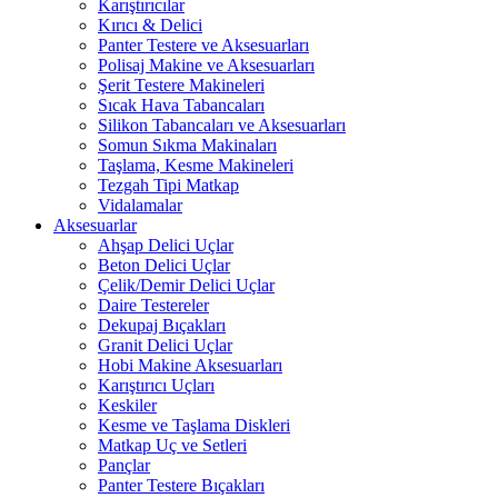
Karıştırıcılar
Kırıcı & Delici
Panter Testere ve Aksesuarları
Polisaj Makine ve Aksesuarları
Şerit Testere Makineleri
Sıcak Hava Tabancaları
Silikon Tabancaları ve Aksesuarları
Somun Sıkma Makinaları
Taşlama, Kesme Makineleri
Tezgah Tipi Matkap
Vidalamalar
Aksesuarlar
Ahşap Delici Uçlar
Beton Delici Uçlar
Çelik/Demir Delici Uçlar
Daire Testereler
Dekupaj Bıçakları
Granit Delici Uçlar
Hobi Makine Aksesuarları
Karıştırıcı Uçları
Keskiler
Kesme ve Taşlama Diskleri
Matkap Uç ve Setleri
Pançlar
Panter Testere Bıçakları