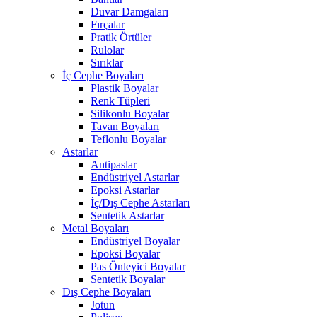
Duvar Damgaları
Fırçalar
Pratik Örtüler
Rulolar
Sırıklar
İç Cephe Boyaları
Plastik Boyalar
Renk Tüpleri
Silikonlu Boyalar
Tavan Boyaları
Teflonlu Boyalar
Astarlar
Antipaslar
Endüstriyel Astarlar
Epoksi Astarlar
İç/Dış Cephe Astarları
Sentetik Astarlar
Metal Boyaları
Endüstriyel Boyalar
Epoksi Boyalar
Pas Önleyici Boyalar
Sentetik Boyalar
Dış Cephe Boyaları
Jotun