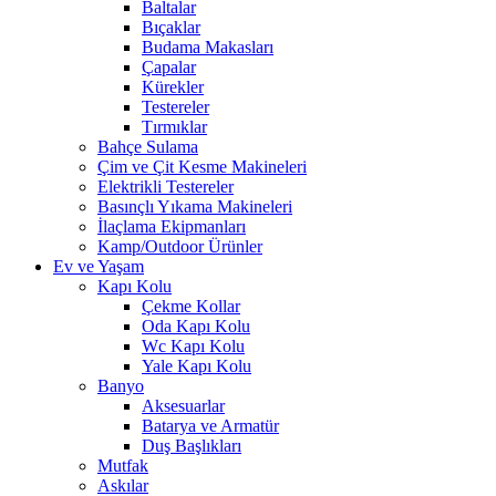
Baltalar
Bıçaklar
Budama Makasları
Çapalar
Kürekler
Testereler
Tırmıklar
Bahçe Sulama
Çim ve Çit Kesme Makineleri
Elektrikli Testereler
Basınçlı Yıkama Makineleri
İlaçlama Ekipmanları
Kamp/Outdoor Ürünler
Ev ve Yaşam
Kapı Kolu
Çekme Kollar
Oda Kapı Kolu
Wc Kapı Kolu
Yale Kapı Kolu
Banyo
Aksesuarlar
Batarya ve Armatür
Duş Başlıkları
Mutfak
Askılar