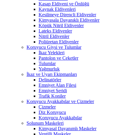
Kasap Eldiveni ve Önlüğü
Kaynak Eldivenleri
Kesilmeye Dirençli Eldivenler
Kimyasala Dayanıklı Eldivenler
Köpük Nitril Eldivenler
Lateks Eldivenler
Nitril Eldivenler
Poliüretan Eldivenler
Koruyucu Giysi ve Tulumlar
İkaz Yelekleri
Pantolon ve Ceketler
Tulumlar
Yağmurluk
İkaz ve Uyarı Ekipmanları
Delinatörler
Emniyet Alan Filesi
Emniyet Şeridi
Trafik Koniler
Koruyucu Ayakkabılar ve Çizmeler
Çizmeler
Diz Koruyucu
Koruyucu Ayakkabılar
Solunum Maskeleri
Kimyasal Dayanımlı Maskeler
Ventilli Maskeler