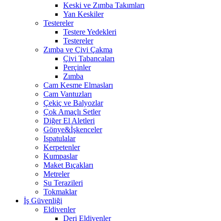
Keski ve Zımba Takımları
Yan Keskiler
Testereler
Testere Yedekleri
Testereler
Zımba ve Çivi Çakma
Çivi Tabancaları
Perçinler
Zımba
Cam Kesme Elmasları
Cam Vantuzları
Çekiç ve Balyozlar
Çok Amaçlı Setler
Diğer El Aletleri
Gönye&İşkenceler
Ispatulalar
Kerpetenler
Kumpaslar
Maket Bıçakları
Metreler
Su Terazileri
Tokmaklar
İş Güvenliği
Eldivenler
Deri Eldivenler