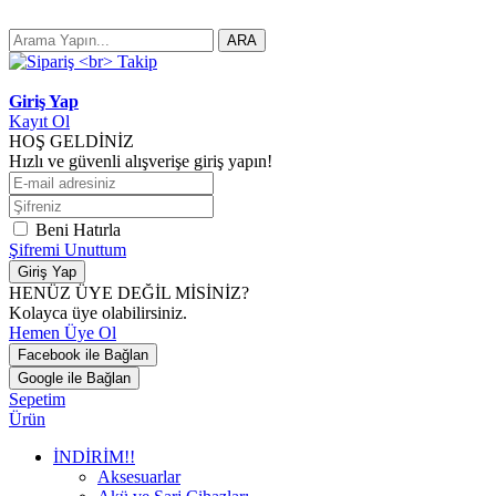
ARA
Giriş Yap
Kayıt Ol
HOŞ GELDİNİZ
Hızlı ve güvenli alışverişe giriş yapın!
Beni Hatırla
Şifremi Unuttum
Giriş Yap
HENÜZ ÜYE DEĞİL MİSİNİZ?
Kolayca üye olabilirsiniz.
Hemen Üye Ol
Facebook ile Bağlan
Google ile Bağlan
Sepetim
Ürün
İNDİRİM!!
Aksesuarlar