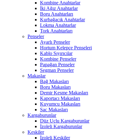
Kombine Anahtarlar
İki Ağız Anahtarlar
Boru Anahtarları
Kurbağacık Anahtarlar
Lokma Anahtarlar
Tork Anahtarları
Penseler
Ayarlı Penseler
Hortum Kelepçe Penseleri
Kablo Sıyırıcılar
Kombine Penseler
Papağan Penseler
Segman Penseler
Makaslar
Bağ Makasları
Boru Makasları
Demir Kesme Makasları
Kaportacı Makasları
Kuyumcu Makasları
Sac Makasları
Kargaburunlar
Düz Uçlu Kargaburunlar
İzoleli Kargaburunlar
Keskiler
İzoleli Keskiler