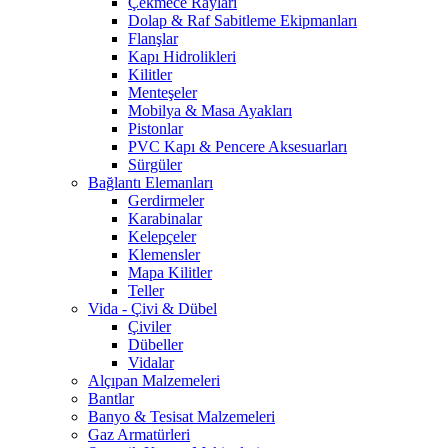
Çekmece Rayları
Dolap & Raf Sabitleme Ekipmanları
Flanşlar
Kapı Hidrolikleri
Kilitler
Menteşeler
Mobilya & Masa Ayakları
Pistonlar
PVC Kapı & Pencere Aksesuarları
Sürgüler
Bağlantı Elemanları
Gerdirmeler
Karabinalar
Kelepçeler
Klemensler
Mapa Kilitler
Teller
Vida - Çivi & Dübel
Çiviler
Dübeller
Vidalar
Alçıpan Malzemeleri
Bantlar
Banyo & Tesisat Malzemeleri
Gaz Armatürleri