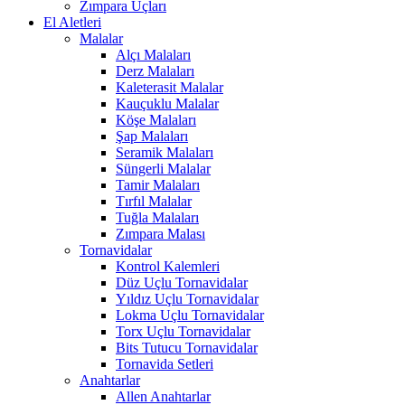
Zımpara Uçları
El Aletleri
Malalar
Alçı Malaları
Derz Malaları
Kaleterasit Malalar
Kauçuklu Malalar
Köşe Malaları
Şap Malaları
Seramik Malaları
Süngerli Malalar
Tamir Malaları
Tırfıl Malalar
Tuğla Malaları
Zımpara Malası
Tornavidalar
Kontrol Kalemleri
Düz Uçlu Tornavidalar
Yıldız Uçlu Tornavidalar
Lokma Uçlu Tornavidalar
Torx Uçlu Tornavidalar
Bits Tutucu Tornavidalar
Tornavida Setleri
Anahtarlar
Allen Anahtarlar