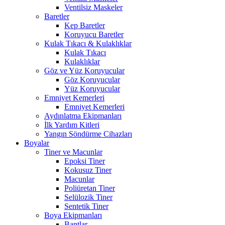
Ventilsiz Maskeler
Baretler
Kep Baretler
Koruyucu Baretler
Kulak Tıkacı & Kulaklıklar
Kulak Tıkacı
Kulaklıklar
Göz ve Yüz Koruyucular
Göz Koruyucular
Yüz Koruyucular
Emniyet Kemerleri
Emniyet Kemerleri
Aydınlatma Ekipmanları
İlk Yardım Kitleri
Yangın Söndürme Cihazları
Boyalar
Tiner ve Macunlar
Epoksi Tiner
Kokusuz Tiner
Macunlar
Poliüretan Tiner
Selülozik Tiner
Sentetik Tiner
Boya Ekipmanları
Bantlar