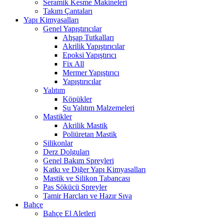
Seramik Kesme Makineleri
Takım Çantaları
Yapı Kimyasalları
Genel Yapıştırıcılar
Ahşap Tutkalları
Akrilik Yapıştırıcılar
Epoksi Yapıştırıcı
Fix All
Mermer Yapıştırıcı
Yapıştırıcılar
Yalıtım
Köpükler
Su Yalıtım Malzemeleri
Mastikler
Akrilik Mastik
Poliüretan Mastik
Silikonlar
Derz Dolguları
Genel Bakım Spreyleri
Katkı ve Diğer Yapı Kimyasalları
Mastik ve Silikon Tabancası
Pas Sökücü Spreyler
Tamir Harçları ve Hazır Sıva
Bahçe
Bahçe El Aletleri