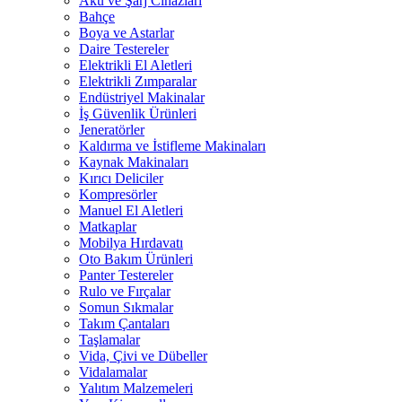
Akü ve Şarj Cihazları
Bahçe
Boya ve Astarlar
Daire Testereler
Elektrikli El Aletleri
Elektrikli Zımparalar
Endüstriyel Makinalar
İş Güvenlik Ürünleri
Jeneratörler
Kaldırma ve İstifleme Makinaları
Kaynak Makinaları
Kırıcı Deliciler
Kompresörler
Manuel El Aletleri
Matkaplar
Mobilya Hırdavatı
Oto Bakım Ürünleri
Panter Testereler
Rulo ve Fırçalar
Somun Sıkmalar
Takım Çantaları
Taşlamalar
Vida, Çivi ve Dübeller
Vidalamalar
Yalıtım Malzemeleri