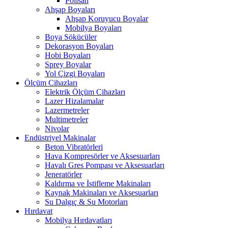
Polisan
Ahşap Boyaları
Ahşap Koruyucu Boyalar
Mobilya Boyaları
Boya Sökücüler
Dekorasyon Boyaları
Hobi Boyaları
Sprey Boyalar
Yol Çizgi Boyaları
Ölçüm Cihazları
Elektrik Ölçüm Cihazları
Lazer Hizalamalar
Lazermetreler
Multimetreler
Nivolar
Endüstriyel Makinalar
Beton Vibratörleri
Hava Kompresörler ve Aksesuarları
Havalı Gres Pompası ve Aksesuarları
Jeneratörler
Kaldırma ve İstifleme Makinaları
Kaynak Makinaları ve Aksesuarları
Su Dalgıç & Su Motorları
Hırdavat
Mobilya Hırdavatları