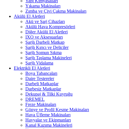
Yapı Kimyasalları
Yıkama Makinaları
Zımba ve Çivi Çakma Makinaları
Akülü El Aletleri
Akü ve Şarj Cihazları
Akülü Hava Kompresörleri
Diğer Akülü El Aletleri
IXO ve Aksesuarları
Şarjlı Darbeli Matkap
Şarjlı Kırıcı ve Deliciler
Şarjlı Somun Sıkma
Şarjlı Taşlama Makineleri
Şarjlı Vidalama
Elektrikli El Aletleri
Boya Tabancaları
Daire Testereler
Darbeli Matkaplar
Darbesiz Matkaplar
Dekupaj & Tilki Kuyruğu
DREMEL
Freze Makinaları
Gönye ve Profil Kesme Makinaları
Hava Üfleme Makinaları
Havyalar ve Ekipmanları
Kanal Kazıma Makineleri