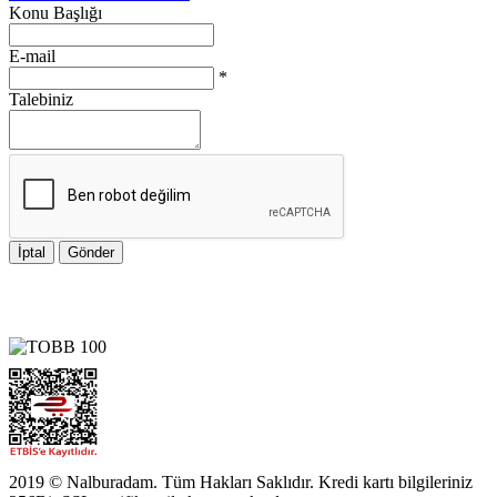
Konu Başlığı
E-mail
*
Talebiniz
İptal
Gönder
2019 © Nalburadam. Tüm Hakları Saklıdır. Kredi kartı bilgileriniz