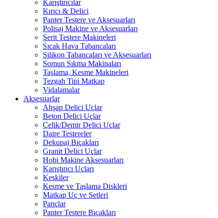
Karıştırıcılar
Kırıcı & Delici
Panter Testere ve Aksesuarları
Polisaj Makine ve Aksesuarları
Şerit Testere Makineleri
Sıcak Hava Tabancaları
Silikon Tabancaları ve Aksesuarları
Somun Sıkma Makinaları
Taşlama, Kesme Makineleri
Tezgah Tipi Matkap
Vidalamalar
Aksesuarlar
Ahşap Delici Uçlar
Beton Delici Uçlar
Çelik/Demir Delici Uçlar
Daire Testereler
Dekupaj Bıçakları
Granit Delici Uçlar
Hobi Makine Aksesuarları
Karıştırıcı Uçları
Keskiler
Kesme ve Taşlama Diskleri
Matkap Uç ve Setleri
Pançlar
Panter Testere Bıçakları