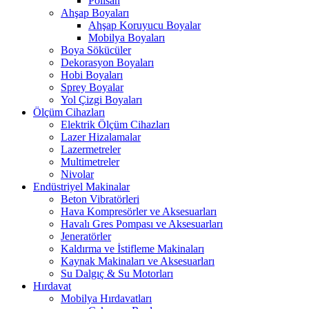
Polisan
Ahşap Boyaları
Ahşap Koruyucu Boyalar
Mobilya Boyaları
Boya Sökücüler
Dekorasyon Boyaları
Hobi Boyaları
Sprey Boyalar
Yol Çizgi Boyaları
Ölçüm Cihazları
Elektrik Ölçüm Cihazları
Lazer Hizalamalar
Lazermetreler
Multimetreler
Nivolar
Endüstriyel Makinalar
Beton Vibratörleri
Hava Kompresörler ve Aksesuarları
Havalı Gres Pompası ve Aksesuarları
Jeneratörler
Kaldırma ve İstifleme Makinaları
Kaynak Makinaları ve Aksesuarları
Su Dalgıç & Su Motorları
Hırdavat
Mobilya Hırdavatları