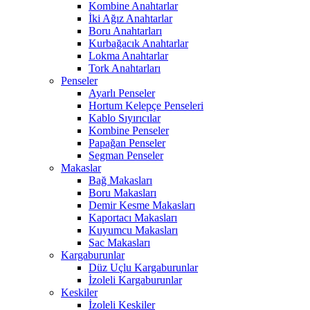
Kombine Anahtarlar
İki Ağız Anahtarlar
Boru Anahtarları
Kurbağacık Anahtarlar
Lokma Anahtarlar
Tork Anahtarları
Penseler
Ayarlı Penseler
Hortum Kelepçe Penseleri
Kablo Sıyırıcılar
Kombine Penseler
Papağan Penseler
Segman Penseler
Makaslar
Bağ Makasları
Boru Makasları
Demir Kesme Makasları
Kaportacı Makasları
Kuyumcu Makasları
Sac Makasları
Kargaburunlar
Düz Uçlu Kargaburunlar
İzoleli Kargaburunlar
Keskiler
İzoleli Keskiler