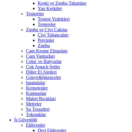
Keski ve Zımba Takımları
Yan Keskiler
Testereler
Testere Yedekleri
Testereler
Zımba ve Çivi Çakma
Çivi Tabancaları
Perçinler
Zımba
Cam Kesme Elmasları
Cam Vantuzları
Çekiç ve Balyozlar
Çok Amaçlı Setler
Diğer El Aletleri
Gönye&İşkenceler
Ispatulalar
Kerpetenler
Kumpaslar
Maket Bıçakları
Metreler
Su Terazileri
Tokmaklar
İş Güvenliği
Eldivenler
Deri Eldivenler