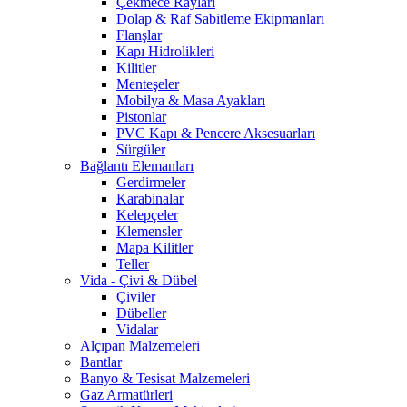
Çekmece Rayları
Dolap & Raf Sabitleme Ekipmanları
Flanşlar
Kapı Hidrolikleri
Kilitler
Menteşeler
Mobilya & Masa Ayakları
Pistonlar
PVC Kapı & Pencere Aksesuarları
Sürgüler
Bağlantı Elemanları
Gerdirmeler
Karabinalar
Kelepçeler
Klemensler
Mapa Kilitler
Teller
Vida - Çivi & Dübel
Çiviler
Dübeller
Vidalar
Alçıpan Malzemeleri
Bantlar
Banyo & Tesisat Malzemeleri
Gaz Armatürleri