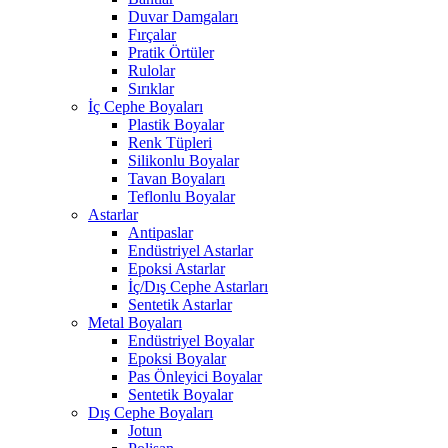
Duvar Damgaları
Fırçalar
Pratik Örtüler
Rulolar
Sırıklar
İç Cephe Boyaları
Plastik Boyalar
Renk Tüpleri
Silikonlu Boyalar
Tavan Boyaları
Teflonlu Boyalar
Astarlar
Antipaslar
Endüstriyel Astarlar
Epoksi Astarlar
İç/Dış Cephe Astarları
Sentetik Astarlar
Metal Boyaları
Endüstriyel Boyalar
Epoksi Boyalar
Pas Önleyici Boyalar
Sentetik Boyalar
Dış Cephe Boyaları
Jotun