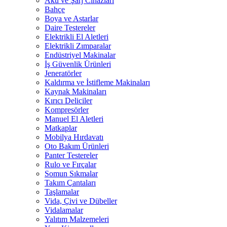
Akü ve Şarj Cihazları
Bahçe
Boya ve Astarlar
Daire Testereler
Elektrikli El Aletleri
Elektrikli Zımparalar
Endüstriyel Makinalar
İş Güvenlik Ürünleri
Jeneratörler
Kaldırma ve İstifleme Makinaları
Kaynak Makinaları
Kırıcı Deliciler
Kompresörler
Manuel El Aletleri
Matkaplar
Mobilya Hırdavatı
Oto Bakım Ürünleri
Panter Testereler
Rulo ve Fırçalar
Somun Sıkmalar
Takım Çantaları
Taşlamalar
Vida, Çivi ve Dübeller
Vidalamalar
Yalıtım Malzemeleri