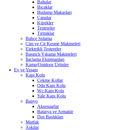
Baltalar
Bıçaklar
Budama Makasları
Çapalar
Kürekler
Testereler
Tırmıklar
Bahçe Sulama
Çim ve Çit Kesme Makineleri
Elektrikli Testereler
Basınçlı Yıkama Makineleri
İlaçlama Ekipmanları
Kamp/Outdoor Ürünler
Ev ve Yaşam
Kapı Kolu
Çekme Kollar
Oda Kapı Kolu
Wc Kapı Kolu
Yale Kapı Kolu
Banyo
Aksesuarlar
Batarya ve Armatür
Duş Başlıkları
Mutfak
Askılar