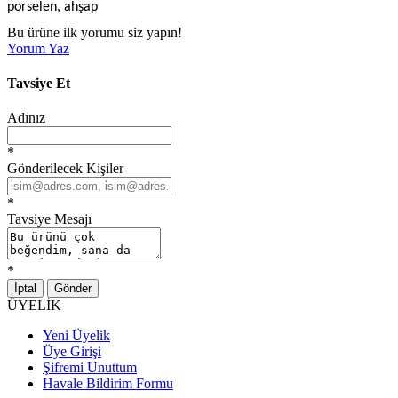
porselen, ahşap
Bu ürüne ilk yorumu siz yapın!
Yorum Yaz
Tavsiye Et
Adınız
*
Gönderilecek Kişiler
*
Tavsiye Mesajı
*
İptal
Gönder
ÜYELİK
Yeni Üyelik
Üye Girişi
Şifremi Unuttum
Havale Bildirim Formu