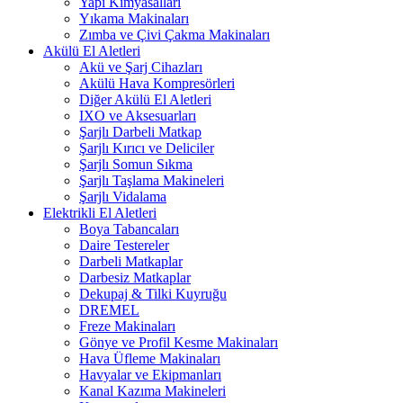
Yapı Kimyasalları
Yıkama Makinaları
Zımba ve Çivi Çakma Makinaları
Akülü El Aletleri
Akü ve Şarj Cihazları
Akülü Hava Kompresörleri
Diğer Akülü El Aletleri
IXO ve Aksesuarları
Şarjlı Darbeli Matkap
Şarjlı Kırıcı ve Deliciler
Şarjlı Somun Sıkma
Şarjlı Taşlama Makineleri
Şarjlı Vidalama
Elektrikli El Aletleri
Boya Tabancaları
Daire Testereler
Darbeli Matkaplar
Darbesiz Matkaplar
Dekupaj & Tilki Kuyruğu
DREMEL
Freze Makinaları
Gönye ve Profil Kesme Makinaları
Hava Üfleme Makinaları
Havyalar ve Ekipmanları
Kanal Kazıma Makineleri