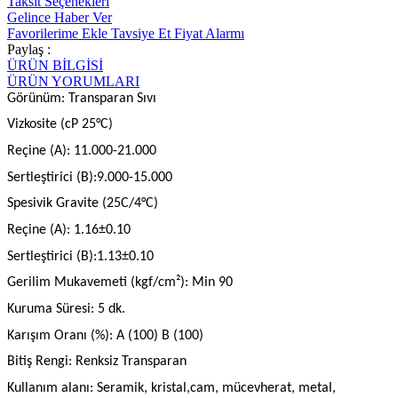
Taksit Seçenekleri
Gelince Haber Ver
Favorilerime Ekle
Tavsiye Et
Fiyat Alarmı
Paylaş :
ÜRÜN BİLGİSİ
ÜRÜN YORUMLARI
Görünüm: Transparan Sıvı
Vizkosite (cP 25°C)
Reçine (A): 11.000-21.000
Sertleştirici (B):9.000-15.000
Spesivik Gravite (25C/4°C)
Reçine (A): 1.16±0.10
Sertleştirici (B):1.13±0.10
Gerilim Mukavemeti (kgf/cm²): Min 90
Kuruma Süresi: 5 dk.
Karışım Oranı (%): A (100) B (100)
Bitiş Rengi: Renksiz Transparan
Kullanım alanı: Seramik, kristal,cam, mücevherat, metal,