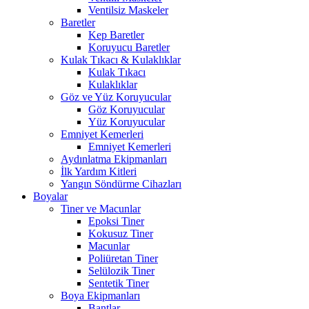
Ventilsiz Maskeler
Baretler
Kep Baretler
Koruyucu Baretler
Kulak Tıkacı & Kulaklıklar
Kulak Tıkacı
Kulaklıklar
Göz ve Yüz Koruyucular
Göz Koruyucular
Yüz Koruyucular
Emniyet Kemerleri
Emniyet Kemerleri
Aydınlatma Ekipmanları
İlk Yardım Kitleri
Yangın Söndürme Cihazları
Boyalar
Tiner ve Macunlar
Epoksi Tiner
Kokusuz Tiner
Macunlar
Poliüretan Tiner
Selülozik Tiner
Sentetik Tiner
Boya Ekipmanları
Bantlar