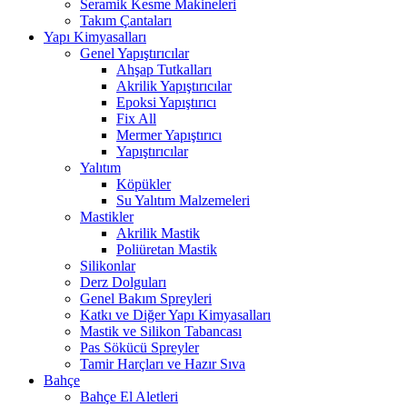
Seramik Kesme Makineleri
Takım Çantaları
Yapı Kimyasalları
Genel Yapıştırıcılar
Ahşap Tutkalları
Akrilik Yapıştırıcılar
Epoksi Yapıştırıcı
Fix All
Mermer Yapıştırıcı
Yapıştırıcılar
Yalıtım
Köpükler
Su Yalıtım Malzemeleri
Mastikler
Akrilik Mastik
Poliüretan Mastik
Silikonlar
Derz Dolguları
Genel Bakım Spreyleri
Katkı ve Diğer Yapı Kimyasalları
Mastik ve Silikon Tabancası
Pas Sökücü Spreyler
Tamir Harçları ve Hazır Sıva
Bahçe
Bahçe El Aletleri