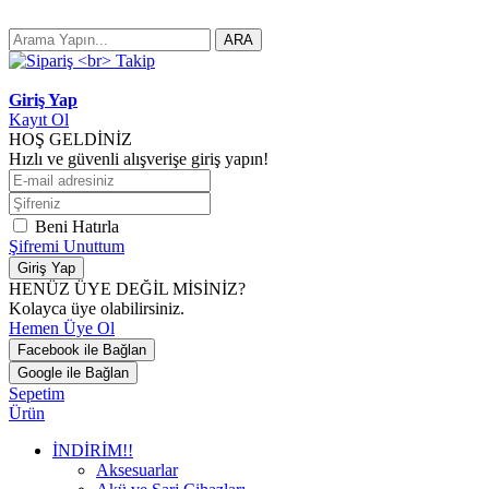
ARA
Giriş Yap
Kayıt Ol
HOŞ GELDİNİZ
Hızlı ve güvenli alışverişe giriş yapın!
Beni Hatırla
Şifremi Unuttum
Giriş Yap
HENÜZ ÜYE DEĞİL MİSİNİZ?
Kolayca üye olabilirsiniz.
Hemen Üye Ol
Facebook ile Bağlan
Google ile Bağlan
Sepetim
Ürün
İNDİRİM!!
Aksesuarlar