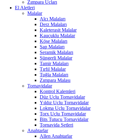
Zımpara Uçları
El Aletleri
Malalar
Alçı Malaları
Derz Malaları
Kaleterasit Malalar
Kauçuklu Malalar
Köşe Malaları
Şap Malaları
Seramik Malaları
Süngerli Malalar
Tamir Malaları
Tırfıl Malalar
Tuğla Malaları
Zımpara Malası
Tornavidalar
Kontrol Kalemleri
Düz Uçlu Tornavidalar
Yıldız Uçlu Tornavidalar
Lokma Uçlu Tornavidalar
Torx Uçlu Tornavidalar
Bits Tutucu Tornavidalar
Tornavida Setleri
Anahtarlar
Allen Anahtarlar