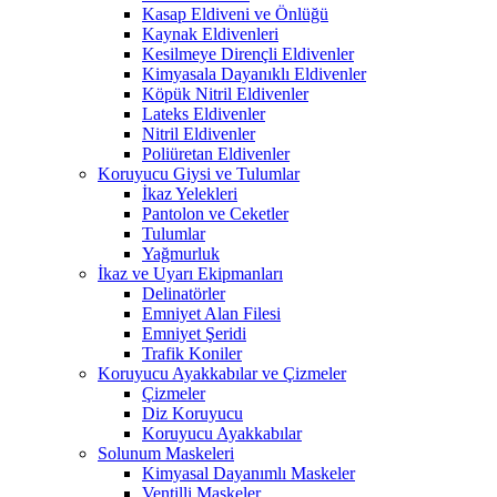
Kasap Eldiveni ve Önlüğü
Kaynak Eldivenleri
Kesilmeye Dirençli Eldivenler
Kimyasala Dayanıklı Eldivenler
Köpük Nitril Eldivenler
Lateks Eldivenler
Nitril Eldivenler
Poliüretan Eldivenler
Koruyucu Giysi ve Tulumlar
İkaz Yelekleri
Pantolon ve Ceketler
Tulumlar
Yağmurluk
İkaz ve Uyarı Ekipmanları
Delinatörler
Emniyet Alan Filesi
Emniyet Şeridi
Trafik Koniler
Koruyucu Ayakkabılar ve Çizmeler
Çizmeler
Diz Koruyucu
Koruyucu Ayakkabılar
Solunum Maskeleri
Kimyasal Dayanımlı Maskeler
Ventilli Maskeler