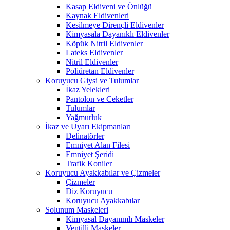
Kasap Eldiveni ve Önlüğü
Kaynak Eldivenleri
Kesilmeye Dirençli Eldivenler
Kimyasala Dayanıklı Eldivenler
Köpük Nitril Eldivenler
Lateks Eldivenler
Nitril Eldivenler
Poliüretan Eldivenler
Koruyucu Giysi ve Tulumlar
İkaz Yelekleri
Pantolon ve Ceketler
Tulumlar
Yağmurluk
İkaz ve Uyarı Ekipmanları
Delinatörler
Emniyet Alan Filesi
Emniyet Şeridi
Trafik Koniler
Koruyucu Ayakkabılar ve Çizmeler
Çizmeler
Diz Koruyucu
Koruyucu Ayakkabılar
Solunum Maskeleri
Kimyasal Dayanımlı Maskeler
Ventilli Maskeler