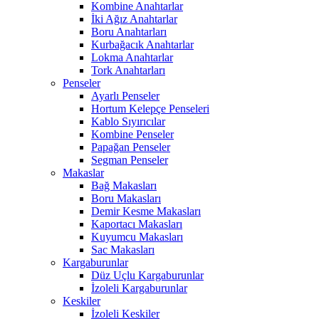
Kombine Anahtarlar
İki Ağız Anahtarlar
Boru Anahtarları
Kurbağacık Anahtarlar
Lokma Anahtarlar
Tork Anahtarları
Penseler
Ayarlı Penseler
Hortum Kelepçe Penseleri
Kablo Sıyırıcılar
Kombine Penseler
Papağan Penseler
Segman Penseler
Makaslar
Bağ Makasları
Boru Makasları
Demir Kesme Makasları
Kaportacı Makasları
Kuyumcu Makasları
Sac Makasları
Kargaburunlar
Düz Uçlu Kargaburunlar
İzoleli Kargaburunlar
Keskiler
İzoleli Keskiler