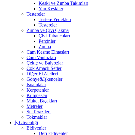
Keski ve Zımba Takımları
Yan Keskiler
Testereler
Testere Yedekleri
Testereler
Zımba ve Çivi Çakma
Çivi Tabancaları
Perçinler
Zımba
Cam Kesme Elmasları
Cam Vantuzları
Çekiç ve Balyozlar
Çok Amaçlı Setler
Diğer El Aletleri
Gönye&İşkenceler
Ispatulalar
Kerpetenler
Kumpaslar
Maket Bıçakları
Metreler
Su Terazileri
Tokmaklar
İş Güvenliği
Eldivenler
Deri Eldivenler