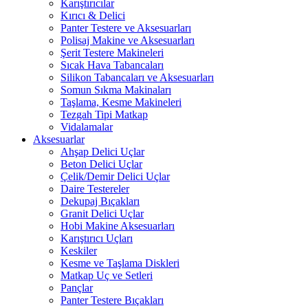
Karıştırıcılar
Kırıcı & Delici
Panter Testere ve Aksesuarları
Polisaj Makine ve Aksesuarları
Şerit Testere Makineleri
Sıcak Hava Tabancaları
Silikon Tabancaları ve Aksesuarları
Somun Sıkma Makinaları
Taşlama, Kesme Makineleri
Tezgah Tipi Matkap
Vidalamalar
Aksesuarlar
Ahşap Delici Uçlar
Beton Delici Uçlar
Çelik/Demir Delici Uçlar
Daire Testereler
Dekupaj Bıçakları
Granit Delici Uçlar
Hobi Makine Aksesuarları
Karıştırıcı Uçları
Keskiler
Kesme ve Taşlama Diskleri
Matkap Uç ve Setleri
Pançlar
Panter Testere Bıçakları