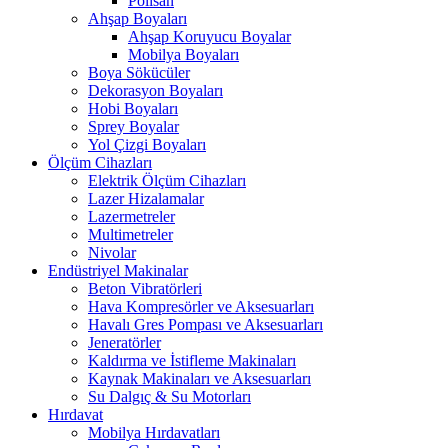
Polisan
Ahşap Boyaları
Ahşap Koruyucu Boyalar
Mobilya Boyaları
Boya Sökücüler
Dekorasyon Boyaları
Hobi Boyaları
Sprey Boyalar
Yol Çizgi Boyaları
Ölçüm Cihazları
Elektrik Ölçüm Cihazları
Lazer Hizalamalar
Lazermetreler
Multimetreler
Nivolar
Endüstriyel Makinalar
Beton Vibratörleri
Hava Kompresörler ve Aksesuarları
Havalı Gres Pompası ve Aksesuarları
Jeneratörler
Kaldırma ve İstifleme Makinaları
Kaynak Makinaları ve Aksesuarları
Su Dalgıç & Su Motorları
Hırdavat
Mobilya Hırdavatları