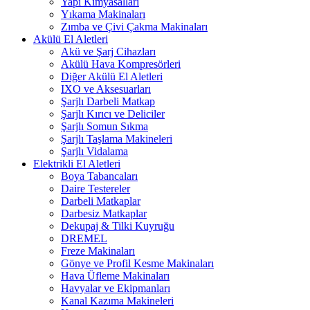
Yapı Kimyasalları
Yıkama Makinaları
Zımba ve Çivi Çakma Makinaları
Akülü El Aletleri
Akü ve Şarj Cihazları
Akülü Hava Kompresörleri
Diğer Akülü El Aletleri
IXO ve Aksesuarları
Şarjlı Darbeli Matkap
Şarjlı Kırıcı ve Deliciler
Şarjlı Somun Sıkma
Şarjlı Taşlama Makineleri
Şarjlı Vidalama
Elektrikli El Aletleri
Boya Tabancaları
Daire Testereler
Darbeli Matkaplar
Darbesiz Matkaplar
Dekupaj & Tilki Kuyruğu
DREMEL
Freze Makinaları
Gönye ve Profil Kesme Makinaları
Hava Üfleme Makinaları
Havyalar ve Ekipmanları
Kanal Kazıma Makineleri