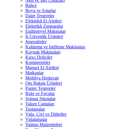
Akü ve Şarj Cihazları
Bahçe
Boya ve Astarlar
Daire Testereler
Elektrikli El Aletleri
Elektrikli Zımparalar
Endüstriyel Makinalar
İş Güvenlik Ürünleri
Jeneratörler
Kaldırma ve İstifleme Makinaları
Kaynak Makinaları
Kırıcı Deliciler
Kompresörler
Manuel El Aletleri
Matkaplar
Mobilya Hırdavatı
Oto Bakım Ürünleri
Panter Testereler
Rulo ve Fırçalar
Somun Sıkmalar
Takım Çantaları
Taşlamalar
Vida, Çivi ve Dübeller
Vidalamalar
Yalıtım Malzemeleri