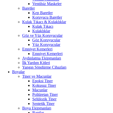
Ventilsiz Maskeler
Baretler
Kep Baretler
Koruyucu Baretler
Kulak Tıkacı & Kulaklıklar
Kulak Tıkacı
Kulaklıklar
Göz ve Yüz Koruyucular
Göz Koruyucular
Yüz Koruyucular
Emniyet Kemerleri
Emniyet Kemerleri
Aydınlatma Ekipmanları
İlk Yardım Kitleri
Yangın Söndürme Cihazları
Boyalar
Tiner ve Macunlar
Epoksi Tiner
Kokusuz Tiner
Macunlar
Poliüretan Tiner
Selülozik Tiner
Sentetik Tiner
Boya Ekipmanları
Bantlar