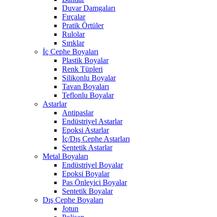
Duvar Damgaları
Fırçalar
Pratik Örtüler
Rulolar
Sırıklar
İç Cephe Boyaları
Plastik Boyalar
Renk Tüpleri
Silikonlu Boyalar
Tavan Boyaları
Teflonlu Boyalar
Astarlar
Antipaslar
Endüstriyel Astarlar
Epoksi Astarlar
İç/Dış Cephe Astarları
Sentetik Astarlar
Metal Boyaları
Endüstriyel Boyalar
Epoksi Boyalar
Pas Önleyici Boyalar
Sentetik Boyalar
Dış Cephe Boyaları
Jotun