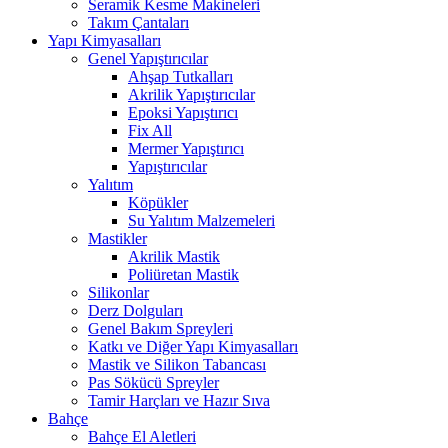
Seramik Kesme Makineleri
Takım Çantaları
Yapı Kimyasalları
Genel Yapıştırıcılar
Ahşap Tutkalları
Akrilik Yapıştırıcılar
Epoksi Yapıştırıcı
Fix All
Mermer Yapıştırıcı
Yapıştırıcılar
Yalıtım
Köpükler
Su Yalıtım Malzemeleri
Mastikler
Akrilik Mastik
Poliüretan Mastik
Silikonlar
Derz Dolguları
Genel Bakım Spreyleri
Katkı ve Diğer Yapı Kimyasalları
Mastik ve Silikon Tabancası
Pas Sökücü Spreyler
Tamir Harçları ve Hazır Sıva
Bahçe
Bahçe El Aletleri