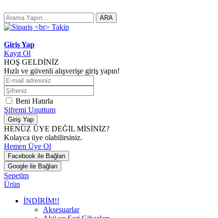
ARA
Giriş Yap
Kayıt Ol
HOŞ GELDİNİZ
Hızlı ve güvenli alışverişe giriş yapın!
Beni Hatırla
Şifremi Unuttum
Giriş Yap
HENÜZ ÜYE DEĞİL MİSİNİZ?
Kolayca üye olabilirsiniz.
Hemen Üye Ol
Facebook ile Bağlan
Google ile Bağlan
Sepetim
Ürün
İNDİRİM!!
Aksesuarlar