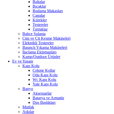
Baltalar
Bıçaklar
Budama Makasları
Çapalar
Kürekler
Testereler
Tırmıklar
Bahçe Sulama
Çim ve Çit Kesme Makineleri
Elektrikli Testereler
Basınçlı Yıkama Makineleri
İlaçlama Ekipmanları
Kamp/Outdoor Ürünler
Ev ve Yaşam
Kapı Kolu
Çekme Kollar
Oda Kapı Kolu
Wc Kapı Kolu
Yale Kapı Kolu
Banyo
Aksesuarlar
Batarya ve Armatür
Duş Başlıkları
Mutfak
Askılar