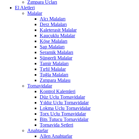
Zımpara Uçları
El Aletleri
Malalar
Alçı Malaları
Derz Malaları
Kaleterasit Malalar
Kauçuklu Malalar
Köşe Malaları
Şap Malaları
Seramik Malaları
Süngerli Malalar
Tamir Malaları
Tırfıl Malalar
Tuğla Malaları
Zımpara Malası
Tornavidalar
Kontrol Kalemleri
Düz Uçlu Tornavidalar
Yıldız Uçlu Tornavidalar
Lokma Uçlu Tornavidalar
Torx Uçlu Tornavidalar
Bits Tutucu Tornavidalar
Tornavida Setleri
Anahtarlar
Allen Anahtarlar