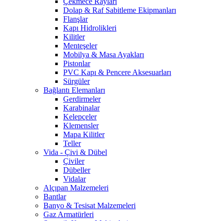
Çekmece Rayları
Dolap & Raf Sabitleme Ekipmanları
Flanşlar
Kapı Hidrolikleri
Kilitler
Menteşeler
Mobilya & Masa Ayakları
Pistonlar
PVC Kapı & Pencere Aksesuarları
Sürgüler
Bağlantı Elemanları
Gerdirmeler
Karabinalar
Kelepçeler
Klemensler
Mapa Kilitler
Teller
Vida - Çivi & Dübel
Çiviler
Dübeller
Vidalar
Alçıpan Malzemeleri
Bantlar
Banyo & Tesisat Malzemeleri
Gaz Armatürleri