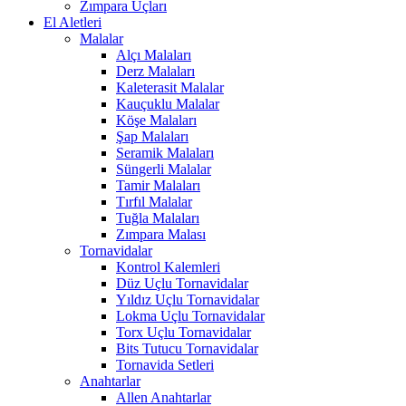
Zımpara Uçları
El Aletleri
Malalar
Alçı Malaları
Derz Malaları
Kaleterasit Malalar
Kauçuklu Malalar
Köşe Malaları
Şap Malaları
Seramik Malaları
Süngerli Malalar
Tamir Malaları
Tırfıl Malalar
Tuğla Malaları
Zımpara Malası
Tornavidalar
Kontrol Kalemleri
Düz Uçlu Tornavidalar
Yıldız Uçlu Tornavidalar
Lokma Uçlu Tornavidalar
Torx Uçlu Tornavidalar
Bits Tutucu Tornavidalar
Tornavida Setleri
Anahtarlar
Allen Anahtarlar