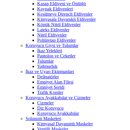
Kasap Eldiveni ve Önlüğü
Kaynak Eldivenleri
Kesilmeye Dirençli Eldivenler
Kimyasala Dayanıklı Eldivenler
Köpük Nitril Eldivenler
Lateks Eldivenler
Nitril Eldivenler
Poliüretan Eldivenler
Koruyucu Giysi ve Tulumlar
İkaz Yelekleri
Pantolon ve Ceketler
Tulumlar
Yağmurluk
İkaz ve Uyarı Ekipmanları
Delinatörler
Emniyet Alan Filesi
Emniyet Şeridi
Trafik Koniler
Koruyucu Ayakkabılar ve Çizmeler
Çizmeler
Diz Koruyucu
Koruyucu Ayakkabılar
Solunum Maskeleri
Kimyasal Dayanımlı Maskeler
Ventilli Maskeler