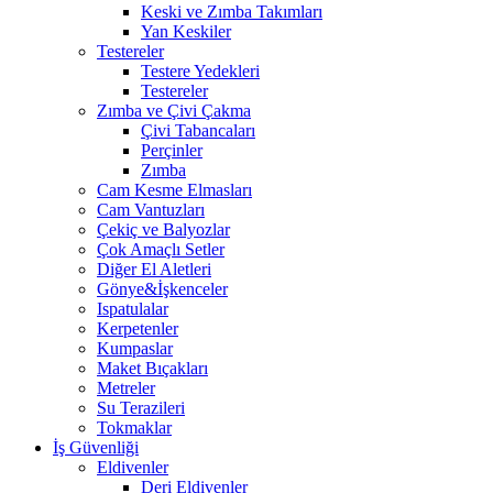
Keski ve Zımba Takımları
Yan Keskiler
Testereler
Testere Yedekleri
Testereler
Zımba ve Çivi Çakma
Çivi Tabancaları
Perçinler
Zımba
Cam Kesme Elmasları
Cam Vantuzları
Çekiç ve Balyozlar
Çok Amaçlı Setler
Diğer El Aletleri
Gönye&İşkenceler
Ispatulalar
Kerpetenler
Kumpaslar
Maket Bıçakları
Metreler
Su Terazileri
Tokmaklar
İş Güvenliği
Eldivenler
Deri Eldivenler