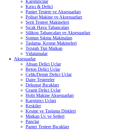
Karıştırıcılar
Kırıcı & Delici
Panter Testere ve Aksesuarları
Polisaj Makine ve Aksesuarları
Şerit Testere Makineleri
Sıcak Hava Tabancaları
Silikon Tabancaları ve Aksesuarları
Somun Sıkma Makinaları
Taşlama, Kesme Makineleri
Tezgah Tipi Matkap
Vidalamalar
Aksesuarlar
Ahşap Delici Uçlar
Beton Delici Uçlar
Çelik/Demir Delici Uçlar
Daire Testereler
Dekupaj Bıçakları
Granit Delici Uçlar
Hobi Makine Aksesuarları
Karıştırıcı Uçları
Keskiler
Kesme ve Taşlama Diskleri
Matkap Uç ve Setleri
Pançlar
Panter Testere Bıçakları