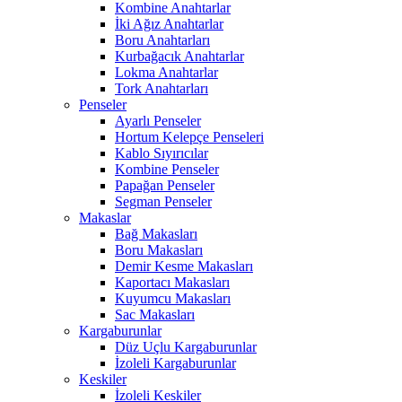
Kombine Anahtarlar
İki Ağız Anahtarlar
Boru Anahtarları
Kurbağacık Anahtarlar
Lokma Anahtarlar
Tork Anahtarları
Penseler
Ayarlı Penseler
Hortum Kelepçe Penseleri
Kablo Sıyırıcılar
Kombine Penseler
Papağan Penseler
Segman Penseler
Makaslar
Bağ Makasları
Boru Makasları
Demir Kesme Makasları
Kaportacı Makasları
Kuyumcu Makasları
Sac Makasları
Kargaburunlar
Düz Uçlu Kargaburunlar
İzoleli Kargaburunlar
Keskiler
İzoleli Keskiler