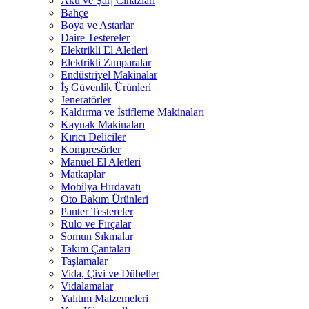
Akü ve Şarj Cihazları
Bahçe
Boya ve Astarlar
Daire Testereler
Elektrikli El Aletleri
Elektrikli Zımparalar
Endüstriyel Makinalar
İş Güvenlik Ürünleri
Jeneratörler
Kaldırma ve İstifleme Makinaları
Kaynak Makinaları
Kırıcı Deliciler
Kompresörler
Manuel El Aletleri
Matkaplar
Mobilya Hırdavatı
Oto Bakım Ürünleri
Panter Testereler
Rulo ve Fırçalar
Somun Sıkmalar
Takım Çantaları
Taşlamalar
Vida, Çivi ve Dübeller
Vidalamalar
Yalıtım Malzemeleri