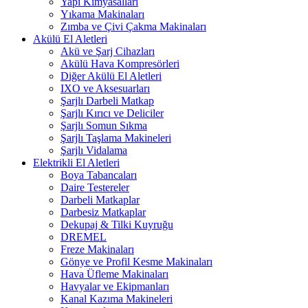
Yapı Kimyasalları
Yıkama Makinaları
Zımba ve Çivi Çakma Makinaları
Akülü El Aletleri
Akü ve Şarj Cihazları
Akülü Hava Kompresörleri
Diğer Akülü El Aletleri
IXO ve Aksesuarları
Şarjlı Darbeli Matkap
Şarjlı Kırıcı ve Deliciler
Şarjlı Somun Sıkma
Şarjlı Taşlama Makineleri
Şarjlı Vidalama
Elektrikli El Aletleri
Boya Tabancaları
Daire Testereler
Darbeli Matkaplar
Darbesiz Matkaplar
Dekupaj & Tilki Kuyruğu
DREMEL
Freze Makinaları
Gönye ve Profil Kesme Makinaları
Hava Üfleme Makinaları
Havyalar ve Ekipmanları
Kanal Kazıma Makineleri