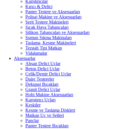
Karıştırıcılar
Kırıcı & Delici
Panter Testere ve Aksesuarları
Polisaj Makine ve Aksesuarları
Şerit Testere Makineleri
Sıcak Hava Tabancaları
Silikon Tabancaları ve Aksesuarları
Somun Sıkma Makinaları
Taşlama, Kesme Makineleri
Tezgah Tipi Matkap
Vidalamalar
Aksesuarlar
Ahşap Delici Uçlar
Beton Delici Uçlar
Çelik/Demir Delici Uçlar
Daire Testereler
Dekupaj Bıçakları
Granit Delici Uçlar
Hobi Makine Aksesuarları
Karıştırıcı Uçları
Keskiler
Kesme ve Taşlama Diskleri
Matkap Uç ve Setleri
Pançlar
Panter Testere Bıçakları