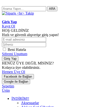
ARA
Giriş Yap
Kayıt Ol
HOŞ GELDİNİZ
Hızlı ve güvenli alışverişe giriş yapın!
Beni Hatırla
Şifremi Unuttum
Giriş Yap
HENÜZ ÜYE DEĞİL MİSİNİZ?
Kolayca üye olabilirsiniz.
Hemen Üye Ol
Facebook ile Bağlan
Google ile Bağlan
Sepetim
Ürün
İNDİRİM!!
Aksesuarlar