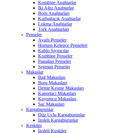
Kombine Anahtarlar
İki Ağız Anahtarlar
Boru Anahtarları
Kurbağacık Anahtarlar
Lokma Anahtarlar
Tork Anahtarları
Penseler
Ayarlı Penseler
Hortum Kelepçe Penseleri
Kablo Sıyırıcılar
Kombine Penseler
Papağan Penseler
Segman Penseler
Makaslar
Bağ Makasları
Boru Makasları
Demir Kesme Makasları
Kaportacı Makasları
Kuyumcu Makasları
Sac Makasları
Kargaburunlar
Düz Uçlu Kargaburunlar
İzoleli Kargaburunlar
Keskiler
İzoleli Keskiler