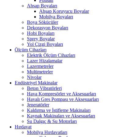
Polisan
Ahşap Boyaları
Ahşap Koruyucu Boyalar
Mobilya Boyaları
Boya Sökücüler
Dekorasyon Boyaları
Hobi Boyaları
Sprey Boyalar
Yol Çizgi Boyaları
Ölçüm Cihazları
Elektrik Ölçüm Cihazları
Lazer Hizalamalar
Lazermetreler
Multimetreler
Nivolar
Endüstriyel Makinalar
Beton Vibratörleri
Hava Kompresörler ve Aksesuarları
Havalı Gres Pompası ve Aksesuarları
Jeneratörler
Kaldırma ve İstifleme Makinaları
Kaynak Makinaları ve Aksesuarları
Su Dalgıç & Su Motorları
Hırdavat
Mobilya Hırdavatları