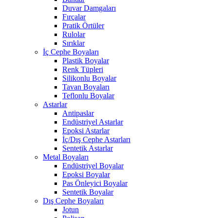
Duvar Damgaları
Fırçalar
Pratik Örtüler
Rulolar
Sırıklar
İç Cephe Boyaları
Plastik Boyalar
Renk Tüpleri
Silikonlu Boyalar
Tavan Boyaları
Teflonlu Boyalar
Astarlar
Antipaslar
Endüstriyel Astarlar
Epoksi Astarlar
İç/Dış Cephe Astarları
Sentetik Astarlar
Metal Boyaları
Endüstriyel Boyalar
Epoksi Boyalar
Pas Önleyici Boyalar
Sentetik Boyalar
Dış Cephe Boyaları
Jotun