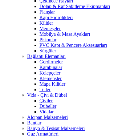
Çekmece Rayları
Dolap & Raf Sabitleme Ekipmanları
Flanşlar
Kapı Hidrolikleri
Kilitler
Menteşeler
Mobilya & Masa Ayakları
Pistonlar
PVC Kapı & Pencere Aksesuarları
Sürgüler
Bağlantı Elemanları
Gerdirmeler
Karabinalar
Kelepçeler
Klemensler
Mapa Kilitler
Teller
Vida - Çivi & Dübel
Çiviler
Dübeller
Vidalar
Alçıpan Malzemeleri
Bantlar
Banyo & Tesisat Malzemeleri
Gaz Armatürleri