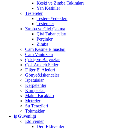
Keski ve Zımba Takımları
Yan Keskiler
Testereler
Testere Yedekleri
Testereler
Zımba ve Çivi Çakma
Çivi Tabancaları
Perçinler
Zımba
Cam Kesme Elmasları
Cam Vantuzları
Çekiç ve Balyozlar
Çok Amaçlı Setler
Diğer El Aletleri
Gönye&İşkenceler
Ispatulalar
Kerpetenler
Kumpaslar
Maket Bıçakları
Metreler
Su Terazileri
Tokmaklar
İş Güvenliği
Eldivenler
Deri Eldivenler