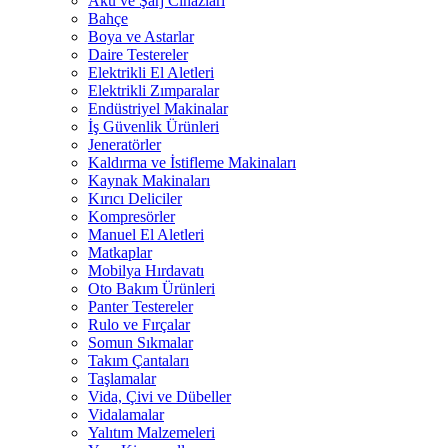
Akü ve Şarj Cihazları
Bahçe
Boya ve Astarlar
Daire Testereler
Elektrikli El Aletleri
Elektrikli Zımparalar
Endüstriyel Makinalar
İş Güvenlik Ürünleri
Jeneratörler
Kaldırma ve İstifleme Makinaları
Kaynak Makinaları
Kırıcı Deliciler
Kompresörler
Manuel El Aletleri
Matkaplar
Mobilya Hırdavatı
Oto Bakım Ürünleri
Panter Testereler
Rulo ve Fırçalar
Somun Sıkmalar
Takım Çantaları
Taşlamalar
Vida, Çivi ve Dübeller
Vidalamalar
Yalıtım Malzemeleri