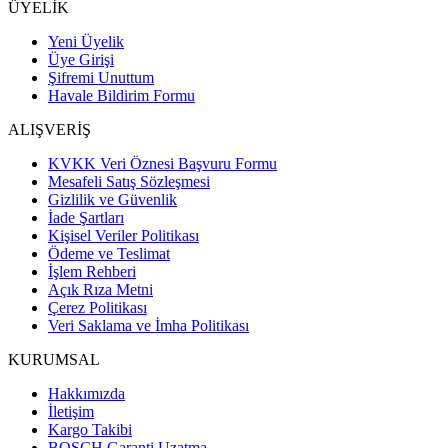
ÜYELİK
Yeni Üyelik
Üye Girişi
Şifremi Unuttum
Havale Bildirim Formu
ALIŞVERİŞ
KVKK Veri Öznesi Başvuru Formu
Mesafeli Satış Sözleşmesi
Gizlilik ve Güvenlik
İade Şartları
Kişisel Veriler Politikası
Ödeme ve Teslimat
İşlem Rehberi
Açık Rıza Metni
Çerez Politikası
Veri Saklama ve İmha Politikası
KURUMSAL
Hakkımızda
İletişim
Kargo Takibi
BOSCH Garanti Uzatma