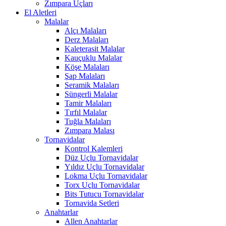
Zımpara Uçları
El Aletleri
Malalar
Alçı Malaları
Derz Malaları
Kaleterasit Malalar
Kauçuklu Malalar
Köşe Malaları
Şap Malaları
Seramik Malaları
Süngerli Malalar
Tamir Malaları
Tırfıl Malalar
Tuğla Malaları
Zımpara Malası
Tornavidalar
Kontrol Kalemleri
Düz Uçlu Tornavidalar
Yıldız Uçlu Tornavidalar
Lokma Uçlu Tornavidalar
Torx Uçlu Tornavidalar
Bits Tutucu Tornavidalar
Tornavida Setleri
Anahtarlar
Allen Anahtarlar