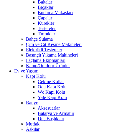
Baltalar
Bıçaklar
Budama Makasları
Çapalar
Kürekler
Testereler
Tırmıklar
Bahçe Sulama
Çim ve Çit Kesme Makineleri
Elektrikli Testereler
Basınçlı Yıkama Makineleri
İlaçlama Ekipmanları
Kamp/Outdoor Ürünler
Ev ve Yaşam
Kapı Kolu
Çekme Kollar
Oda Kapı Kolu
Wc Kapı Kolu
Yale Kapı Kolu
Banyo
Aksesuarlar
Batarya ve Armatür
Duş Başlıkları
Mutfak
Askılar