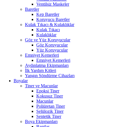
Ventilsiz Maskeler
Baretler
Kep Baretler
Koruyucu Baretler
Kulak Tıkacı & Kulaklıklar
Kulak Tıkacı
Kulaklıklar
Göz ve Yüz Koruyucular
Göz Koruyucular
Yüz Koruyucular
Emniyet Kemerleri
Emniyet Kemerleri
Aydınlatma Ekipmanları
İlk Yardım Kitleri
Yangın Söndürme Cihazları
Boyalar
Tiner ve Macunlar
Epoksi Tiner
Kokusuz Tiner
Macunlar
Poliüretan Tiner
Selülozik Tiner
Sentetik Tiner
Boya Ekipmanları
Bantlar