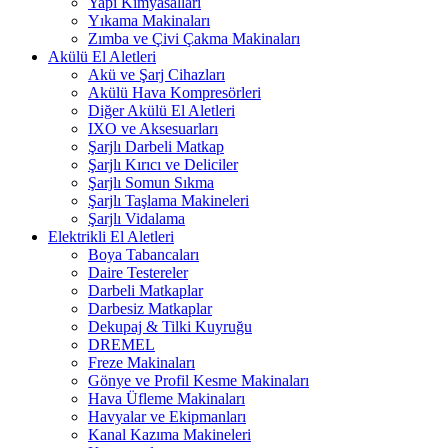
Yapı Kimyasalları
Yıkama Makinaları
Zımba ve Çivi Çakma Makinaları
Akülü El Aletleri
Akü ve Şarj Cihazları
Akülü Hava Kompresörleri
Diğer Akülü El Aletleri
IXO ve Aksesuarları
Şarjlı Darbeli Matkap
Şarjlı Kırıcı ve Deliciler
Şarjlı Somun Sıkma
Şarjlı Taşlama Makineleri
Şarjlı Vidalama
Elektrikli El Aletleri
Boya Tabancaları
Daire Testereler
Darbeli Matkaplar
Darbesiz Matkaplar
Dekupaj & Tilki Kuyruğu
DREMEL
Freze Makinaları
Gönye ve Profil Kesme Makinaları
Hava Üfleme Makinaları
Havyalar ve Ekipmanları
Kanal Kazıma Makineleri