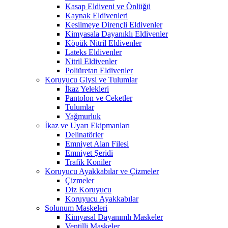
Kasap Eldiveni ve Önlüğü
Kaynak Eldivenleri
Kesilmeye Dirençli Eldivenler
Kimyasala Dayanıklı Eldivenler
Köpük Nitril Eldivenler
Lateks Eldivenler
Nitril Eldivenler
Poliüretan Eldivenler
Koruyucu Giysi ve Tulumlar
İkaz Yelekleri
Pantolon ve Ceketler
Tulumlar
Yağmurluk
İkaz ve Uyarı Ekipmanları
Delinatörler
Emniyet Alan Filesi
Emniyet Şeridi
Trafik Koniler
Koruyucu Ayakkabılar ve Çizmeler
Çizmeler
Diz Koruyucu
Koruyucu Ayakkabılar
Solunum Maskeleri
Kimyasal Dayanımlı Maskeler
Ventilli Maskeler