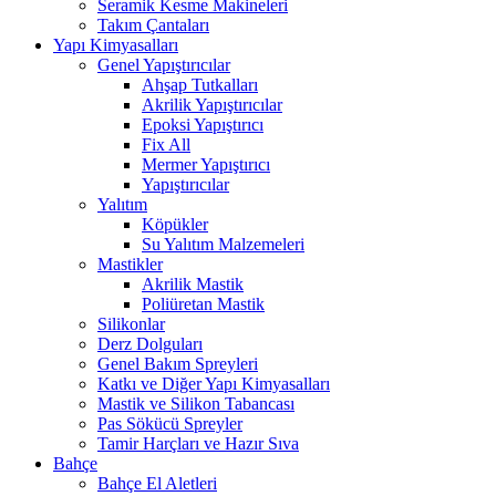
Seramik Kesme Makineleri
Takım Çantaları
Yapı Kimyasalları
Genel Yapıştırıcılar
Ahşap Tutkalları
Akrilik Yapıştırıcılar
Epoksi Yapıştırıcı
Fix All
Mermer Yapıştırıcı
Yapıştırıcılar
Yalıtım
Köpükler
Su Yalıtım Malzemeleri
Mastikler
Akrilik Mastik
Poliüretan Mastik
Silikonlar
Derz Dolguları
Genel Bakım Spreyleri
Katkı ve Diğer Yapı Kimyasalları
Mastik ve Silikon Tabancası
Pas Sökücü Spreyler
Tamir Harçları ve Hazır Sıva
Bahçe
Bahçe El Aletleri