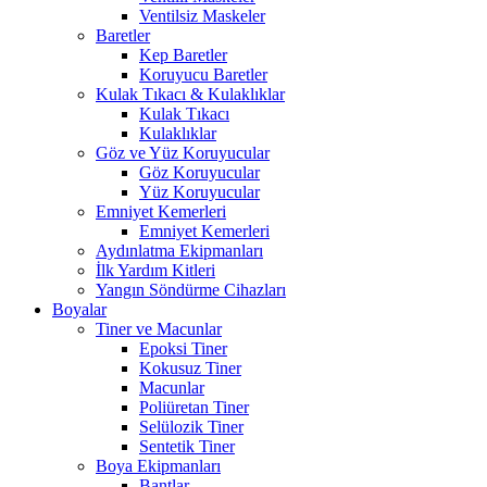
Ventilsiz Maskeler
Baretler
Kep Baretler
Koruyucu Baretler
Kulak Tıkacı & Kulaklıklar
Kulak Tıkacı
Kulaklıklar
Göz ve Yüz Koruyucular
Göz Koruyucular
Yüz Koruyucular
Emniyet Kemerleri
Emniyet Kemerleri
Aydınlatma Ekipmanları
İlk Yardım Kitleri
Yangın Söndürme Cihazları
Boyalar
Tiner ve Macunlar
Epoksi Tiner
Kokusuz Tiner
Macunlar
Poliüretan Tiner
Selülozik Tiner
Sentetik Tiner
Boya Ekipmanları
Bantlar