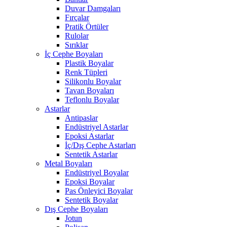
Duvar Damgaları
Fırçalar
Pratik Örtüler
Rulolar
Sırıklar
İç Cephe Boyaları
Plastik Boyalar
Renk Tüpleri
Silikonlu Boyalar
Tavan Boyaları
Teflonlu Boyalar
Astarlar
Antipaslar
Endüstriyel Astarlar
Epoksi Astarlar
İç/Dış Cephe Astarları
Sentetik Astarlar
Metal Boyaları
Endüstriyel Boyalar
Epoksi Boyalar
Pas Önleyici Boyalar
Sentetik Boyalar
Dış Cephe Boyaları
Jotun