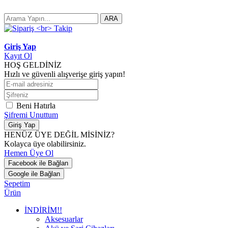
ARA
Giriş Yap
Kayıt Ol
HOŞ GELDİNİZ
Hızlı ve güvenli alışverişe giriş yapın!
Beni Hatırla
Şifremi Unuttum
Giriş Yap
HENÜZ ÜYE DEĞİL MİSİNİZ?
Kolayca üye olabilirsiniz.
Hemen Üye Ol
Facebook ile Bağlan
Google ile Bağlan
Sepetim
Ürün
İNDİRİM!!
Aksesuarlar