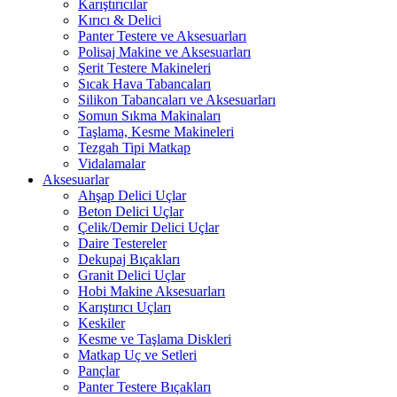
Karıştırıcılar
Kırıcı & Delici
Panter Testere ve Aksesuarları
Polisaj Makine ve Aksesuarları
Şerit Testere Makineleri
Sıcak Hava Tabancaları
Silikon Tabancaları ve Aksesuarları
Somun Sıkma Makinaları
Taşlama, Kesme Makineleri
Tezgah Tipi Matkap
Vidalamalar
Aksesuarlar
Ahşap Delici Uçlar
Beton Delici Uçlar
Çelik/Demir Delici Uçlar
Daire Testereler
Dekupaj Bıçakları
Granit Delici Uçlar
Hobi Makine Aksesuarları
Karıştırıcı Uçları
Keskiler
Kesme ve Taşlama Diskleri
Matkap Uç ve Setleri
Pançlar
Panter Testere Bıçakları