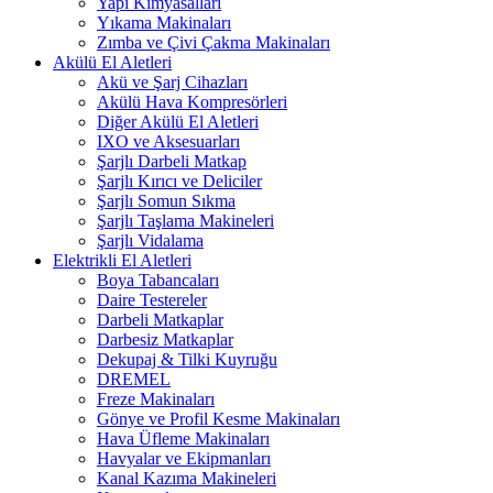
Yapı Kimyasalları
Yıkama Makinaları
Zımba ve Çivi Çakma Makinaları
Akülü El Aletleri
Akü ve Şarj Cihazları
Akülü Hava Kompresörleri
Diğer Akülü El Aletleri
IXO ve Aksesuarları
Şarjlı Darbeli Matkap
Şarjlı Kırıcı ve Deliciler
Şarjlı Somun Sıkma
Şarjlı Taşlama Makineleri
Şarjlı Vidalama
Elektrikli El Aletleri
Boya Tabancaları
Daire Testereler
Darbeli Matkaplar
Darbesiz Matkaplar
Dekupaj & Tilki Kuyruğu
DREMEL
Freze Makinaları
Gönye ve Profil Kesme Makinaları
Hava Üfleme Makinaları
Havyalar ve Ekipmanları
Kanal Kazıma Makineleri