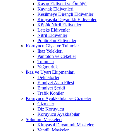
Kasap Eldiveni ve Önlüğü
Kaynak Eldivenleri
Kesilmeye Dirençli Eldivenler
Kimyasala Dayanıklı Eldivenler
Köpük Nitril Eldivenler
Lateks Eldivenler
Nitril Eldivenler
Poliüretan Eldivenler
Koruyucu Giysi ve Tulumlar
İkaz Yelekleri
Pantolon ve Ceketler
Tulumlar
Yağmurluk
İkaz ve Uyarı Ekipmanları
Delinatörler
Emniyet Alan Filesi
Emniyet Şeridi
Trafik Koniler
Koruyucu Ayakkabılar ve Çizmeler
Çizmeler
Diz Koruyucu
Koruyucu Ayakkabılar
Solunum Maskeleri
Kimyasal Dayanımlı Maskeler
Ventilli Maskeler