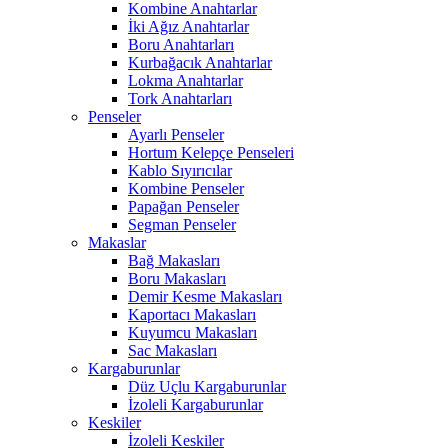
Kombine Anahtarlar
İki Ağız Anahtarlar
Boru Anahtarları
Kurbağacık Anahtarlar
Lokma Anahtarlar
Tork Anahtarları
Penseler
Ayarlı Penseler
Hortum Kelepçe Penseleri
Kablo Sıyırıcılar
Kombine Penseler
Papağan Penseler
Segman Penseler
Makaslar
Bağ Makasları
Boru Makasları
Demir Kesme Makasları
Kaportacı Makasları
Kuyumcu Makasları
Sac Makasları
Kargaburunlar
Düz Uçlu Kargaburunlar
İzoleli Kargaburunlar
Keskiler
İzoleli Keskiler