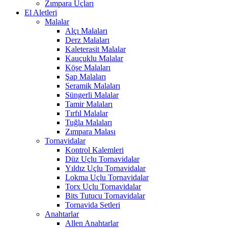
Zımpara Uçları
El Aletleri
Malalar
Alçı Malaları
Derz Malaları
Kaleterasit Malalar
Kauçuklu Malalar
Köşe Malaları
Şap Malaları
Seramik Malaları
Süngerli Malalar
Tamir Malaları
Tırfıl Malalar
Tuğla Malaları
Zımpara Malası
Tornavidalar
Kontrol Kalemleri
Düz Uçlu Tornavidalar
Yıldız Uçlu Tornavidalar
Lokma Uçlu Tornavidalar
Torx Uçlu Tornavidalar
Bits Tutucu Tornavidalar
Tornavida Setleri
Anahtarlar
Allen Anahtarlar