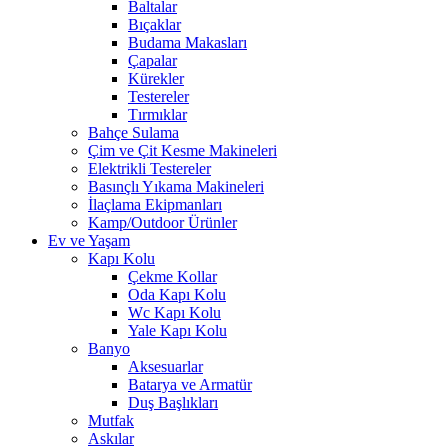
Baltalar
Bıçaklar
Budama Makasları
Çapalar
Kürekler
Testereler
Tırmıklar
Bahçe Sulama
Çim ve Çit Kesme Makineleri
Elektrikli Testereler
Basınçlı Yıkama Makineleri
İlaçlama Ekipmanları
Kamp/Outdoor Ürünler
Ev ve Yaşam
Kapı Kolu
Çekme Kollar
Oda Kapı Kolu
Wc Kapı Kolu
Yale Kapı Kolu
Banyo
Aksesuarlar
Batarya ve Armatür
Duş Başlıkları
Mutfak
Askılar