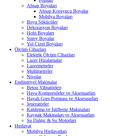
Polisan
Ahşap Boyaları
Ahşap Koruyucu Boyalar
Mobilya Boyaları
Boya Sökücüler
Dekorasyon Boyaları
Hobi Boyaları
Sprey Boyalar
Yol Çizgi Boyaları
Ölçüm Cihazları
Elektrik Ölçüm Cihazları
Lazer Hizalamalar
Lazermetreler
Multimetreler
Nivolar
Endüstriyel Makinalar
Beton Vibratörleri
Hava Kompresörler ve Aksesuarları
Havalı Gres Pompası ve Aksesuarları
Jeneratörler
Kaldırma ve İstifleme Makinaları
Kaynak Makinaları ve Aksesuarları
Su Dalgıç & Su Motorları
Hırdavat
Mobilya Hırdavatları