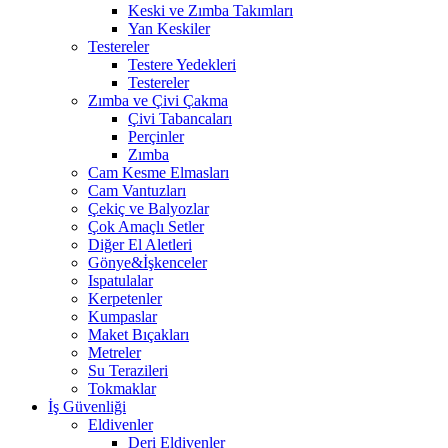
Keski ve Zımba Takımları
Yan Keskiler
Testereler
Testere Yedekleri
Testereler
Zımba ve Çivi Çakma
Çivi Tabancaları
Perçinler
Zımba
Cam Kesme Elmasları
Cam Vantuzları
Çekiç ve Balyozlar
Çok Amaçlı Setler
Diğer El Aletleri
Gönye&İşkenceler
Ispatulalar
Kerpetenler
Kumpaslar
Maket Bıçakları
Metreler
Su Terazileri
Tokmaklar
İş Güvenliği
Eldivenler
Deri Eldivenler