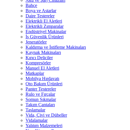
Akü ve Şarj Cihazları
Bahçe
Boya ve Astarlar
Daire Testereler
Elektrikli El Aletleri
Elektrikli Zımparalar
Endüstriyel Makinalar
İş Güvenlik Ürünleri
Jeneratörler
Kaldırma ve İstifleme Makinaları
Kaynak Makinaları
Kırıcı Deliciler
Kompresörler
Manuel El Aletleri
Matkaplar
Mobilya Hırdavatı
Oto Bakım Ürünleri
Panter Testereler
Rulo ve Fırçalar
Somun Sıkmalar
Takım Çantaları
Taşlamalar
Vida, Çivi ve Dübeller
Vidalamalar
Yalıtım Malzemeleri