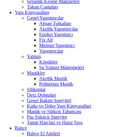
Seramik Kesme Makineleri
Takım Çantaları
Yapı Kimyasalları
Genel Yapıştırıcılar
Ahşap Tutkalları
Akrilik Yapıştırıcılar
Epoksi Yapıştırıcı
Fix All
Mermer Yapıştırıcı
Yapıştırıcılar
Yalıtım
Köpükler
Su Yalıtım Malzemeleri
Mastikler
Akrilik Mastik
Poliüretan Mastik
Silikonlar
Derz Dolguları
Genel Bakım Spreyleri
Katkı ve Diğer Yapı Kimyasalları
Mastik ve Silikon Tabancası
Pas Sökücü Spreyler
Tamir Harçları ve Hazır Sıva
Bahçe
Bahçe El Aletleri