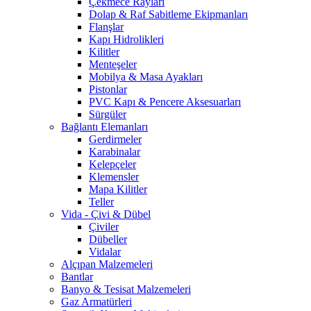
Çekmece Rayları
Dolap & Raf Sabitleme Ekipmanları
Flanşlar
Kapı Hidrolikleri
Kilitler
Menteşeler
Mobilya & Masa Ayakları
Pistonlar
PVC Kapı & Pencere Aksesuarları
Sürgüler
Bağlantı Elemanları
Gerdirmeler
Karabinalar
Kelepçeler
Klemensler
Mapa Kilitler
Teller
Vida - Çivi & Dübel
Çiviler
Dübeller
Vidalar
Alçıpan Malzemeleri
Bantlar
Banyo & Tesisat Malzemeleri
Gaz Armatürleri