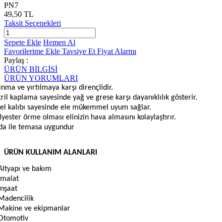
PN7
49,50 TL
Taksit Seçenekleri
Sepete Ekle
Hemen Al
Favorilerime Ekle
Tavsiye Et
Fiyat Alarmı
Paylaş :
ÜRÜN BİLGİSİ
ÜRÜN YORUMLARI
ınma ve yırtılmaya karşı dirençlidir.
tril kaplama sayesinde yağ ve grese karşı dayanıklılık gösterir.
el kalıbı sayesinde ele mükemmel uyum sağlar.
lyester örme olması elinizin hava almasını kolaylaştırır.
da ile temasa uygundur
ÜRÜN KULLANIM ALANLARI
Altyapı ve bakım
İmalat
İnşaat
Madencilik
Makine ve ekipmanlar
Otomotiv