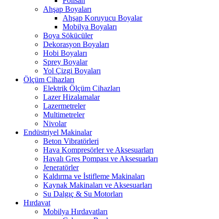
Polisan
Ahşap Boyaları
Ahşap Koruyucu Boyalar
Mobilya Boyaları
Boya Sökücüler
Dekorasyon Boyaları
Hobi Boyaları
Sprey Boyalar
Yol Çizgi Boyaları
Ölçüm Cihazları
Elektrik Ölçüm Cihazları
Lazer Hizalamalar
Lazermetreler
Multimetreler
Nivolar
Endüstriyel Makinalar
Beton Vibratörleri
Hava Kompresörler ve Aksesuarları
Havalı Gres Pompası ve Aksesuarları
Jeneratörler
Kaldırma ve İstifleme Makinaları
Kaynak Makinaları ve Aksesuarları
Su Dalgıç & Su Motorları
Hırdavat
Mobilya Hırdavatları