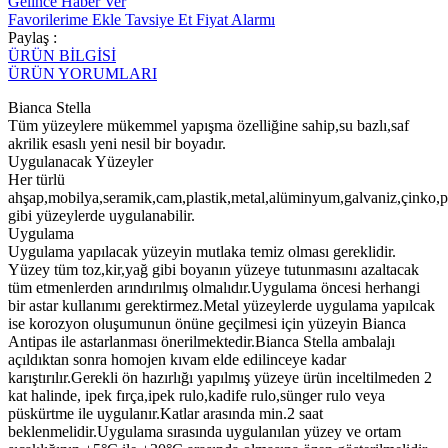
Gelince Haber Ver
Favorilerime Ekle
Tavsiye Et
Fiyat Alarmı
Paylaş :
ÜRÜN BİLGİSİ
ÜRÜN YORUMLARI
Bianca Stella
Tüm yüzeylere mükemmel yapışma özelliğine sahip,su bazlı,saf
akrilik esaslı yeni nesil bir boyadır.
Uygulanacak Yüzeyler
Her türlü
ahşap,mobilya,seramik,cam,plastik,metal,alüminyum,galvaniz,çinko,po
gibi yüzeylerde uygulanabilir.
Uygulama
Uygulama yapılacak yüzeyin mutlaka temiz olması gereklidir.
Yüzey tüm toz,kir,yağ gibi boyanın yüzeye tutunmasını azaltacak
tüm etmenlerden arındırılmış olmalıdır.Uygulama öncesi herhangi
bir astar kullanımı gerektirmez.Metal yüzeylerde uygulama yapılcak
ise korozyon oluşumunun önüne geçilmesi için yüzeyin Bianca
Antipas ile astarlanması önerilmektedir.Bianca Stella ambalajı
açıldıktan sonra homojen kıvam elde edilinceye kadar
karıştırılır.Gerekli ön hazırlığı yapılmış yüzeye ürün inceltilmeden 2
kat halinde, ipek fırça,ipek rulo,kadife rulo,sünger rulo veya
püskürtme ile uygulanır.Katlar arasında min.2 saat
beklenmelidir.Uygulama sırasında uygulanılan yüzey ve ortam