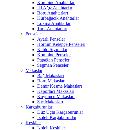
Kombine Anahtarlar
İki Ağız Anahtarlar
Boru Anahtarları
Kurbağacık Anahtarlar
Lokma Anahtarlar
Tork Anahtarları
Penseler
Ayarlı Penseler
Hortum Kelepçe Penseleri
Kablo Sıyırıcılar
Kombine Penseler
Papağan Penseler
Segman Penseler
Makaslar
Bağ Makasları
Boru Makasları
Demir Kesme Makasları
Kaportacı Makasları
Kuyumcu Makasları
Sac Makasları
Kargaburunlar
Düz Uçlu Kargaburunlar
İzoleli Kargaburunlar
Keskiler
İzoleli Keskiler