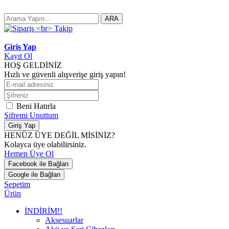
ARA
Giriş Yap
Kayıt Ol
HOŞ GELDİNİZ
Hızlı ve güvenli alışverişe giriş yapın!
Beni Hatırla
Şifremi Unuttum
Giriş Yap
HENÜZ ÜYE DEĞİL MİSİNİZ?
Kolayca üye olabilirsiniz.
Hemen Üye Ol
Facebook ile Bağlan
Google ile Bağlan
Sepetim
Ürün
İNDİRİM!!
Aksesuarlar