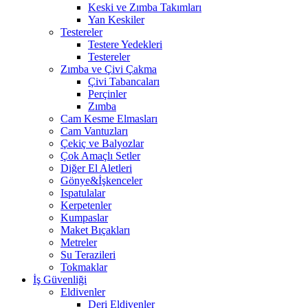
Keski ve Zımba Takımları
Yan Keskiler
Testereler
Testere Yedekleri
Testereler
Zımba ve Çivi Çakma
Çivi Tabancaları
Perçinler
Zımba
Cam Kesme Elmasları
Cam Vantuzları
Çekiç ve Balyozlar
Çok Amaçlı Setler
Diğer El Aletleri
Gönye&İşkenceler
Ispatulalar
Kerpetenler
Kumpaslar
Maket Bıçakları
Metreler
Su Terazileri
Tokmaklar
İş Güvenliği
Eldivenler
Deri Eldivenler