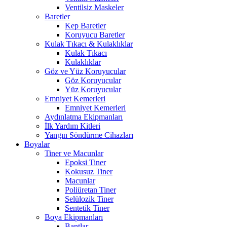
Ventilsiz Maskeler
Baretler
Kep Baretler
Koruyucu Baretler
Kulak Tıkacı & Kulaklıklar
Kulak Tıkacı
Kulaklıklar
Göz ve Yüz Koruyucular
Göz Koruyucular
Yüz Koruyucular
Emniyet Kemerleri
Emniyet Kemerleri
Aydınlatma Ekipmanları
İlk Yardım Kitleri
Yangın Söndürme Cihazları
Boyalar
Tiner ve Macunlar
Epoksi Tiner
Kokusuz Tiner
Macunlar
Poliüretan Tiner
Selülozik Tiner
Sentetik Tiner
Boya Ekipmanları
Bantlar