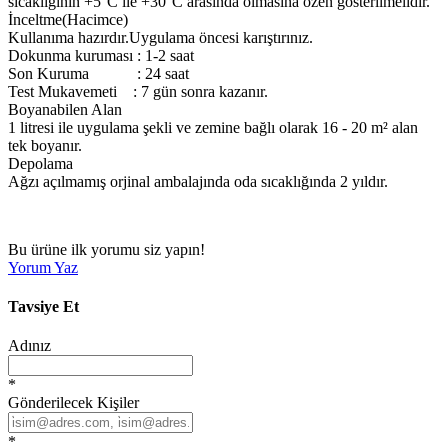
sıcaklığının +5°C ile +30°C arasında olmasına özen gösterilmelidir.
İnceltme(Hacimce)
Kullanıma hazırdır.Uygulama öncesi karıştırınız.
Dokunma kuruması : 1-2 saat
Son Kuruma : 24 saat
Test Mukavemeti : 7 gün sonra kazanır.
Boyanabilen Alan
1 litresi ile uygulama şekli ve zemine bağlı olarak 16 - 20 m² alan
tek boyanır.
Depolama
Ağzı açılmamış orjinal ambalajında oda sıcaklığında 2 yıldır.
Bu ürüne ilk yorumu siz yapın!
Yorum Yaz
Tavsiye Et
Adınız
*
Gönderilecek Kişiler
*