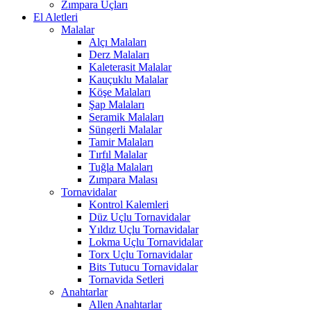
Zımpara Uçları
El Aletleri
Malalar
Alçı Malaları
Derz Malaları
Kaleterasit Malalar
Kauçuklu Malalar
Köşe Malaları
Şap Malaları
Seramik Malaları
Süngerli Malalar
Tamir Malaları
Tırfıl Malalar
Tuğla Malaları
Zımpara Malası
Tornavidalar
Kontrol Kalemleri
Düz Uçlu Tornavidalar
Yıldız Uçlu Tornavidalar
Lokma Uçlu Tornavidalar
Torx Uçlu Tornavidalar
Bits Tutucu Tornavidalar
Tornavida Setleri
Anahtarlar
Allen Anahtarlar