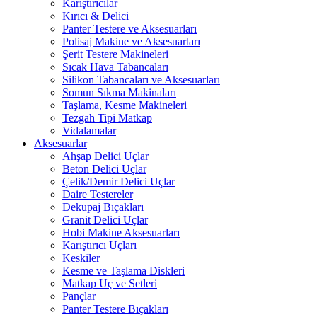
Karıştırıcılar
Kırıcı & Delici
Panter Testere ve Aksesuarları
Polisaj Makine ve Aksesuarları
Şerit Testere Makineleri
Sıcak Hava Tabancaları
Silikon Tabancaları ve Aksesuarları
Somun Sıkma Makinaları
Taşlama, Kesme Makineleri
Tezgah Tipi Matkap
Vidalamalar
Aksesuarlar
Ahşap Delici Uçlar
Beton Delici Uçlar
Çelik/Demir Delici Uçlar
Daire Testereler
Dekupaj Bıçakları
Granit Delici Uçlar
Hobi Makine Aksesuarları
Karıştırıcı Uçları
Keskiler
Kesme ve Taşlama Diskleri
Matkap Uç ve Setleri
Pançlar
Panter Testere Bıçakları