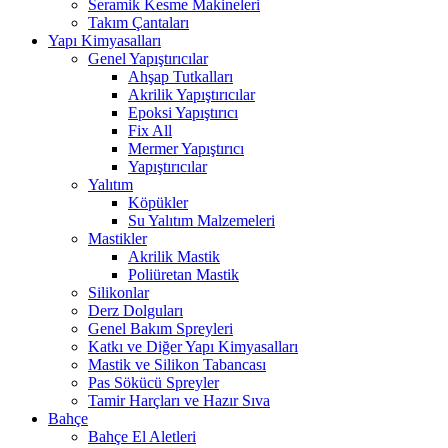
Seramik Kesme Makineleri
Takım Çantaları
Yapı Kimyasalları
Genel Yapıştırıcılar
Ahşap Tutkalları
Akrilik Yapıştırıcılar
Epoksi Yapıştırıcı
Fix All
Mermer Yapıştırıcı
Yapıştırıcılar
Yalıtım
Köpükler
Su Yalıtım Malzemeleri
Mastikler
Akrilik Mastik
Poliüretan Mastik
Silikonlar
Derz Dolguları
Genel Bakım Spreyleri
Katkı ve Diğer Yapı Kimyasalları
Mastik ve Silikon Tabancası
Pas Sökücü Spreyler
Tamir Harçları ve Hazır Sıva
Bahçe
Bahçe El Aletleri