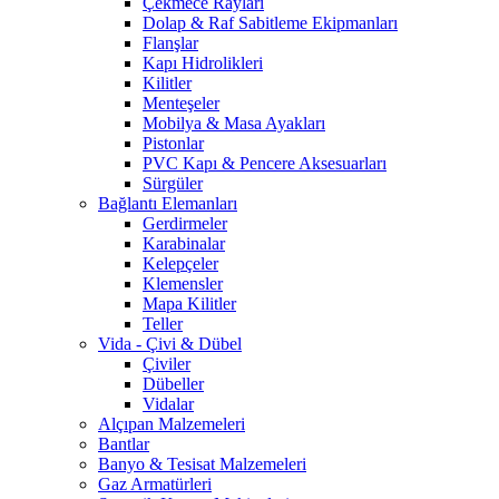
Çekmece Rayları
Dolap & Raf Sabitleme Ekipmanları
Flanşlar
Kapı Hidrolikleri
Kilitler
Menteşeler
Mobilya & Masa Ayakları
Pistonlar
PVC Kapı & Pencere Aksesuarları
Sürgüler
Bağlantı Elemanları
Gerdirmeler
Karabinalar
Kelepçeler
Klemensler
Mapa Kilitler
Teller
Vida - Çivi & Dübel
Çiviler
Dübeller
Vidalar
Alçıpan Malzemeleri
Bantlar
Banyo & Tesisat Malzemeleri
Gaz Armatürleri