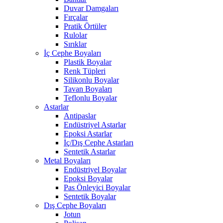
Duvar Damgaları
Fırçalar
Pratik Örtüler
Rulolar
Sırıklar
İç Cephe Boyaları
Plastik Boyalar
Renk Tüpleri
Silikonlu Boyalar
Tavan Boyaları
Teflonlu Boyalar
Astarlar
Antipaslar
Endüstriyel Astarlar
Epoksi Astarlar
İç/Dış Cephe Astarları
Sentetik Astarlar
Metal Boyaları
Endüstriyel Boyalar
Epoksi Boyalar
Pas Önleyici Boyalar
Sentetik Boyalar
Dış Cephe Boyaları
Jotun