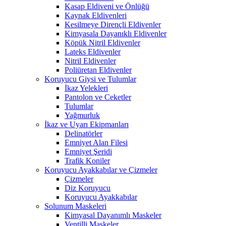
Kasap Eldiveni ve Önlüğü
Kaynak Eldivenleri
Kesilmeye Dirençli Eldivenler
Kimyasala Dayanıklı Eldivenler
Köpük Nitril Eldivenler
Lateks Eldivenler
Nitril Eldivenler
Poliüretan Eldivenler
Koruyucu Giysi ve Tulumlar
İkaz Yelekleri
Pantolon ve Ceketler
Tulumlar
Yağmurluk
İkaz ve Uyarı Ekipmanları
Delinatörler
Emniyet Alan Filesi
Emniyet Şeridi
Trafik Koniler
Koruyucu Ayakkabılar ve Çizmeler
Çizmeler
Diz Koruyucu
Koruyucu Ayakkabılar
Solunum Maskeleri
Kimyasal Dayanımlı Maskeler
Ventilli Maskeler