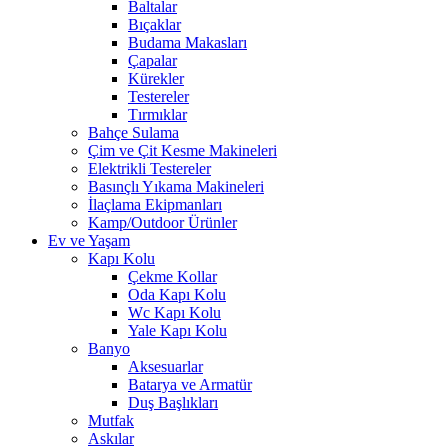
Baltalar
Bıçaklar
Budama Makasları
Çapalar
Kürekler
Testereler
Tırmıklar
Bahçe Sulama
Çim ve Çit Kesme Makineleri
Elektrikli Testereler
Basınçlı Yıkama Makineleri
İlaçlama Ekipmanları
Kamp/Outdoor Ürünler
Ev ve Yaşam
Kapı Kolu
Çekme Kollar
Oda Kapı Kolu
Wc Kapı Kolu
Yale Kapı Kolu
Banyo
Aksesuarlar
Batarya ve Armatür
Duş Başlıkları
Mutfak
Askılar