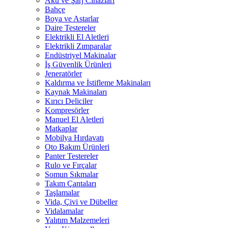
Akü ve Şarj Cihazları
Bahçe
Boya ve Astarlar
Daire Testereler
Elektrikli El Aletleri
Elektrikli Zımparalar
Endüstriyel Makinalar
İş Güvenlik Ürünleri
Jeneratörler
Kaldırma ve İstifleme Makinaları
Kaynak Makinaları
Kırıcı Deliciler
Kompresörler
Manuel El Aletleri
Matkaplar
Mobilya Hırdavatı
Oto Bakım Ürünleri
Panter Testereler
Rulo ve Fırçalar
Somun Sıkmalar
Takım Çantaları
Taşlamalar
Vida, Çivi ve Dübeller
Vidalamalar
Yalıtım Malzemeleri