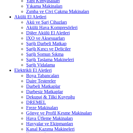
Yapı Kimyasalları
Yıkama Makinaları
Zımba ve Çivi Çakma Makinaları
Akülü El Aletleri
Akü ve Şarj Cihazları
Akülü Hava Kompresörleri
Diğer Akülü El Aletleri
IXO ve Aksesuarları
Şarjlı Darbeli Matkap
Şarjlı Kırıcı ve Deliciler
Şarjlı Somun Sıkma
Şarjlı Taşlama Makineleri
Şarjlı Vidalama
Elektrikli El Aletleri
Boya Tabancaları
Daire Testereler
Darbeli Matkaplar
Darbesiz Matkaplar
Dekupaj & Tilki Kuyruğu
DREMEL
Freze Makinaları
Gönye ve Profil Kesme Makinaları
Hava Üfleme Makinaları
Havyalar ve Ekipmanları
Kanal Kazıma Makineleri