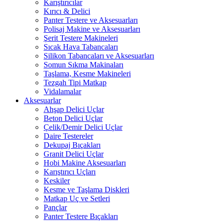
Karıştırıcılar
Kırıcı & Delici
Panter Testere ve Aksesuarları
Polisaj Makine ve Aksesuarları
Şerit Testere Makineleri
Sıcak Hava Tabancaları
Silikon Tabancaları ve Aksesuarları
Somun Sıkma Makinaları
Taşlama, Kesme Makineleri
Tezgah Tipi Matkap
Vidalamalar
Aksesuarlar
Ahşap Delici Uçlar
Beton Delici Uçlar
Çelik/Demir Delici Uçlar
Daire Testereler
Dekupaj Bıçakları
Granit Delici Uçlar
Hobi Makine Aksesuarları
Karıştırıcı Uçları
Keskiler
Kesme ve Taşlama Diskleri
Matkap Uç ve Setleri
Pançlar
Panter Testere Bıçakları