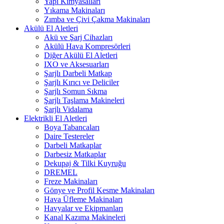
Yapı Kimyasalları
Yıkama Makinaları
Zımba ve Çivi Çakma Makinaları
Akülü El Aletleri
Akü ve Şarj Cihazları
Akülü Hava Kompresörleri
Diğer Akülü El Aletleri
IXO ve Aksesuarları
Şarjlı Darbeli Matkap
Şarjlı Kırıcı ve Deliciler
Şarjlı Somun Sıkma
Şarjlı Taşlama Makineleri
Şarjlı Vidalama
Elektrikli El Aletleri
Boya Tabancaları
Daire Testereler
Darbeli Matkaplar
Darbesiz Matkaplar
Dekupaj & Tilki Kuyruğu
DREMEL
Freze Makinaları
Gönye ve Profil Kesme Makinaları
Hava Üfleme Makinaları
Havyalar ve Ekipmanları
Kanal Kazıma Makineleri