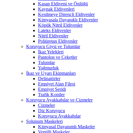
Kasap Eldiveni ve Önlüğü
Kaynak Eldivenleri
Kesilmeye Dirençli Eldivenler
Kimyasala Dayanıklı Eldivenler
Köpük Nitril Eldivenler
Lateks Eldivenler
Nitril Eldivenler
Poliüretan Eldivenler
Koruyucu Giysi ve Tulumlar
İkaz Yelekleri
Pantolon ve Ceketler
Tulumlar
Yağmurluk
İkaz ve Uyarı Ekipmanları
Delinatörler
Emniyet Alan Filesi
Emniyet Şeridi
Trafik Koniler
Koruyucu Ayakkabılar ve Çizmeler
Çizmeler
Diz Koruyucu
Koruyucu Ayakkabılar
Solunum Maskeleri
Kimyasal Dayanımlı Maskeler
Ventilli Maskeler