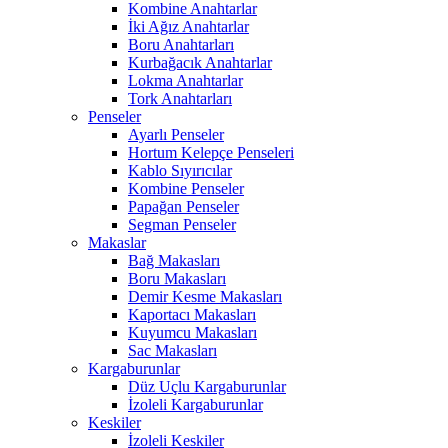
Kombine Anahtarlar
İki Ağız Anahtarlar
Boru Anahtarları
Kurbağacık Anahtarlar
Lokma Anahtarlar
Tork Anahtarları
Penseler
Ayarlı Penseler
Hortum Kelepçe Penseleri
Kablo Sıyırıcılar
Kombine Penseler
Papağan Penseler
Segman Penseler
Makaslar
Bağ Makasları
Boru Makasları
Demir Kesme Makasları
Kaportacı Makasları
Kuyumcu Makasları
Sac Makasları
Kargaburunlar
Düz Uçlu Kargaburunlar
İzoleli Kargaburunlar
Keskiler
İzoleli Keskiler