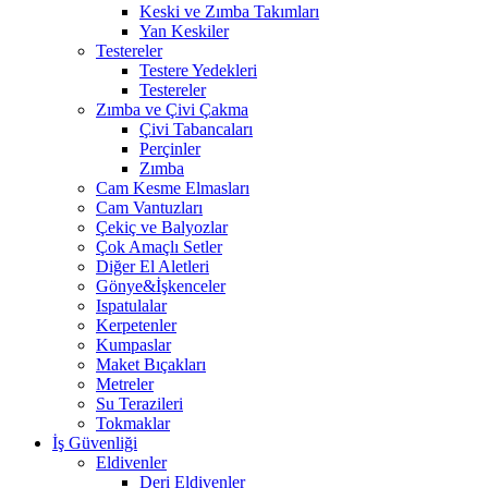
Keski ve Zımba Takımları
Yan Keskiler
Testereler
Testere Yedekleri
Testereler
Zımba ve Çivi Çakma
Çivi Tabancaları
Perçinler
Zımba
Cam Kesme Elmasları
Cam Vantuzları
Çekiç ve Balyozlar
Çok Amaçlı Setler
Diğer El Aletleri
Gönye&İşkenceler
Ispatulalar
Kerpetenler
Kumpaslar
Maket Bıçakları
Metreler
Su Terazileri
Tokmaklar
İş Güvenliği
Eldivenler
Deri Eldivenler