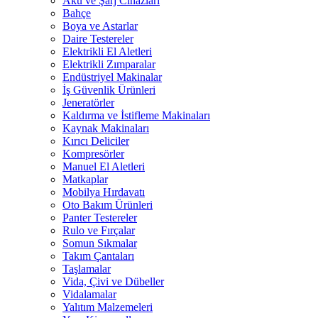
Akü ve Şarj Cihazları
Bahçe
Boya ve Astarlar
Daire Testereler
Elektrikli El Aletleri
Elektrikli Zımparalar
Endüstriyel Makinalar
İş Güvenlik Ürünleri
Jeneratörler
Kaldırma ve İstifleme Makinaları
Kaynak Makinaları
Kırıcı Deliciler
Kompresörler
Manuel El Aletleri
Matkaplar
Mobilya Hırdavatı
Oto Bakım Ürünleri
Panter Testereler
Rulo ve Fırçalar
Somun Sıkmalar
Takım Çantaları
Taşlamalar
Vida, Çivi ve Dübeller
Vidalamalar
Yalıtım Malzemeleri