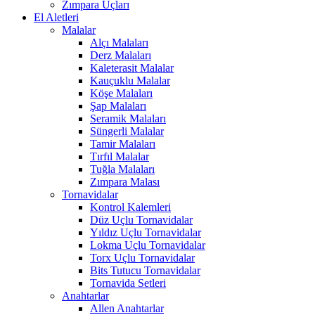
Zımpara Uçları
El Aletleri
Malalar
Alçı Malaları
Derz Malaları
Kaleterasit Malalar
Kauçuklu Malalar
Köşe Malaları
Şap Malaları
Seramik Malaları
Süngerli Malalar
Tamir Malaları
Tırfıl Malalar
Tuğla Malaları
Zımpara Malası
Tornavidalar
Kontrol Kalemleri
Düz Uçlu Tornavidalar
Yıldız Uçlu Tornavidalar
Lokma Uçlu Tornavidalar
Torx Uçlu Tornavidalar
Bits Tutucu Tornavidalar
Tornavida Setleri
Anahtarlar
Allen Anahtarlar