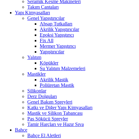
Seramik Kesme Makineleri
Takım Çantaları
Yapı Kimyasalları
Genel Yapıştırıcılar
Ahşap Tutkalları
Akrilik Yapıştırıcılar
Epoksi Yapıştırıcı
Fix All
Mermer Yapıştırıcı
Yapıştırıcılar
Yalıtım
Köpükler
Su Yalıtım Malzemeleri
Mastikler
Akrilik Mastik
Poliüretan Mastik
Silikonlar
Derz Dolguları
Genel Bakım Spreyleri
Katkı ve Diğer Yapı Kimyasalları
Mastik ve Silikon Tabancası
Pas Sökücü Spreyler
Tamir Harçları ve Hazır Sıva
Bahçe
Bahçe El Aletleri