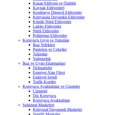
Kasap Eldiveni ve Önlüğü
Kaynak Eldivenleri
Kesilmeye Dirençli Eldivenler
Kimyasala Dayanıklı Eldivenler
Köpük Nitril Eldivenler
Lateks Eldivenler
Nitril Eldivenler
Poliüretan Eldivenler
Koruyucu Giysi ve Tulumlar
İkaz Yelekleri
Pantolon ve Ceketler
Tulumlar
Yağmurluk
İkaz ve Uyarı Ekipmanları
Delinatörler
Emniyet Alan Filesi
Emniyet Şeridi
Trafik Koniler
Koruyucu Ayakkabılar ve Çizmeler
Çizmeler
Diz Koruyucu
Koruyucu Ayakkabılar
Solunum Maskeleri
Kimyasal Dayanımlı Maskeler
Ventilli Maskeler