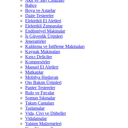
Akü ve Şarj Cihazları
Bahçe
Boya ve Astarlar
Daire Testereler
Elektrikli El Aletleri
Elektrikli Zımparalar
Endüstriyel Makinalar
İş Güvenlik Ürünleri
Jeneratörler
Kaldırma ve İstifleme Makinaları
Kaynak Makinaları
Kırıcı Deliciler
Kompresörler
Manuel El Aletleri
Matkaplar
Mobilya Hırdavatı
Oto Bakım Ürünleri
Panter Testereler
Rulo ve Fırçalar
Somun Sıkmalar
Takım Çantaları
Taşlamalar
Vida, Çivi ve Dübeller
Vidalamalar
Yalıtım Malzemeleri