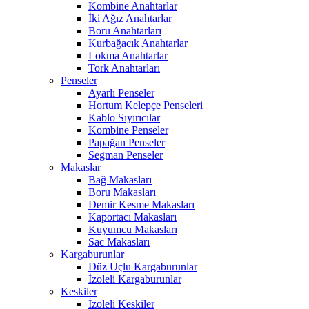
Kombine Anahtarlar
İki Ağız Anahtarlar
Boru Anahtarları
Kurbağacık Anahtarlar
Lokma Anahtarlar
Tork Anahtarları
Penseler
Ayarlı Penseler
Hortum Kelepçe Penseleri
Kablo Sıyırıcılar
Kombine Penseler
Papağan Penseler
Segman Penseler
Makaslar
Bağ Makasları
Boru Makasları
Demir Kesme Makasları
Kaportacı Makasları
Kuyumcu Makasları
Sac Makasları
Kargaburunlar
Düz Uçlu Kargaburunlar
İzoleli Kargaburunlar
Keskiler
İzoleli Keskiler