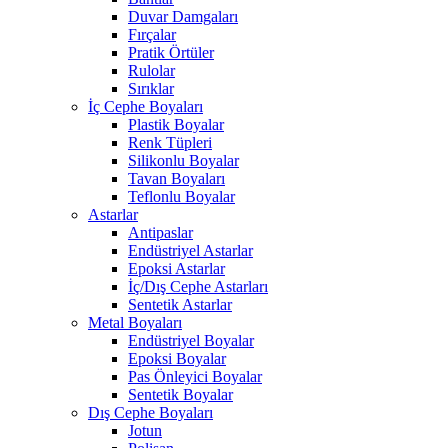
Duvar Damgaları
Fırçalar
Pratik Örtüler
Rulolar
Sırıklar
İç Cephe Boyaları
Plastik Boyalar
Renk Tüpleri
Silikonlu Boyalar
Tavan Boyaları
Teflonlu Boyalar
Astarlar
Antipaslar
Endüstriyel Astarlar
Epoksi Astarlar
İç/Dış Cephe Astarları
Sentetik Astarlar
Metal Boyaları
Endüstriyel Boyalar
Epoksi Boyalar
Pas Önleyici Boyalar
Sentetik Boyalar
Dış Cephe Boyaları
Jotun