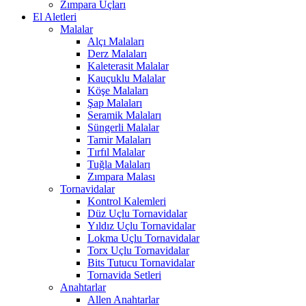
Zımpara Uçları
El Aletleri
Malalar
Alçı Malaları
Derz Malaları
Kaleterasit Malalar
Kauçuklu Malalar
Köşe Malaları
Şap Malaları
Seramik Malaları
Süngerli Malalar
Tamir Malaları
Tırfıl Malalar
Tuğla Malaları
Zımpara Malası
Tornavidalar
Kontrol Kalemleri
Düz Uçlu Tornavidalar
Yıldız Uçlu Tornavidalar
Lokma Uçlu Tornavidalar
Torx Uçlu Tornavidalar
Bits Tutucu Tornavidalar
Tornavida Setleri
Anahtarlar
Allen Anahtarlar