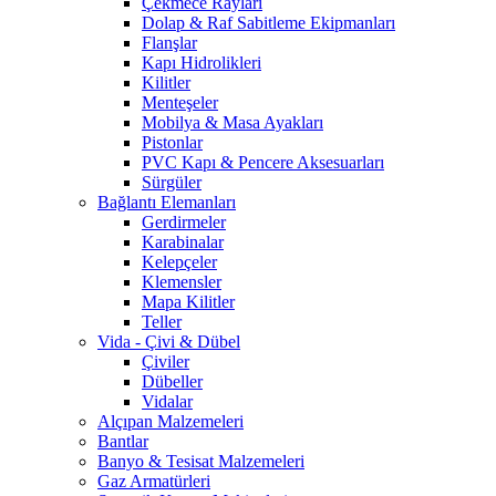
Çekmece Rayları
Dolap & Raf Sabitleme Ekipmanları
Flanşlar
Kapı Hidrolikleri
Kilitler
Menteşeler
Mobilya & Masa Ayakları
Pistonlar
PVC Kapı & Pencere Aksesuarları
Sürgüler
Bağlantı Elemanları
Gerdirmeler
Karabinalar
Kelepçeler
Klemensler
Mapa Kilitler
Teller
Vida - Çivi & Dübel
Çiviler
Dübeller
Vidalar
Alçıpan Malzemeleri
Bantlar
Banyo & Tesisat Malzemeleri
Gaz Armatürleri