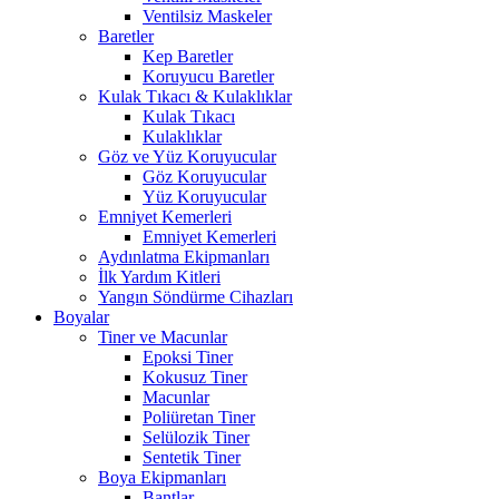
Ventilsiz Maskeler
Baretler
Kep Baretler
Koruyucu Baretler
Kulak Tıkacı & Kulaklıklar
Kulak Tıkacı
Kulaklıklar
Göz ve Yüz Koruyucular
Göz Koruyucular
Yüz Koruyucular
Emniyet Kemerleri
Emniyet Kemerleri
Aydınlatma Ekipmanları
İlk Yardım Kitleri
Yangın Söndürme Cihazları
Boyalar
Tiner ve Macunlar
Epoksi Tiner
Kokusuz Tiner
Macunlar
Poliüretan Tiner
Selülozik Tiner
Sentetik Tiner
Boya Ekipmanları
Bantlar