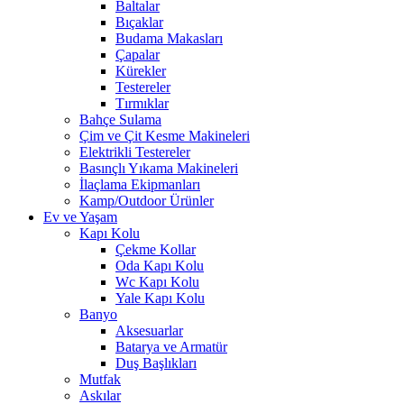
Baltalar
Bıçaklar
Budama Makasları
Çapalar
Kürekler
Testereler
Tırmıklar
Bahçe Sulama
Çim ve Çit Kesme Makineleri
Elektrikli Testereler
Basınçlı Yıkama Makineleri
İlaçlama Ekipmanları
Kamp/Outdoor Ürünler
Ev ve Yaşam
Kapı Kolu
Çekme Kollar
Oda Kapı Kolu
Wc Kapı Kolu
Yale Kapı Kolu
Banyo
Aksesuarlar
Batarya ve Armatür
Duş Başlıkları
Mutfak
Askılar