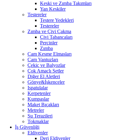
Keski ve Zımba Takımları
Yan Keskiler
Testereler
Testere Yedekleri
Testereler
Zımba ve Çivi Çakma
Çivi Tabancaları
Perçinler
Zımba
Cam Kesme Elmasları
Cam Vantuzları
Çekiç ve Balyozlar
Çok Amaçlı Setler
Diğer El Aletleri
Gönye&İşkenceler
Ispatulalar
Kerpetenler
Kumpaslar
Maket Bıçakları
Metreler
Su Terazileri
Tokmaklar
İş Güvenliği
Eldivenler
Deri Eldivenler