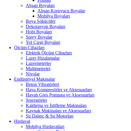
Polisan
Ahşap Boyaları
Ahşap Koruyucu Boyalar
Mobilya Boyaları
Boya Sökücüler
Dekorasyon Boyaları
Hobi Boyaları
Sprey Boyalar
Yol Çizgi Boyaları
Ölçüm Cihazları
Elektrik Ölçüm Cihazları
Lazer Hizalamalar
Lazermetreler
Multimetreler
Nivolar
Endüstriyel Makinalar
Beton Vibratörleri
Hava Kompresörler ve Aksesuarları
Havalı Gres Pompası ve Aksesuarları
Jeneratörler
Kaldırma ve İstifleme Makinaları
Kaynak Makinaları ve Aksesuarları
Su Dalgıç & Su Motorları
Hırdavat
Mobilya Hırdavatları