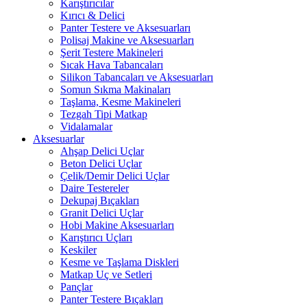
Karıştırıcılar
Kırıcı & Delici
Panter Testere ve Aksesuarları
Polisaj Makine ve Aksesuarları
Şerit Testere Makineleri
Sıcak Hava Tabancaları
Silikon Tabancaları ve Aksesuarları
Somun Sıkma Makinaları
Taşlama, Kesme Makineleri
Tezgah Tipi Matkap
Vidalamalar
Aksesuarlar
Ahşap Delici Uçlar
Beton Delici Uçlar
Çelik/Demir Delici Uçlar
Daire Testereler
Dekupaj Bıçakları
Granit Delici Uçlar
Hobi Makine Aksesuarları
Karıştırıcı Uçları
Keskiler
Kesme ve Taşlama Diskleri
Matkap Uç ve Setleri
Pançlar
Panter Testere Bıçakları