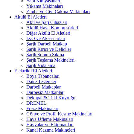
Yapı Kimyasalları
Yıkama Makinaları
Zımba ve Çivi Çakma Makinaları
Akülü El Aletleri
Akü ve Şarj Cihazları
Akülü Hava Kompresörleri
Diğer Akülü El Aletleri
IXO ve Aksesuarları
Şarjlı Darbeli Matkap
Şarjlı Kırıcı ve Deliciler
Şarjlı Somun Sıkma
Şarjlı Taşlama Makineleri
Şarjlı Vidalama
Elektrikli El Aletleri
Boya Tabancaları
Daire Testereler
Darbeli Matkaplar
Darbesiz Matkaplar
Dekupaj & Tilki Kuyruğu
DREMEL
Freze Makinaları
Gönye ve Profil Kesme Makinaları
Hava Üfleme Makinaları
Havyalar ve Ekipmanları
Kanal Kazıma Makineleri