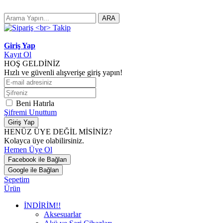
ARA
Giriş Yap
Kayıt Ol
HOŞ GELDİNİZ
Hızlı ve güvenli alışverişe giriş yapın!
Beni Hatırla
Şifremi Unuttum
Giriş Yap
HENÜZ ÜYE DEĞİL MİSİNİZ?
Kolayca üye olabilirsiniz.
Hemen Üye Ol
Facebook ile Bağlan
Google ile Bağlan
Sepetim
Ürün
İNDİRİM!!
Aksesuarlar