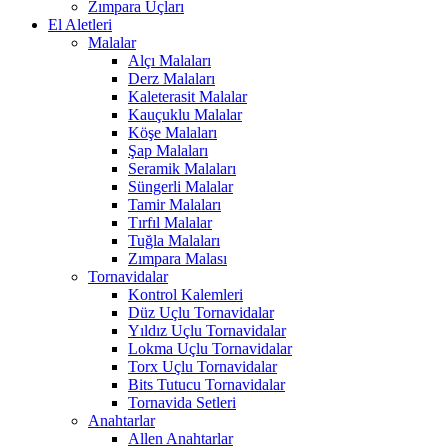
Zımpara Uçları
El Aletleri
Malalar
Alçı Malaları
Derz Malaları
Kaleterasit Malalar
Kauçuklu Malalar
Köşe Malaları
Şap Malaları
Seramik Malaları
Süngerli Malalar
Tamir Malaları
Tırfıl Malalar
Tuğla Malaları
Zımpara Malası
Tornavidalar
Kontrol Kalemleri
Düz Uçlu Tornavidalar
Yıldız Uçlu Tornavidalar
Lokma Uçlu Tornavidalar
Torx Uçlu Tornavidalar
Bits Tutucu Tornavidalar
Tornavida Setleri
Anahtarlar
Allen Anahtarlar