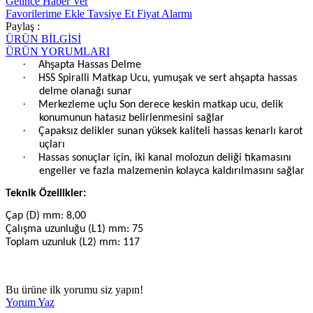
Gelince Haber Ver
Favorilerime Ekle
Tavsiye Et
Fiyat Alarmı
Paylaş :
ÜRÜN BİLGİSİ
ÜRÜN YORUMLARI
·
Ahşapta Hassas Delme
·
HSS Spiralli Matkap Ucu, yumuşak ve sert ahşapta hassas
delme olanağı sunar
·
Merkezleme uçlu Son derece keskin matkap ucu, delik
konumunun hatasız belirlenmesini sağlar
·
Çapaksız delikler sunan yüksek kaliteli hassas kenarlı karot
uçları
·
Hassas sonuçlar için, iki kanal molozun deliği tıkamasını
engeller ve fazla malzemenin kolayca kaldırılmasını sağlar
Teknik Özellikler:
Çap (D) mm: 8,00
Çalışma uzunluğu (L1) mm: 75
Toplam uzunluk (L2) mm: 117
Bu ürüne ilk yorumu siz yapın!
Yorum Yaz