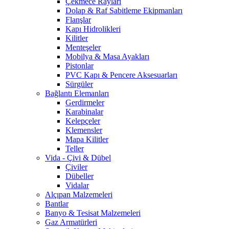
Çekmece Rayları
Dolap & Raf Sabitleme Ekipmanları
Flanşlar
Kapı Hidrolikleri
Kilitler
Menteşeler
Mobilya & Masa Ayakları
Pistonlar
PVC Kapı & Pencere Aksesuarları
Sürgüler
Bağlantı Elemanları
Gerdirmeler
Karabinalar
Kelepçeler
Klemensler
Mapa Kilitler
Teller
Vida - Çivi & Dübel
Çiviler
Dübeller
Vidalar
Alçıpan Malzemeleri
Bantlar
Banyo & Tesisat Malzemeleri
Gaz Armatürleri