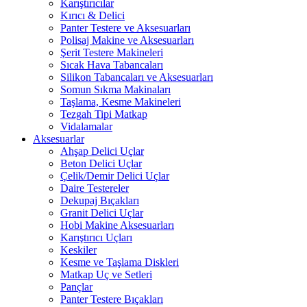
Karıştırıcılar
Kırıcı & Delici
Panter Testere ve Aksesuarları
Polisaj Makine ve Aksesuarları
Şerit Testere Makineleri
Sıcak Hava Tabancaları
Silikon Tabancaları ve Aksesuarları
Somun Sıkma Makinaları
Taşlama, Kesme Makineleri
Tezgah Tipi Matkap
Vidalamalar
Aksesuarlar
Ahşap Delici Uçlar
Beton Delici Uçlar
Çelik/Demir Delici Uçlar
Daire Testereler
Dekupaj Bıçakları
Granit Delici Uçlar
Hobi Makine Aksesuarları
Karıştırıcı Uçları
Keskiler
Kesme ve Taşlama Diskleri
Matkap Uç ve Setleri
Pançlar
Panter Testere Bıçakları