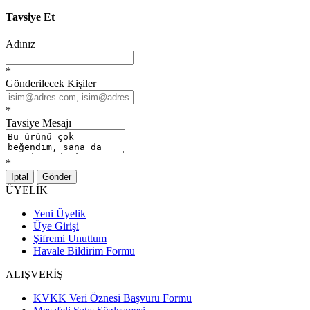
Tavsiye Et
Adınız
*
Gönderilecek Kişiler
*
Tavsiye Mesajı
*
İptal
Gönder
ÜYELİK
Yeni Üyelik
Üye Girişi
Şifremi Unuttum
Havale Bildirim Formu
ALIŞVERİŞ
KVKK Veri Öznesi Başvuru Formu