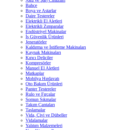
Akü ve Şarj Cihazları
Bahçe
Boya ve Astarlar
Daire Testereler
Elektrikli El Aletleri
Elektrikli Zımparalar
Endüstriyel Makinalar
İş Güvenlik Ürünleri
Jeneratörler
Kaldırma ve İstifleme Makinaları
Kaynak Makinaları
Kırıcı Deliciler
Kompresörler
Manuel El Aletleri
Matkaplar
Mobilya Hırdavatı
Oto Bakım Ürünleri
Panter Testereler
Rulo ve Fırçalar
Somun Sıkmalar
Takım Çantaları
Taşlamalar
Vida, Çivi ve Dübeller
Vidalamalar
Yalıtım Malzemeleri