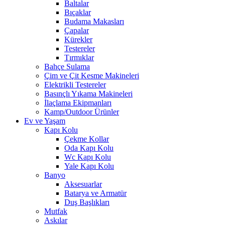
Baltalar
Bıçaklar
Budama Makasları
Çapalar
Kürekler
Testereler
Tırmıklar
Bahçe Sulama
Çim ve Çit Kesme Makineleri
Elektrikli Testereler
Basınçlı Yıkama Makineleri
İlaçlama Ekipmanları
Kamp/Outdoor Ürünler
Ev ve Yaşam
Kapı Kolu
Çekme Kollar
Oda Kapı Kolu
Wc Kapı Kolu
Yale Kapı Kolu
Banyo
Aksesuarlar
Batarya ve Armatür
Duş Başlıkları
Mutfak
Askılar