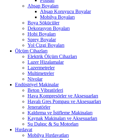
Polisan
Ahşap Boyaları
Ahşap Koruyucu Boyalar
Mobilya Boyaları
Boya Sökücüler
Dekorasyon Boyaları
Hobi Boyaları
Sprey Boyalar
Yol Çizgi Boyaları
Ölçüm Cihazları
Elektrik Ölçüm Cihazları
Lazer Hizalamalar
Lazermetreler
Multimetreler
Nivolar
Endüstriyel Makinalar
Beton Vibratörleri
Hava Kompresörler ve Aksesuarları
Havalı Gres Pompası ve Aksesuarları
Jeneratörler
Kaldırma ve İstifleme Makinaları
Kaynak Makinaları ve Aksesuarları
Su Dalgıç & Su Motorları
Hırdavat
Mobilya Hırdavatları