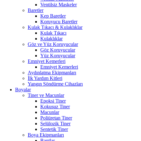
Ventilsiz Maskeler
Baretler
Kep Baretler
Koruyucu Baretler
Kulak Tıkacı & Kulaklıklar
Kulak Tıkacı
Kulaklıklar
Göz ve Yüz Koruyucular
Göz Koruyucular
Yüz Koruyucular
Emniyet Kemerleri
Emniyet Kemerleri
Aydınlatma Ekipmanları
İlk Yardım Kitleri
Yangın Söndürme Cihazları
Boyalar
Tiner ve Macunlar
Epoksi Tiner
Kokusuz Tiner
Macunlar
Poliüretan Tiner
Selülozik Tiner
Sentetik Tiner
Boya Ekipmanları
Bantlar