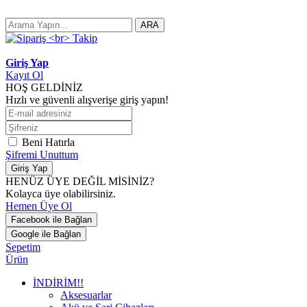
ARA
Giriş Yap
Kayıt Ol
HOŞ GELDİNİZ
Hızlı ve güvenli alışverişe giriş yapın!
Beni Hatırla
Şifremi Unuttum
Giriş Yap
HENÜZ ÜYE DEĞİL MİSİNİZ?
Kolayca üye olabilirsiniz.
Hemen Üye Ol
Facebook ile Bağlan
Google ile Bağlan
Sepetim
Ürün
İNDİRİM!!
Aksesuarlar