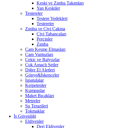
Keski ve Zımba Takımları
Yan Keskiler
Testereler
Testere Yedekleri
Testereler
Zımba ve Çivi Çakma
Çivi Tabancaları
Perçinler
Zımba
Cam Kesme Elmasları
Cam Vantuzları
Çekiç ve Balyozlar
Çok Amaçlı Setler
Diğer El Aletleri
Gönye&İşkenceler
Ispatulalar
Kerpetenler
Kumpaslar
Maket Bıçakları
Metreler
Su Terazileri
Tokmaklar
İş Güvenliği
Eldivenler
Deri Eldivenler