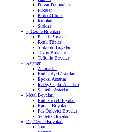
Duvar Damgaları
Fırçalar
Pratik Örtüler
Rulolar
Sırıklar
İç Cephe Boyaları
Plastik Boyalar
Renk Tüpleri
Silikonlu Boyalar
Tavan Boyaları
Teflonlu Boyalar
Astarlar
Antipaslar
Endüstriyel Astarlar
Epoksi Astarlar
İç/Dış Cephe Astarları
Sentetik Astarlar
Metal Boyaları
Endüstriyel Boyalar
Epoksi Boyalar
Pas Önleyici Boyalar
Sentetik Boyalar
Dış Cephe Boyaları
Jotun