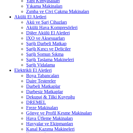
Yapı Kimyasalları
Yıkama Makinaları
Zımba ve Çivi Çakma Makinaları
Akülü El Aletleri
Akü ve Şarj Cihazları
Akülü Hava Kompresörleri
Diğer Akülü El Aletleri
IXO ve Aksesuarları
Şarjlı Darbeli Matkap
Şarjlı Kırıcı ve Deliciler
Şarjlı Somun Sıkma
Şarjlı Taşlama Makineleri
Şarjlı Vidalama
Elektrikli El Aletleri
Boya Tabancaları
Daire Testereler
Darbeli Matkaplar
Darbesiz Matkaplar
Dekupaj & Tilki Kuyruğu
DREMEL
Freze Makinaları
Gönye ve Profil Kesme Makinaları
Hava Üfleme Makinaları
Havyalar ve Ekipmanları
Kanal Kazıma Makineleri