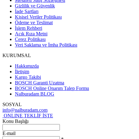
Mesafeli Satış Sözleşmesi
Gizlilik ve Güvenlik
İade Şartları
Kişisel Veriler Politikası
Ödeme ve Teslimat
İşlem Rehberi
Açık Rıza Metni
Çerez Politikası
Veri Saklama ve İmha Politikası
KURUMSAL
Hakkımızda
İletişim
Kargo Takibi
BOSCH Garanti Uzatma
BOSCH Online Onarım Talep Formu
Nalburadam BLOG
SOSYAL
info@nalburadam.com
ONLINE TEKLİF İSTE
Konu Başlığı
E-mail