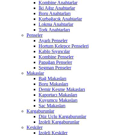
Kombine Anahtarlar
İki Ağız Anahtarlar
Boru Anahtarları
Kurbağacık Anahtarlar
Lokma Anahtarlar
Tork Anahtarları
Penseler
Ayarlı Penseler
Hortum Kelepçe Penseleri
Kablo Sıyırıcılar
Kombine Penseler
Papağan Penseler
Segman Penseler
Makaslar
Bağ Makasları
Boru Makasları
Demir Kesme Makasları
Kaportacı Makasları
Kuyumcu Makasları
Sac Makasları
Kargaburunlar
Düz Uçlu Kargaburunlar
İzoleli Kargaburunlar
Keskiler
İzoleli Keskiler