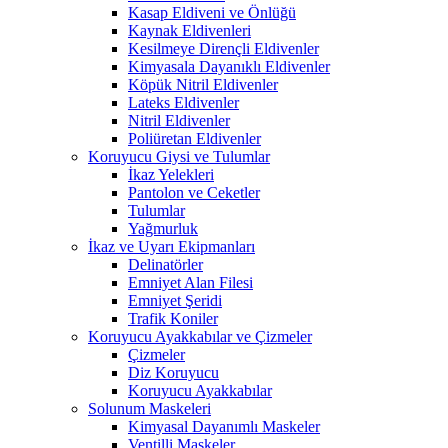
Kasap Eldiveni ve Önlüğü
Kaynak Eldivenleri
Kesilmeye Dirençli Eldivenler
Kimyasala Dayanıklı Eldivenler
Köpük Nitril Eldivenler
Lateks Eldivenler
Nitril Eldivenler
Poliüretan Eldivenler
Koruyucu Giysi ve Tulumlar
İkaz Yelekleri
Pantolon ve Ceketler
Tulumlar
Yağmurluk
İkaz ve Uyarı Ekipmanları
Delinatörler
Emniyet Alan Filesi
Emniyet Şeridi
Trafik Koniler
Koruyucu Ayakkabılar ve Çizmeler
Çizmeler
Diz Koruyucu
Koruyucu Ayakkabılar
Solunum Maskeleri
Kimyasal Dayanımlı Maskeler
Ventilli Maskeler