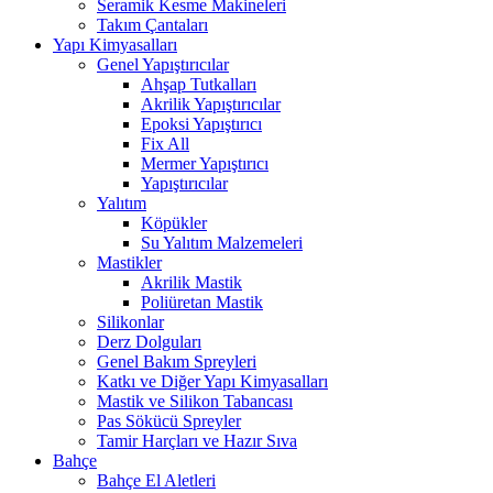
Seramik Kesme Makineleri
Takım Çantaları
Yapı Kimyasalları
Genel Yapıştırıcılar
Ahşap Tutkalları
Akrilik Yapıştırıcılar
Epoksi Yapıştırıcı
Fix All
Mermer Yapıştırıcı
Yapıştırıcılar
Yalıtım
Köpükler
Su Yalıtım Malzemeleri
Mastikler
Akrilik Mastik
Poliüretan Mastik
Silikonlar
Derz Dolguları
Genel Bakım Spreyleri
Katkı ve Diğer Yapı Kimyasalları
Mastik ve Silikon Tabancası
Pas Sökücü Spreyler
Tamir Harçları ve Hazır Sıva
Bahçe
Bahçe El Aletleri