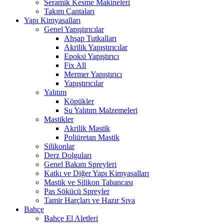
Seramik Kesme Makineleri
Takım Çantaları
Yapı Kimyasalları
Genel Yapıştırıcılar
Ahşap Tutkalları
Akrilik Yapıştırıcılar
Epoksi Yapıştırıcı
Fix All
Mermer Yapıştırıcı
Yapıştırıcılar
Yalıtım
Köpükler
Su Yalıtım Malzemeleri
Mastikler
Akrilik Mastik
Poliüretan Mastik
Silikonlar
Derz Dolguları
Genel Bakım Spreyleri
Katkı ve Diğer Yapı Kimyasalları
Mastik ve Silikon Tabancası
Pas Sökücü Spreyler
Tamir Harçları ve Hazır Sıva
Bahçe
Bahçe El Aletleri