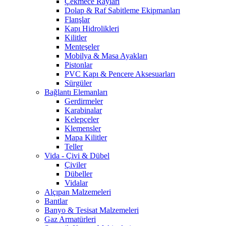
Çekmece Rayları
Dolap & Raf Sabitleme Ekipmanları
Flanşlar
Kapı Hidrolikleri
Kilitler
Menteşeler
Mobilya & Masa Ayakları
Pistonlar
PVC Kapı & Pencere Aksesuarları
Sürgüler
Bağlantı Elemanları
Gerdirmeler
Karabinalar
Kelepçeler
Klemensler
Mapa Kilitler
Teller
Vida - Çivi & Dübel
Çiviler
Dübeller
Vidalar
Alçıpan Malzemeleri
Bantlar
Banyo & Tesisat Malzemeleri
Gaz Armatürleri