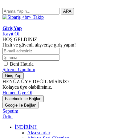
ARA
Giriş Yap
Kayıt Ol
HOŞ GELDİNİZ
Hızlı ve güvenli alışverişe giriş yapın!
Beni Hatırla
Şifremi Unuttum
Giriş Yap
HENÜZ ÜYE DEĞİL MİSİNİZ?
Kolayca üye olabilirsiniz.
Hemen Üye Ol
Facebook ile Bağlan
Google ile Bağlan
Sepetim
Ürün
İNDİRİM!!
Aksesuarlar