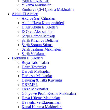
Yapı Kimyasalları
Yıkama Makinaları
Zımba ve Çivi Çakma Makinaları
Akülü El Aletleri
Akü ve Şarj Cihazları
Akülü Hava Kompresörleri
Diğer Akülü El Aletleri
IXO ve Aksesuarları
Şarjlı Darbeli Matkap
Şarjlı Kırıcı ve Deliciler
Şarjlı Somun Sıkma
Şarjlı Taşlama Makineleri
Şarjlı Vidalama
Elektrikli El Aletleri
Boya Tabancaları
Daire Testereler
Darbeli Matkaplar
Darbesiz Matkaplar
Dekupaj & Tilki Kuyruğu
DREMEL
Freze Makinaları
Gönye ve Profil Kesme Makinaları
Hava Üfleme Makinaları
Havyalar ve Ekipmanları
Kanal Kazıma Makineleri