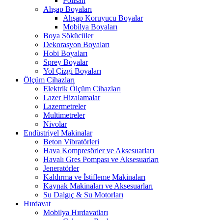
Polisan
Ahşap Boyaları
Ahşap Koruyucu Boyalar
Mobilya Boyaları
Boya Sökücüler
Dekorasyon Boyaları
Hobi Boyaları
Sprey Boyalar
Yol Çizgi Boyaları
Ölçüm Cihazları
Elektrik Ölçüm Cihazları
Lazer Hizalamalar
Lazermetreler
Multimetreler
Nivolar
Endüstriyel Makinalar
Beton Vibratörleri
Hava Kompresörler ve Aksesuarları
Havalı Gres Pompası ve Aksesuarları
Jeneratörler
Kaldırma ve İstifleme Makinaları
Kaynak Makinaları ve Aksesuarları
Su Dalgıç & Su Motorları
Hırdavat
Mobilya Hırdavatları