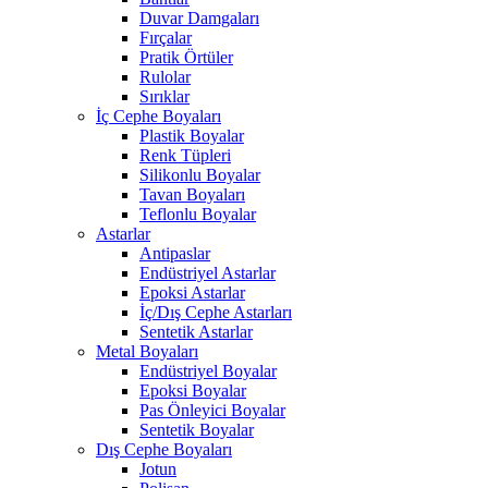
Duvar Damgaları
Fırçalar
Pratik Örtüler
Rulolar
Sırıklar
İç Cephe Boyaları
Plastik Boyalar
Renk Tüpleri
Silikonlu Boyalar
Tavan Boyaları
Teflonlu Boyalar
Astarlar
Antipaslar
Endüstriyel Astarlar
Epoksi Astarlar
İç/Dış Cephe Astarları
Sentetik Astarlar
Metal Boyaları
Endüstriyel Boyalar
Epoksi Boyalar
Pas Önleyici Boyalar
Sentetik Boyalar
Dış Cephe Boyaları
Jotun