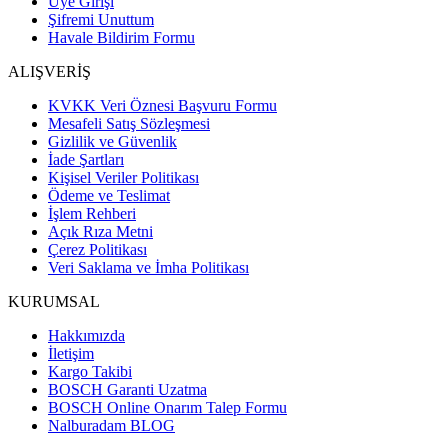
Üye Girişi
Şifremi Unuttum
Havale Bildirim Formu
ALIŞVERİŞ
KVKK Veri Öznesi Başvuru Formu
Mesafeli Satış Sözleşmesi
Gizlilik ve Güvenlik
İade Şartları
Kişisel Veriler Politikası
Ödeme ve Teslimat
İşlem Rehberi
Açık Rıza Metni
Çerez Politikası
Veri Saklama ve İmha Politikası
KURUMSAL
Hakkımızda
İletişim
Kargo Takibi
BOSCH Garanti Uzatma
BOSCH Online Onarım Talep Formu
Nalburadam BLOG