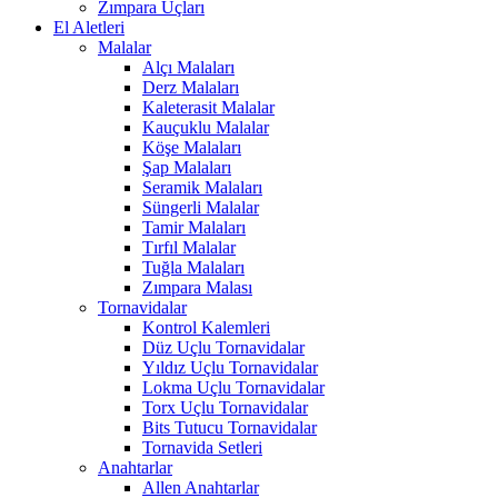
Zımpara Uçları
El Aletleri
Malalar
Alçı Malaları
Derz Malaları
Kaleterasit Malalar
Kauçuklu Malalar
Köşe Malaları
Şap Malaları
Seramik Malaları
Süngerli Malalar
Tamir Malaları
Tırfıl Malalar
Tuğla Malaları
Zımpara Malası
Tornavidalar
Kontrol Kalemleri
Düz Uçlu Tornavidalar
Yıldız Uçlu Tornavidalar
Lokma Uçlu Tornavidalar
Torx Uçlu Tornavidalar
Bits Tutucu Tornavidalar
Tornavida Setleri
Anahtarlar
Allen Anahtarlar