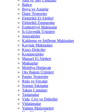
Akü ve Şarj Cihazları
Bahçe
Boya ve Astarlar
Daire Testereler
Elektrikli El Aletleri
Elektrikli Zımparalar
Endüstriyel Makinalar
İş Güvenlik Ürünleri
Jeneratörler
Kaldırma ve İstifleme Makinaları
Kaynak Makinaları
Kırıcı Deliciler
Kompresörler
Manuel El Aletleri
Matkaplar
Mobilya Hırdavatı
Oto Bakım Ürünleri
Panter Testereler
Rulo ve Fırçalar
Somun Sıkmalar
Takım Çantaları
Taşlamalar
Vida, Çivi ve Dübeller
Vidalamalar
Yalıtım Malzemeleri