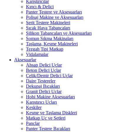
Karıştırıcılar
Kırıcı & Delici
Panter Testere ve Aksesuarları
Polisaj Makine ve Aksesuarları
Şerit Testere Makineleri
Sıcak Hava Tabancaları
Silikon Tabancaları ve Aksesuarları
Somun Sıkma Makinaları
Taşlama, Kesme Makineleri
Tezgah Tipi Matkap
Vidalamalar
Aksesuarlar
Ahşap Delici Uçlar
Beton Delici Uçlar
Çelik/Demir Delici Uçlar
Daire Testereler
Dekupaj Bıçakları
Granit Delici Uçlar
Hobi Makine Aksesuarları
Karıştırıcı Uçları
Keskiler
Kesme ve Taşlama Diskleri
Matkap Uç ve Setleri
Pançlar
Panter Testere Bıçakları