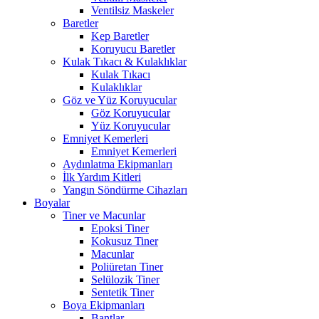
Ventilsiz Maskeler
Baretler
Kep Baretler
Koruyucu Baretler
Kulak Tıkacı & Kulaklıklar
Kulak Tıkacı
Kulaklıklar
Göz ve Yüz Koruyucular
Göz Koruyucular
Yüz Koruyucular
Emniyet Kemerleri
Emniyet Kemerleri
Aydınlatma Ekipmanları
İlk Yardım Kitleri
Yangın Söndürme Cihazları
Boyalar
Tiner ve Macunlar
Epoksi Tiner
Kokusuz Tiner
Macunlar
Poliüretan Tiner
Selülozik Tiner
Sentetik Tiner
Boya Ekipmanları
Bantlar