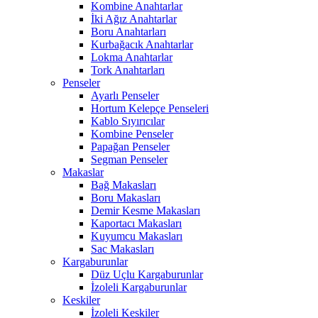
Kombine Anahtarlar
İki Ağız Anahtarlar
Boru Anahtarları
Kurbağacık Anahtarlar
Lokma Anahtarlar
Tork Anahtarları
Penseler
Ayarlı Penseler
Hortum Kelepçe Penseleri
Kablo Sıyırıcılar
Kombine Penseler
Papağan Penseler
Segman Penseler
Makaslar
Bağ Makasları
Boru Makasları
Demir Kesme Makasları
Kaportacı Makasları
Kuyumcu Makasları
Sac Makasları
Kargaburunlar
Düz Uçlu Kargaburunlar
İzoleli Kargaburunlar
Keskiler
İzoleli Keskiler