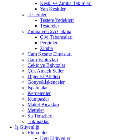
Keski ve Zımba Takımları
Yan Keskiler
Testereler
Testere Yedekleri
Testereler
Zımba ve Çivi Çakma
Çivi Tabancaları
Perçinler
Zımba
Cam Kesme Elmasları
Cam Vantuzları
Çekiç ve Balyozlar
Çok Amaçlı Setler
Diğer El Aletleri
Gönye&İşkenceler
Ispatulalar
Kerpetenler
Kumpaslar
Maket Bıçakları
Metreler
Su Terazileri
Tokmaklar
İş Güvenliği
Eldivenler
Deri Eldivenler