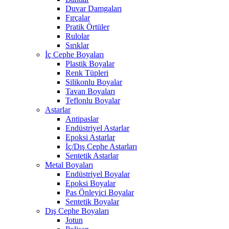
Duvar Damgaları
Fırçalar
Pratik Örtüler
Rulolar
Sırıklar
İç Cephe Boyaları
Plastik Boyalar
Renk Tüpleri
Silikonlu Boyalar
Tavan Boyaları
Teflonlu Boyalar
Astarlar
Antipaslar
Endüstriyel Astarlar
Epoksi Astarlar
İç/Dış Cephe Astarları
Sentetik Astarlar
Metal Boyaları
Endüstriyel Boyalar
Epoksi Boyalar
Pas Önleyici Boyalar
Sentetik Boyalar
Dış Cephe Boyaları
Jotun