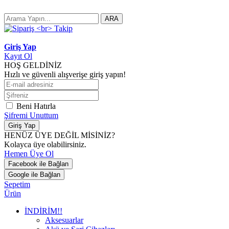
ARA
Giriş Yap
Kayıt Ol
HOŞ GELDİNİZ
Hızlı ve güvenli alışverişe giriş yapın!
Beni Hatırla
Şifremi Unuttum
Giriş Yap
HENÜZ ÜYE DEĞİL MİSİNİZ?
Kolayca üye olabilirsiniz.
Hemen Üye Ol
Facebook ile Bağlan
Google ile Bağlan
Sepetim
Ürün
İNDİRİM!!
Aksesuarlar