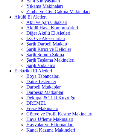
Yapı Kimyasalları
Yıkama Makinaları
Zımba ve Çivi Çakma Makinaları
Akülü El Aletleri
Akü ve Şarj Cihazları
Akülü Hava Kompresörleri
Diğer Akülü El Aletleri
IXO ve Aksesuarları
Şarjlı Darbeli Matkap
Şarjlı Kırıcı ve Deliciler
Şarjlı Somun Sıkma
Şarjlı Taşlama Makineleri
Şarjlı Vidalama
Elektrikli El Aletleri
Boya Tabancaları
Daire Testereler
Darbeli Matkaplar
Darbesiz Matkaplar
Dekupaj & Tilki Kuyruğu
DREMEL
Freze Makinaları
Gönye ve Profil Kesme Makinaları
Hava Üfleme Makinaları
Havyalar ve Ekipmanları
Kanal Kazıma Makineleri