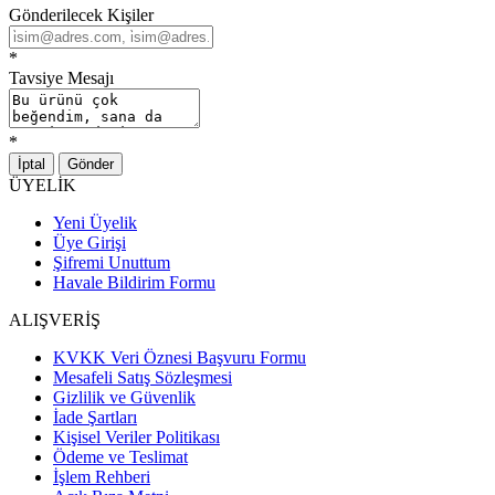
Gönderilecek Kişiler
*
Tavsiye Mesajı
*
İptal
Gönder
ÜYELİK
Yeni Üyelik
Üye Girişi
Şifremi Unuttum
Havale Bildirim Formu
ALIŞVERİŞ
KVKK Veri Öznesi Başvuru Formu
Mesafeli Satış Sözleşmesi
Gizlilik ve Güvenlik
İade Şartları
Kişisel Veriler Politikası
Ödeme ve Teslimat
İşlem Rehberi