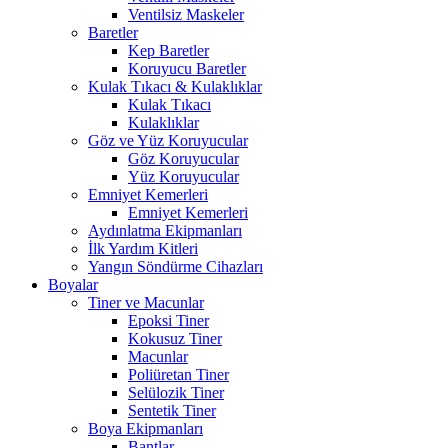
Ventilsiz Maskeler
Baretler
Kep Baretler
Koruyucu Baretler
Kulak Tıkacı & Kulaklıklar
Kulak Tıkacı
Kulaklıklar
Göz ve Yüz Koruyucular
Göz Koruyucular
Yüz Koruyucular
Emniyet Kemerleri
Emniyet Kemerleri
Aydınlatma Ekipmanları
İlk Yardım Kitleri
Yangın Söndürme Cihazları
Boyalar
Tiner ve Macunlar
Epoksi Tiner
Kokusuz Tiner
Macunlar
Poliüretan Tiner
Selülozik Tiner
Sentetik Tiner
Boya Ekipmanları
Bantlar