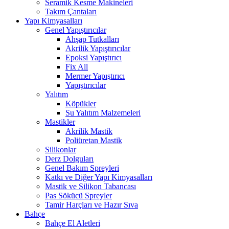
Seramik Kesme Makineleri
Takım Çantaları
Yapı Kimyasalları
Genel Yapıştırıcılar
Ahşap Tutkalları
Akrilik Yapıştırıcılar
Epoksi Yapıştırıcı
Fix All
Mermer Yapıştırıcı
Yapıştırıcılar
Yalıtım
Köpükler
Su Yalıtım Malzemeleri
Mastikler
Akrilik Mastik
Poliüretan Mastik
Silikonlar
Derz Dolguları
Genel Bakım Spreyleri
Katkı ve Diğer Yapı Kimyasalları
Mastik ve Silikon Tabancası
Pas Sökücü Spreyler
Tamir Harçları ve Hazır Sıva
Bahçe
Bahçe El Aletleri