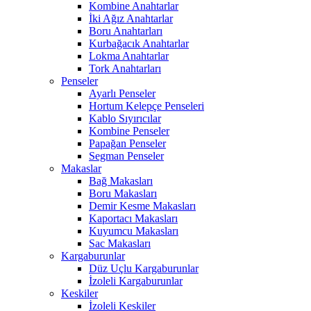
Kombine Anahtarlar
İki Ağız Anahtarlar
Boru Anahtarları
Kurbağacık Anahtarlar
Lokma Anahtarlar
Tork Anahtarları
Penseler
Ayarlı Penseler
Hortum Kelepçe Penseleri
Kablo Sıyırıcılar
Kombine Penseler
Papağan Penseler
Segman Penseler
Makaslar
Bağ Makasları
Boru Makasları
Demir Kesme Makasları
Kaportacı Makasları
Kuyumcu Makasları
Sac Makasları
Kargaburunlar
Düz Uçlu Kargaburunlar
İzoleli Kargaburunlar
Keskiler
İzoleli Keskiler