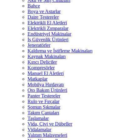
Akü ve Şarj Cihazları
Bahçe
Boya ve Astarlar
Daire Testereler
Elektrikli El Aletleri
Elektrikli Zımparalar
Endüstriyel Makinalar
İş Güvenlik Ürünleri
Jeneratörler
Kaldırma ve İstifleme Makinaları
Kaynak Makinaları
Kırıcı Deliciler
Kompresörler
Manuel El Aletleri
Matkaplar
Mobilya Hırdavatı
Oto Bakım Ürünleri
Panter Testereler
Rulo ve Fırçalar
Somun Sıkmalar
Takım Çantaları
Taşlamalar
Vida, Çivi ve Dübeller
Vidalamalar
Yalıtım Malzemeleri