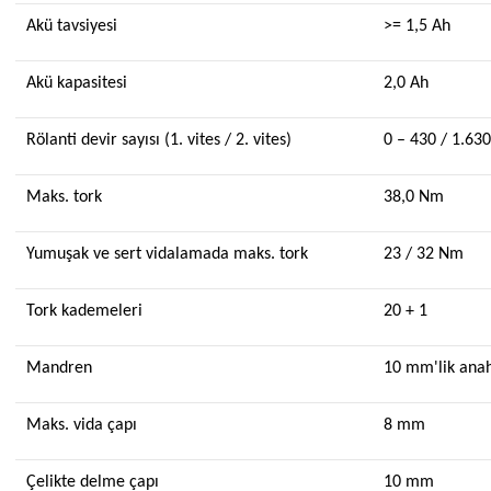
Akü tavsiyesi
>= 1,5 Ah
Akü kapasitesi
2,0 Ah
Rölanti devir sayısı (1. vites / 2. vites)
0 – 430 / 1.63
Maks. tork
38,0 Nm
Yumuşak ve sert vidalamada maks. tork
23 / 32 Nm
Tork kademeleri
20 + 1
Mandren
10 mm'lik ana
Maks. vida çapı
8 mm
Çelikte delme çapı
10 mm