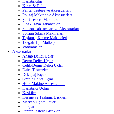
Karıştırıcılar
Kırıcı & Delici
Panter Testere ve Aksesuarları
Polisaj Makine ve Aksesuarları
Şerit Testere Makineleri
Sıcak Hava Tabancaları
Silikon Tabancaları ve Aksesuarları
Somun Sıkma Makinaları
Taşlama, Kesme Makineleri
Tezgah Tipi Matkap
Vidalamalar
Aksesuarlar
Ahşap Delici Uçlar
Beton Delici Uçlar
Çelik/Demir Delici Uçlar
Daire Testereler
Dekupaj Bıçakları
Granit Delici Uçlar
Hobi Makine Aksesuarları
Karıştırıcı Uçları
Keskiler
Kesme ve Taşlama Diskleri
Matkap Uç ve Setleri
Pançlar
Panter Testere Bıçakları