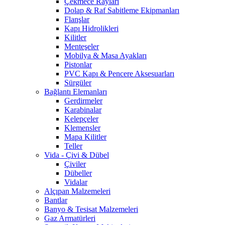
Çekmece Rayları
Dolap & Raf Sabitleme Ekipmanları
Flanşlar
Kapı Hidrolikleri
Kilitler
Menteşeler
Mobilya & Masa Ayakları
Pistonlar
PVC Kapı & Pencere Aksesuarları
Sürgüler
Bağlantı Elemanları
Gerdirmeler
Karabinalar
Kelepçeler
Klemensler
Mapa Kilitler
Teller
Vida - Çivi & Dübel
Çiviler
Dübeller
Vidalar
Alçıpan Malzemeleri
Bantlar
Banyo & Tesisat Malzemeleri
Gaz Armatürleri