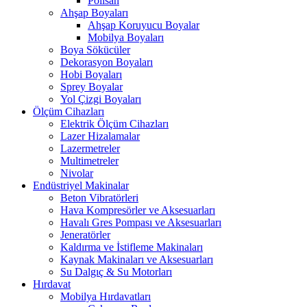
Polisan
Ahşap Boyaları
Ahşap Koruyucu Boyalar
Mobilya Boyaları
Boya Sökücüler
Dekorasyon Boyaları
Hobi Boyaları
Sprey Boyalar
Yol Çizgi Boyaları
Ölçüm Cihazları
Elektrik Ölçüm Cihazları
Lazer Hizalamalar
Lazermetreler
Multimetreler
Nivolar
Endüstriyel Makinalar
Beton Vibratörleri
Hava Kompresörler ve Aksesuarları
Havalı Gres Pompası ve Aksesuarları
Jeneratörler
Kaldırma ve İstifleme Makinaları
Kaynak Makinaları ve Aksesuarları
Su Dalgıç & Su Motorları
Hırdavat
Mobilya Hırdavatları