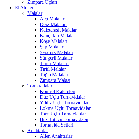
Zımpara Uçları
El Aletleri
Malalar
Alçı Malaları
Derz Malaları
Kaleterasit Malalar
Kauçuklu Malalar
Köşe Malaları
Şap Malaları
Seramik Malaları
Süngerli Malalar
Tamir Malaları
Tırfıl Malalar
Tuğla Malaları
Zımpara Malası
Tornavidalar
Kontrol Kalemleri
Düz Uçlu Tornavidalar
Yıldız Uçlu Tornavidalar
Lokma Uçlu Tornavidalar
Torx Uçlu Tornavidalar
Bits Tutucu Tornavidalar
Tornavida Setleri
Anahtarlar
Allen Anahtarlar