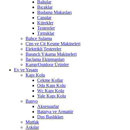
Baltalar
Bıçaklar
Budama Makasları
Çapalar
Kürekler
Testereler
Tırmıklar
Bahçe Sulama
Çim ve Çit Kesme Makineleri
Elektrikli Testereler
Basınçlı Yıkama Makineleri
İlaçlama Ekipmanları
Kamp/Outdoor Ürünler
Ev ve Yaşam
Kapı Kolu
Çekme Kollar
Oda Kapı Kolu
Wc Kapı Kolu
Yale Kapı Kolu
Banyo
Aksesuarlar
Batarya ve Armatür
Duş Başlıkları
Mutfak
Askılar