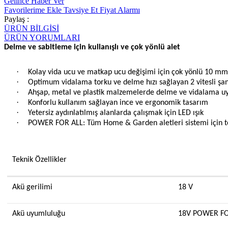
Gelince Haber Ver
Favorilerime Ekle
Tavsiye Et
Fiyat Alarmı
Paylaş :
ÜRÜN BİLGİSİ
ÜRÜN YORUMLARI
Delme ve sabitleme için kullanışlı ve çok yönlü alet
·
Kolay vida ucu ve matkap ucu değişimi için çok yönlü 10 mm'
·
Optimum vidalama torku ve delme hızı sağlayan 2 vitesli şan
·
Ahşap, metal ve plastik malzemelerde delme ve vidalama uyg
·
Konforlu kullanım sağlayan ince ve ergonomik tasarım
·
Yetersiz aydınlatılmış alanlarda çalışmak için LED ışık
·
POWER FOR ALL: Tüm Home & Garden aletleri sistemi için tek
Teknik Özellikler
Akü gerilimi
18 V
Akü uyumluluğu
18V POWER FO