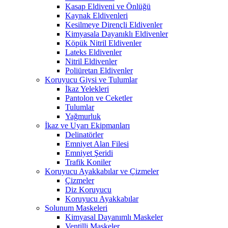
Kasap Eldiveni ve Önlüğü
Kaynak Eldivenleri
Kesilmeye Dirençli Eldivenler
Kimyasala Dayanıklı Eldivenler
Köpük Nitril Eldivenler
Lateks Eldivenler
Nitril Eldivenler
Poliüretan Eldivenler
Koruyucu Giysi ve Tulumlar
İkaz Yelekleri
Pantolon ve Ceketler
Tulumlar
Yağmurluk
İkaz ve Uyarı Ekipmanları
Delinatörler
Emniyet Alan Filesi
Emniyet Şeridi
Trafik Koniler
Koruyucu Ayakkabılar ve Çizmeler
Çizmeler
Diz Koruyucu
Koruyucu Ayakkabılar
Solunum Maskeleri
Kimyasal Dayanımlı Maskeler
Ventilli Maskeler