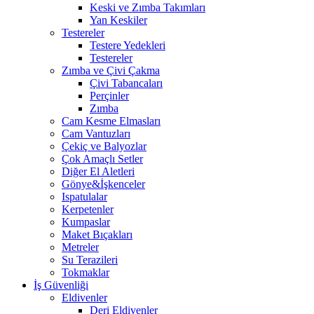
Keski ve Zımba Takımları
Yan Keskiler
Testereler
Testere Yedekleri
Testereler
Zımba ve Çivi Çakma
Çivi Tabancaları
Perçinler
Zımba
Cam Kesme Elmasları
Cam Vantuzları
Çekiç ve Balyozlar
Çok Amaçlı Setler
Diğer El Aletleri
Gönye&İşkenceler
Ispatulalar
Kerpetenler
Kumpaslar
Maket Bıçakları
Metreler
Su Terazileri
Tokmaklar
İş Güvenliği
Eldivenler
Deri Eldivenler