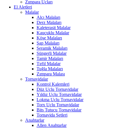
Zımpara Uçları
El Aletleri
Malalar
Alçı Malaları
Derz Malaları
Kaleterasit Malalar
Kauçuklu Malalar
Köşe Malaları
Şap Malaları
Seramik Malaları
Süngerli Malalar
Tamir Malaları
Tırfıl Malalar
Tuğla Malaları
Zımpara Malası
Tornavidalar
Kontrol Kalemleri
Düz Uçlu Tornavidalar
Yıldız Uçlu Tornavidalar
Lokma Uçlu Tornavidalar
Torx Uçlu Tornavidalar
Bits Tutucu Tornavidalar
Tornavida Setleri
Anahtarlar
Allen Anahtarlar