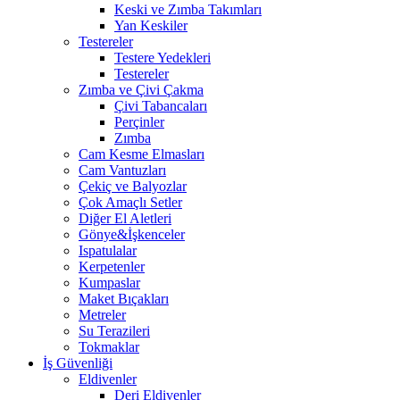
Keski ve Zımba Takımları
Yan Keskiler
Testereler
Testere Yedekleri
Testereler
Zımba ve Çivi Çakma
Çivi Tabancaları
Perçinler
Zımba
Cam Kesme Elmasları
Cam Vantuzları
Çekiç ve Balyozlar
Çok Amaçlı Setler
Diğer El Aletleri
Gönye&İşkenceler
Ispatulalar
Kerpetenler
Kumpaslar
Maket Bıçakları
Metreler
Su Terazileri
Tokmaklar
İş Güvenliği
Eldivenler
Deri Eldivenler