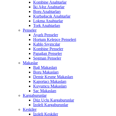
Kombine Anahtarlar
İki Ağız Anahtarlar
Boru Anahtarları
Kurbağacık Anahtarlar
Lokma Anahtarlar
Tork Anahtarları
Penseler
Ayarlı Penseler
Hortum Kelepçe Penseleri
Kablo Sıyırıcılar
Kombine Penseler
Papağan Penseler
Segman Penseler
Makaslar
Bağ Makasları
Boru Makasları
Demir Kesme Makasları
Kaportacı Makasları
Kuyumcu Makasları
Sac Makasları
Kargaburunlar
Düz Uçlu Kargaburunlar
İzoleli Kargaburunlar
Keskiler
İzoleli Keskiler