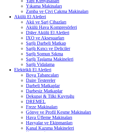
Yapı Kimyasalları
Yıkama Makinaları
Zımba ve Çivi Çakma Makinaları
Akülü El Aletleri
Akü ve Şarj Cihazları
Akülü Hava Kompresörleri
Diğer Akülü El Aletleri
IXO ve Aksesuarları
Şarjlı Darbeli Matkap
Şarjlı Kırıcı ve Deliciler
Şarjlı Somun Sıkma
Şarjlı Taşlama Makineleri
Şarjlı Vidalama
Elektrikli El Aletleri
Boya Tabancaları
Daire Testereler
Darbeli Matkaplar
Darbesiz Matkaplar
Dekupaj & Tilki Kuyruğu
DREMEL
Freze Makinaları
Gönye ve Profil Kesme Makinaları
Hava Üfleme Makinaları
Havyalar ve Ekipmanları
Kanal Kazıma Makineleri