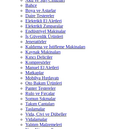
Akü ve Şarj Cihazları
Bahçe
Boya ve Astarlar
Daire Testereler
Elektrikli El Aletleri
Elektrikli Zımparalar
Endüstriyel Makinalar
İş Güvenlik Ürünleri
Jeneratörler
Kaldırma ve İstifleme Makinaları
Kaynak Makinaları
Kırıcı Deliciler
Kompresörler
Manuel El Aletleri
Matkaplar
Mobilya Hırdavatı
Oto Bakım Ürünleri
Panter Testereler
Rulo ve Fırçalar
Somun Sıkmalar
Takım Çantaları
Taşlamalar
Vida, Çivi ve Dübeller
Vidalamalar
Yalıtım Malzemeleri