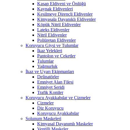
Kasap Eldiveni ve Önlüğü
Kaynak Eldivenleri
Kesilmeye Dirençli Eldivenler
Kimyasala Dayanıklı Eldivenler
Köpük Nitril Eldivenler
Lateks Eldivenler
Nitril Eldivenler
Poliüretan Eldivenler
Koruyucu Giysi ve Tulumlar
İkaz Yelekleri
Pantolon ve Ceketler
Tulumlar
Yağmurluk
İkaz ve Uyarı Ekipmanları
Delinatörler
Emniyet Alan Filesi
Emniyet Şeridi
Trafik Koniler
Koruyucu Ayakkabılar ve Çizmeler
Çizmeler
Diz Koruyucu
Koruyucu Ayakkabılar
Solunum Maskeleri
Kimyasal Dayanımlı Maskeler
Ventilli Maskeler