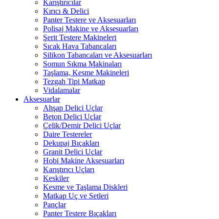
Karıştırıcılar
Kırıcı & Delici
Panter Testere ve Aksesuarları
Polisaj Makine ve Aksesuarları
Şerit Testere Makineleri
Sıcak Hava Tabancaları
Silikon Tabancaları ve Aksesuarları
Somun Sıkma Makinaları
Taşlama, Kesme Makineleri
Tezgah Tipi Matkap
Vidalamalar
Aksesuarlar
Ahşap Delici Uçlar
Beton Delici Uçlar
Çelik/Demir Delici Uçlar
Daire Testereler
Dekupaj Bıçakları
Granit Delici Uçlar
Hobi Makine Aksesuarları
Karıştırıcı Uçları
Keskiler
Kesme ve Taşlama Diskleri
Matkap Uç ve Setleri
Pançlar
Panter Testere Bıçakları