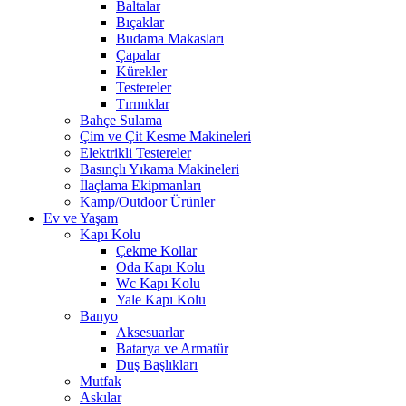
Baltalar
Bıçaklar
Budama Makasları
Çapalar
Kürekler
Testereler
Tırmıklar
Bahçe Sulama
Çim ve Çit Kesme Makineleri
Elektrikli Testereler
Basınçlı Yıkama Makineleri
İlaçlama Ekipmanları
Kamp/Outdoor Ürünler
Ev ve Yaşam
Kapı Kolu
Çekme Kollar
Oda Kapı Kolu
Wc Kapı Kolu
Yale Kapı Kolu
Banyo
Aksesuarlar
Batarya ve Armatür
Duş Başlıkları
Mutfak
Askılar