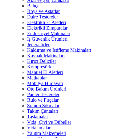
Akü ve Şarj Cihazları
Bahçe
Boya ve Astarlar
Daire Testereler
Elektrikli El Aletleri
Elektrikli Zımparalar
Endüstriyel Makinalar
İş Güvenlik Ürünleri
Jeneratörler
Kaldırma ve İstifleme Makinaları
Kaynak Makinaları
Kırıcı Deliciler
Kompresörler
Manuel El Aletleri
Matkaplar
Mobilya Hırdavatı
Oto Bakım Ürünleri
Panter Testereler
Rulo ve Fırçalar
Somun Sıkmalar
Takım Çantaları
Taşlamalar
Vida, Çivi ve Dübeller
Vidalamalar
Yalıtım Malzemeleri