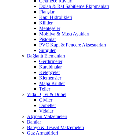
Çekmece Rayları
Dolap & Raf Sabitleme Ekipmanları
Flanşlar
Kapı Hidrolikleri
Kilitler
Menteşeler
Mobilya & Masa Ayakları
Pistonlar
PVC Kapı & Pencere Aksesuarları
Sürgüler
Bağlantı Elemanları
Gerdirmeler
Karabinalar
Kelepçeler
Klemensler
Mapa Kilitler
Teller
Vida - Çivi & Dübel
Çiviler
Dübeller
Vidalar
Alçıpan Malzemeleri
Bantlar
Banyo & Tesisat Malzemeleri
Gaz Armatürleri