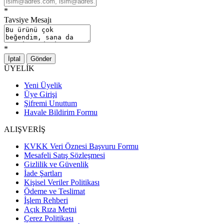
*
Tavsiye Mesajı
*
İptal
Gönder
ÜYELİK
Yeni Üyelik
Üye Girişi
Şifremi Unuttum
Havale Bildirim Formu
ALIŞVERİŞ
KVKK Veri Öznesi Başvuru Formu
Mesafeli Satış Sözleşmesi
Gizlilik ve Güvenlik
İade Şartları
Kişisel Veriler Politikası
Ödeme ve Teslimat
İşlem Rehberi
Açık Rıza Metni
Çerez Politikası