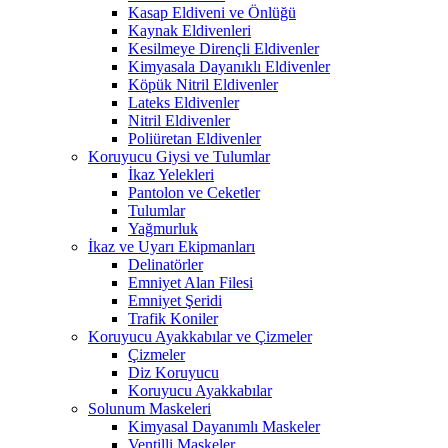
Kasap Eldiveni ve Önlüğü
Kaynak Eldivenleri
Kesilmeye Dirençli Eldivenler
Kimyasala Dayanıklı Eldivenler
Köpük Nitril Eldivenler
Lateks Eldivenler
Nitril Eldivenler
Poliüretan Eldivenler
Koruyucu Giysi ve Tulumlar
İkaz Yelekleri
Pantolon ve Ceketler
Tulumlar
Yağmurluk
İkaz ve Uyarı Ekipmanları
Delinatörler
Emniyet Alan Filesi
Emniyet Şeridi
Trafik Koniler
Koruyucu Ayakkabılar ve Çizmeler
Çizmeler
Diz Koruyucu
Koruyucu Ayakkabılar
Solunum Maskeleri
Kimyasal Dayanımlı Maskeler
Ventilli Maskeler