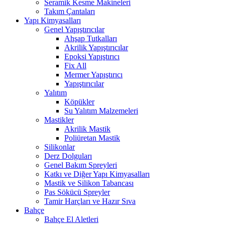
Seramik Kesme Makineleri
Takım Çantaları
Yapı Kimyasalları
Genel Yapıştırıcılar
Ahşap Tutkalları
Akrilik Yapıştırıcılar
Epoksi Yapıştırıcı
Fix All
Mermer Yapıştırıcı
Yapıştırıcılar
Yalıtım
Köpükler
Su Yalıtım Malzemeleri
Mastikler
Akrilik Mastik
Poliüretan Mastik
Silikonlar
Derz Dolguları
Genel Bakım Spreyleri
Katkı ve Diğer Yapı Kimyasalları
Mastik ve Silikon Tabancası
Pas Sökücü Spreyler
Tamir Harçları ve Hazır Sıva
Bahçe
Bahçe El Aletleri