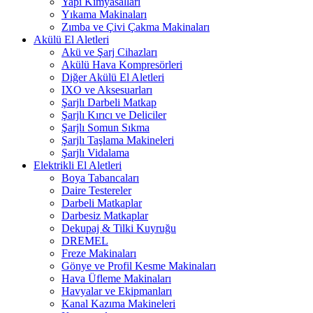
Yapı Kimyasalları
Yıkama Makinaları
Zımba ve Çivi Çakma Makinaları
Akülü El Aletleri
Akü ve Şarj Cihazları
Akülü Hava Kompresörleri
Diğer Akülü El Aletleri
IXO ve Aksesuarları
Şarjlı Darbeli Matkap
Şarjlı Kırıcı ve Deliciler
Şarjlı Somun Sıkma
Şarjlı Taşlama Makineleri
Şarjlı Vidalama
Elektrikli El Aletleri
Boya Tabancaları
Daire Testereler
Darbeli Matkaplar
Darbesiz Matkaplar
Dekupaj & Tilki Kuyruğu
DREMEL
Freze Makinaları
Gönye ve Profil Kesme Makinaları
Hava Üfleme Makinaları
Havyalar ve Ekipmanları
Kanal Kazıma Makineleri