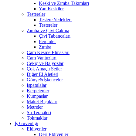
Keski ve Zımba Takımları
Yan Keskiler
Testereler
Testere Yedekleri
Testereler
Zımba ve Çivi Çakma
Çivi Tabancaları
Perçinler
Zımba
Cam Kesme Elmasları
Cam Vantuzları
Çekiç ve Balyozlar
Çok Amaçlı Setler
Diğer El Aletleri
Gönye&İşkenceler
Ispatulalar
Kerpetenler
Kumpaslar
Maket Bıçakları
Metreler
Su Terazileri
Tokmaklar
İş Güvenliği
Eldivenler
Deri Eldivenler