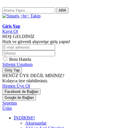
ARA
Giriş Yap
Kayıt Ol
HOŞ GELDİNİZ
Hızlı ve güvenli alışverişe giriş yapın!
Beni Hatırla
Şifremi Unuttum
Giriş Yap
HENÜZ ÜYE DEĞİL MİSİNİZ?
Kolayca üye olabilirsiniz.
Hemen Üye Ol
Facebook ile Bağlan
Google ile Bağlan
Sepetim
Ürün
İNDİRİM!!
Aksesuarlar