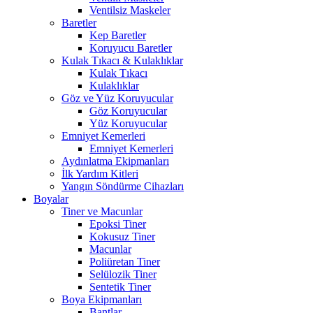
Ventilsiz Maskeler
Baretler
Kep Baretler
Koruyucu Baretler
Kulak Tıkacı & Kulaklıklar
Kulak Tıkacı
Kulaklıklar
Göz ve Yüz Koruyucular
Göz Koruyucular
Yüz Koruyucular
Emniyet Kemerleri
Emniyet Kemerleri
Aydınlatma Ekipmanları
İlk Yardım Kitleri
Yangın Söndürme Cihazları
Boyalar
Tiner ve Macunlar
Epoksi Tiner
Kokusuz Tiner
Macunlar
Poliüretan Tiner
Selülozik Tiner
Sentetik Tiner
Boya Ekipmanları
Bantlar