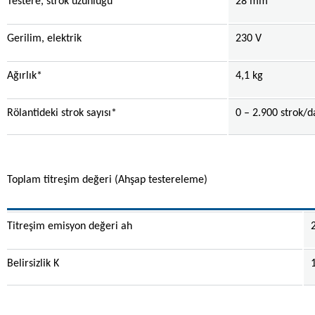
Testere, strok uzunluğu
28 mm
Gerilim, elektrik
230 V
Ağırlık*
4,1 kg
Rölantideki strok sayısı*
0 – 2.900 strok/d
Toplam titreşim değeri (Ahşap testereleme)
Titreşim emisyon değeri ah
Belirsizlik K