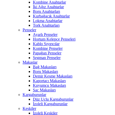
Kombine Anahtarlar
İki Ağız Anahtarlar
Boru Anahtarları
Kurbağacık Anahtarlar
Lokma Anahtarlar
Tork Anahtarları
Penseler
Ayarlı Penseler
Hortum Kelepçe Penseleri
Kablo Sıyırıcılar
Kombine Penseler
Papağan Penseler
Segman Penseler
Makaslar
Bağ Makasları
Boru Makasları
Demir Kesme Makasları
Kaportacı Makasları
Kuyumcu Makasları
Sac Makasları
Kargaburunlar
Düz Uçlu Kargaburunlar
İzoleli Kargaburunlar
Keskiler
İzoleli Keskiler