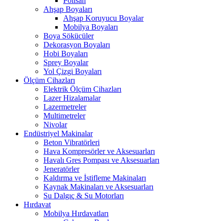
Polisan
Ahşap Boyaları
Ahşap Koruyucu Boyalar
Mobilya Boyaları
Boya Sökücüler
Dekorasyon Boyaları
Hobi Boyaları
Sprey Boyalar
Yol Çizgi Boyaları
Ölçüm Cihazları
Elektrik Ölçüm Cihazları
Lazer Hizalamalar
Lazermetreler
Multimetreler
Nivolar
Endüstriyel Makinalar
Beton Vibratörleri
Hava Kompresörler ve Aksesuarları
Havalı Gres Pompası ve Aksesuarları
Jeneratörler
Kaldırma ve İstifleme Makinaları
Kaynak Makinaları ve Aksesuarları
Su Dalgıç & Su Motorları
Hırdavat
Mobilya Hırdavatları