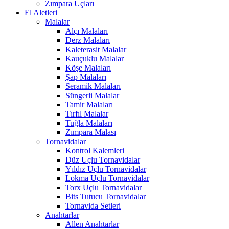
Zımpara Uçları
El Aletleri
Malalar
Alçı Malaları
Derz Malaları
Kaleterasit Malalar
Kauçuklu Malalar
Köşe Malaları
Şap Malaları
Seramik Malaları
Süngerli Malalar
Tamir Malaları
Tırfıl Malalar
Tuğla Malaları
Zımpara Malası
Tornavidalar
Kontrol Kalemleri
Düz Uçlu Tornavidalar
Yıldız Uçlu Tornavidalar
Lokma Uçlu Tornavidalar
Torx Uçlu Tornavidalar
Bits Tutucu Tornavidalar
Tornavida Setleri
Anahtarlar
Allen Anahtarlar