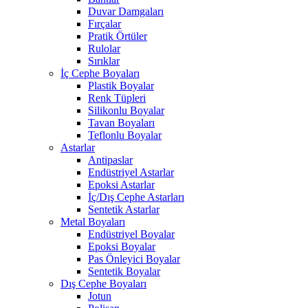
Duvar Damgaları
Fırçalar
Pratik Örtüler
Rulolar
Sırıklar
İç Cephe Boyaları
Plastik Boyalar
Renk Tüpleri
Silikonlu Boyalar
Tavan Boyaları
Teflonlu Boyalar
Astarlar
Antipaslar
Endüstriyel Astarlar
Epoksi Astarlar
İç/Dış Cephe Astarları
Sentetik Astarlar
Metal Boyaları
Endüstriyel Boyalar
Epoksi Boyalar
Pas Önleyici Boyalar
Sentetik Boyalar
Dış Cephe Boyaları
Jotun