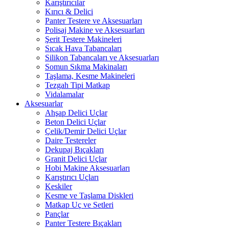
Karıştırıcılar
Kırıcı & Delici
Panter Testere ve Aksesuarları
Polisaj Makine ve Aksesuarları
Şerit Testere Makineleri
Sıcak Hava Tabancaları
Silikon Tabancaları ve Aksesuarları
Somun Sıkma Makinaları
Taşlama, Kesme Makineleri
Tezgah Tipi Matkap
Vidalamalar
Aksesuarlar
Ahşap Delici Uçlar
Beton Delici Uçlar
Çelik/Demir Delici Uçlar
Daire Testereler
Dekupaj Bıçakları
Granit Delici Uçlar
Hobi Makine Aksesuarları
Karıştırıcı Uçları
Keskiler
Kesme ve Taşlama Diskleri
Matkap Uç ve Setleri
Pançlar
Panter Testere Bıçakları