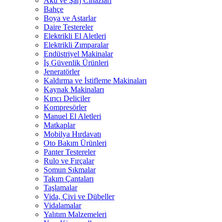
Akü ve Şarj Cihazları
Bahçe
Boya ve Astarlar
Daire Testereler
Elektrikli El Aletleri
Elektrikli Zımparalar
Endüstriyel Makinalar
İş Güvenlik Ürünleri
Jeneratörler
Kaldırma ve İstifleme Makinaları
Kaynak Makinaları
Kırıcı Deliciler
Kompresörler
Manuel El Aletleri
Matkaplar
Mobilya Hırdavatı
Oto Bakım Ürünleri
Panter Testereler
Rulo ve Fırçalar
Somun Sıkmalar
Takım Çantaları
Taşlamalar
Vida, Çivi ve Dübeller
Vidalamalar
Yalıtım Malzemeleri