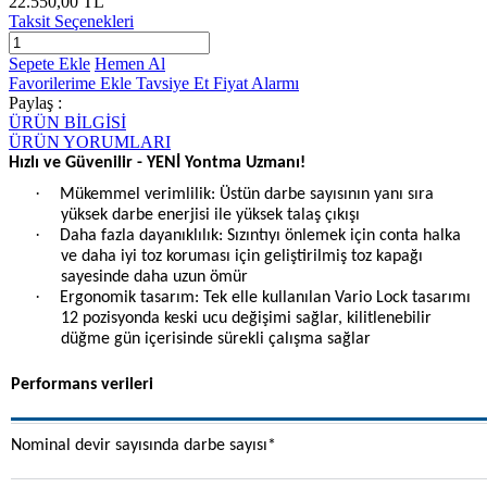
22.550,00 TL
Taksit Seçenekleri
Sepete Ekle
Hemen Al
Favorilerime Ekle
Tavsiye Et
Fiyat Alarmı
Paylaş :
ÜRÜN BİLGİSİ
ÜRÜN YORUMLARI
Hızlı ve Güvenilir - YENİ Yontma Uzmanı!
·
Mükemmel verimlilik: Üstün darbe sayısının yanı sıra
yüksek darbe enerjisi ile yüksek talaş çıkışı
·
Daha fazla dayanıklılık: Sızıntıyı önlemek için conta halka
ve daha iyi toz koruması için geliştirilmiş toz kapağı
sayesinde daha uzun ömür
·
Ergonomik tasarım: Tek elle kullanılan Vario Lock tasarımı
12 pozisyonda keski ucu değişimi sağlar, kilitlenebilir
düğme gün içerisinde sürekli çalışma sağlar
Performans verileri
Nominal devir sayısında darbe sayısı*