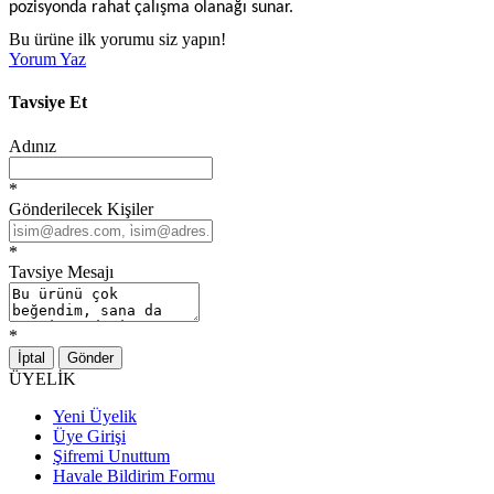
pozisyonda rahat çalışma olanağı sunar.
Bu ürüne ilk yorumu siz yapın!
Yorum Yaz
Tavsiye Et
Adınız
*
Gönderilecek Kişiler
*
Tavsiye Mesajı
*
İptal
Gönder
ÜYELİK
Yeni Üyelik
Üye Girişi
Şifremi Unuttum
Havale Bildirim Formu