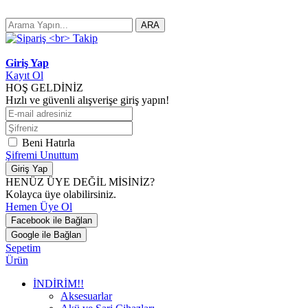
ARA
Giriş Yap
Kayıt Ol
HOŞ GELDİNİZ
Hızlı ve güvenli alışverişe giriş yapın!
Beni Hatırla
Şifremi Unuttum
Giriş Yap
HENÜZ ÜYE DEĞİL MİSİNİZ?
Kolayca üye olabilirsiniz.
Hemen Üye Ol
Facebook ile Bağlan
Google ile Bağlan
Sepetim
Ürün
İNDİRİM!!
Aksesuarlar