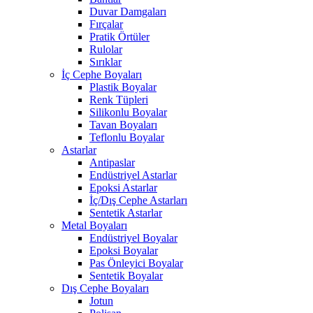
Duvar Damgaları
Fırçalar
Pratik Örtüler
Rulolar
Sırıklar
İç Cephe Boyaları
Plastik Boyalar
Renk Tüpleri
Silikonlu Boyalar
Tavan Boyaları
Teflonlu Boyalar
Astarlar
Antipaslar
Endüstriyel Astarlar
Epoksi Astarlar
İç/Dış Cephe Astarları
Sentetik Astarlar
Metal Boyaları
Endüstriyel Boyalar
Epoksi Boyalar
Pas Önleyici Boyalar
Sentetik Boyalar
Dış Cephe Boyaları
Jotun