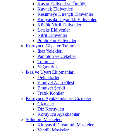
Kasap Eldiveni ve Önlüğü
Kaynak Eldivenleri
Kesilmeye Dirençli Eldivenler
Kimyasala Dayanıklı Eldivenler
Köpük Nitril Eldivenler
Lateks Eldivenler
Nitril Eldivenler
Poliüretan Eldivenler
Koruyucu Giysi ve Tulumlar
İkaz Yelekleri
Pantolon ve Ceketler
Tulumlar
Yağmurluk
İkaz ve Uyarı Ekipmanları
Delinatörler
Emniyet Alan Filesi
Emniyet Şeridi
Trafik Koniler
Koruyucu Ayakkabılar ve Çizmeler
Çizmeler
Diz Koruyucu
Koruyucu Ayakkabılar
Solunum Maskeleri
Kimyasal Dayanımlı Maskeler
Ventilli Maskeler