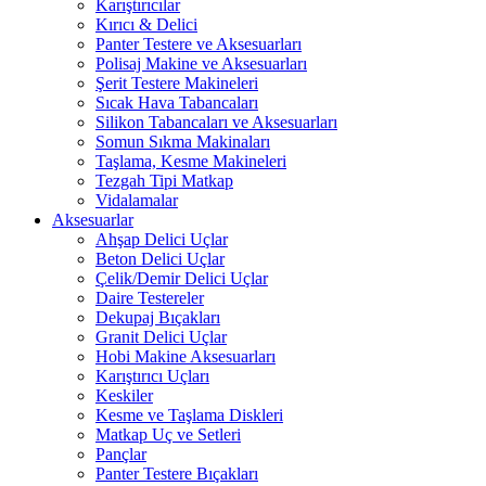
Karıştırıcılar
Kırıcı & Delici
Panter Testere ve Aksesuarları
Polisaj Makine ve Aksesuarları
Şerit Testere Makineleri
Sıcak Hava Tabancaları
Silikon Tabancaları ve Aksesuarları
Somun Sıkma Makinaları
Taşlama, Kesme Makineleri
Tezgah Tipi Matkap
Vidalamalar
Aksesuarlar
Ahşap Delici Uçlar
Beton Delici Uçlar
Çelik/Demir Delici Uçlar
Daire Testereler
Dekupaj Bıçakları
Granit Delici Uçlar
Hobi Makine Aksesuarları
Karıştırıcı Uçları
Keskiler
Kesme ve Taşlama Diskleri
Matkap Uç ve Setleri
Pançlar
Panter Testere Bıçakları