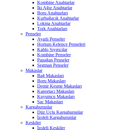
Kombine Anahtarlar
İki Ağız Anahtarlar
Boru Anahtarları
Kurbağacık Anahtarlar
Lokma Anahtarlar
Tork Anahtarları
Penseler
Ayarlı Penseler
Hortum Kelepçe Penseleri
Kablo Sıyırıcılar
Kombine Penseler
Papağan Penseler
Segman Penseler
Makaslar
Bağ Makasları
Boru Makasları
Demir Kesme Makasları
Kaportacı Makasları
Kuyumcu Makasları
Sac Makasları
Kargaburunlar
Düz Uçlu Kargaburunlar
İzoleli Kargaburunlar
Keskiler
İzoleli Keskiler