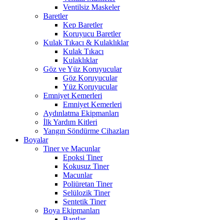
Ventilsiz Maskeler
Baretler
Kep Baretler
Koruyucu Baretler
Kulak Tıkacı & Kulaklıklar
Kulak Tıkacı
Kulaklıklar
Göz ve Yüz Koruyucular
Göz Koruyucular
Yüz Koruyucular
Emniyet Kemerleri
Emniyet Kemerleri
Aydınlatma Ekipmanları
İlk Yardım Kitleri
Yangın Söndürme Cihazları
Boyalar
Tiner ve Macunlar
Epoksi Tiner
Kokusuz Tiner
Macunlar
Poliüretan Tiner
Selülozik Tiner
Sentetik Tiner
Boya Ekipmanları
Bantlar