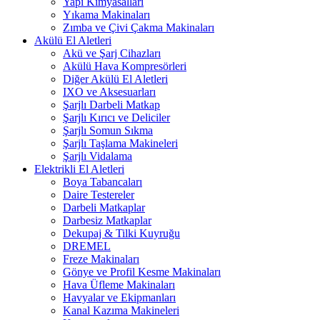
Yapı Kimyasalları
Yıkama Makinaları
Zımba ve Çivi Çakma Makinaları
Akülü El Aletleri
Akü ve Şarj Cihazları
Akülü Hava Kompresörleri
Diğer Akülü El Aletleri
IXO ve Aksesuarları
Şarjlı Darbeli Matkap
Şarjlı Kırıcı ve Deliciler
Şarjlı Somun Sıkma
Şarjlı Taşlama Makineleri
Şarjlı Vidalama
Elektrikli El Aletleri
Boya Tabancaları
Daire Testereler
Darbeli Matkaplar
Darbesiz Matkaplar
Dekupaj & Tilki Kuyruğu
DREMEL
Freze Makinaları
Gönye ve Profil Kesme Makinaları
Hava Üfleme Makinaları
Havyalar ve Ekipmanları
Kanal Kazıma Makineleri