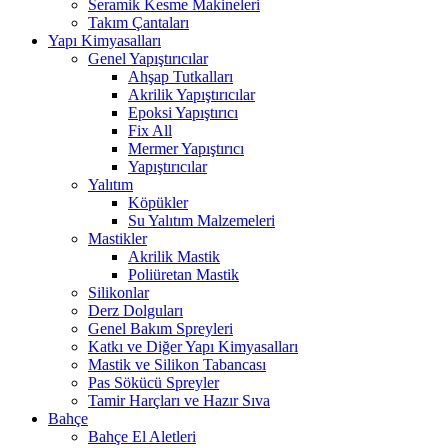
Seramik Kesme Makineleri
Takım Çantaları
Yapı Kimyasalları
Genel Yapıştırıcılar
Ahşap Tutkalları
Akrilik Yapıştırıcılar
Epoksi Yapıştırıcı
Fix All
Mermer Yapıştırıcı
Yapıştırıcılar
Yalıtım
Köpükler
Su Yalıtım Malzemeleri
Mastikler
Akrilik Mastik
Poliüretan Mastik
Silikonlar
Derz Dolguları
Genel Bakım Spreyleri
Katkı ve Diğer Yapı Kimyasalları
Mastik ve Silikon Tabancası
Pas Sökücü Spreyler
Tamir Harçları ve Hazır Sıva
Bahçe
Bahçe El Aletleri