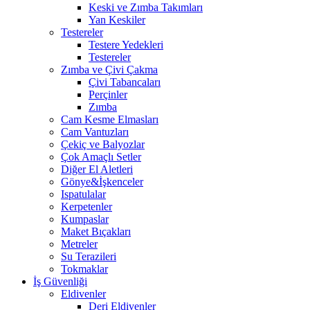
Keski ve Zımba Takımları
Yan Keskiler
Testereler
Testere Yedekleri
Testereler
Zımba ve Çivi Çakma
Çivi Tabancaları
Perçinler
Zımba
Cam Kesme Elmasları
Cam Vantuzları
Çekiç ve Balyozlar
Çok Amaçlı Setler
Diğer El Aletleri
Gönye&İşkenceler
Ispatulalar
Kerpetenler
Kumpaslar
Maket Bıçakları
Metreler
Su Terazileri
Tokmaklar
İş Güvenliği
Eldivenler
Deri Eldivenler