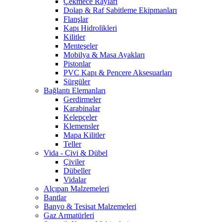
Çekmece Rayları
Dolap & Raf Sabitleme Ekipmanları
Flanşlar
Kapı Hidrolikleri
Kilitler
Menteşeler
Mobilya & Masa Ayakları
Pistonlar
PVC Kapı & Pencere Aksesuarları
Sürgüler
Bağlantı Elemanları
Gerdirmeler
Karabinalar
Kelepçeler
Klemensler
Mapa Kilitler
Teller
Vida - Çivi & Dübel
Çiviler
Dübeller
Vidalar
Alçıpan Malzemeleri
Bantlar
Banyo & Tesisat Malzemeleri
Gaz Armatürleri