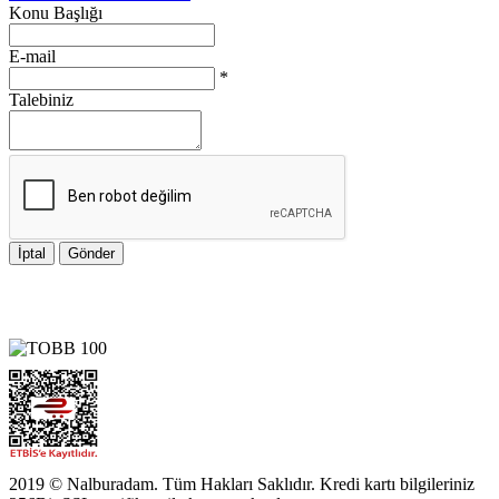
Konu Başlığı
E-mail
*
Talebiniz
İptal
Gönder
2019 © Nalburadam. Tüm Hakları Saklıdır. Kredi kartı bilgileriniz