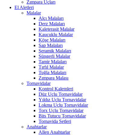
Zımpara Uçları
El Aletleri
Malalar
Alçı Malaları
Derz Malaları
Kaleterasit Malalar
Kauçuklu Malalar
Köşe Malaları
Şap Malaları
Seramik Malaları
Süngerli Malalar
Tamir Malaları
Tırfıl Malalar
Tuğla Malaları
Zımpara Malası
Tornavidalar
Kontrol Kalemleri
Düz Uçlu Tornavidalar
Yıldız Uçlu Tornavidalar
Lokma Uçlu Tornavidalar
Torx Uçlu Tornavidalar
Bits Tutucu Tornavidalar
Tornavida Setleri
Anahtarlar
Allen Anahtarlar