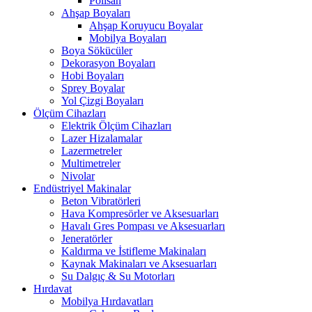
Polisan
Ahşap Boyaları
Ahşap Koruyucu Boyalar
Mobilya Boyaları
Boya Sökücüler
Dekorasyon Boyaları
Hobi Boyaları
Sprey Boyalar
Yol Çizgi Boyaları
Ölçüm Cihazları
Elektrik Ölçüm Cihazları
Lazer Hizalamalar
Lazermetreler
Multimetreler
Nivolar
Endüstriyel Makinalar
Beton Vibratörleri
Hava Kompresörler ve Aksesuarları
Havalı Gres Pompası ve Aksesuarları
Jeneratörler
Kaldırma ve İstifleme Makinaları
Kaynak Makinaları ve Aksesuarları
Su Dalgıç & Su Motorları
Hırdavat
Mobilya Hırdavatları