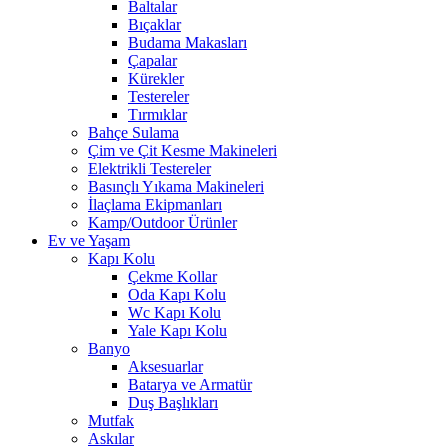
Baltalar
Bıçaklar
Budama Makasları
Çapalar
Kürekler
Testereler
Tırmıklar
Bahçe Sulama
Çim ve Çit Kesme Makineleri
Elektrikli Testereler
Basınçlı Yıkama Makineleri
İlaçlama Ekipmanları
Kamp/Outdoor Ürünler
Ev ve Yaşam
Kapı Kolu
Çekme Kollar
Oda Kapı Kolu
Wc Kapı Kolu
Yale Kapı Kolu
Banyo
Aksesuarlar
Batarya ve Armatür
Duş Başlıkları
Mutfak
Askılar