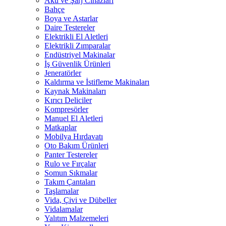
Akü ve Şarj Cihazları
Bahçe
Boya ve Astarlar
Daire Testereler
Elektrikli El Aletleri
Elektrikli Zımparalar
Endüstriyel Makinalar
İş Güvenlik Ürünleri
Jeneratörler
Kaldırma ve İstifleme Makinaları
Kaynak Makinaları
Kırıcı Deliciler
Kompresörler
Manuel El Aletleri
Matkaplar
Mobilya Hırdavatı
Oto Bakım Ürünleri
Panter Testereler
Rulo ve Fırçalar
Somun Sıkmalar
Takım Çantaları
Taşlamalar
Vida, Çivi ve Dübeller
Vidalamalar
Yalıtım Malzemeleri