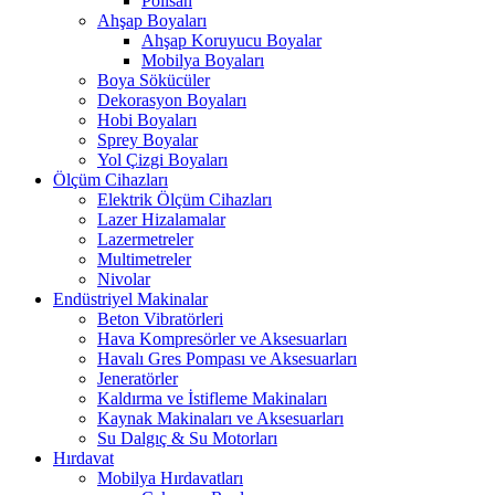
Polisan
Ahşap Boyaları
Ahşap Koruyucu Boyalar
Mobilya Boyaları
Boya Sökücüler
Dekorasyon Boyaları
Hobi Boyaları
Sprey Boyalar
Yol Çizgi Boyaları
Ölçüm Cihazları
Elektrik Ölçüm Cihazları
Lazer Hizalamalar
Lazermetreler
Multimetreler
Nivolar
Endüstriyel Makinalar
Beton Vibratörleri
Hava Kompresörler ve Aksesuarları
Havalı Gres Pompası ve Aksesuarları
Jeneratörler
Kaldırma ve İstifleme Makinaları
Kaynak Makinaları ve Aksesuarları
Su Dalgıç & Su Motorları
Hırdavat
Mobilya Hırdavatları