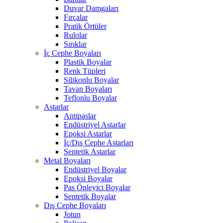
Duvar Damgaları
Fırçalar
Pratik Örtüler
Rulolar
Sırıklar
İç Cephe Boyaları
Plastik Boyalar
Renk Tüpleri
Silikonlu Boyalar
Tavan Boyaları
Teflonlu Boyalar
Astarlar
Antipaslar
Endüstriyel Astarlar
Epoksi Astarlar
İç/Dış Cephe Astarları
Sentetik Astarlar
Metal Boyaları
Endüstriyel Boyalar
Epoksi Boyalar
Pas Önleyici Boyalar
Sentetik Boyalar
Dış Cephe Boyaları
Jotun