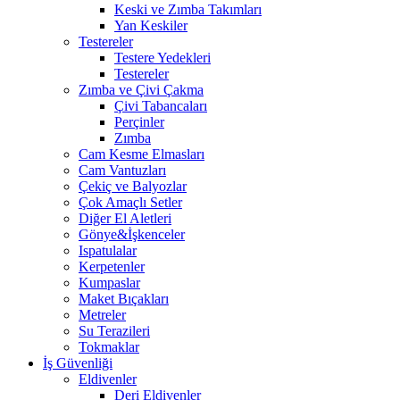
Keski ve Zımba Takımları
Yan Keskiler
Testereler
Testere Yedekleri
Testereler
Zımba ve Çivi Çakma
Çivi Tabancaları
Perçinler
Zımba
Cam Kesme Elmasları
Cam Vantuzları
Çekiç ve Balyozlar
Çok Amaçlı Setler
Diğer El Aletleri
Gönye&İşkenceler
Ispatulalar
Kerpetenler
Kumpaslar
Maket Bıçakları
Metreler
Su Terazileri
Tokmaklar
İş Güvenliği
Eldivenler
Deri Eldivenler