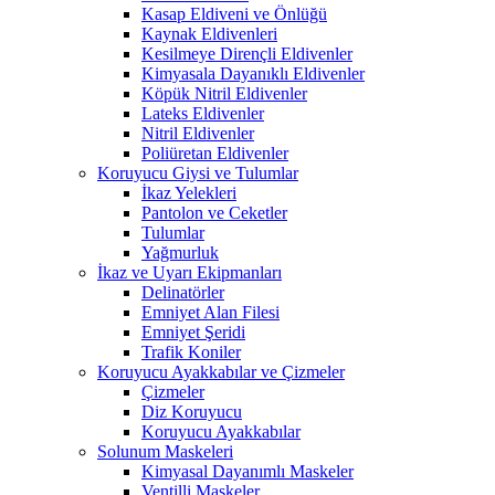
Kasap Eldiveni ve Önlüğü
Kaynak Eldivenleri
Kesilmeye Dirençli Eldivenler
Kimyasala Dayanıklı Eldivenler
Köpük Nitril Eldivenler
Lateks Eldivenler
Nitril Eldivenler
Poliüretan Eldivenler
Koruyucu Giysi ve Tulumlar
İkaz Yelekleri
Pantolon ve Ceketler
Tulumlar
Yağmurluk
İkaz ve Uyarı Ekipmanları
Delinatörler
Emniyet Alan Filesi
Emniyet Şeridi
Trafik Koniler
Koruyucu Ayakkabılar ve Çizmeler
Çizmeler
Diz Koruyucu
Koruyucu Ayakkabılar
Solunum Maskeleri
Kimyasal Dayanımlı Maskeler
Ventilli Maskeler