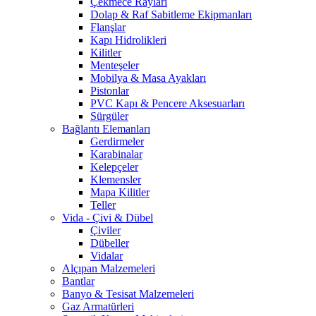
Çekmece Rayları
Dolap & Raf Sabitleme Ekipmanları
Flanşlar
Kapı Hidrolikleri
Kilitler
Menteşeler
Mobilya & Masa Ayakları
Pistonlar
PVC Kapı & Pencere Aksesuarları
Sürgüler
Bağlantı Elemanları
Gerdirmeler
Karabinalar
Kelepçeler
Klemensler
Mapa Kilitler
Teller
Vida - Çivi & Dübel
Çiviler
Dübeller
Vidalar
Alçıpan Malzemeleri
Bantlar
Banyo & Tesisat Malzemeleri
Gaz Armatürleri