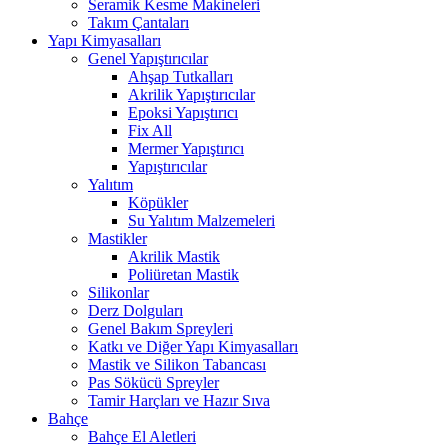
Seramik Kesme Makineleri
Takım Çantaları
Yapı Kimyasalları
Genel Yapıştırıcılar
Ahşap Tutkalları
Akrilik Yapıştırıcılar
Epoksi Yapıştırıcı
Fix All
Mermer Yapıştırıcı
Yapıştırıcılar
Yalıtım
Köpükler
Su Yalıtım Malzemeleri
Mastikler
Akrilik Mastik
Poliüretan Mastik
Silikonlar
Derz Dolguları
Genel Bakım Spreyleri
Katkı ve Diğer Yapı Kimyasalları
Mastik ve Silikon Tabancası
Pas Sökücü Spreyler
Tamir Harçları ve Hazır Sıva
Bahçe
Bahçe El Aletleri