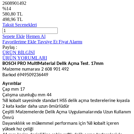
2608901492
%14
580,80 TL
498,96 TL
Taksit Seçenekleri
Sepete Ekle
Hemen Al
Favorilerime Ekle
Tavsiye Et
Fiyat Alarmı
Paylaş :
ÜRÜN BİLGİSİ
ÜRÜN YORUMLARI
BOSCH PRO MultiMaterial Delik Açma Test. 17mm
Malzeme numarası 2 608 901 492
Barkod 6949509236449
Ayrıntılar
Çap mm 17
Çalışma uzunluğu mm 44
%8 kobalt sayesinde standart HSS delik açma testerelerine kıyasla
2 kata kadar daha uzun ömürlüdür
Çeşitli Malzemelerde Delik Açma Uygulamalarında Uzun Kullanım
Ömrü
Dayanıklılık ve mükemmel performans için %8 kobalt içeren
yüksek hız çeliği