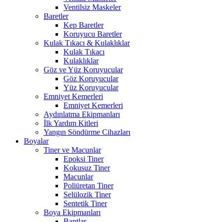
Ventilsiz Maskeler
Baretler
Kep Baretler
Koruyucu Baretler
Kulak Tıkacı & Kulaklıklar
Kulak Tıkacı
Kulaklıklar
Göz ve Yüz Koruyucular
Göz Koruyucular
Yüz Koruyucular
Emniyet Kemerleri
Emniyet Kemerleri
Aydınlatma Ekipmanları
İlk Yardım Kitleri
Yangın Söndürme Cihazları
Boyalar
Tiner ve Macunlar
Epoksi Tiner
Kokusuz Tiner
Macunlar
Poliüretan Tiner
Selülozik Tiner
Sentetik Tiner
Boya Ekipmanları
Bantlar