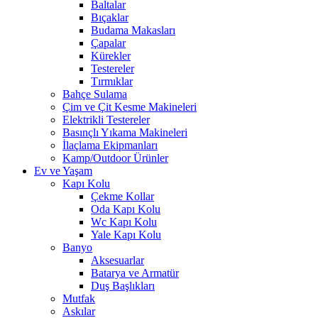
Baltalar
Bıçaklar
Budama Makasları
Çapalar
Kürekler
Testereler
Tırmıklar
Bahçe Sulama
Çim ve Çit Kesme Makineleri
Elektrikli Testereler
Basınçlı Yıkama Makineleri
İlaçlama Ekipmanları
Kamp/Outdoor Ürünler
Ev ve Yaşam
Kapı Kolu
Çekme Kollar
Oda Kapı Kolu
Wc Kapı Kolu
Yale Kapı Kolu
Banyo
Aksesuarlar
Batarya ve Armatür
Duş Başlıkları
Mutfak
Askılar