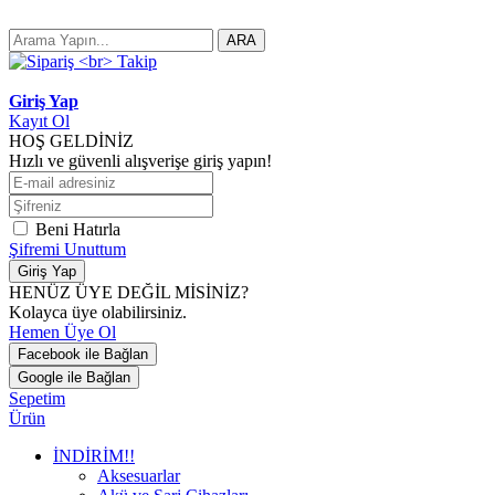
ARA
Giriş Yap
Kayıt Ol
HOŞ GELDİNİZ
Hızlı ve güvenli alışverişe giriş yapın!
Beni Hatırla
Şifremi Unuttum
Giriş Yap
HENÜZ ÜYE DEĞİL MİSİNİZ?
Kolayca üye olabilirsiniz.
Hemen Üye Ol
Facebook ile Bağlan
Google ile Bağlan
Sepetim
Ürün
İNDİRİM!!
Aksesuarlar