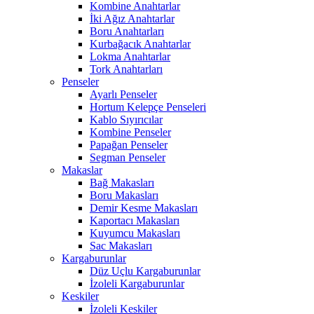
Kombine Anahtarlar
İki Ağız Anahtarlar
Boru Anahtarları
Kurbağacık Anahtarlar
Lokma Anahtarlar
Tork Anahtarları
Penseler
Ayarlı Penseler
Hortum Kelepçe Penseleri
Kablo Sıyırıcılar
Kombine Penseler
Papağan Penseler
Segman Penseler
Makaslar
Bağ Makasları
Boru Makasları
Demir Kesme Makasları
Kaportacı Makasları
Kuyumcu Makasları
Sac Makasları
Kargaburunlar
Düz Uçlu Kargaburunlar
İzoleli Kargaburunlar
Keskiler
İzoleli Keskiler