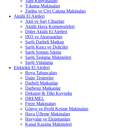
Yapı Kimyasalları
Yıkama Makinaları
Zımba ve Çivi Çakma Makinaları
Akülü El Aletleri
Akü ve Şarj Cihazları
Akülü Hava Kompresörleri
Diğer Akülü El Aletleri
IXO ve Aksesuarları
Şarjlı Darbeli Matkap
Şarjlı Kırıcı ve Deliciler
Şarjlı Somun Sıkma
Şarjlı Taşlama Makineleri
Şarjlı Vidalama
Elektrikli El Aletleri
Boya Tabancaları
Daire Testereler
Darbeli Matkaplar
Darbesiz Matkaplar
Dekupaj & Tilki Kuyruğu
DREMEL
Freze Makinaları
Gönye ve Profil Kesme Makinaları
Hava Üfleme Makinaları
Havyalar ve Ekipmanları
Kanal Kazıma Makineleri