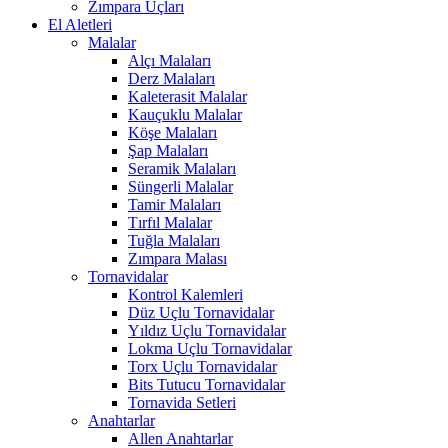
Zımpara Uçları
El Aletleri
Malalar
Alçı Malaları
Derz Malaları
Kaleterasit Malalar
Kauçuklu Malalar
Köşe Malaları
Şap Malaları
Seramik Malaları
Süngerli Malalar
Tamir Malaları
Tırfıl Malalar
Tuğla Malaları
Zımpara Malası
Tornavidalar
Kontrol Kalemleri
Düz Uçlu Tornavidalar
Yıldız Uçlu Tornavidalar
Lokma Uçlu Tornavidalar
Torx Uçlu Tornavidalar
Bits Tutucu Tornavidalar
Tornavida Setleri
Anahtarlar
Allen Anahtarlar