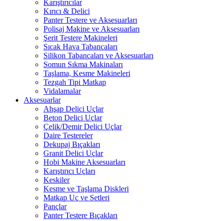
Karıştırıcılar
Kırıcı & Delici
Panter Testere ve Aksesuarları
Polisaj Makine ve Aksesuarları
Şerit Testere Makineleri
Sıcak Hava Tabancaları
Silikon Tabancaları ve Aksesuarları
Somun Sıkma Makinaları
Taşlama, Kesme Makineleri
Tezgah Tipi Matkap
Vidalamalar
Aksesuarlar
Ahşap Delici Uçlar
Beton Delici Uçlar
Çelik/Demir Delici Uçlar
Daire Testereler
Dekupaj Bıçakları
Granit Delici Uçlar
Hobi Makine Aksesuarları
Karıştırıcı Uçları
Keskiler
Kesme ve Taşlama Diskleri
Matkap Uç ve Setleri
Pançlar
Panter Testere Bıçakları