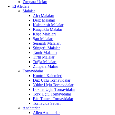
Zımpara Uçları
El Aletleri
Malalar
Alçı Malaları
Derz Malaları
Kaleterasit Malalar
Kauçuklu Malalar
Köşe Malaları
Şap Malaları
Seramik Malaları
Süngerli Malalar
Tamir Malaları
Tırfıl Malalar
Tuğla Malaları
Zımpara Malası
Tornavidalar
Kontrol Kalemleri
Düz Uçlu Tornavidalar
Yıldız Uçlu Tornavidalar
Lokma Uçlu Tornavidalar
Torx Uçlu Tornavidalar
Bits Tutucu Tornavidalar
Tornavida Setleri
Anahtarlar
Allen Anahtarlar