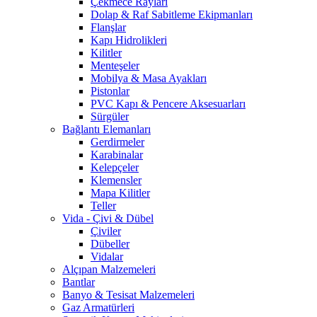
Çekmece Rayları
Dolap & Raf Sabitleme Ekipmanları
Flanşlar
Kapı Hidrolikleri
Kilitler
Menteşeler
Mobilya & Masa Ayakları
Pistonlar
PVC Kapı & Pencere Aksesuarları
Sürgüler
Bağlantı Elemanları
Gerdirmeler
Karabinalar
Kelepçeler
Klemensler
Mapa Kilitler
Teller
Vida - Çivi & Dübel
Çiviler
Dübeller
Vidalar
Alçıpan Malzemeleri
Bantlar
Banyo & Tesisat Malzemeleri
Gaz Armatürleri