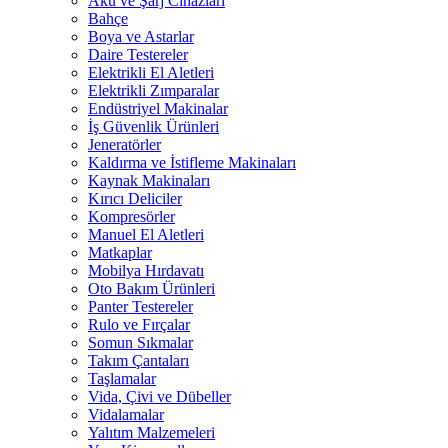
Akü ve Şarj Cihazları
Bahçe
Boya ve Astarlar
Daire Testereler
Elektrikli El Aletleri
Elektrikli Zımparalar
Endüstriyel Makinalar
İş Güvenlik Ürünleri
Jeneratörler
Kaldırma ve İstifleme Makinaları
Kaynak Makinaları
Kırıcı Deliciler
Kompresörler
Manuel El Aletleri
Matkaplar
Mobilya Hırdavatı
Oto Bakım Ürünleri
Panter Testereler
Rulo ve Fırçalar
Somun Sıkmalar
Takım Çantaları
Taşlamalar
Vida, Çivi ve Dübeller
Vidalamalar
Yalıtım Malzemeleri