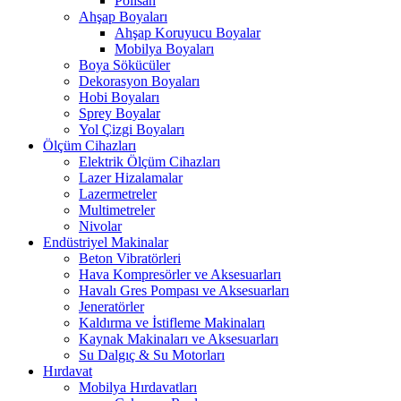
Polisan
Ahşap Boyaları
Ahşap Koruyucu Boyalar
Mobilya Boyaları
Boya Sökücüler
Dekorasyon Boyaları
Hobi Boyaları
Sprey Boyalar
Yol Çizgi Boyaları
Ölçüm Cihazları
Elektrik Ölçüm Cihazları
Lazer Hizalamalar
Lazermetreler
Multimetreler
Nivolar
Endüstriyel Makinalar
Beton Vibratörleri
Hava Kompresörler ve Aksesuarları
Havalı Gres Pompası ve Aksesuarları
Jeneratörler
Kaldırma ve İstifleme Makinaları
Kaynak Makinaları ve Aksesuarları
Su Dalgıç & Su Motorları
Hırdavat
Mobilya Hırdavatları