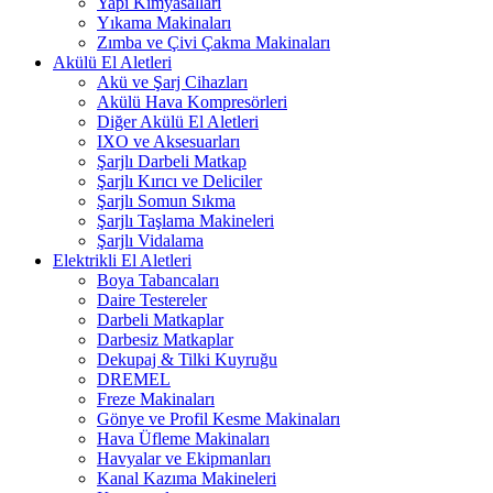
Yapı Kimyasalları
Yıkama Makinaları
Zımba ve Çivi Çakma Makinaları
Akülü El Aletleri
Akü ve Şarj Cihazları
Akülü Hava Kompresörleri
Diğer Akülü El Aletleri
IXO ve Aksesuarları
Şarjlı Darbeli Matkap
Şarjlı Kırıcı ve Deliciler
Şarjlı Somun Sıkma
Şarjlı Taşlama Makineleri
Şarjlı Vidalama
Elektrikli El Aletleri
Boya Tabancaları
Daire Testereler
Darbeli Matkaplar
Darbesiz Matkaplar
Dekupaj & Tilki Kuyruğu
DREMEL
Freze Makinaları
Gönye ve Profil Kesme Makinaları
Hava Üfleme Makinaları
Havyalar ve Ekipmanları
Kanal Kazıma Makineleri