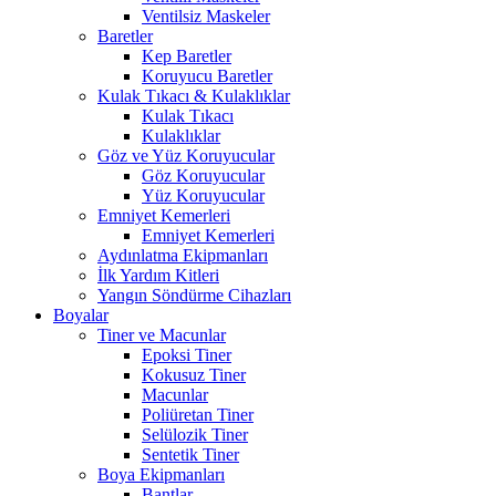
Ventilsiz Maskeler
Baretler
Kep Baretler
Koruyucu Baretler
Kulak Tıkacı & Kulaklıklar
Kulak Tıkacı
Kulaklıklar
Göz ve Yüz Koruyucular
Göz Koruyucular
Yüz Koruyucular
Emniyet Kemerleri
Emniyet Kemerleri
Aydınlatma Ekipmanları
İlk Yardım Kitleri
Yangın Söndürme Cihazları
Boyalar
Tiner ve Macunlar
Epoksi Tiner
Kokusuz Tiner
Macunlar
Poliüretan Tiner
Selülozik Tiner
Sentetik Tiner
Boya Ekipmanları
Bantlar