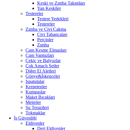
Keski ve Zımba Takımları
Yan Keskiler
Testereler
Testere Yedekleri
Testereler
Zımba ve Çivi Çakma
Çivi Tabancaları
Perçinler
Zımba
Cam Kesme Elmasları
Cam Vantuzları
Çekiç ve Balyozlar
Çok Amaçlı Setler
Diğer El Aletleri
Gönye&İşkenceler
Ispatulalar
Kerpetenler
Kumpaslar
Maket Bıçakları
Metreler
Su Terazileri
Tokmaklar
İş Güvenliği
Eldivenler
Deri Eldivenler