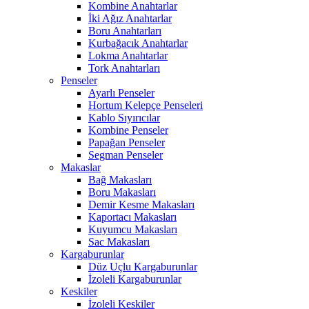
Kombine Anahtarlar
İki Ağız Anahtarlar
Boru Anahtarları
Kurbağacık Anahtarlar
Lokma Anahtarlar
Tork Anahtarları
Penseler
Ayarlı Penseler
Hortum Kelepçe Penseleri
Kablo Sıyırıcılar
Kombine Penseler
Papağan Penseler
Segman Penseler
Makaslar
Bağ Makasları
Boru Makasları
Demir Kesme Makasları
Kaportacı Makasları
Kuyumcu Makasları
Sac Makasları
Kargaburunlar
Düz Uçlu Kargaburunlar
İzoleli Kargaburunlar
Keskiler
İzoleli Keskiler