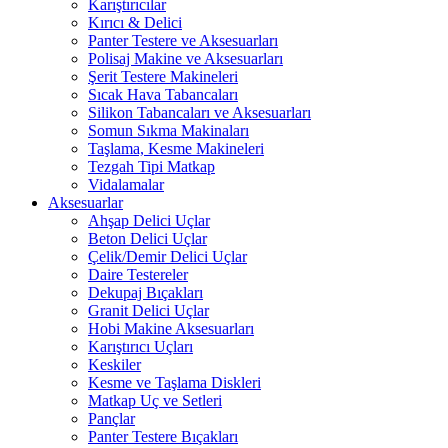
Karıştırıcılar
Kırıcı & Delici
Panter Testere ve Aksesuarları
Polisaj Makine ve Aksesuarları
Şerit Testere Makineleri
Sıcak Hava Tabancaları
Silikon Tabancaları ve Aksesuarları
Somun Sıkma Makinaları
Taşlama, Kesme Makineleri
Tezgah Tipi Matkap
Vidalamalar
Aksesuarlar
Ahşap Delici Uçlar
Beton Delici Uçlar
Çelik/Demir Delici Uçlar
Daire Testereler
Dekupaj Bıçakları
Granit Delici Uçlar
Hobi Makine Aksesuarları
Karıştırıcı Uçları
Keskiler
Kesme ve Taşlama Diskleri
Matkap Uç ve Setleri
Pançlar
Panter Testere Bıçakları