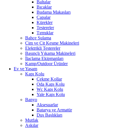
Baltalar
Bıçaklar
Budama Makasları
Çapalar
Kürekler
Testereler
Tırmıklar
Bahçe Sulama
Çim ve Çit Kesme Makineleri
Elektrikli Testereler
Basınçlı Yıkama Makineleri
İlaçlama Ekipmanları
Kamp/Outdoor Ürünler
Ev ve Yaşam
Kapı Kolu
Çekme Kollar
Oda Kapı Kolu
Wc Kapı Kolu
Yale Kapı Kolu
Banyo
Aksesuarlar
Batarya ve Armatür
Duş Başlıkları
Mutfak
Askılar