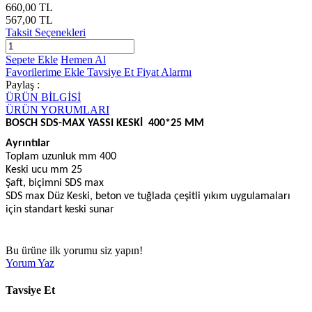
660,00 TL
567,00 TL
Taksit Seçenekleri
Sepete Ekle
Hemen Al
Favorilerime Ekle
Tavsiye Et
Fiyat Alarmı
Paylaş :
ÜRÜN BİLGİSİ
ÜRÜN YORUMLARI
BOSCH SDS-MAX YASSI KESKİ
400*25 MM
Ayrıntılar
Toplam uzunluk mm 400
Keski ucu mm 25
Şaft, biçimni SDS max
SDS max Düz Keski, beton ve tuğlada çeşitli yıkım uygulamaları
için standart keski sunar
Bu ürüne ilk yorumu siz yapın!
Yorum Yaz
Tavsiye Et