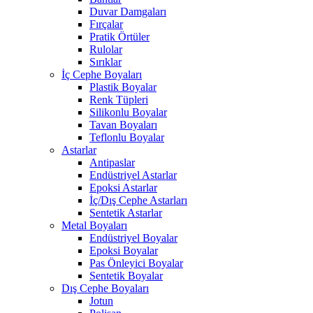
Duvar Damgaları
Fırçalar
Pratik Örtüler
Rulolar
Sırıklar
İç Cephe Boyaları
Plastik Boyalar
Renk Tüpleri
Silikonlu Boyalar
Tavan Boyaları
Teflonlu Boyalar
Astarlar
Antipaslar
Endüstriyel Astarlar
Epoksi Astarlar
İç/Dış Cephe Astarları
Sentetik Astarlar
Metal Boyaları
Endüstriyel Boyalar
Epoksi Boyalar
Pas Önleyici Boyalar
Sentetik Boyalar
Dış Cephe Boyaları
Jotun