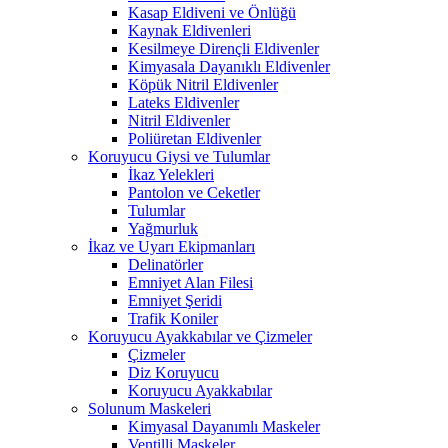
Kasap Eldiveni ve Önlüğü
Kaynak Eldivenleri
Kesilmeye Dirençli Eldivenler
Kimyasala Dayanıklı Eldivenler
Köpük Nitril Eldivenler
Lateks Eldivenler
Nitril Eldivenler
Poliüretan Eldivenler
Koruyucu Giysi ve Tulumlar
İkaz Yelekleri
Pantolon ve Ceketler
Tulumlar
Yağmurluk
İkaz ve Uyarı Ekipmanları
Delinatörler
Emniyet Alan Filesi
Emniyet Şeridi
Trafik Koniler
Koruyucu Ayakkabılar ve Çizmeler
Çizmeler
Diz Koruyucu
Koruyucu Ayakkabılar
Solunum Maskeleri
Kimyasal Dayanımlı Maskeler
Ventilli Maskeler