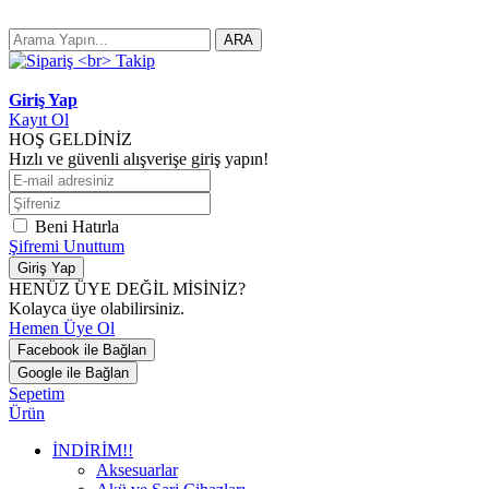
ARA
Giriş Yap
Kayıt Ol
HOŞ GELDİNİZ
Hızlı ve güvenli alışverişe giriş yapın!
Beni Hatırla
Şifremi Unuttum
Giriş Yap
HENÜZ ÜYE DEĞİL MİSİNİZ?
Kolayca üye olabilirsiniz.
Hemen Üye Ol
Facebook ile Bağlan
Google ile Bağlan
Sepetim
Ürün
İNDİRİM!!
Aksesuarlar