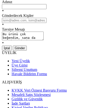
Adınız
*
Gönderilecek Kişiler
*
Tavsiye Mesajı
*
İptal
Gönder
ÜYELİK
Yeni Üyelik
Üye Girişi
Şifremi Unuttum
Havale Bildirim Formu
ALIŞVERİŞ
KVKK Veri Öznesi Başvuru Formu
Mesafeli Satış Sözleşmesi
Gizlilik ve Güvenlik
İade Şartları
Kişisel Veriler Politikası