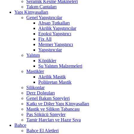
Seramik Kesme Makineleri
Takım Çantaları
Yapı Kimyasalları
Genel Yapıştırıcılar
Ahşap Tutkalları
Akrilik Yapıştırıcılar
Epoksi Yapıştırıcı
Fix All
Mermer Yapıştırıcı
Yapıştırıcılar
Yalıtım
Köpükler
Su Yalıtım Malzemeleri
Mastikler
Akrilik Mastik
Poliüretan Mastik
Silikonlar
Derz Dolguları
Genel Bakım Spreyleri
Katkı ve Diğer Yapı Kimyasalları
Mastik ve Silikon Tabancası
Pas Sökücü Spreyler
Tamir Harçları ve Hazır Sıva
Bahçe
Bahçe El Aletleri