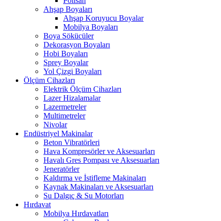
Polisan
Ahşap Boyaları
Ahşap Koruyucu Boyalar
Mobilya Boyaları
Boya Sökücüler
Dekorasyon Boyaları
Hobi Boyaları
Sprey Boyalar
Yol Çizgi Boyaları
Ölçüm Cihazları
Elektrik Ölçüm Cihazları
Lazer Hizalamalar
Lazermetreler
Multimetreler
Nivolar
Endüstriyel Makinalar
Beton Vibratörleri
Hava Kompresörler ve Aksesuarları
Havalı Gres Pompası ve Aksesuarları
Jeneratörler
Kaldırma ve İstifleme Makinaları
Kaynak Makinaları ve Aksesuarları
Su Dalgıç & Su Motorları
Hırdavat
Mobilya Hırdavatları