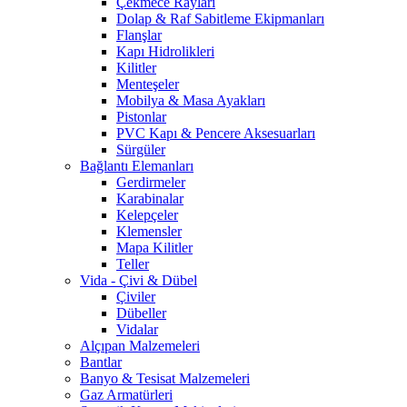
Çekmece Rayları
Dolap & Raf Sabitleme Ekipmanları
Flanşlar
Kapı Hidrolikleri
Kilitler
Menteşeler
Mobilya & Masa Ayakları
Pistonlar
PVC Kapı & Pencere Aksesuarları
Sürgüler
Bağlantı Elemanları
Gerdirmeler
Karabinalar
Kelepçeler
Klemensler
Mapa Kilitler
Teller
Vida - Çivi & Dübel
Çiviler
Dübeller
Vidalar
Alçıpan Malzemeleri
Bantlar
Banyo & Tesisat Malzemeleri
Gaz Armatürleri