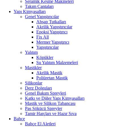
Seramik Kesme Makineleri
Takım Çantaları
Yapı Kimyasalları
Genel Yapıştırıcılar
Ahşap Tutkalları
Akrilik Yapıştırıcılar
Epoksi Yapıştırıcı
Fix All
Mermer Yapıştırıcı
Yapıştırıcılar
Yalıtım
Köpükler
Su Yalıtım Malzemeleri
Mastikler
Akrilik Mastik
Poliüretan Mastik
Silikonlar
Derz Dolguları
Genel Bakım Spreyleri
Katkı ve Diğer Yapı Kimyasalları
Mastik ve Silikon Tabancası
Pas Sökücü Spreyler
Tamir Harçları ve Hazır Sıva
Bahçe
Bahçe El Aletleri