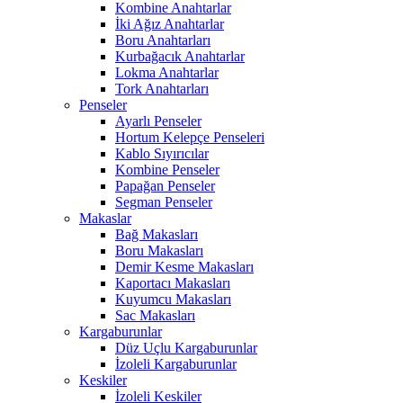
Kombine Anahtarlar
İki Ağız Anahtarlar
Boru Anahtarları
Kurbağacık Anahtarlar
Lokma Anahtarlar
Tork Anahtarları
Penseler
Ayarlı Penseler
Hortum Kelepçe Penseleri
Kablo Sıyırıcılar
Kombine Penseler
Papağan Penseler
Segman Penseler
Makaslar
Bağ Makasları
Boru Makasları
Demir Kesme Makasları
Kaportacı Makasları
Kuyumcu Makasları
Sac Makasları
Kargaburunlar
Düz Uçlu Kargaburunlar
İzoleli Kargaburunlar
Keskiler
İzoleli Keskiler