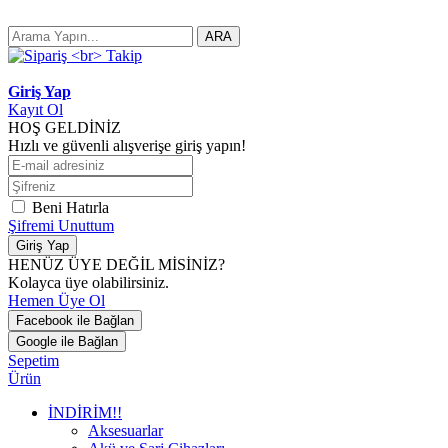
ARA
Giriş Yap
Kayıt Ol
HOŞ GELDİNİZ
Hızlı ve güvenli alışverişe giriş yapın!
Beni Hatırla
Şifremi Unuttum
Giriş Yap
HENÜZ ÜYE DEĞİL MİSİNİZ?
Kolayca üye olabilirsiniz.
Hemen Üye Ol
Facebook ile Bağlan
Google ile Bağlan
Sepetim
Ürün
İNDİRİM!!
Aksesuarlar