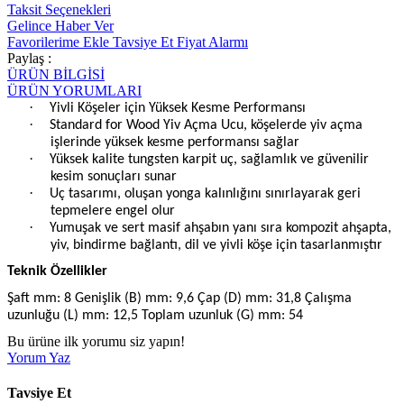
Taksit Seçenekleri
Gelince Haber Ver
Favorilerime Ekle
Tavsiye Et
Fiyat Alarmı
Paylaş :
ÜRÜN BİLGİSİ
ÜRÜN YORUMLARI
·
Yivli Köşeler için Yüksek Kesme Performansı
·
Standard for Wood Yiv Açma Ucu, köşelerde yiv açma
işlerinde yüksek kesme performansı sağlar
·
Yüksek kalite tungsten karpit uç, sağlamlık ve güvenilir
kesim sonuçları sunar
·
Uç tasarımı, oluşan yonga kalınlığını sınırlayarak geri
tepmelere engel olur
·
Yumuşak ve sert masif ahşabın yanı sıra kompozit ahşapta,
yiv, bindirme bağlantı, dil ve yivli köşe için tasarlanmıştır
Teknik Özellikler
Şaft mm: 8 Genişlik (B) mm: 9,6 Çap (D) mm: 31,8 Çalışma
uzunluğu (L) mm: 12,5 Toplam uzunluk (G) mm: 54
Bu ürüne ilk yorumu siz yapın!
Yorum Yaz
Tavsiye Et