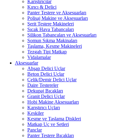
Karıştırıcılar
Kırıcı & Delici
Panter Testere ve Aksesuarları
Polisaj Makine ve Aksesuarları
Şerit Testere Makineleri
Sıcak Hava Tabancaları
Silikon Tabancaları ve Aksesuarları
Somun Sıkma Makinaları
Taşlama, Kesme Makineleri
Tezgah Tipi Matkap
Vidalamalar
Aksesuarlar
Ahşap Delici Uçlar
Beton Delici Uçlar
Çelik/Demir Delici Uçlar
Daire Testereler
Dekupaj Bıçakları
Granit Delici Uçlar
Hobi Makine Aksesuarları
Karıştırıcı Uçları
Keskiler
Kesme ve Taşlama Diskleri
Matkap Uç ve Setleri
Pançlar
Panter Testere Bıçakları