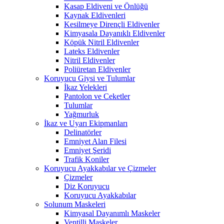
Kasap Eldiveni ve Önlüğü
Kaynak Eldivenleri
Kesilmeye Dirençli Eldivenler
Kimyasala Dayanıklı Eldivenler
Köpük Nitril Eldivenler
Lateks Eldivenler
Nitril Eldivenler
Poliüretan Eldivenler
Koruyucu Giysi ve Tulumlar
İkaz Yelekleri
Pantolon ve Ceketler
Tulumlar
Yağmurluk
İkaz ve Uyarı Ekipmanları
Delinatörler
Emniyet Alan Filesi
Emniyet Şeridi
Trafik Koniler
Koruyucu Ayakkabılar ve Çizmeler
Çizmeler
Diz Koruyucu
Koruyucu Ayakkabılar
Solunum Maskeleri
Kimyasal Dayanımlı Maskeler
Ventilli Maskeler