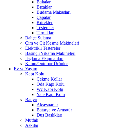
Baltalar
Bıçaklar
Budama Makasları
Çapalar
Kürekler
Testereler
Tırmıklar
Bahçe Sulama
Çim ve Çit Kesme Makineleri
Elektrikli Testereler
Basınçlı Yıkama Makineleri
İlaçlama Ekipmanları
Kamp/Outdoor Ürünler
Ev ve Yaşam
Kapı Kolu
Çekme Kollar
Oda Kapı Kolu
Wc Kapı Kolu
Yale Kapı Kolu
Banyo
Aksesuarlar
Batarya ve Armatür
Duş Başlıkları
Mutfak
Askılar