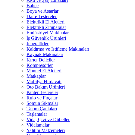
Akü ve Şarj Cihazları
Bahçe
Boya ve Astarlar
Daire Testereler
Elektrikli El Aletleri
Elektrikli Zımparalar
Endüstriyel Makinalar
İş Güvenlik Ürünleri
Jeneratörler
Kaldırma ve İstifleme Makinaları
Kaynak Makinaları
Kırıcı Deliciler
Kompresörler
Manuel El Aletleri
Matkaplar
Mobilya Hırdavatı
Oto Bakım Ürünleri
Panter Testereler
Rulo ve Fırçalar
Somun Sıkmalar
Takım Çantaları
Taşlamalar
Vida, Çivi ve Dübeller
Vidalamalar
Yalıtım Malzemeleri