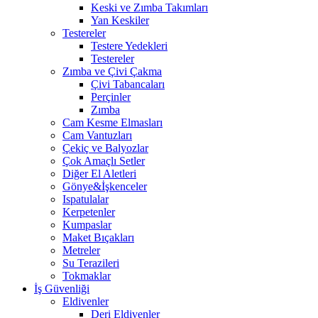
Keski ve Zımba Takımları
Yan Keskiler
Testereler
Testere Yedekleri
Testereler
Zımba ve Çivi Çakma
Çivi Tabancaları
Perçinler
Zımba
Cam Kesme Elmasları
Cam Vantuzları
Çekiç ve Balyozlar
Çok Amaçlı Setler
Diğer El Aletleri
Gönye&İşkenceler
Ispatulalar
Kerpetenler
Kumpaslar
Maket Bıçakları
Metreler
Su Terazileri
Tokmaklar
İş Güvenliği
Eldivenler
Deri Eldivenler