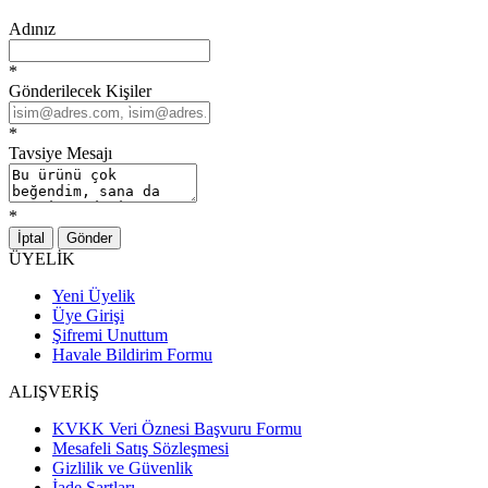
Adınız
*
Gönderilecek Kişiler
*
Tavsiye Mesajı
*
İptal
Gönder
ÜYELİK
Yeni Üyelik
Üye Girişi
Şifremi Unuttum
Havale Bildirim Formu
ALIŞVERİŞ
KVKK Veri Öznesi Başvuru Formu
Mesafeli Satış Sözleşmesi
Gizlilik ve Güvenlik
İade Şartları