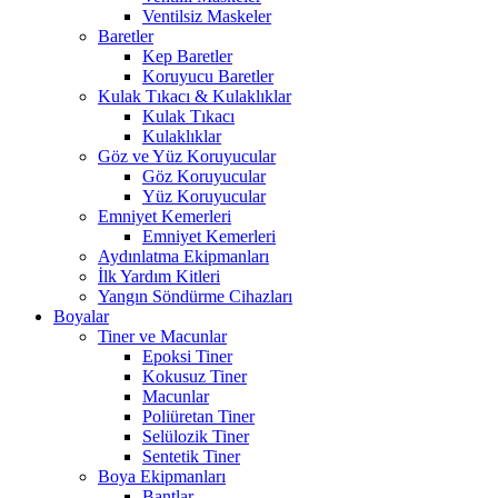
Ventilsiz Maskeler
Baretler
Kep Baretler
Koruyucu Baretler
Kulak Tıkacı & Kulaklıklar
Kulak Tıkacı
Kulaklıklar
Göz ve Yüz Koruyucular
Göz Koruyucular
Yüz Koruyucular
Emniyet Kemerleri
Emniyet Kemerleri
Aydınlatma Ekipmanları
İlk Yardım Kitleri
Yangın Söndürme Cihazları
Boyalar
Tiner ve Macunlar
Epoksi Tiner
Kokusuz Tiner
Macunlar
Poliüretan Tiner
Selülozik Tiner
Sentetik Tiner
Boya Ekipmanları
Bantlar