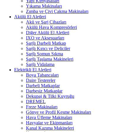
Yapı Kimyasalları
Yıkama Makinaları
Zımba ve Çivi Çakma Makinaları
Akülü El Aletleri
Akü ve Şarj Cihazları
Akülü Hava Kompresörleri
Diğer Akülü El Aletleri
IXO ve Aksesuarları
Şarjlı Darbeli Matkap
Şarjlı Kırıcı ve Deliciler
Şarjlı Somun Sıkma
Şarjlı Taşlama Makineleri
Şarjlı Vidalama
Elektrikli El Aletleri
Boya Tabancaları
Daire Testereler
Darbeli Matkaplar
Darbesiz Matkaplar
Dekupaj & Tilki Kuyruğu
DREMEL
Freze Makinaları
Gönye ve Profil Kesme Makinaları
Hava Üfleme Makinaları
Havyalar ve Ekipmanları
Kanal Kazıma Makineleri