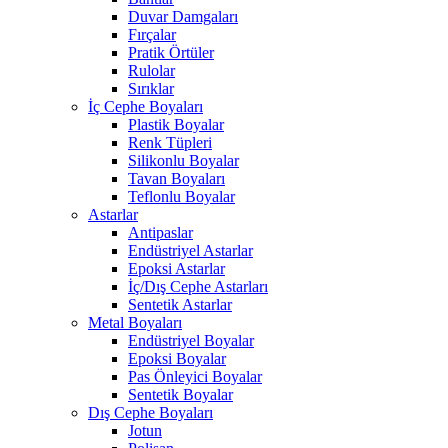
Duvar Damgaları
Fırçalar
Pratik Örtüler
Rulolar
Sırıklar
İç Cephe Boyaları
Plastik Boyalar
Renk Tüpleri
Silikonlu Boyalar
Tavan Boyaları
Teflonlu Boyalar
Astarlar
Antipaslar
Endüstriyel Astarlar
Epoksi Astarlar
İç/Dış Cephe Astarları
Sentetik Astarlar
Metal Boyaları
Endüstriyel Boyalar
Epoksi Boyalar
Pas Önleyici Boyalar
Sentetik Boyalar
Dış Cephe Boyaları
Jotun