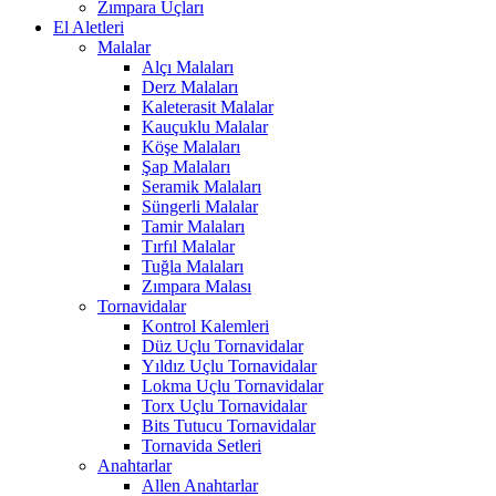
Zımpara Uçları
El Aletleri
Malalar
Alçı Malaları
Derz Malaları
Kaleterasit Malalar
Kauçuklu Malalar
Köşe Malaları
Şap Malaları
Seramik Malaları
Süngerli Malalar
Tamir Malaları
Tırfıl Malalar
Tuğla Malaları
Zımpara Malası
Tornavidalar
Kontrol Kalemleri
Düz Uçlu Tornavidalar
Yıldız Uçlu Tornavidalar
Lokma Uçlu Tornavidalar
Torx Uçlu Tornavidalar
Bits Tutucu Tornavidalar
Tornavida Setleri
Anahtarlar
Allen Anahtarlar