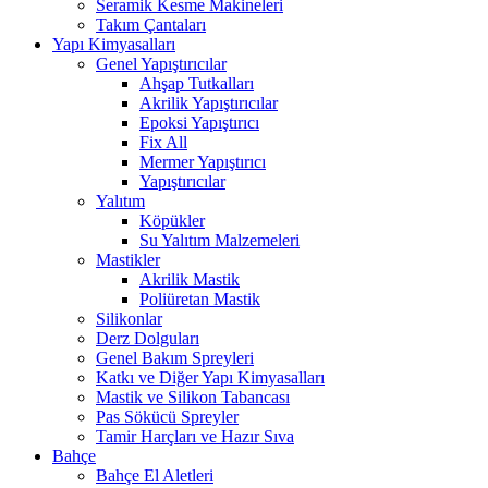
Seramik Kesme Makineleri
Takım Çantaları
Yapı Kimyasalları
Genel Yapıştırıcılar
Ahşap Tutkalları
Akrilik Yapıştırıcılar
Epoksi Yapıştırıcı
Fix All
Mermer Yapıştırıcı
Yapıştırıcılar
Yalıtım
Köpükler
Su Yalıtım Malzemeleri
Mastikler
Akrilik Mastik
Poliüretan Mastik
Silikonlar
Derz Dolguları
Genel Bakım Spreyleri
Katkı ve Diğer Yapı Kimyasalları
Mastik ve Silikon Tabancası
Pas Sökücü Spreyler
Tamir Harçları ve Hazır Sıva
Bahçe
Bahçe El Aletleri