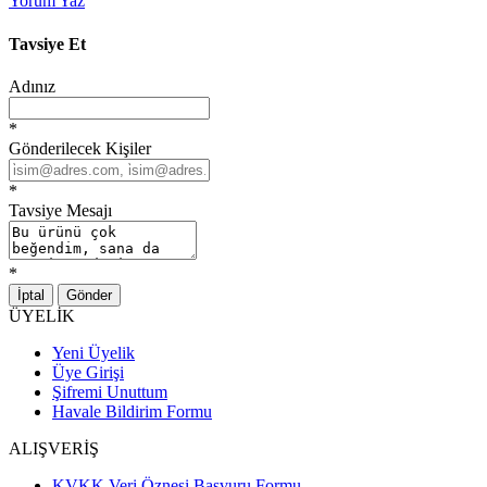
Yorum Yaz
Tavsiye Et
Adınız
*
Gönderilecek Kişiler
*
Tavsiye Mesajı
*
İptal
Gönder
ÜYELİK
Yeni Üyelik
Üye Girişi
Şifremi Unuttum
Havale Bildirim Formu
ALIŞVERİŞ
KVKK Veri Öznesi Başvuru Formu