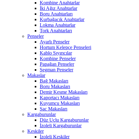
Kombine Anahtarlar
İki Ağız Anahtarlar
Boru Anahtarları
Kurbağacık Anahtarlar
Lokma Anahtarlar
Tork Anahtarları
Penseler
Ayarlı Penseler
Hortum Kelepçe Penseleri
Kablo Sıyırıcılar
Kombine Penseler
Papağan Penseler
Segman Penseler
Makaslar
Bağ Makasları
Boru Makasları
Demir Kesme Makasları
Kaportacı Makasları
Kuyumcu Makasları
Sac Makasları
Kargaburunlar
Düz Uçlu Kargaburunlar
İzoleli Kargaburunlar
Keskiler
İzoleli Keskiler