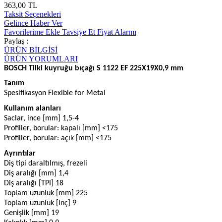
363,00 TL
Taksit Seçenekleri
Gelince Haber Ver
Favorilerime Ekle
Tavsiye Et
Fiyat Alarmı
Paylaş :
ÜRÜN BİLGİSİ
ÜRÜN YORUMLARI
BOSCH Tilki kuyruğu bıçağı S 1122 EF 225X19X0,9 mm
Tanım
Spesifikasyon Flexible for Metal
Kullanım alanları
Saclar, ince [mm] 1,5-4
Profiller, borular: kapalı [mm] <175
Profiller, borular: açık [mm] <175
Ayrıntılar
Diş tipi daraltılmış, frezeli
Diş aralığı [mm] 1,4
Diş aralığı [TPI] 18
Toplam uzunluk [mm] 225
Toplam uzunluk [inç] 9
Genişlik [mm] 19