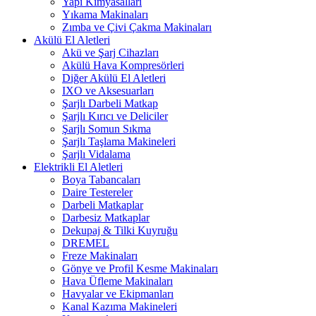
Yapı Kimyasalları
Yıkama Makinaları
Zımba ve Çivi Çakma Makinaları
Akülü El Aletleri
Akü ve Şarj Cihazları
Akülü Hava Kompresörleri
Diğer Akülü El Aletleri
IXO ve Aksesuarları
Şarjlı Darbeli Matkap
Şarjlı Kırıcı ve Deliciler
Şarjlı Somun Sıkma
Şarjlı Taşlama Makineleri
Şarjlı Vidalama
Elektrikli El Aletleri
Boya Tabancaları
Daire Testereler
Darbeli Matkaplar
Darbesiz Matkaplar
Dekupaj & Tilki Kuyruğu
DREMEL
Freze Makinaları
Gönye ve Profil Kesme Makinaları
Hava Üfleme Makinaları
Havyalar ve Ekipmanları
Kanal Kazıma Makineleri