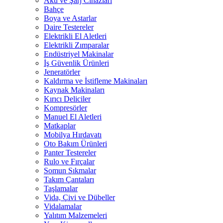
Akü ve Şarj Cihazları
Bahçe
Boya ve Astarlar
Daire Testereler
Elektrikli El Aletleri
Elektrikli Zımparalar
Endüstriyel Makinalar
İş Güvenlik Ürünleri
Jeneratörler
Kaldırma ve İstifleme Makinaları
Kaynak Makinaları
Kırıcı Deliciler
Kompresörler
Manuel El Aletleri
Matkaplar
Mobilya Hırdavatı
Oto Bakım Ürünleri
Panter Testereler
Rulo ve Fırçalar
Somun Sıkmalar
Takım Çantaları
Taşlamalar
Vida, Çivi ve Dübeller
Vidalamalar
Yalıtım Malzemeleri