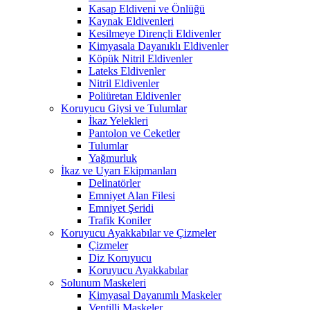
Kasap Eldiveni ve Önlüğü
Kaynak Eldivenleri
Kesilmeye Dirençli Eldivenler
Kimyasala Dayanıklı Eldivenler
Köpük Nitril Eldivenler
Lateks Eldivenler
Nitril Eldivenler
Poliüretan Eldivenler
Koruyucu Giysi ve Tulumlar
İkaz Yelekleri
Pantolon ve Ceketler
Tulumlar
Yağmurluk
İkaz ve Uyarı Ekipmanları
Delinatörler
Emniyet Alan Filesi
Emniyet Şeridi
Trafik Koniler
Koruyucu Ayakkabılar ve Çizmeler
Çizmeler
Diz Koruyucu
Koruyucu Ayakkabılar
Solunum Maskeleri
Kimyasal Dayanımlı Maskeler
Ventilli Maskeler