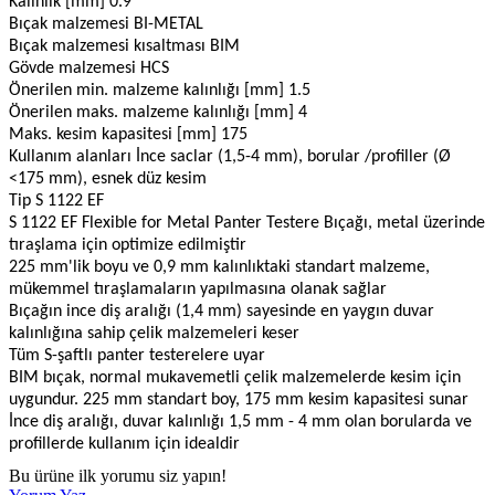
Kalınlık [mm] 0.9
Bıçak malzemesi BI-METAL
Bıçak malzemesi kısaltması BIM
Gövde malzemesi HCS
Önerilen min. malzeme kalınlığı [mm] 1.5
Önerilen maks. malzeme kalınlığı [mm] 4
Maks. kesim kapasitesi [mm] 175
Kullanım alanları İnce saclar (1,5-4 mm), borular /profiller (Ø
<175 mm), esnek düz kesim
Tip S 1122 EF
S 1122 EF Flexible for Metal Panter Testere Bıçağı, metal üzerinde
tıraşlama için optimize edilmiştir
225 mm'lik boyu ve 0,9 mm kalınlıktaki standart malzeme,
mükemmel tıraşlamaların yapılmasına olanak sağlar
Bıçağın ince diş aralığı (1,4 mm) sayesinde en yaygın duvar
kalınlığına sahip çelik malzemeleri keser
Tüm S-şaftlı panter testerelere uyar
BIM bıçak, normal mukavemetli çelik malzemelerde kesim için
uygundur. 225 mm standart boy, 175 mm kesim kapasitesi sunar
İnce diş aralığı, duvar kalınlığı 1,5 mm - 4 mm olan borularda ve
profillerde kullanım için idealdir
Bu ürüne ilk yorumu siz yapın!