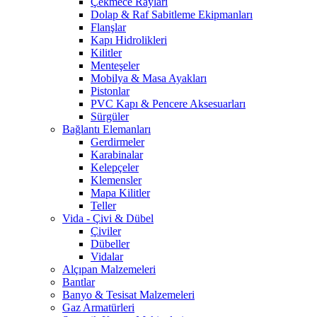
Çekmece Rayları
Dolap & Raf Sabitleme Ekipmanları
Flanşlar
Kapı Hidrolikleri
Kilitler
Menteşeler
Mobilya & Masa Ayakları
Pistonlar
PVC Kapı & Pencere Aksesuarları
Sürgüler
Bağlantı Elemanları
Gerdirmeler
Karabinalar
Kelepçeler
Klemensler
Mapa Kilitler
Teller
Vida - Çivi & Dübel
Çiviler
Dübeller
Vidalar
Alçıpan Malzemeleri
Bantlar
Banyo & Tesisat Malzemeleri
Gaz Armatürleri