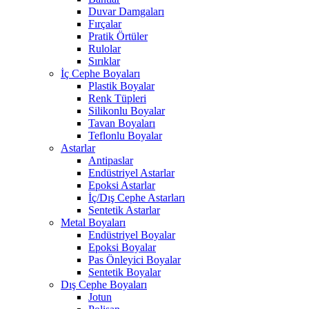
Duvar Damgaları
Fırçalar
Pratik Örtüler
Rulolar
Sırıklar
İç Cephe Boyaları
Plastik Boyalar
Renk Tüpleri
Silikonlu Boyalar
Tavan Boyaları
Teflonlu Boyalar
Astarlar
Antipaslar
Endüstriyel Astarlar
Epoksi Astarlar
İç/Dış Cephe Astarları
Sentetik Astarlar
Metal Boyaları
Endüstriyel Boyalar
Epoksi Boyalar
Pas Önleyici Boyalar
Sentetik Boyalar
Dış Cephe Boyaları
Jotun