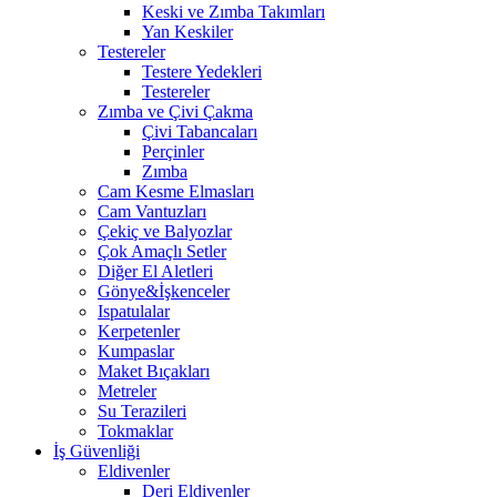
Keski ve Zımba Takımları
Yan Keskiler
Testereler
Testere Yedekleri
Testereler
Zımba ve Çivi Çakma
Çivi Tabancaları
Perçinler
Zımba
Cam Kesme Elmasları
Cam Vantuzları
Çekiç ve Balyozlar
Çok Amaçlı Setler
Diğer El Aletleri
Gönye&İşkenceler
Ispatulalar
Kerpetenler
Kumpaslar
Maket Bıçakları
Metreler
Su Terazileri
Tokmaklar
İş Güvenliği
Eldivenler
Deri Eldivenler