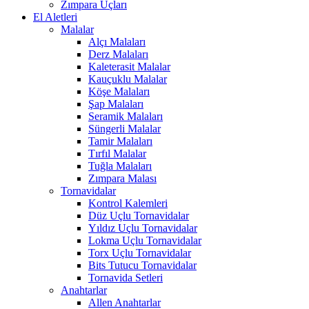
Zımpara Uçları
El Aletleri
Malalar
Alçı Malaları
Derz Malaları
Kaleterasit Malalar
Kauçuklu Malalar
Köşe Malaları
Şap Malaları
Seramik Malaları
Süngerli Malalar
Tamir Malaları
Tırfıl Malalar
Tuğla Malaları
Zımpara Malası
Tornavidalar
Kontrol Kalemleri
Düz Uçlu Tornavidalar
Yıldız Uçlu Tornavidalar
Lokma Uçlu Tornavidalar
Torx Uçlu Tornavidalar
Bits Tutucu Tornavidalar
Tornavida Setleri
Anahtarlar
Allen Anahtarlar