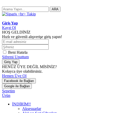
ARA
Giriş Yap
Kayıt Ol
HOŞ GELDİNİZ
Hızlı ve güvenli alışverişe giriş yapın!
Beni Hatırla
Şifremi Unuttum
Giriş Yap
HENÜZ ÜYE DEĞİL MİSİNİZ?
Kolayca üye olabilirsiniz.
Hemen Üye Ol
Facebook ile Bağlan
Google ile Bağlan
Sepetim
Ürün
İNDİRİM!!
Aksesuarlar