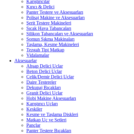
Karıştırıcılar
Kırıcı & Delici
Panter Testere ve Aksesuarları
Polisaj Makine ve Aksesuarları
Şerit Testere Makineleri
Sıcak Hava Tabancaları
Silikon Tabancaları ve Aksesuarları
Somun Sıkma Makinaları
Taşlama, Kesme Makineleri
Tezgah Tipi Matkap
Vidalamalar
Aksesuarlar
Ahşap Delici Uçlar
Beton Delici Uçlar
Çelik/Demir Delici Uçlar
Daire Testereler
Dekupaj Bıçakları
Granit Delici Uçlar
Hobi Makine Aksesuarları
Karıştırıcı Uçları
Keskiler
Kesme ve Taşlama Diskleri
Matkap Uç ve Setleri
Pançlar
Panter Testere Bıçakları