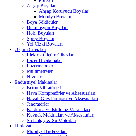
Polisan
Ahşap Boyaları
Ahşap Koruyucu Boyalar
Mobilya Boyaları
Boya Sökücüler
Dekorasyon Boyaları
Hobi Boyaları
Sprey Boyalar
Yol Çizgi Boyaları
Ölçüm Cihazları
Elektrik Ölçüm Cihazları
Lazer Hizalamalar
Lazermetreler
Multimetreler
Nivolar
Endüstriyel Makinalar
Beton Vibratörleri
Hava Kompresörler ve Aksesuarları
Havalı Gres Pompası ve Aksesuarları
Jeneratörler
Kaldırma ve İstifleme Makinaları
Kaynak Makinaları ve Aksesuarları
Su Dalgıç & Su Motorları
Hırdavat
Mobilya Hırdavatları