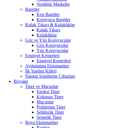
Ventilsiz Maskeler
Baretler
Kep Baretler
Koruyucu Baretler
Kulak Tıkacı & Kulaklıklar
Kulak Tıkacı
Kulaklıklar
Göz ve Yüz Koruyucular
Göz Koruyucular
Yüz Koruyucular
Emniyet Kemerleri
Emniyet Kemerleri
Aydınlatma Ekipmanları
İlk Yardım Kitleri
Yangın Söndürme Cihazları
Boyalar
Tiner ve Macunlar
Epoksi Tiner
Kokusuz Tiner
Macunlar
Poliüretan Tiner
Selülozik Tiner
Sentetik Tiner
Boya Ekipmanları
Bantlar