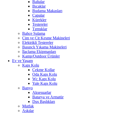
Baltalar
Bıçaklar
Budama Makasları
Çapalar
Kürekler
Testereler
Tırmıklar
Bahçe Sulama
Çim ve Çit Kesme Makineleri
Elektrikli Testereler
Basınçlı Yıkama Makineleri
İlaçlama Ekipmanları
Kamp/Outdoor Ürünler
Ev ve Yaşam
Kapı Kolu
Çekme Kollar
Oda Kapı Kolu
Wc Kapı Kolu
Yale Kapı Kolu
Banyo
Aksesuarlar
Batarya ve Armatür
Duş Başlıkları
Mutfak
Askılar