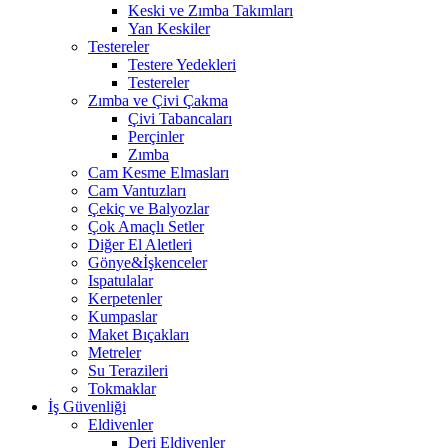
Keski ve Zımba Takımları
Yan Keskiler
Testereler
Testere Yedekleri
Testereler
Zımba ve Çivi Çakma
Çivi Tabancaları
Perçinler
Zımba
Cam Kesme Elmasları
Cam Vantuzları
Çekiç ve Balyozlar
Çok Amaçlı Setler
Diğer El Aletleri
Gönye&İşkenceler
Ispatulalar
Kerpetenler
Kumpaslar
Maket Bıçakları
Metreler
Su Terazileri
Tokmaklar
İş Güvenliği
Eldivenler
Deri Eldivenler