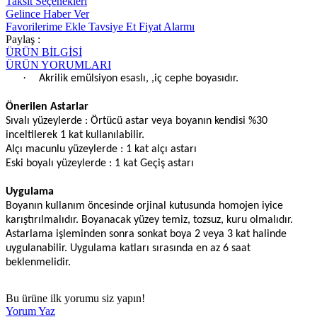
Taksit Seçenekleri
Gelince Haber Ver
Favorilerime Ekle
Tavsiye Et
Fiyat Alarmı
Paylaş :
ÜRÜN BİLGİSİ
ÜRÜN YORUMLARI
·
Akrilik emülsiyon esaslı, ,iç cephe boyasıdır.
Önerilen Astarlar
Sıvalı yüzeylerde : Örtücü astar veya boyanın kendisi %30
inceltilerek 1 kat kullanılabilir.
Alçı macunlu yüzeylerde : 1 kat alçı astarı
Eski boyalı yüzeylerde : 1 kat Geçiş astarı
Uygulama
Boyanın kullanım öncesinde orjinal kutusunda homojen iyice
karıştırılmalıdır. Boyanacak yüzey temiz, tozsuz, kuru olmalıdır.
Astarlama işleminden sonra sonkat boya 2 veya 3 kat halinde
uygulanabilir. Uygulama katları sırasında en az 6 saat
beklenmelidir.
Bu ürüne ilk yorumu siz yapın!
Yorum Yaz