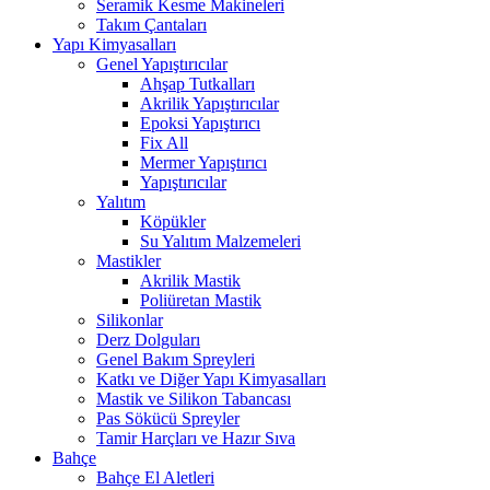
Seramik Kesme Makineleri
Takım Çantaları
Yapı Kimyasalları
Genel Yapıştırıcılar
Ahşap Tutkalları
Akrilik Yapıştırıcılar
Epoksi Yapıştırıcı
Fix All
Mermer Yapıştırıcı
Yapıştırıcılar
Yalıtım
Köpükler
Su Yalıtım Malzemeleri
Mastikler
Akrilik Mastik
Poliüretan Mastik
Silikonlar
Derz Dolguları
Genel Bakım Spreyleri
Katkı ve Diğer Yapı Kimyasalları
Mastik ve Silikon Tabancası
Pas Sökücü Spreyler
Tamir Harçları ve Hazır Sıva
Bahçe
Bahçe El Aletleri