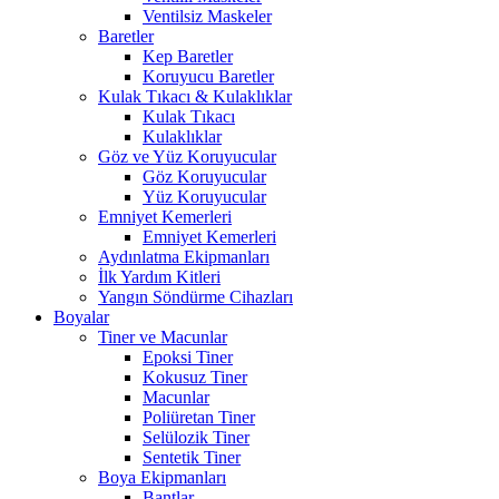
Ventilsiz Maskeler
Baretler
Kep Baretler
Koruyucu Baretler
Kulak Tıkacı & Kulaklıklar
Kulak Tıkacı
Kulaklıklar
Göz ve Yüz Koruyucular
Göz Koruyucular
Yüz Koruyucular
Emniyet Kemerleri
Emniyet Kemerleri
Aydınlatma Ekipmanları
İlk Yardım Kitleri
Yangın Söndürme Cihazları
Boyalar
Tiner ve Macunlar
Epoksi Tiner
Kokusuz Tiner
Macunlar
Poliüretan Tiner
Selülozik Tiner
Sentetik Tiner
Boya Ekipmanları
Bantlar