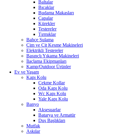
Baltalar
Bıçaklar
Budama Makasları
Çapalar
Kürekler
Testereler
Tırmıklar
Bahçe Sulama
Çim ve Çit Kesme Makineleri
Elektrikli Testereler
Basınçlı Yıkama Makineleri
İlaçlama Ekipmanları
Kamp/Outdoor Ürünler
Ev ve Yaşam
Kapı Kolu
Çekme Kollar
Oda Kapı Kolu
Wc Kapı Kolu
Yale Kapı Kolu
Banyo
Aksesuarlar
Batarya ve Armatür
Duş Başlıkları
Mutfak
Askılar