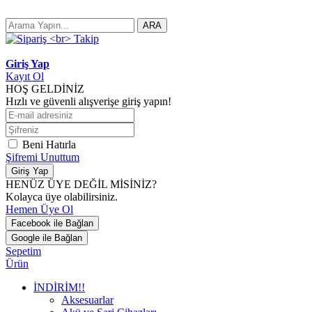
ARA
Giriş Yap
Kayıt Ol
HOŞ GELDİNİZ
Hızlı ve güvenli alışverişe giriş yapın!
Beni Hatırla
Şifremi Unuttum
Giriş Yap
HENÜZ ÜYE DEĞİL MİSİNİZ?
Kolayca üye olabilirsiniz.
Hemen Üye Ol
Facebook ile Bağlan
Google ile Bağlan
Sepetim
Ürün
İNDİRİM!!
Aksesuarlar