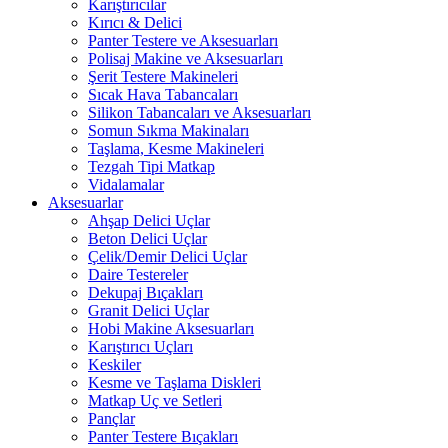
Karıştırıcılar
Kırıcı & Delici
Panter Testere ve Aksesuarları
Polisaj Makine ve Aksesuarları
Şerit Testere Makineleri
Sıcak Hava Tabancaları
Silikon Tabancaları ve Aksesuarları
Somun Sıkma Makinaları
Taşlama, Kesme Makineleri
Tezgah Tipi Matkap
Vidalamalar
Aksesuarlar
Ahşap Delici Uçlar
Beton Delici Uçlar
Çelik/Demir Delici Uçlar
Daire Testereler
Dekupaj Bıçakları
Granit Delici Uçlar
Hobi Makine Aksesuarları
Karıştırıcı Uçları
Keskiler
Kesme ve Taşlama Diskleri
Matkap Uç ve Setleri
Pançlar
Panter Testere Bıçakları