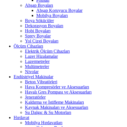
Polisan
Ahşap Boyaları
Ahşap Koruyucu Boyalar
Mobilya Boyaları
Boya Sökücüler
Dekorasyon Boyaları
Hobi Boyaları
Sprey Boyalar
Yol Çizgi Boyaları
Ölçüm Cihazları
Elektrik Ölçüm Cihazları
Lazer Hizalamalar
Lazermetreler
Multimetreler
Nivolar
Endüstriyel Makinalar
Beton Vibratörleri
Hava Kompresörler ve Aksesuarları
Havalı Gres Pompası ve Aksesuarları
Jeneratörler
Kaldırma ve İstifleme Makinaları
Kaynak Makinaları ve Aksesuarları
Su Dalgıç & Su Motorları
Hırdavat
Mobilya Hırdavatları