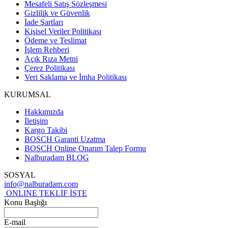
Mesafeli Satış Sözleşmesi
Gizlilik ve Güvenlik
İade Şartları
Kişisel Veriler Politikası
Ödeme ve Teslimat
İşlem Rehberi
Açık Rıza Metni
Çerez Politikası
Veri Saklama ve İmha Politikası
KURUMSAL
Hakkımızda
İletişim
Kargo Takibi
BOSCH Garanti Uzatma
BOSCH Online Onarım Talep Formu
Nalburadam BLOG
SOSYAL
info@nalburadam.com
ONLINE TEKLİF İSTE
Konu Başlığı
E-mail