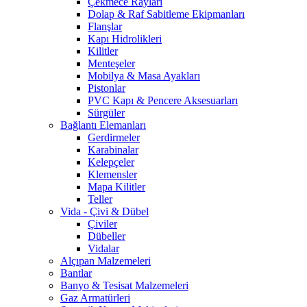
Çekmece Rayları
Dolap & Raf Sabitleme Ekipmanları
Flanşlar
Kapı Hidrolikleri
Kilitler
Menteşeler
Mobilya & Masa Ayakları
Pistonlar
PVC Kapı & Pencere Aksesuarları
Sürgüler
Bağlantı Elemanları
Gerdirmeler
Karabinalar
Kelepçeler
Klemensler
Mapa Kilitler
Teller
Vida - Çivi & Dübel
Çiviler
Dübeller
Vidalar
Alçıpan Malzemeleri
Bantlar
Banyo & Tesisat Malzemeleri
Gaz Armatürleri