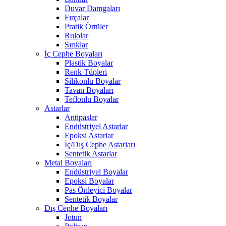
Duvar Damgaları
Fırçalar
Pratik Örtüler
Rulolar
Sırıklar
İç Cephe Boyaları
Plastik Boyalar
Renk Tüpleri
Silikonlu Boyalar
Tavan Boyaları
Teflonlu Boyalar
Astarlar
Antipaslar
Endüstriyel Astarlar
Epoksi Astarlar
İç/Dış Cephe Astarları
Sentetik Astarlar
Metal Boyaları
Endüstriyel Boyalar
Epoksi Boyalar
Pas Önleyici Boyalar
Sentetik Boyalar
Dış Cephe Boyaları
Jotun