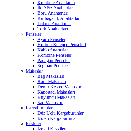
Kombine Anahtarlar
İki Ağız Anahtarlar
Boru Anahtarları
Kurbağacık Anahtarlar
Lokma Anahtarlar
Tork Anahtarları
Penseler
Ayarlı Penseler
Hortum Kelepçe Penseleri
Kablo Sıyırıcılar
Kombine Penseler
Papağan Penseler
Segman Penseler
Makaslar
Bağ Makasları
Boru Makasları
Demir Kesme Makasları
Kaportacı Makasları
Kuyumcu Makasları
Sac Makasları
Kargaburunlar
Düz Uçlu Kargaburunlar
İzoleli Kargaburunlar
Keskiler
İzoleli Keskiler