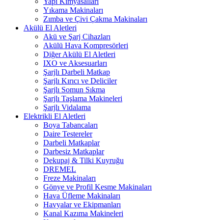
Yapı Kimyasalları
Yıkama Makinaları
Zımba ve Çivi Çakma Makinaları
Akülü El Aletleri
Akü ve Şarj Cihazları
Akülü Hava Kompresörleri
Diğer Akülü El Aletleri
IXO ve Aksesuarları
Şarjlı Darbeli Matkap
Şarjlı Kırıcı ve Deliciler
Şarjlı Somun Sıkma
Şarjlı Taşlama Makineleri
Şarjlı Vidalama
Elektrikli El Aletleri
Boya Tabancaları
Daire Testereler
Darbeli Matkaplar
Darbesiz Matkaplar
Dekupaj & Tilki Kuyruğu
DREMEL
Freze Makinaları
Gönye ve Profil Kesme Makinaları
Hava Üfleme Makinaları
Havyalar ve Ekipmanları
Kanal Kazıma Makineleri