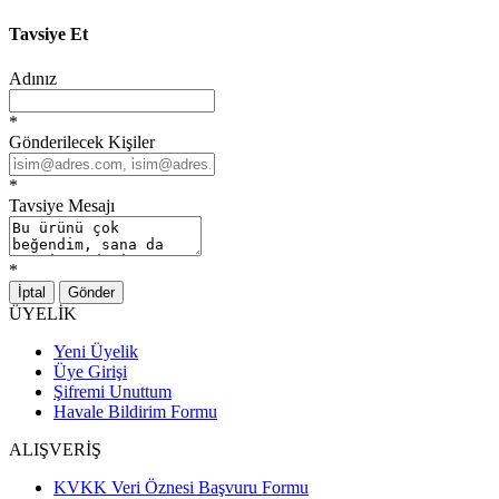
Tavsiye Et
Adınız
*
Gönderilecek Kişiler
*
Tavsiye Mesajı
*
İptal
Gönder
ÜYELİK
Yeni Üyelik
Üye Girişi
Şifremi Unuttum
Havale Bildirim Formu
ALIŞVERİŞ
KVKK Veri Öznesi Başvuru Formu