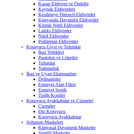
Kasap Eldiveni ve Önlüğü
Kaynak Eldivenleri
Kesilmeye Dirençli Eldivenler
Kimyasala Dayanıklı Eldivenler
Köpük Nitril Eldivenler
Lateks Eldivenler
Nitril Eldivenler
Poliüretan Eldivenler
Koruyucu Giysi ve Tulumlar
İkaz Yelekleri
Pantolon ve Ceketler
Tulumlar
Yağmurluk
İkaz ve Uyarı Ekipmanları
Delinatörler
Emniyet Alan Filesi
Emniyet Şeridi
Trafik Koniler
Koruyucu Ayakkabılar ve Çizmeler
Çizmeler
Diz Koruyucu
Koruyucu Ayakkabılar
Solunum Maskeleri
Kimyasal Dayanımlı Maskeler
Ventilli Maskeler