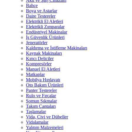
Akü ve Şarj Cihazları
Bahçe
Boya ve Astarlar
Daire Testereler
Elektrikli El Aletleri
Elektrikli Zımparalar
Endüstriyel Makinalar
İş Güvenlik Ürünleri
Jeneratörler
Kaldırma ve İstifleme Makinaları
Kaynak Makinaları
Kırıcı Deliciler
Kompresörler
Manuel El Aletleri
Matkaplar
Mobilya Hırdavatı
Oto Bakım Ürünleri
Panter Testereler
Rulo ve Fırçalar
Somun Sıkmalar
Takım Çantaları
Taşlamalar
Vida, Çivi ve Dübeller
Vidalamalar
Yalıtım Malzemeleri