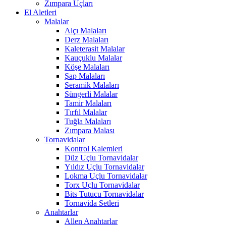
Zımpara Uçları
El Aletleri
Malalar
Alçı Malaları
Derz Malaları
Kaleterasit Malalar
Kauçuklu Malalar
Köşe Malaları
Şap Malaları
Seramik Malaları
Süngerli Malalar
Tamir Malaları
Tırfıl Malalar
Tuğla Malaları
Zımpara Malası
Tornavidalar
Kontrol Kalemleri
Düz Uçlu Tornavidalar
Yıldız Uçlu Tornavidalar
Lokma Uçlu Tornavidalar
Torx Uçlu Tornavidalar
Bits Tutucu Tornavidalar
Tornavida Setleri
Anahtarlar
Allen Anahtarlar