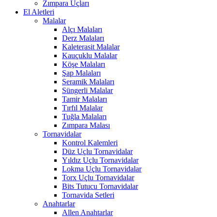
Zımpara Uçları
El Aletleri
Malalar
Alçı Malaları
Derz Malaları
Kaleterasit Malalar
Kauçuklu Malalar
Köşe Malaları
Şap Malaları
Seramik Malaları
Süngerli Malalar
Tamir Malaları
Tırfıl Malalar
Tuğla Malaları
Zımpara Malası
Tornavidalar
Kontrol Kalemleri
Düz Uçlu Tornavidalar
Yıldız Uçlu Tornavidalar
Lokma Uçlu Tornavidalar
Torx Uçlu Tornavidalar
Bits Tutucu Tornavidalar
Tornavida Setleri
Anahtarlar
Allen Anahtarlar