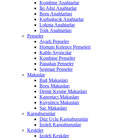
Kombine Anahtarlar
İki Ağız Anahtarlar
Boru Anahtarları
Kurbağacık Anahtarlar
Lokma Anahtarlar
Tork Anahtarları
Penseler
Ayarlı Penseler
Hortum Kelepçe Penseleri
Kablo Sıyırıcılar
Kombine Penseler
Papağan Penseler
Segman Penseler
Makaslar
Bağ Makasları
Boru Makasları
Demir Kesme Makasları
Kaportacı Makasları
Kuyumcu Makasları
Sac Makasları
Kargaburunlar
Düz Uçlu Kargaburunlar
İzoleli Kargaburunlar
Keskiler
İzoleli Keskiler