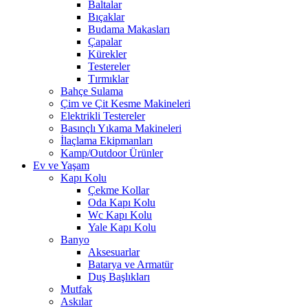
Baltalar
Bıçaklar
Budama Makasları
Çapalar
Kürekler
Testereler
Tırmıklar
Bahçe Sulama
Çim ve Çit Kesme Makineleri
Elektrikli Testereler
Basınçlı Yıkama Makineleri
İlaçlama Ekipmanları
Kamp/Outdoor Ürünler
Ev ve Yaşam
Kapı Kolu
Çekme Kollar
Oda Kapı Kolu
Wc Kapı Kolu
Yale Kapı Kolu
Banyo
Aksesuarlar
Batarya ve Armatür
Duş Başlıkları
Mutfak
Askılar