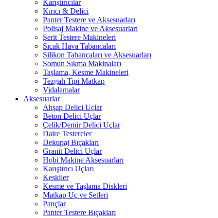
Karıştırıcılar
Kırıcı & Delici
Panter Testere ve Aksesuarları
Polisaj Makine ve Aksesuarları
Şerit Testere Makineleri
Sıcak Hava Tabancaları
Silikon Tabancaları ve Aksesuarları
Somun Sıkma Makinaları
Taşlama, Kesme Makineleri
Tezgah Tipi Matkap
Vidalamalar
Aksesuarlar
Ahşap Delici Uçlar
Beton Delici Uçlar
Çelik/Demir Delici Uçlar
Daire Testereler
Dekupaj Bıçakları
Granit Delici Uçlar
Hobi Makine Aksesuarları
Karıştırıcı Uçları
Keskiler
Kesme ve Taşlama Diskleri
Matkap Uç ve Setleri
Pançlar
Panter Testere Bıçakları