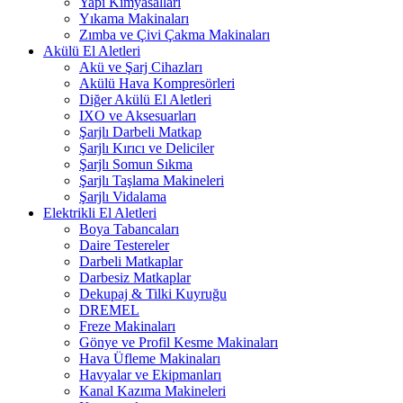
Yapı Kimyasalları
Yıkama Makinaları
Zımba ve Çivi Çakma Makinaları
Akülü El Aletleri
Akü ve Şarj Cihazları
Akülü Hava Kompresörleri
Diğer Akülü El Aletleri
IXO ve Aksesuarları
Şarjlı Darbeli Matkap
Şarjlı Kırıcı ve Deliciler
Şarjlı Somun Sıkma
Şarjlı Taşlama Makineleri
Şarjlı Vidalama
Elektrikli El Aletleri
Boya Tabancaları
Daire Testereler
Darbeli Matkaplar
Darbesiz Matkaplar
Dekupaj & Tilki Kuyruğu
DREMEL
Freze Makinaları
Gönye ve Profil Kesme Makinaları
Hava Üfleme Makinaları
Havyalar ve Ekipmanları
Kanal Kazıma Makineleri