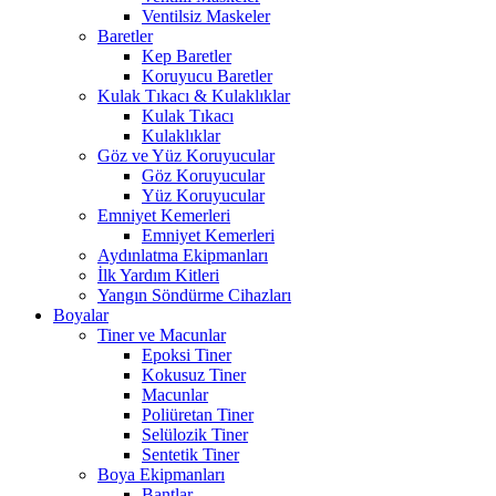
Ventilsiz Maskeler
Baretler
Kep Baretler
Koruyucu Baretler
Kulak Tıkacı & Kulaklıklar
Kulak Tıkacı
Kulaklıklar
Göz ve Yüz Koruyucular
Göz Koruyucular
Yüz Koruyucular
Emniyet Kemerleri
Emniyet Kemerleri
Aydınlatma Ekipmanları
İlk Yardım Kitleri
Yangın Söndürme Cihazları
Boyalar
Tiner ve Macunlar
Epoksi Tiner
Kokusuz Tiner
Macunlar
Poliüretan Tiner
Selülozik Tiner
Sentetik Tiner
Boya Ekipmanları
Bantlar