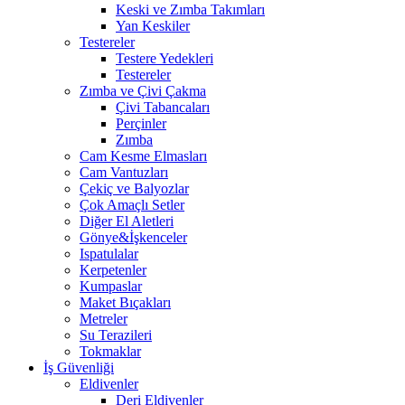
Keski ve Zımba Takımları
Yan Keskiler
Testereler
Testere Yedekleri
Testereler
Zımba ve Çivi Çakma
Çivi Tabancaları
Perçinler
Zımba
Cam Kesme Elmasları
Cam Vantuzları
Çekiç ve Balyozlar
Çok Amaçlı Setler
Diğer El Aletleri
Gönye&İşkenceler
Ispatulalar
Kerpetenler
Kumpaslar
Maket Bıçakları
Metreler
Su Terazileri
Tokmaklar
İş Güvenliği
Eldivenler
Deri Eldivenler