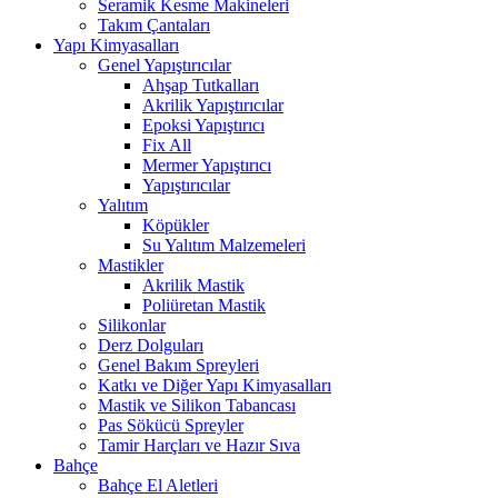
Seramik Kesme Makineleri
Takım Çantaları
Yapı Kimyasalları
Genel Yapıştırıcılar
Ahşap Tutkalları
Akrilik Yapıştırıcılar
Epoksi Yapıştırıcı
Fix All
Mermer Yapıştırıcı
Yapıştırıcılar
Yalıtım
Köpükler
Su Yalıtım Malzemeleri
Mastikler
Akrilik Mastik
Poliüretan Mastik
Silikonlar
Derz Dolguları
Genel Bakım Spreyleri
Katkı ve Diğer Yapı Kimyasalları
Mastik ve Silikon Tabancası
Pas Sökücü Spreyler
Tamir Harçları ve Hazır Sıva
Bahçe
Bahçe El Aletleri