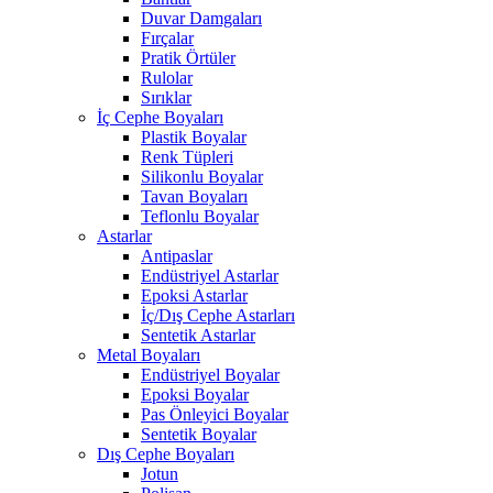
Duvar Damgaları
Fırçalar
Pratik Örtüler
Rulolar
Sırıklar
İç Cephe Boyaları
Plastik Boyalar
Renk Tüpleri
Silikonlu Boyalar
Tavan Boyaları
Teflonlu Boyalar
Astarlar
Antipaslar
Endüstriyel Astarlar
Epoksi Astarlar
İç/Dış Cephe Astarları
Sentetik Astarlar
Metal Boyaları
Endüstriyel Boyalar
Epoksi Boyalar
Pas Önleyici Boyalar
Sentetik Boyalar
Dış Cephe Boyaları
Jotun