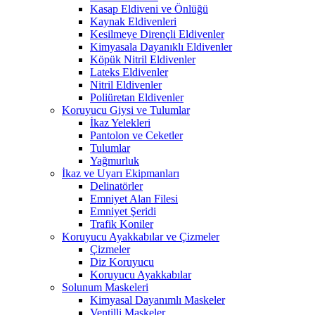
Kasap Eldiveni ve Önlüğü
Kaynak Eldivenleri
Kesilmeye Dirençli Eldivenler
Kimyasala Dayanıklı Eldivenler
Köpük Nitril Eldivenler
Lateks Eldivenler
Nitril Eldivenler
Poliüretan Eldivenler
Koruyucu Giysi ve Tulumlar
İkaz Yelekleri
Pantolon ve Ceketler
Tulumlar
Yağmurluk
İkaz ve Uyarı Ekipmanları
Delinatörler
Emniyet Alan Filesi
Emniyet Şeridi
Trafik Koniler
Koruyucu Ayakkabılar ve Çizmeler
Çizmeler
Diz Koruyucu
Koruyucu Ayakkabılar
Solunum Maskeleri
Kimyasal Dayanımlı Maskeler
Ventilli Maskeler