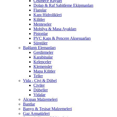
Çekmece Rayları
Dolap & Raf Sabitleme Ekipmanları
Flanşlar
Kapı Hidrolikleri
Kilitler
Menteşeler
Mobilya & Masa Ayakları
Pistonlar
PVC Kapı & Pencere Aksesuarları
Sürgüler
Bağlantı Elemanları
Gerdirmeler
Karabinalar
Kelepçeler
Klemensler
Mapa Kilitler
Teller
Vida - Çivi & Dübel
Çiviler
Dübeller
Vidalar
Alçıpan Malzemeleri
Bantlar
Banyo & Tesisat Malzemeleri
Gaz Armatürleri