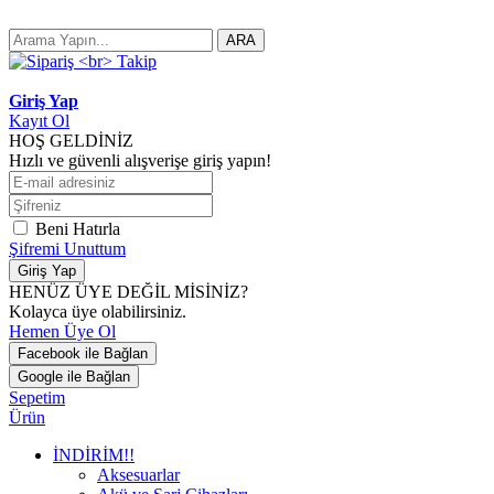
ARA
Giriş Yap
Kayıt Ol
HOŞ GELDİNİZ
Hızlı ve güvenli alışverişe giriş yapın!
Beni Hatırla
Şifremi Unuttum
Giriş Yap
HENÜZ ÜYE DEĞİL MİSİNİZ?
Kolayca üye olabilirsiniz.
Hemen Üye Ol
Facebook ile Bağlan
Google ile Bağlan
Sepetim
Ürün
İNDİRİM!!
Aksesuarlar