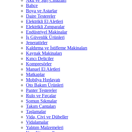
Akü ve Şarj Cihazları
Bahçe
Boya ve Astarlar
Daire Testereler
Elektrikli El Aletleri
Elektrikli Zımparalar
Endüstriyel Makinalar
İş Güvenlik Ürünleri
Jeneratörler
Kaldırma ve İstifleme Makinaları
Kaynak Makinaları
Kırıcı Deliciler
Kompresörler
Manuel El Aletleri
Matkaplar
Mobilya Hırdavatı
Oto Bakım Ürünleri
Panter Testereler
Rulo ve Fırçalar
Somun Sıkmalar
Takım Çantaları
Taşlamalar
Vida, Çivi ve Dübeller
Vidalamalar
Yalıtım Malzemeleri