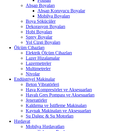
Polisan
Ahşap Boyaları
Ahşap Koruyucu Boyalar
Mobilya Boyaları
Boya Sökücüler
Dekorasyon Boyaları
Hobi Boyaları
Sprey Boyalar
Yol Çizgi Boyaları
Ölçüm Cihazları
Elektrik Ölçüm Cihazları
Lazer Hizalamalar
Lazermetreler
Multimetreler
Nivolar
Endüstriyel Makinalar
Beton Vibratörleri
Hava Kompresörler ve Aksesuarları
Havalı Gres Pompası ve Aksesuarları
Jeneratörler
Kaldırma ve İstifleme Makinaları
Kaynak Makinaları ve Aksesuarları
Su Dalgıç & Su Motorları
Hırdavat
Mobilya Hırdavatları