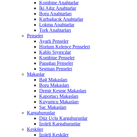
Kombine Anahtarlar
İki Ağız Anahtarlar
Boru Anahtarları
Kurbağacık Anahtarlar
Lokma Anahtarlar
Tork Anahtarları
Penseler
Ayarlı Penseler
Hortum Kelepçe Penseleri
Kablo Sıyırıcılar
Kombine Penseler
Papağan Penseler
Segman Penseler
Makaslar
Bağ Makasları
Boru Makasları
Demir Kesme Makasları
Kaportacı Makasları
Kuyumcu Makasları
Sac Makasları
Kargaburunlar
Düz Uçlu Kargaburunlar
İzoleli Kargaburunlar
Keskiler
İzoleli Keskiler