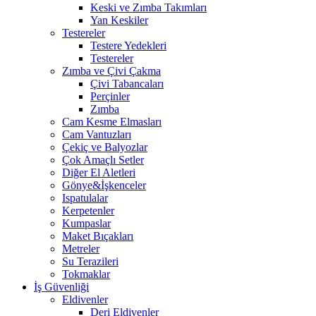
Keski ve Zımba Takımları
Yan Keskiler
Testereler
Testere Yedekleri
Testereler
Zımba ve Çivi Çakma
Çivi Tabancaları
Perçinler
Zımba
Cam Kesme Elmasları
Cam Vantuzları
Çekiç ve Balyozlar
Çok Amaçlı Setler
Diğer El Aletleri
Gönye&İşkenceler
Ispatulalar
Kerpetenler
Kumpaslar
Maket Bıçakları
Metreler
Su Terazileri
Tokmaklar
İş Güvenliği
Eldivenler
Deri Eldivenler