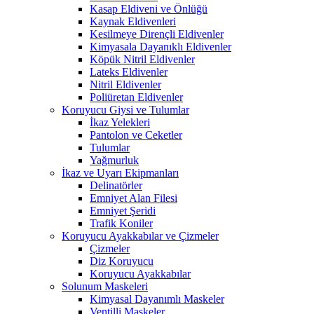
Kasap Eldiveni ve Önlüğü
Kaynak Eldivenleri
Kesilmeye Dirençli Eldivenler
Kimyasala Dayanıklı Eldivenler
Köpük Nitril Eldivenler
Lateks Eldivenler
Nitril Eldivenler
Poliüretan Eldivenler
Koruyucu Giysi ve Tulumlar
İkaz Yelekleri
Pantolon ve Ceketler
Tulumlar
Yağmurluk
İkaz ve Uyarı Ekipmanları
Delinatörler
Emniyet Alan Filesi
Emniyet Şeridi
Trafik Koniler
Koruyucu Ayakkabılar ve Çizmeler
Çizmeler
Diz Koruyucu
Koruyucu Ayakkabılar
Solunum Maskeleri
Kimyasal Dayanımlı Maskeler
Ventilli Maskeler