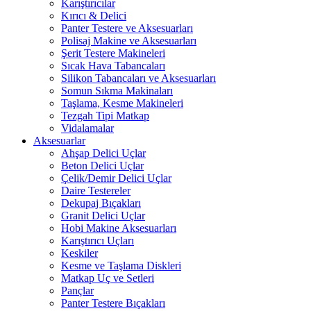
Karıştırıcılar
Kırıcı & Delici
Panter Testere ve Aksesuarları
Polisaj Makine ve Aksesuarları
Şerit Testere Makineleri
Sıcak Hava Tabancaları
Silikon Tabancaları ve Aksesuarları
Somun Sıkma Makinaları
Taşlama, Kesme Makineleri
Tezgah Tipi Matkap
Vidalamalar
Aksesuarlar
Ahşap Delici Uçlar
Beton Delici Uçlar
Çelik/Demir Delici Uçlar
Daire Testereler
Dekupaj Bıçakları
Granit Delici Uçlar
Hobi Makine Aksesuarları
Karıştırıcı Uçları
Keskiler
Kesme ve Taşlama Diskleri
Matkap Uç ve Setleri
Pançlar
Panter Testere Bıçakları