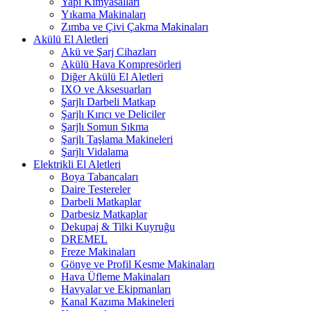
Yapı Kimyasalları
Yıkama Makinaları
Zımba ve Çivi Çakma Makinaları
Akülü El Aletleri
Akü ve Şarj Cihazları
Akülü Hava Kompresörleri
Diğer Akülü El Aletleri
IXO ve Aksesuarları
Şarjlı Darbeli Matkap
Şarjlı Kırıcı ve Deliciler
Şarjlı Somun Sıkma
Şarjlı Taşlama Makineleri
Şarjlı Vidalama
Elektrikli El Aletleri
Boya Tabancaları
Daire Testereler
Darbeli Matkaplar
Darbesiz Matkaplar
Dekupaj & Tilki Kuyruğu
DREMEL
Freze Makinaları
Gönye ve Profil Kesme Makinaları
Hava Üfleme Makinaları
Havyalar ve Ekipmanları
Kanal Kazıma Makineleri