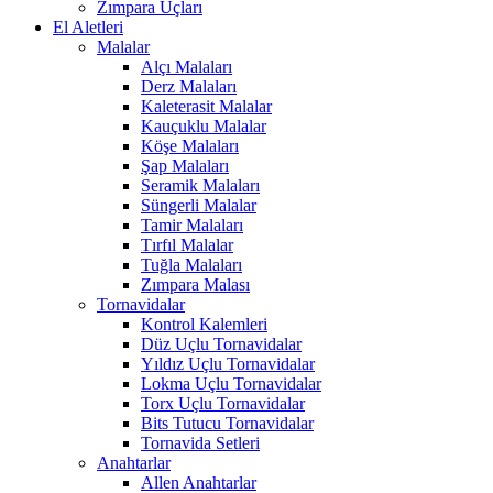
Zımpara Uçları
El Aletleri
Malalar
Alçı Malaları
Derz Malaları
Kaleterasit Malalar
Kauçuklu Malalar
Köşe Malaları
Şap Malaları
Seramik Malaları
Süngerli Malalar
Tamir Malaları
Tırfıl Malalar
Tuğla Malaları
Zımpara Malası
Tornavidalar
Kontrol Kalemleri
Düz Uçlu Tornavidalar
Yıldız Uçlu Tornavidalar
Lokma Uçlu Tornavidalar
Torx Uçlu Tornavidalar
Bits Tutucu Tornavidalar
Tornavida Setleri
Anahtarlar
Allen Anahtarlar