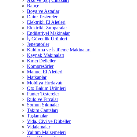
Akü ve Şarj Cihazları
Bahçe
Boya ve Astarlar
Daire Testereler
Elektrikli El Aletleri
Elektrikli Zımparalar
Endüstriyel Makinalar
İş Güvenlik Ürünleri
Jeneratörler
Kaldırma ve İstifleme Makinaları
Kaynak Makinaları
Kırıcı Deliciler
Kompresörler
Manuel El Aletleri
Matkaplar
Mobilya Hırdavatı
Oto Bakım Ürünleri
Panter Testereler
Rulo ve Fırçalar
Somun Sıkmalar
Takım Çantaları
Taşlamalar
Vida, Çivi ve Dübeller
Vidalamalar
Yalıtım Malzemeleri