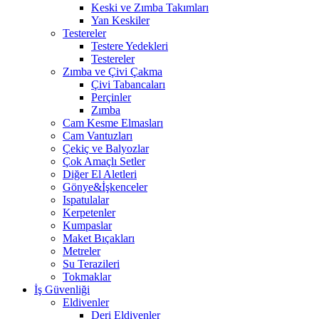
Keski ve Zımba Takımları
Yan Keskiler
Testereler
Testere Yedekleri
Testereler
Zımba ve Çivi Çakma
Çivi Tabancaları
Perçinler
Zımba
Cam Kesme Elmasları
Cam Vantuzları
Çekiç ve Balyozlar
Çok Amaçlı Setler
Diğer El Aletleri
Gönye&İşkenceler
Ispatulalar
Kerpetenler
Kumpaslar
Maket Bıçakları
Metreler
Su Terazileri
Tokmaklar
İş Güvenliği
Eldivenler
Deri Eldivenler