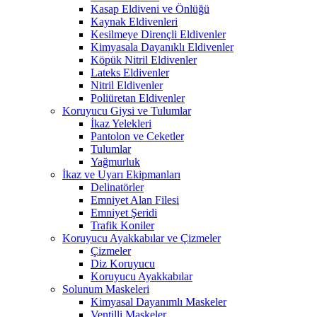
Kasap Eldiveni ve Önlüğü
Kaynak Eldivenleri
Kesilmeye Dirençli Eldivenler
Kimyasala Dayanıklı Eldivenler
Köpük Nitril Eldivenler
Lateks Eldivenler
Nitril Eldivenler
Poliüretan Eldivenler
Koruyucu Giysi ve Tulumlar
İkaz Yelekleri
Pantolon ve Ceketler
Tulumlar
Yağmurluk
İkaz ve Uyarı Ekipmanları
Delinatörler
Emniyet Alan Filesi
Emniyet Şeridi
Trafik Koniler
Koruyucu Ayakkabılar ve Çizmeler
Çizmeler
Diz Koruyucu
Koruyucu Ayakkabılar
Solunum Maskeleri
Kimyasal Dayanımlı Maskeler
Ventilli Maskeler