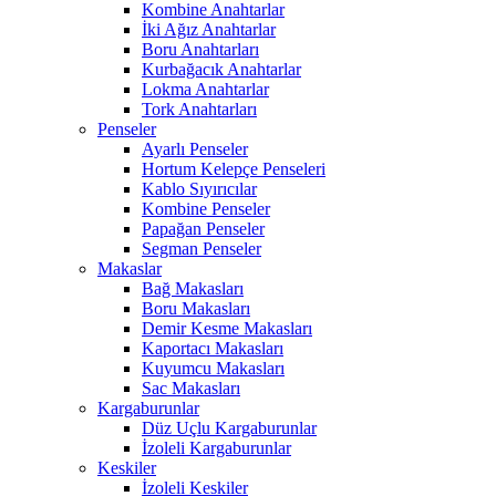
Kombine Anahtarlar
İki Ağız Anahtarlar
Boru Anahtarları
Kurbağacık Anahtarlar
Lokma Anahtarlar
Tork Anahtarları
Penseler
Ayarlı Penseler
Hortum Kelepçe Penseleri
Kablo Sıyırıcılar
Kombine Penseler
Papağan Penseler
Segman Penseler
Makaslar
Bağ Makasları
Boru Makasları
Demir Kesme Makasları
Kaportacı Makasları
Kuyumcu Makasları
Sac Makasları
Kargaburunlar
Düz Uçlu Kargaburunlar
İzoleli Kargaburunlar
Keskiler
İzoleli Keskiler