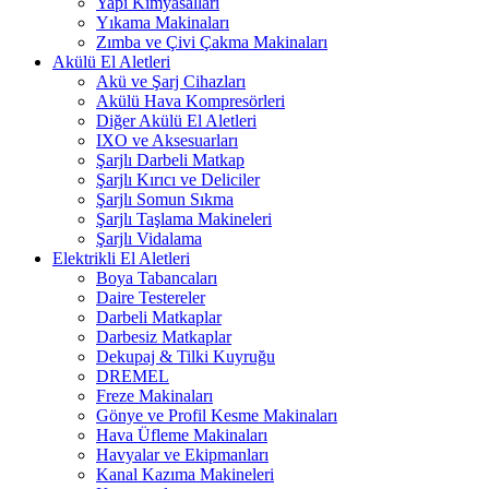
Yapı Kimyasalları
Yıkama Makinaları
Zımba ve Çivi Çakma Makinaları
Akülü El Aletleri
Akü ve Şarj Cihazları
Akülü Hava Kompresörleri
Diğer Akülü El Aletleri
IXO ve Aksesuarları
Şarjlı Darbeli Matkap
Şarjlı Kırıcı ve Deliciler
Şarjlı Somun Sıkma
Şarjlı Taşlama Makineleri
Şarjlı Vidalama
Elektrikli El Aletleri
Boya Tabancaları
Daire Testereler
Darbeli Matkaplar
Darbesiz Matkaplar
Dekupaj & Tilki Kuyruğu
DREMEL
Freze Makinaları
Gönye ve Profil Kesme Makinaları
Hava Üfleme Makinaları
Havyalar ve Ekipmanları
Kanal Kazıma Makineleri