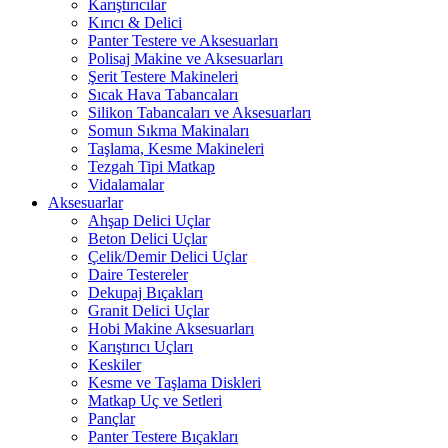
Karıştırıcılar
Kırıcı & Delici
Panter Testere ve Aksesuarları
Polisaj Makine ve Aksesuarları
Şerit Testere Makineleri
Sıcak Hava Tabancaları
Silikon Tabancaları ve Aksesuarları
Somun Sıkma Makinaları
Taşlama, Kesme Makineleri
Tezgah Tipi Matkap
Vidalamalar
Aksesuarlar
Ahşap Delici Uçlar
Beton Delici Uçlar
Çelik/Demir Delici Uçlar
Daire Testereler
Dekupaj Bıçakları
Granit Delici Uçlar
Hobi Makine Aksesuarları
Karıştırıcı Uçları
Keskiler
Kesme ve Taşlama Diskleri
Matkap Uç ve Setleri
Pançlar
Panter Testere Bıçakları