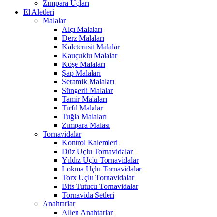
Zımpara Uçları
El Aletleri
Malalar
Alçı Malaları
Derz Malaları
Kaleterasit Malalar
Kauçuklu Malalar
Köşe Malaları
Şap Malaları
Seramik Malaları
Süngerli Malalar
Tamir Malaları
Tırfıl Malalar
Tuğla Malaları
Zımpara Malası
Tornavidalar
Kontrol Kalemleri
Düz Uçlu Tornavidalar
Yıldız Uçlu Tornavidalar
Lokma Uçlu Tornavidalar
Torx Uçlu Tornavidalar
Bits Tutucu Tornavidalar
Tornavida Setleri
Anahtarlar
Allen Anahtarlar