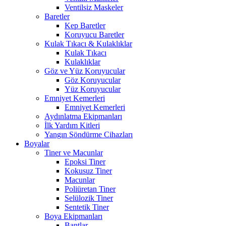
Ventilsiz Maskeler
Baretler
Kep Baretler
Koruyucu Baretler
Kulak Tıkacı & Kulaklıklar
Kulak Tıkacı
Kulaklıklar
Göz ve Yüz Koruyucular
Göz Koruyucular
Yüz Koruyucular
Emniyet Kemerleri
Emniyet Kemerleri
Aydınlatma Ekipmanları
İlk Yardım Kitleri
Yangın Söndürme Cihazları
Boyalar
Tiner ve Macunlar
Epoksi Tiner
Kokusuz Tiner
Macunlar
Poliüretan Tiner
Selülozik Tiner
Sentetik Tiner
Boya Ekipmanları
Bantlar