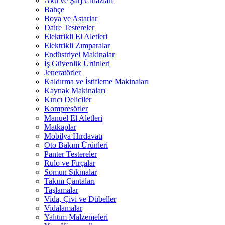
Akü ve Şarj Cihazları
Bahçe
Boya ve Astarlar
Daire Testereler
Elektrikli El Aletleri
Elektrikli Zımparalar
Endüstriyel Makinalar
İş Güvenlik Ürünleri
Jeneratörler
Kaldırma ve İstifleme Makinaları
Kaynak Makinaları
Kırıcı Deliciler
Kompresörler
Manuel El Aletleri
Matkaplar
Mobilya Hırdavatı
Oto Bakım Ürünleri
Panter Testereler
Rulo ve Fırçalar
Somun Sıkmalar
Takım Çantaları
Taşlamalar
Vida, Çivi ve Dübeller
Vidalamalar
Yalıtım Malzemeleri