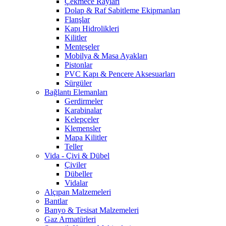
Çekmece Rayları
Dolap & Raf Sabitleme Ekipmanları
Flanşlar
Kapı Hidrolikleri
Kilitler
Menteşeler
Mobilya & Masa Ayakları
Pistonlar
PVC Kapı & Pencere Aksesuarları
Sürgüler
Bağlantı Elemanları
Gerdirmeler
Karabinalar
Kelepçeler
Klemensler
Mapa Kilitler
Teller
Vida - Çivi & Dübel
Çiviler
Dübeller
Vidalar
Alçıpan Malzemeleri
Bantlar
Banyo & Tesisat Malzemeleri
Gaz Armatürleri