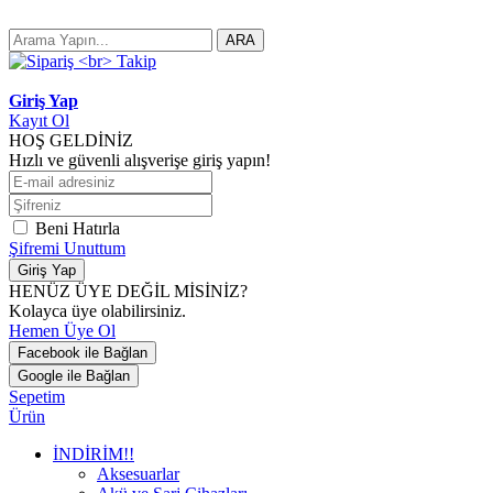
ARA
Giriş Yap
Kayıt Ol
HOŞ GELDİNİZ
Hızlı ve güvenli alışverişe giriş yapın!
Beni Hatırla
Şifremi Unuttum
Giriş Yap
HENÜZ ÜYE DEĞİL MİSİNİZ?
Kolayca üye olabilirsiniz.
Hemen Üye Ol
Facebook ile Bağlan
Google ile Bağlan
Sepetim
Ürün
İNDİRİM!!
Aksesuarlar