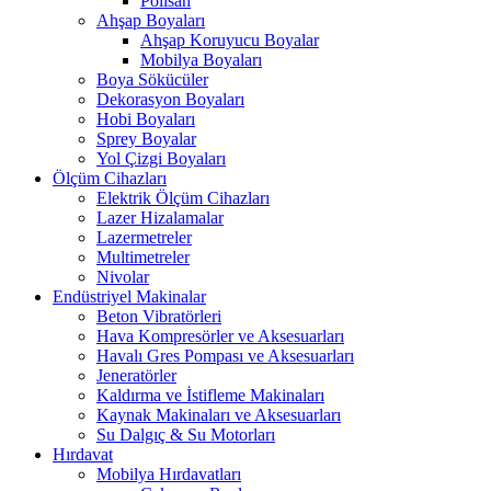
Polisan
Ahşap Boyaları
Ahşap Koruyucu Boyalar
Mobilya Boyaları
Boya Sökücüler
Dekorasyon Boyaları
Hobi Boyaları
Sprey Boyalar
Yol Çizgi Boyaları
Ölçüm Cihazları
Elektrik Ölçüm Cihazları
Lazer Hizalamalar
Lazermetreler
Multimetreler
Nivolar
Endüstriyel Makinalar
Beton Vibratörleri
Hava Kompresörler ve Aksesuarları
Havalı Gres Pompası ve Aksesuarları
Jeneratörler
Kaldırma ve İstifleme Makinaları
Kaynak Makinaları ve Aksesuarları
Su Dalgıç & Su Motorları
Hırdavat
Mobilya Hırdavatları