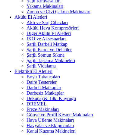
Yapı Kimyasalları
Yıkama Makinaları
Zımba ve Çivi Çakma Makinaları
Akülü El Aletleri
Akü ve Şarj Cihazları
Akülü Hava Kompresörleri
Diğer Akülü El Aletleri
IXO ve Aksesuarları
Şarjlı Darbeli Matkap
Şarjlı Kırıcı ve Deliciler
Şarjlı Somun Sıkma
Şarjlı Taşlama Makineleri
Şarjlı Vidalama
Elektrikli El Aletleri
Boya Tabancaları
Daire Testereler
Darbeli Matkaplar
Darbesiz Matkaplar
Dekupaj & Tilki Kuyruğu
DREMEL
Freze Makinaları
Gönye ve Profil Kesme Makinaları
Hava Üfleme Makinaları
Havyalar ve Ekipmanları
Kanal Kazıma Makineleri