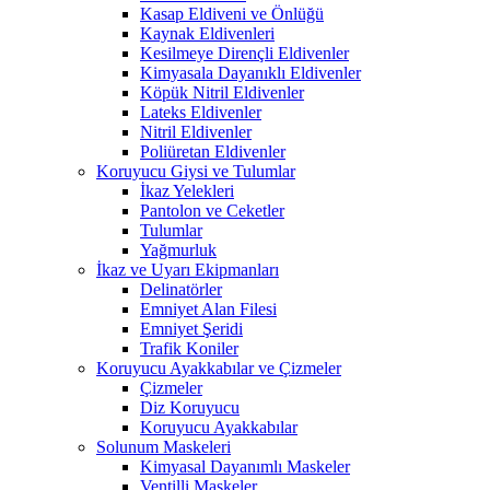
Kasap Eldiveni ve Önlüğü
Kaynak Eldivenleri
Kesilmeye Dirençli Eldivenler
Kimyasala Dayanıklı Eldivenler
Köpük Nitril Eldivenler
Lateks Eldivenler
Nitril Eldivenler
Poliüretan Eldivenler
Koruyucu Giysi ve Tulumlar
İkaz Yelekleri
Pantolon ve Ceketler
Tulumlar
Yağmurluk
İkaz ve Uyarı Ekipmanları
Delinatörler
Emniyet Alan Filesi
Emniyet Şeridi
Trafik Koniler
Koruyucu Ayakkabılar ve Çizmeler
Çizmeler
Diz Koruyucu
Koruyucu Ayakkabılar
Solunum Maskeleri
Kimyasal Dayanımlı Maskeler
Ventilli Maskeler