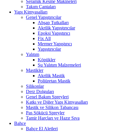
Seramik Kesme Makineleri
Takım Çantaları
Yapı Kimyasalları
Genel Yapıştırıcılar
Ahşap Tutkalları
Akrilik Yapıştırıcılar
Epoksi Yapıştırıcı
Fix All
Mermer Yapıştırıcı
Yapıştırıcılar
Yalıtım
Köpükler
Su Yalıtım Malzemeleri
Mastikler
Akrilik Mastik
Poliüretan Mastik
Silikonlar
Derz Dolguları
Genel Bakım Spreyleri
Katkı ve Diğer Yapı Kimyasalları
Mastik ve Silikon Tabancası
Pas Sökücü Spreyler
Tamir Harçları ve Hazır Sıva
Bahçe
Bahçe El Aletleri