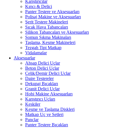
Karıştırıcılar
Kırıcı & Delici
Panter Testere ve Aksesuarları
Polisaj Makine ve Aksesuarları
Şerit Testere Makineleri
Sıcak Hava Tabancaları
Silikon Tabancaları ve Aksesuarları
Somun Sıkma Makinaları
Taşlama, Kesme Makineleri
Tezgah Tipi Matkap
Vidalamalar
Aksesuarlar
Ahşap Delici Uçlar
Beton Delici Uçlar
Çelik/Demir Delici Uçlar
Daire Testereler
Dekupaj Bıçakları
Granit Delici Uçlar
Hobi Makine Aksesuarları
Karıştırıcı Uçları
Keskiler
Kesme ve Taşlama Diskleri
Matkap Uç ve Setleri
Pançlar
Panter Testere Bıçakları