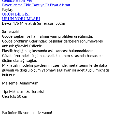
Gelince Haber Ver
Favorilerime Ekle
Tavsiye Et
Fiyat Alarmı
Paylaş :
ÜRÜN BİLGİSİ
ÜRÜN YORUMLARI
Dekor 476 Mıknatıslı Su Terazisi 50Cm
Su Terazisi
Gövde sağlam ve hafif aliminyum profilden üretilmiştir.
Gövde profilinin uçlarındaki başlıklar darbeleri sönümleyerek
antişok görevini üstlenir.
Plastik başlığın uç kısmında askı kancası bulunmaktadır
Gövde üzerindeki ölçüm cetveli, kullanım sırasında hassas bir
ölçüm olanağı sağlar.
Mıknatıslı modelin gövdesinin üzerinde, metal zeminlerde daha
güvenli ve doğru ölçüm yapmayı sağlayan iki adet güçlü mıknatıs
bulunur.
Malzeme: Alüminyum
Tip: Mıknatıslı Su Terazisi
Uzunluk: 50 cm
Bu ürüne ilk yorumu siz yapın!