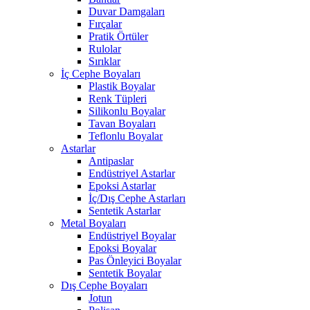
Duvar Damgaları
Fırçalar
Pratik Örtüler
Rulolar
Sırıklar
İç Cephe Boyaları
Plastik Boyalar
Renk Tüpleri
Silikonlu Boyalar
Tavan Boyaları
Teflonlu Boyalar
Astarlar
Antipaslar
Endüstriyel Astarlar
Epoksi Astarlar
İç/Dış Cephe Astarları
Sentetik Astarlar
Metal Boyaları
Endüstriyel Boyalar
Epoksi Boyalar
Pas Önleyici Boyalar
Sentetik Boyalar
Dış Cephe Boyaları
Jotun