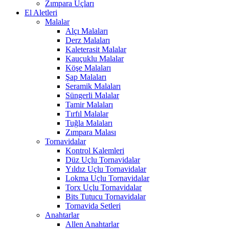
Zımpara Uçları
El Aletleri
Malalar
Alçı Malaları
Derz Malaları
Kaleterasit Malalar
Kauçuklu Malalar
Köşe Malaları
Şap Malaları
Seramik Malaları
Süngerli Malalar
Tamir Malaları
Tırfıl Malalar
Tuğla Malaları
Zımpara Malası
Tornavidalar
Kontrol Kalemleri
Düz Uçlu Tornavidalar
Yıldız Uçlu Tornavidalar
Lokma Uçlu Tornavidalar
Torx Uçlu Tornavidalar
Bits Tutucu Tornavidalar
Tornavida Setleri
Anahtarlar
Allen Anahtarlar