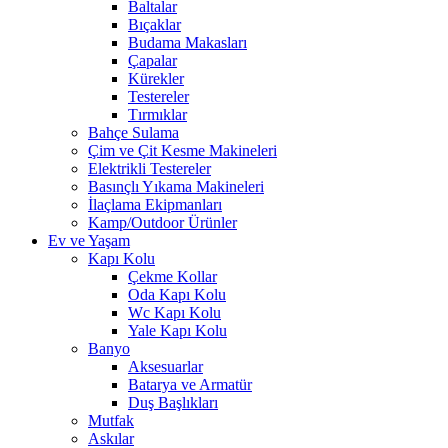
Baltalar
Bıçaklar
Budama Makasları
Çapalar
Kürekler
Testereler
Tırmıklar
Bahçe Sulama
Çim ve Çit Kesme Makineleri
Elektrikli Testereler
Basınçlı Yıkama Makineleri
İlaçlama Ekipmanları
Kamp/Outdoor Ürünler
Ev ve Yaşam
Kapı Kolu
Çekme Kollar
Oda Kapı Kolu
Wc Kapı Kolu
Yale Kapı Kolu
Banyo
Aksesuarlar
Batarya ve Armatür
Duş Başlıkları
Mutfak
Askılar