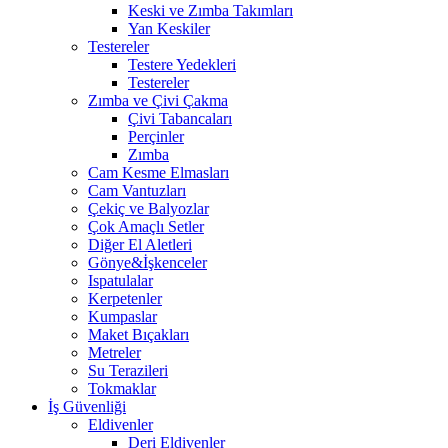
Keski ve Zımba Takımları
Yan Keskiler
Testereler
Testere Yedekleri
Testereler
Zımba ve Çivi Çakma
Çivi Tabancaları
Perçinler
Zımba
Cam Kesme Elmasları
Cam Vantuzları
Çekiç ve Balyozlar
Çok Amaçlı Setler
Diğer El Aletleri
Gönye&İşkenceler
Ispatulalar
Kerpetenler
Kumpaslar
Maket Bıçakları
Metreler
Su Terazileri
Tokmaklar
İş Güvenliği
Eldivenler
Deri Eldivenler