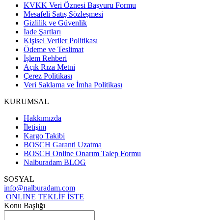
KVKK Veri Öznesi Başvuru Formu
Mesafeli Satış Sözleşmesi
Gizlilik ve Güvenlik
İade Şartları
Kişisel Veriler Politikası
Ödeme ve Teslimat
İşlem Rehberi
Açık Rıza Metni
Çerez Politikası
Veri Saklama ve İmha Politikası
KURUMSAL
Hakkımızda
İletişim
Kargo Takibi
BOSCH Garanti Uzatma
BOSCH Online Onarım Talep Formu
Nalburadam BLOG
SOSYAL
info@nalburadam.com
ONLINE TEKLİF İSTE
Konu Başlığı